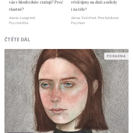
vás v hloubi duše zraňují? Proč
větší újmy na duši a někdy
vlastně?
i na těle?
Aneta Langrová
Alena Večeřová Procházková
Psycholožka
Psychiatr
ČTĚTE DÁL
PORADNA