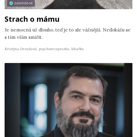
odemčené
Strach o mámu
Je nemocná už dlouho, teď je to ale vážnější. Nedokážu se
s tím vším smířit.
Kristýna Drozdová,
psychoterapeutka, lékařka