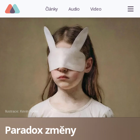
Články
Audio
Video
Ilustrace:
Kevin Foote
Paradox změny