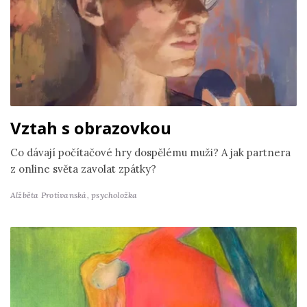
Vztah s obrazovkou
Co dávají počítačové hry dospělému muži? A jak partnera
z online světa zavolat zpátky?
Alžběta Protivanská,
psycholožka