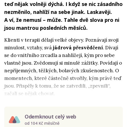
teď nějak volněji dýchá. I když se nic zásadního
nezměnilo, nahlíží na sebe jinak. Laskavěji.
A ví, že nemusí – může. Tahle dvě slova pro ni
jsou mantrou posledních měsíců.
Klienti v terapii dělají velké objevy. Poznávají svoji
minulost, vztahy, svá
jádrová přesvědčení
. Dívají
se do vnitřního zrcadla a nahlížejí, kým pro sebe
vlastně jsou. Zvědomují si minulé zážitky. Povídají o
nepříjemných, těžkých, bolavých zkušenostech. O
momentech, které částečně stvořily, kým právě teď
jsou. Přispěly k tomu, že se zatvrdili, „zpevnili“,
začali se nějak chovat.
Odemknout celý web
od 104 Kč měsíčně