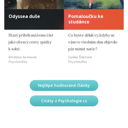
Odyssea duše
Pomaloučku ke
studánce
Starý příběh můžeme číst
Co byste dělali vy, kdyby se
jako obrazy cesty zpátky
vám ve všedním dnu objevilo
k sobě.
pár minut navíc?
Kristina Sarisová
Lenka Šilerová
Psycholožka
Psycholožka
Nejlépe hodnocené články
Citáty z Psychologie.cz