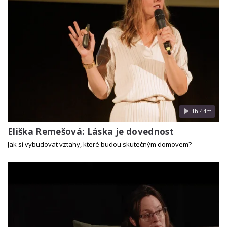
1h 44m
Eliška Remešová: Láska je dovednost
Jak si vybudovat vztahy, které budou skutečným domovem?