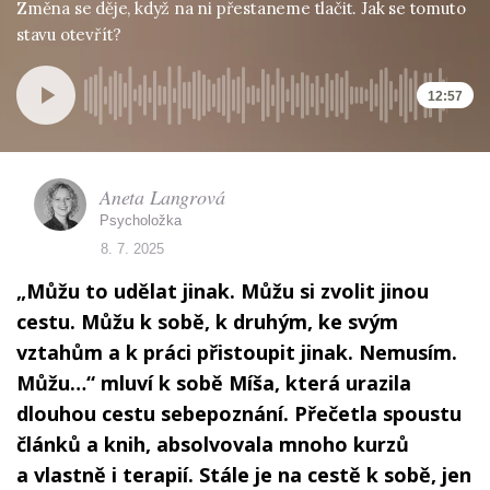
Změna se děje, když na ni přestaneme tlačit. Jak se tomuto
stavu otevřít?
12:57
Aneta Langrová
Psycholožka
8. 7. 2025
„Můžu to udělat jinak. Můžu si zvolit jinou
cestu. Můžu k sobě, k druhým, ke svým
vztahům a k práci přistoupit jinak. Nemusím.
Můžu…“ mluví k sobě Míša, která urazila
dlouhou cestu sebepoznání. Přečetla spoustu
článků a knih, absolvovala mnoho kurzů
a vlastně i terapií. Stále je na cestě k sobě, jen