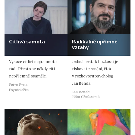
Citlivá samota
Radikálně upřímné
vztahy
Vysoce citliví mají samotu
Jediná cesta k blízkosti je
rádi. Přesto se někdy cítí
riskovat zranění, říká
nepříjemně osaměle.
v rozhovoru psycholog
Jan Benda.
Petra Prest
Psycholožka
Jan Benda
Jitka Cholastová