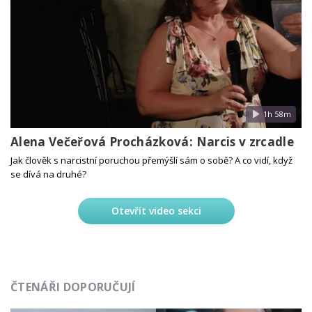
1h 58m
Alena Večeřová Procházková: Narcis v zrcadle
Jak člověk s narcistní poruchou přemýšlí sám o sobě? A co vidí, když
se dívá na druhé?
Otevřít video sekci
ČTENÁŘI DOPORUČUJÍ