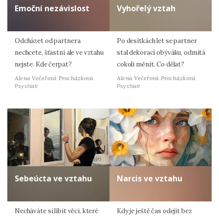
Emoční nezávislost
Vyhořelý vztah
Odcházet od partnera
Po desítkách let se partner
nechcete, šťastní ale ve vztahu
stal dekorací obýváku, odmítá
nejste. Kde čerpat?
cokoli měnit. Co dělat?
Alena Večeřová Procházková
Alena Večeřová Procházková
Psychiatr
Psychiatr
Sebeúcta ve vztahu
Narcis ve vztahu
Necháváte si líbit věci, které
Kdy je ještě čas odejít bez