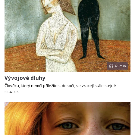
43 min
Vývojové dluhy
Člověku, který neměl příležitost dospět, se vracejí stále stejné
situace.