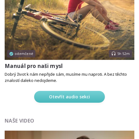
odemčené
5h 52m
Manuál pro naši mysl
Dobrý život k nám nepřijde sám, musíme mu naproti. A bez těchto
znalostí daleko nedojdeme.
Otevřít audio sekci
NAŠE VIDEO