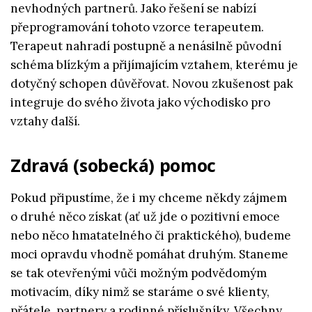
nevhodných partnerů. Jako řešení se nabízí
přeprogramování tohoto vzorce terapeutem.
Terapeut nahradí postupně a nenásilně původní
schéma blízkým a přijímajícím vztahem, kterému je
dotyčný schopen důvěřovat. Novou zkušenost pak
integruje do svého života jako východisko pro
vztahy další.
Zdravá (sobecká) pomoc
Pokud připustíme, že i my chceme někdy zájmem
o druhé něco získat (ať už jde o pozitivní emoce
nebo něco hmatatelného či praktického), budeme
moci opravdu vhodně pomáhat druhým. Staneme
se tak otevřenými vůči možným podvědomým
motivacím, díky nimž se staráme o své klienty,
přátele, partnery a rodinné příslušníky. Všechny