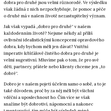
dobra pro druhé jsou velmi různorodé. Ve výsledku
však žádná z nich nezpochybňuje, že pomoc a péče
o druhé má v našem životě nezastupitelný význam.
Jak však vypadá „dobro pro druhé“ v našem
každodenním životě? Nejsme někdy až příliš
ovlivněni idealistickými koncepcemi opravdového
dobra, kdy bychom měli jen dávat? Vnitřní
imperativ křišťálově čistého dobra pro druhé je
velmi sugestivní. Mluvíme pak o tom, že pro své
děti, partnery, přátele nebo klienty chceme jen „to
dobré“.
Dobro je v našem pojetí účelem samo o sobě, a to je
také důvodem, proč by za něj měli být všichni
vděční a uposlechnout ho. Čím více se však
snažíme být dobrotiví, nápomocní a nakonec
i mentorující, tím může být výsledek méně