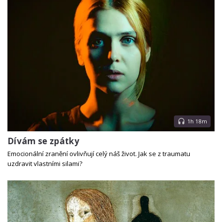
1h 18m
Dívám se zpátky
Emocionální zranění ovlivňují celý náš život. Jak se z traumatu
uzdravit vlastními silami?