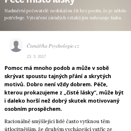
Nadměrní pečovatelé nedokážou žít bez pocitu, že je někdo
potřebuje. Vytváření závislých vztahů jim nahrazuje lásku.
Čtenář/ka Psychologie.cz
23. 3. 2017
Pomoc má mnoho podob a může v sobě
skrývat spoustu tajných přání a skrytých
motivů. Dobro není vždy dobrem. Péče,
kterou prokazujeme z „čisté lásky“, může být
i daleko horší než dobrý skutek motivovaný
osobním prospěchem.
Racionálně smýšlející lidé často vytknou těm
útlocitnějším, že druhým vycházející vstříc ze