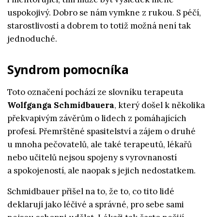
uspokojivý. Dobro se nám vymkne z rukou. S péčí,
starostlivostí a dobrem to totiž možná není tak
jednoduché.
Syndrom pomocníka
Toto označení pochází ze slovníku terapeuta
Wolfganga Schmidbauera
, který došel k několika
překvapivým závěrům o lidech z pomáhajících
profesí. Přemrštěné spasitelství a zájem o druhé
u mnoha pečovatelů, ale také terapeutů, lékařů
nebo učitelů nejsou spojeny s vyrovnaností
a spokojeností, ale naopak s jejich nedostatkem.
Schmidbauer přišel na to, že to, co tito lidé
deklarují jako léčivé a správné, pro sebe sami