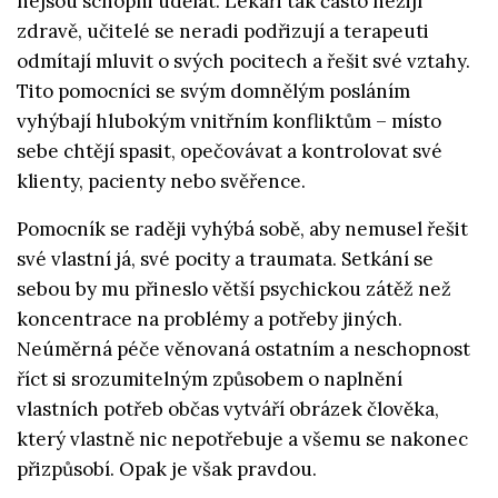
nejsou schopni udělat. Lékaři tak často nežijí
zdravě, učitelé se neradi podřizují a terapeuti
odmítají mluvit o svých pocitech a řešit své vztahy.
Tito pomocníci se svým domnělým posláním
vyhýbají hlubokým vnitřním konfliktům – místo
sebe chtějí spasit, opečovávat a kontrolovat své
klienty, pacienty nebo svěřence.
Pomocník se raději vyhýbá sobě, aby nemusel řešit
své vlastní já, své pocity a traumata. Setkání se
sebou by mu přineslo větší psychickou zátěž než
koncentrace na problémy a potřeby jiných.
Neúměrná péče věnovaná ostatním a neschopnost
říct si srozumitelným způsobem o naplnění
vlastních potřeb občas vytváří obrázek člověka,
který vlastně nic nepotřebuje a všemu se nakonec
přizpůsobí. Opak je však pravdou.