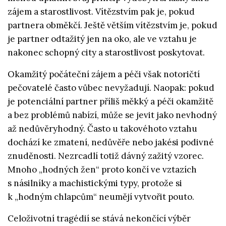
zájem a starostlivost. Vítězstvím pak je, pokud
partnera obměkčí. Ještě větším vítězstvím je, pokud
je partner odtažitý jen na oko, ale ve vztahu je
nakonec schopný city a starostlivost poskytovat.
Okamžitý počáteční zájem a péči však notoričtí
pečovatelé často vůbec nevyžadují. Naopak: pokud
je potenciální partner příliš měkký a péči okamžitě
a bez problémů nabízí, může se jevit jako nevhodný
až nedůvěryhodný. Často u takovéhoto vztahu
dochází ke zmatení, nedůvěře nebo jakési podivné
znuděnosti. Nezrcadlí totiž dávný zažitý vzorec.
Mnoho „hodných žen“ proto končí ve vztazích
s násilníky a machistickými typy, protože si
k „hodným chlapcům“ neumějí vytvořit pouto.
Celoživotní tragédií se stává nekončící výběr