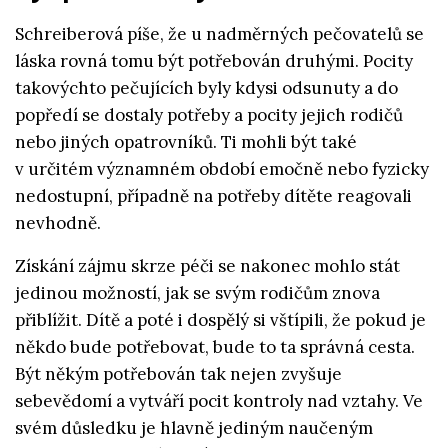
Schreiberová píše, že u nadměrných pečovatelů se
láska rovná tomu být potřebován druhými. Pocity
takovýchto pečujících byly kdysi odsunuty a do
popředí se dostaly potřeby a pocity jejich rodičů
nebo jiných opatrovníků. Ti mohli být také
v určitém významném období emočně nebo fyzicky
nedostupní, případně na potřeby dítěte reagovali
nevhodně.
Získání zájmu skrze péči se nakonec mohlo stát
jedinou možností, jak se svým rodičům znova
přiblížit. Dítě a poté i dospělý si vštípili, že pokud je
někdo bude potřebovat, bude to ta správná cesta.
Být někým potřebován tak nejen zvyšuje
sebevědomí a vytváří pocit kontroly nad vztahy. Ve
svém důsledku je hlavně jediným naučeným