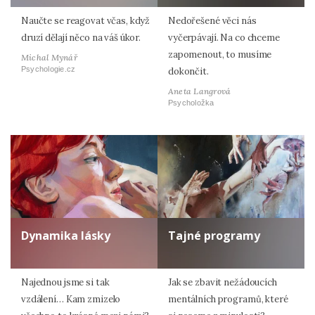
Naučte se reagovat včas, když
Nedořešené věci nás
druzí dělají něco na váš úkor.
vyčerpávají. Na co chceme
zapomenout, to musíme
Michal Mynář
Psychologie.cz
dokončit.
Aneta Langrová
Psycholožka
Dynamika lásky
Tajné programy
Najednou jsme si tak
Jak se zbavit nežádoucích
vzdálení… Kam zmizelo
mentálních programů, které