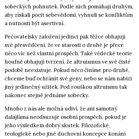
sobeckých pohnutek. Podle nich pomáhají druhým,
aby získali pocit sebevědomí, vyhnuli se konfliktům
a nutnosti být asertivní.
Pečovatelsky založení jedinci pak těžce obhajují
své přesvědčení, že ve starosti o druhé je přece
něco víc než vlastní prospěch. Také vědecké teorie
houfně obhajují tvrzení, že altruismus ve své čisté
podobě neexistuje. Pokud něco činíme pro druhé,
chceme buď ochránit své geny, nebo se nám nabízí
jiný jedinečný užitek. Pod rouškou altruismu tak
nakonec stejně jednáme sobecky.
Mnoho z nás ale možná udiví, že ani samotný
dalajláma neodsuzuje osobní prospěch, pokud je
jeho výsledkem dobrý skutek. Filozofické,
teologické nebo jiné duchovní koncepce konání