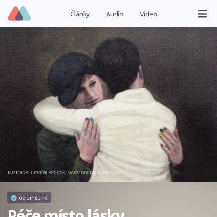
Články
Audio
Video
Ilustrace: Ondřej Roubík, www.ondrejroubik.com
odemčené
Péče místo lásky