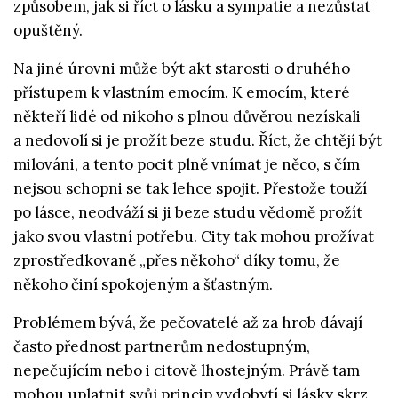
způsobem, jak si říct o lásku a sympatie a nezůstat
opuštěný.
Na jiné úrovni může být akt starosti o druhého
přístupem k vlastním emocím. K emocím, které
někteří lidé od nikoho s plnou důvěrou nezískali
a nedovolí si je prožít beze studu. Říct, že chtějí být
milováni, a tento pocit plně vnímat je něco, s čím
nejsou schopni se tak lehce spojit. Přestože touží
po lásce, neodváží si ji beze studu vědomě prožít
jako svou vlastní potřebu. City tak mohou prožívat
zprostředkovaně „přes někoho“ díky tomu, že
někoho činí spokojeným a šťastným.
Problémem bývá, že pečovatelé až za hrob dávají
často přednost partnerům nedostupným,
nepečujícím nebo i citově lhostejným. Právě tam
mohou uplatnit svůj princip vydobytí si lásky skrz