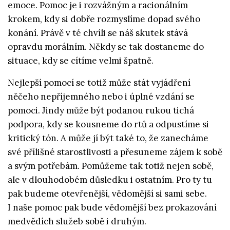
emoce. Pomoc je i rozvážným a racionálním
krokem, kdy si dobře rozmyslíme dopad svého
konání. Právě v té chvíli se náš skutek stává
opravdu morálním. Někdy se tak dostaneme do
situace, kdy se cítíme velmi špatně.
Nejlepší pomocí se totiž může stát vyjádření
něčeho nepříjemného nebo i úplné vzdání se
pomoci. Jindy může být podanou rukou tichá
podpora, kdy se kousneme do rtů a odpustíme si
kritický tón. A může jí být také to, že zanecháme
své přílišné starostlivosti a přesuneme zájem k sobě
a svým potřebám. Pomůžeme tak totiž nejen sobě,
ale v dlouhodobém důsledku i ostatním. Pro ty tu
pak budeme otevřenější, vědomější si sami sebe.
I naše pomoc pak bude vědomější bez prokazování
medvědích služeb sobě i druhým.