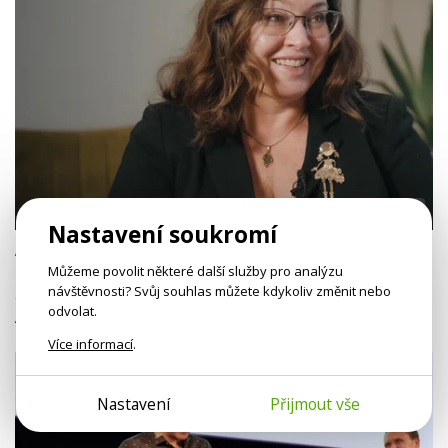
56 min
Nastavení soukromí
Alena Večeřová Procházková: Pomoc dětské
duši
Můžeme povolit některé další služby pro analýzu
návštěvnosti? Svůj souhlas můžete kdykoliv změnit nebo
Co nás může trápení našich dětí naučit o nás samotných? Rozhovor s
odvolat.
Alenou Večeřovou Procházkovou.
Více informací
.
Nastavení
Přijmout vše