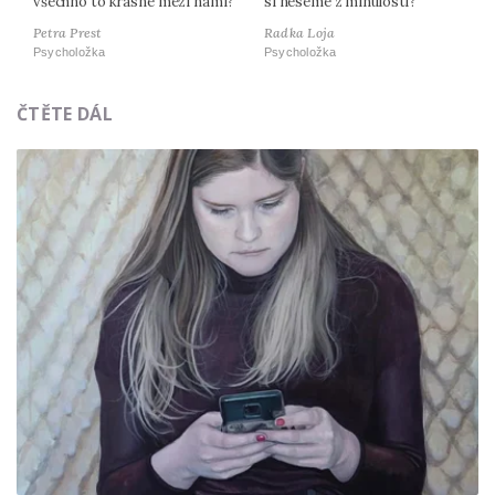
všechno to krásné mezi námi?
si neseme z minulosti?
Petra Prest
Radka Loja
Psycholožka
Psycholožka
ČTĚTE DÁL