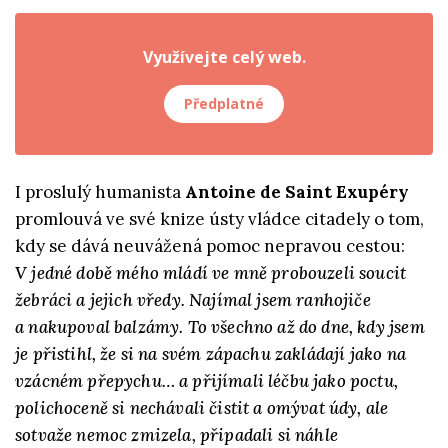
Využívejte celý web.
Předplatné
I proslulý humanista
Antoine de Saint Exupéry
promlouvá ve své knize ústy vládce citadely o tom,
kdy se dává neuvážená pomoc nepravou cestou:
V jedné době mého mládí ve mně probouzeli soucit
žebráci a jejich vředy. Najímal jsem ranhojiče
a nakupoval balzámy. To všechno až do dne, kdy jsem
je přistihl, že si na svém zápachu zakládají jako na
vzácném přepychu… a přijímali léčbu jako poctu,
polichoceně si nechávali čistit a omývat údy, ale
sotvaže nemoc zmizela, připadali si náhle