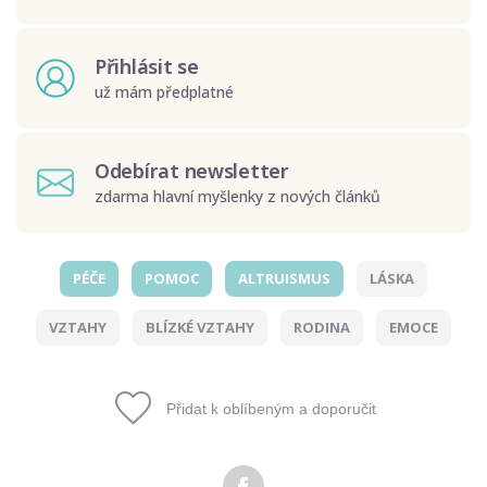
Přihlásit se
už mám předplatné
Odebírat newsletter
zdarma hlavní myšlenky z nových článků
PÉČE
POMOC
ALTRUISMUS
LÁSKA
Odeslat
VZTAHY
BLÍZKÉ VZTAHY
RODINA
EMOCE
Zadáním e-mailu souhlasíte se zpracováním osobních
údajů.
Přidat k oblíbeným a doporučit