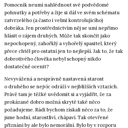
Pomocník neumí nahlédnout své podvědomé
pohnutky a potřeby a žije si dál ve svém schématu
zatvrzelého (a často i velmi kontrolujícího)
dobráka. Jen prostřednictvím něj se umí nepřímo
hlásit o zájem druhých. Může tak skončit jako
nepochopený, zahořklý a vyhořelý spasitel, který
přece chtěl pro ostatní jen to nejlepší. Jak to, že tak
dobrotivého člověka nebyl schopný nikdo
dostatečně ocenit?
Nevyvážená a nesprávně nastavená starost
o druhého se nejvíc odráží v nejbližších vztazích.
Právě tam je těžké uvědomit si a vyjádřit, že za
prokázané dobro možná skrytě také něco
požadujeme. Rádi bychom získali něco za to, že
jsme hodní, starostliví, chápaví. Tak otevřené
přiznání by ale bylo nemorální. Bylo by v rozporu