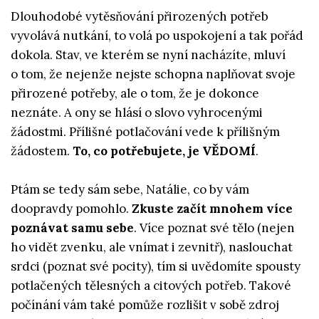
Dlouhodobé vytěsňování přirozených potřeb
vyvolává nutkání, to volá po uspokojení a tak pořád
dokola. Stav, ve kterém se nyní nacházíte, mluví
o tom, že nejenže nejste schopna naplňovat svoje
přirozené potřeby, ale o tom, že je dokonce
neznáte. A ony se hlásí o slovo vyhrocenými
žádostmi. Přílišné potlačování vede k přílišným
žádostem.
To, co potřebujete, je VĚDOMÍ
.
Ptám se tedy sám sebe, Natálie, co by vám
doopravdy pomohlo.
Zkuste začít mnohem více
poznávat samu sebe
. Více poznat své tělo (nejen
ho vidět zvenku, ale vnímat i zevnitř), naslouchat
srdci (poznat své pocity), tím si uvědomíte spousty
potlačených tělesných a citových potřeb. Takové
počínání vám také pomůže rozlišit v sobě zdroj