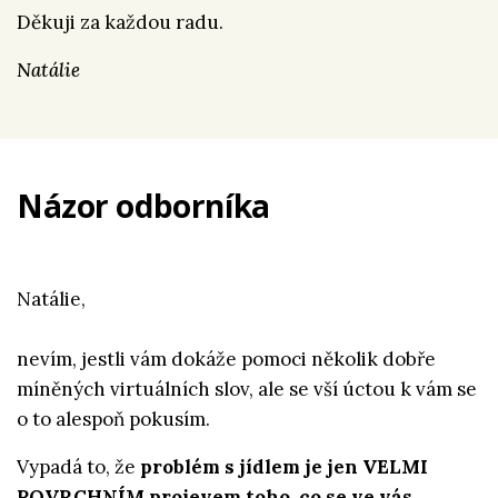
Děkuji za každou radu.
Natálie
Názor odborníka
Natálie,
nevím, jestli vám dokáže pomoci několik dobře
míněných virtuálních slov, ale se vší úctou k vám se
o to alespoň pokusím.
Vypadá to, že
problém s jídlem je jen VELMI
POVRCHNÍM projevem toho, co se ve vás