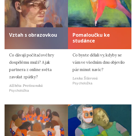
Vztah s obrazovkou
Pomaloučku ke
studánce
Co dávají počítačové hry
Co byste dělali vy, kdyby se
dospělému muži? A jak
vám ve všedním dnu objevilo
partnera z online světa
pár minut navíc?
zavolat zpátky?
Lenka Šilerová
Psycholožka
Alžběta Protivanská
Psycholožka