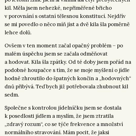
kil. Měla jsem nehezké, nepřiměřené břicho
v porovnání s ostatní tělesnou konstitucí. Nejdřív
se mi povedlo o něco míň jíst a dvě kila šla poměrně
lehce dolů.
Ovšem v ten moment začal opačný problém – po
malém úspěchu jsem se začala odměňovat
a hodovat. Kila šla zpátky. Od té doby jsem pořád na
podobné houpačce s tím, že se moje myšlení o jídle
hodně zhroutilo do špatných končin a „hodovných“
dnů přibývá. Teď bych již potřebovala zhubnout kil
sedm.
Společne s kontrolou jídelníčku jsem se dostala
k posedlosti jídlem a myslím, že jsem ztratila
„zdravý rozum“, co se týče frekvence a množství
normálního stravování. Mám pocit, že jaksi