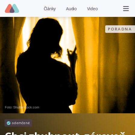
Články
Audio
Video
PORADNA
Foto: Shutterstock.com
odemčené