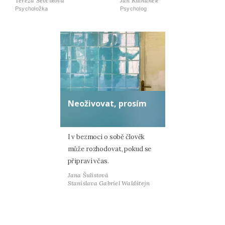
Tereza Ševčíková
Jan Kulhánek
Psycholožka
Psycholog
Neoživovat, prosím
I v bezmoci o sobě člověk
může rozhodovat, pokud se
připraví včas.
Jana Šulistová
Stanislava Gabriel Waldštejn