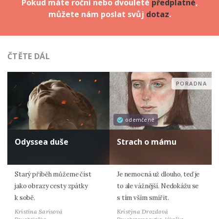
Pokud máte roční nebo dvouleté
předplatné
,
můžete nám poslat svůj
dotaz
.
ČTĚTE DÁL
PORADNA
odemčené
Odyssea duše
Strach o mámu
Starý příběh můžeme číst
Je nemocná už dlouho, teď je
jako obrazy cesty zpátky
to ale vážnější. Nedokážu se
k sobě.
s tím vším smířit.
Kristina Sarisová
Kristýna Drozdová