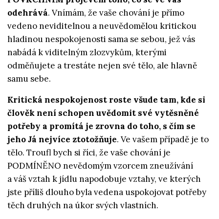
odehrává
. Vnímám, že vaše chování je přímo
vedeno neviditelnou a neuvědomělou kritickou
hladinou nespokojenosti sama se sebou, jež vás
nabádá k viditelným zlozvykům, kterými
odměňujete a trestáte nejen své tělo, ale hlavně
samu sebe.
Kritická nespokojenost roste všude tam, kde si
člověk není schopen uvědomit své vytěsněné
potřeby a promítá je zrovna do toho, s čím se
jeho Já nejvíce ztotožňuje
. Ve vašem případě je to
tělo. Troufl bych si říci, že vaše chování je
PODMÍNĚNO nevědomým vzorcem zneužívání
a váš vztah k jídlu napodobuje vztahy, ve kterých
jste příliš dlouho byla vedena uspokojovat potřeby
těch druhých na úkor svých vlastních.