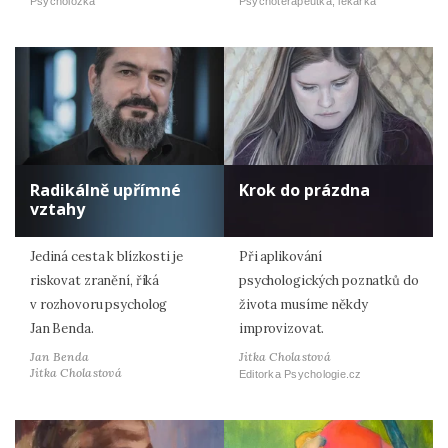
Psycholožka
Psychoterapeutka, lékařka
Radikálně upřímné
Krok do prázdna
vztahy
Jediná cesta k blízkosti je
Při aplikování
riskovat zranění, říká
psychologických poznatků do
v rozhovoru psycholog
života musíme někdy
Jan Benda.
improvizovat.
Jan Benda
Jitka Cholastová
Jitka Cholastová
Editorka Psychologie.cz