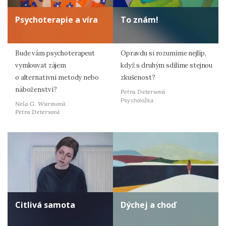
Psychoterapie a víra
To znám!
Bude vám psychoterapeut
Opravdu si rozumíme nejlíp,
vymlouvat zájem
když s druhým sdílíme stejnou
o alternativní metody nebo
zkušenost?
náboženství?
Petra Detersová
Psycholožka
Nela G. Wurmová
Petra Detersová
Citlivá samota
Dýchej a choď