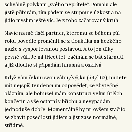
schválně polykám „svého nepřítele“. Pomalu ale
jistě přibírám, tím pádem se stupňuje úzkost a na
jídlo myslím ještě víc. Je z toho začarovaný kruh.
Navíc na mě tlačí partner, kterému se během půl
roku povedlo proměnit se z tlouštíka na hezkého
muže s vysportovanou postavou. A to jen díky
pevné vůli. Je mi třicet let, začínám se bát stárnutí
a již dlouho si připadám hnusná a ošklivá.
Když vám řeknu svou váhu/výšku (54/163), budete
mít nejspíš tendenci mi odpovědět, že zbytečně
blázním, ale bohužel mám konstituci velmi útlých
končetin a vše ostatní v břichu a nevypadám
jednoduše dobře. Momentálně by mi ovšem stačilo
se zbavit posedlosti jídlem a jíst zase normálně,
střídmě.