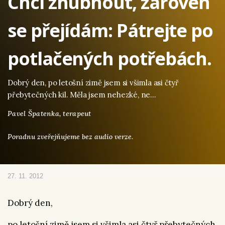
Chci zhubnout, zároveň
se přejídám: Pátrejte po
potlačených potřebách.
Dobrý den, po letošní zimě jsem si všimla asi čtyř
přebytečných kil. Měla jsem nehezké, ne…
Pavel Špatenka,
terapeut
Poradnu zveřejňujeme bez audio verze.
27. 11. 2012
Dobrý den,
po letošní zimě jsem si všimla asi čtyř přebytečných