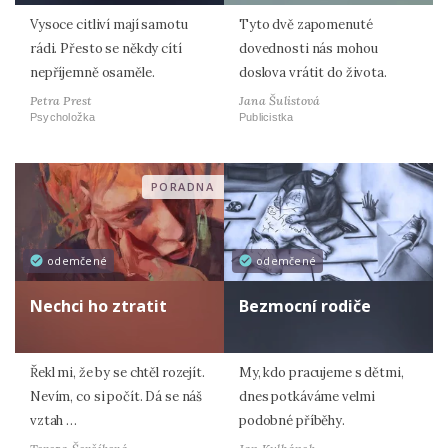
Vysoce citliví mají samotu
Tyto dvě zapomenuté
rádi. Přesto se někdy cítí
dovednosti nás mohou
nepříjemně osaměle.
doslova vrátit do života.
Petra Prest
Jana Šulistová
Psycholožka
Publicistka
PORADNA
odemčené
odemčené
Nechci ho ztratit
Bezmocní rodiče
Řekl mi, že by se chtěl rozejít.
My, kdo pracujeme s dětmi,
Nevím, co si počít. Dá se náš
dnes potkáváme velmi
vztah …
podobné příběhy.