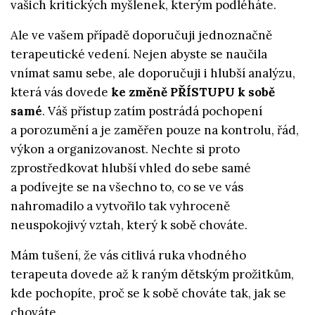
vašich kritických myšlenek, kterým podléháte.
Ale ve vašem případě doporučuji jednoznačně
terapeutické vedení. Nejen abyste se naučila
vnímat samu sebe, ale doporučuji i hlubší analýzu,
která vás dovede
ke změně PŘÍSTUPU k sobě
samé
. Váš přístup zatím postrádá pochopení
a porozumění a je zaměřen pouze na kontrolu, řád,
výkon a organizovanost. Nechte si proto
zprostředkovat hlubší vhled do sebe samé
a podívejte se na všechno to, co se ve vás
nahromadilo a vytvořilo tak vyhroceně
neuspokojivý vztah, který k sobě chováte.
Mám tušení, že vás citlivá ruka vhodného
terapeuta dovede až k raným dětským prožitkům,
kde pochopíte, proč se k sobě chováte tak, jak se
chováte.