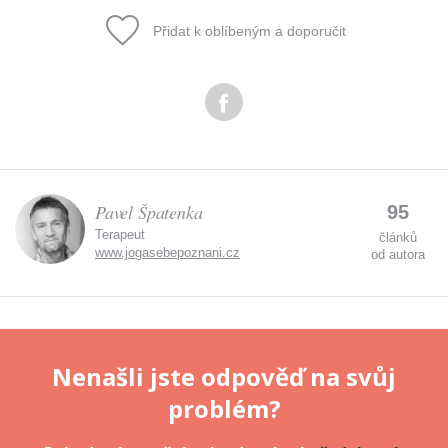
Přidat k oblíbeným a doporučit
Odeslat
Zadáním e-mailu souhlasíte se zpracováním osobních
údajů.
Pavel Špatenka
95
Terapeut
článků
www.jogasebepoznani.cz
od autora
Nenašli jste odpověď na svůj
problém?