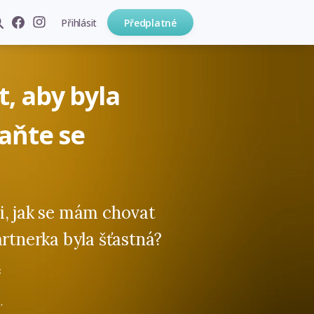
Přihlásit
Předplatné
, aby byla
aňte se
i, jak se mám chovat
artnerka byla šťastná?
z
.