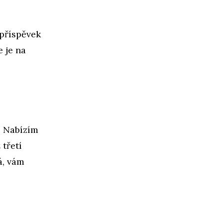
 příspěvek
 je na
. Nabízím
 třetí
á, vám