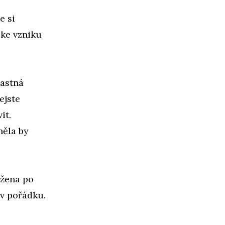
e si
ke vzniku
ťastná
ejste
it.
něla by
 žena po
 v pořádku.