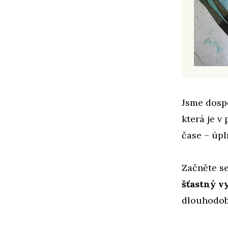
Jsme dospě
která je v
čase – úpl
Začněte se
šťastný v
dlouhodob