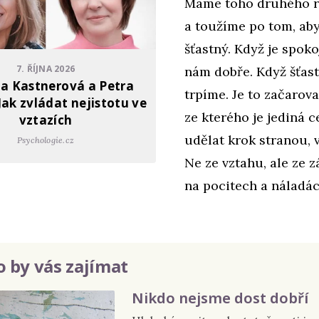
Máme toho druhého r
a toužíme po tom, aby
šťastný. Když je spoko
7. ŘÍJNA 2026
nám dobře. Když šťast
a Kastnerová a Petra
trpíme. Je to začarov
Jak zvládat nejistotu ve
ze kterého je jediná c
vztazích
udělat krok stranou, 
Psychologie.cz
Ne ze vztahu, ale ze z
na pocitech a náladá
 by vás zajímat
Nikdo nejsme dost dobří