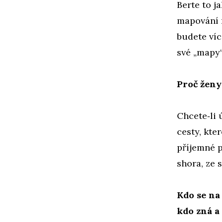
Berte to j
mapování m
budete víc
své „mapy“
Proč ženy
Chcete‑li 
cesty, kte
příjemné p
shora, ze 
Kdo se na
kdo zná a