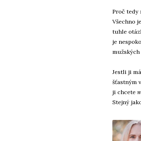
Proč tedy 
Všechno je
tuhle otáz
je nespoko
mužských 
Jestli ji m
šťastným v
ji chcete
m
Stejný jako