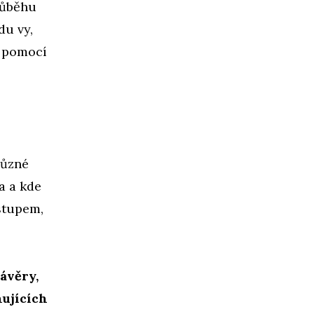
průběhu
du vy,
s pomocí
různé
a a kde
dstupem,
ávěry,
nujících