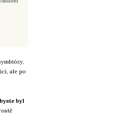
základní
symbiózy,
cí, ale po
byste byl
rostě