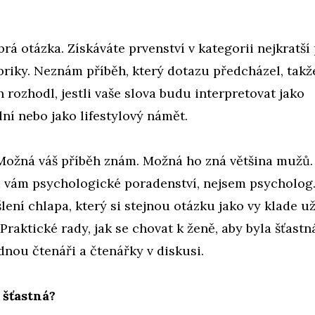
brá otázka. Získáváte prvenství v kategorii nejkratší
briky. Neznám příběh, který dotazu předcházel, takže
 rozhodl, jestli vaše slova budu interpretovat jako
lní nebo jako lifestylový námět.
Možná váš příběh znám. Možná ho zná většina mužů.
 vám psychologické poradenství, nejsem psycholog
ení chlapa, který si stejnou otázku jako vy klade už
. Praktické rady, jak se chovat k ženě, aby byla šťastn
dnou čtenáři a čtenářky v diskusi.
 šťastná?