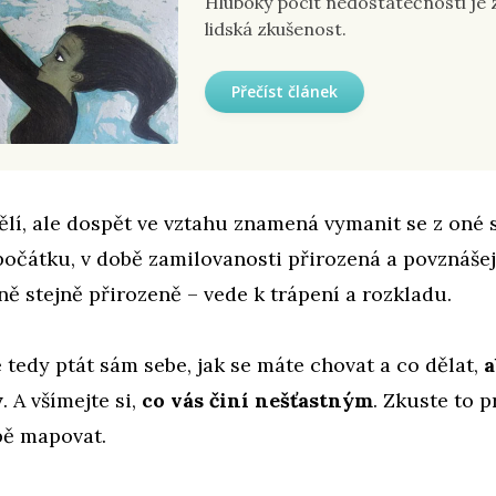
Hluboký pocit nedostatečnosti je 
lidská zkušenost.
Přečíst článek
lí, ale dospět ve vztahu znamená vymanit se z oné 
 počátku, v době zamilovanosti přirozená a povznášejí
ně stejně přirozeně – vede k trápení a rozkladu.
 tedy ptát sám sebe, jak se máte chovat a co dělat,
a
y
. A všímejte si,
co vás činí nešťastným
. Zkuste to p
ě mapovat.