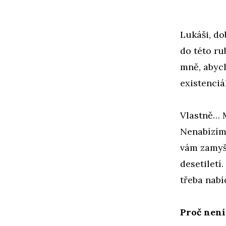
Lukáši, do
do této ru
mně, abych
existenciá
Vlastně… 
Nenabízím
vám zamyšl
desetiletí
třeba nabí
Proč není