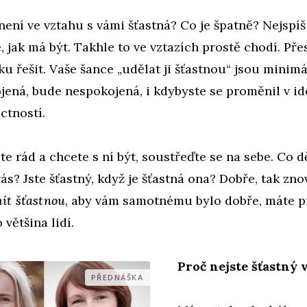
není ve vztahu s vámi šťastná? Co je špatně? Nejspíš 
, jak má být. Takhle to ve vztazích prostě chodí. Pře
ku řešit. Vaše šance „udělat ji šťastnou“ jsou minimál
jená, bude nespokojená, i kdybyste se proměnil v id
ctností.
áte rád a chcete s ní být, soustřeďte se na sebe. Co d
ás? Jste šťastný, když je šťastná ona? Dobře, tak z
ít šťastnou
, aby vám samotnému bylo dobře, máte p
 většina lidí.
Proč nejste šťastný 
PŘEDNÁŠKA