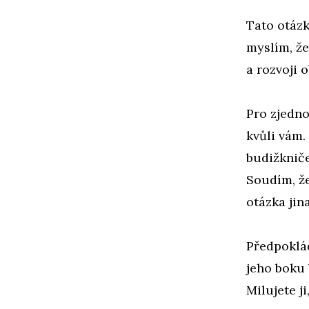
Tato otázk
myslím, ž
a rozvoji 
Pro zjedno
kvůli vám. 
budižknič
Soudím, že
otázka jin
Předpoklád
jeho boku 
Milujete ji