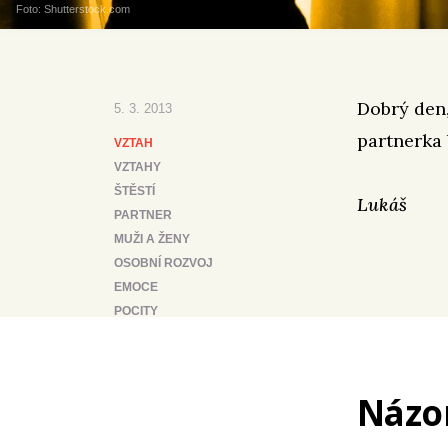
Foto: Shutterstock.com
Dobrý den,
5. 3. 2013
partnerka 
VZTAH
VZTAHY
ŠTĚSTÍ
Lukáš
PARTNER
MUŽI A ŽENY
OSOBNÍ ROZVOJ
EMOCE
POCITY
Názo