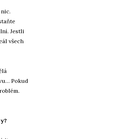
nic.
staňte
ní. Jestli
eál všech
ělá
novu… Pokud
roblém.
vy?