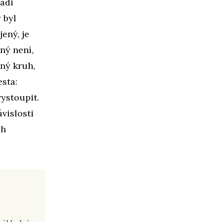
ádi
 byl
jený, je
ný není,
aný kruh,
esta:
vystoupit.
ávislosti
ch