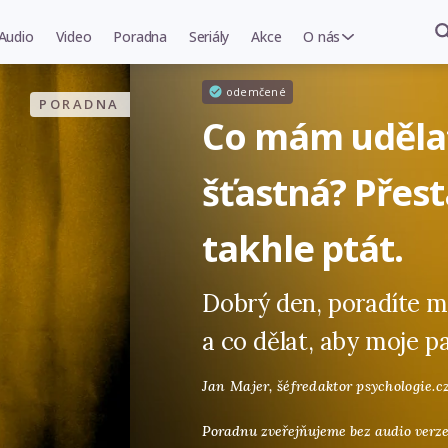
Audio
Video
Poradna
Seriály
Akce
O nás
odemčené
PORADNA
Co mám udělat
šťastná? Přest
takhle ptát.
Dobrý den, poradíte m
a co dělat, aby moje p
Jan Majer,
šéfredaktor psychologie.c
Poradnu zveřejňujeme bez audio verze