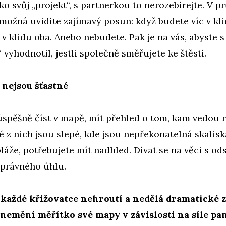
ako svůj „projekt“, s partnerkou to nerozebírejte. V 
ožná uvidíte zajímavý posun: když budete víc v kli
 v klidu oba. Anebo nebudete. Pak je na vás, abyste 
 vyhodnotil, jestli společně směřujete ke štěstí.
 nejsou šťastné
úspěšně číst v mapě, mít přehled o tom, kam vedou 
ré z nich jsou slepé, kde jsou nepřekonatelná skalisk
láže, potřebujete mít nadhled. Dívat se na věci s o
správného úhlu.
 každé křižovatce nehroutí a nedělá dramatické z
 nemění měřítko své mapy v závislosti na síle pa