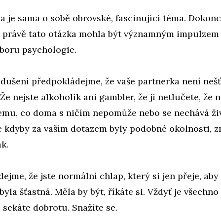
a je sama o sobě obrovské, fascinující téma. Dokonc
e právě tato otázka mohla být významným impulzem 
oboru psychologie.
dušení předpokládejme, že vaše partnerka není neš
Že nejste alkoholik ani gambler, že ji netlučete, že n
emu, co doma s ničím nepomůže nebo se nechává živ
 kdyby za vaším dotazem byly podobné okolnosti, z
ak.
ejme, že jste normální chlap, který si jen přeje, aby
byla šťastná. Měla by být, říkáte si. Vždyť je všechno
, sekáte dobrotu. Snažíte se.