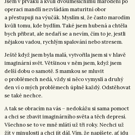
Jsem v prváku a kvůli dvouměsíčnímu marodění po
operaci mandlí nezvládám maturitní obor
a přestupuji na výučák. Myslím si, že často marodím
kvůli tomu, kde bydlím. Také jsem hubená a chtěla
bych přibrat, ale nedaří se a nevím, čím to je, jestli
nějakou vadou, rychlým spalování nebo stresem.
Ještě když jsem byla malá, vytvořila jsem si v hlavě
imaginární svět. Většinou v něm jsem, když jsem
delší dobu o samotě. S mamkou se mluvit
o problémech nedá, vždy si něco vymyslí a druhý
den ví o mých problémech úplně každý. Odstěhovat
se také nechce.
A tak se obracím na vás – nedokážu si sama pomoct
a chci se zbavit imaginárního světa a těch depresí.
Všechno se to ve mně mlátí už tři roky. Nechci už
žít v minulosti a chci jít dál. Vím, že napíšete, ať jdu