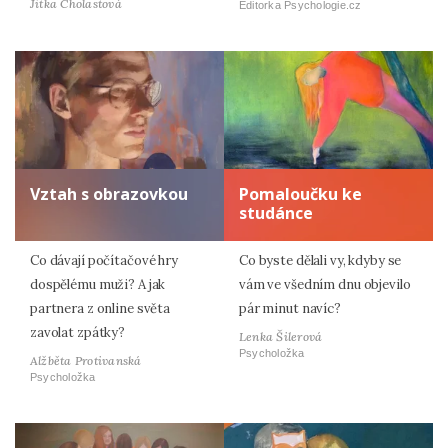
Jitka Cholastová
Editorka Psychologie.cz
Vztah s obrazovkou
Pomaloučku ke
studánce
Co dávají počítačové hry
Co byste dělali vy, kdyby se
dospělému muži? A jak
vám ve všedním dnu objevilo
partnera z online světa
pár minut navíc?
zavolat zpátky?
Lenka Šilerová
Psycholožka
Alžběta Protivanská
Psycholožka