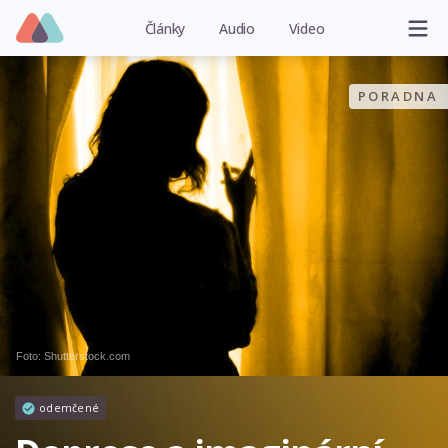
Články
Audio
Video
PORADNA
Foto: Shutterstock.com
odemčené