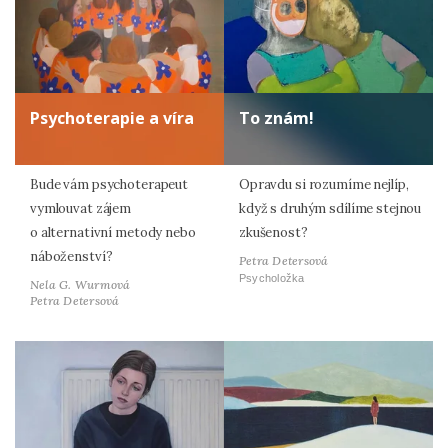
Psychoterapie a víra
To znám!
Bude vám psychoterapeut
Opravdu si rozumíme nejlíp,
vymlouvat zájem
když s druhým sdílíme stejnou
o alternativní metody nebo
zkušenost?
náboženství?
Petra Detersová
Psycholožka
Nela G. Wurmová
Petra Detersová