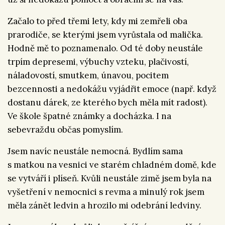
Začalo to před třemi lety, kdy mi zemřeli oba
prarodiče, se kterými jsem vyrůstala od malička.
Hodně mě to poznamenalo. Od té doby neustále
trpím depresemi, výbuchy vzteku, plačivostí,
náladovostí, smutkem, únavou, pocitem
bezcennosti a nedokážu vyjádřit emoce (např. když
dostanu dárek, ze kterého bych měla mít radost).
Ve škole špatné známky a docházka. I na
sebevraždu občas pomyslím.
Jsem navíc neustále nemocná. Bydlím sama
s matkou na vesnici ve starém chladném domě, kde
se vytváří i plíseň. Kvůli neustále zimě jsem byla na
vyšetření v nemocnici s revma a minulý rok jsem
měla zánět ledvin a hrozilo mi odebrání ledviny.