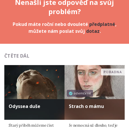
Nenašli jste odpověď na svůj
problém?
Pokud máte roční nebo dvouleté
předplatné
,
můžete nám poslat svůj
dotaz
.
ČTĚTE DÁL
PORADNA
odemčené
Odyssea duše
Strach o mámu
Starý příběh můžeme číst
Je nemocná už dlouho, teď je