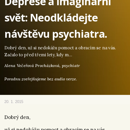
Deprese a imaginární
svět: Neodkládejte
návštěvu psychiatra.
Dobrý den, už si nedokážu pomoct a obracím se na vás.
Začalo to před třemi lety, kdy m…
Alena Večeřová Procházková,
psychiatr
Poradnu zveřejňujeme bez audio verze.
20. 1. 2015
Dobrý den,
už si nedokážu pomoct a obracím se na vás.