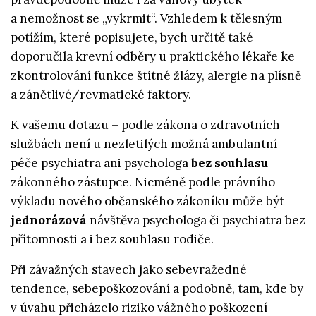
a nemožnost se „vykrmit“. Vzhledem k tělesným
potížím, které popisujete, bych určitě také
doporučila krevní odběry u praktického lékaře ke
zkontrolování funkce štítné žlázy, alergie na plísně
a zánětlivé/revmatické faktory.
K vašemu dotazu – podle zákona o zdravotních
službách není u nezletilých možná ambulantní
péče psychiatra ani psychologa
bez souhlasu
zákonného zástupce. Nicméně podle právního
výkladu nového občanského zákoníku může být
jednorázová
návštěva psychologa či psychiatra bez
přítomnosti a i bez souhlasu rodiče.
Při závažných stavech jako sebevražedné
tendence, sebepoškozování a podobně, tam, kde by
v úvahu přicházelo riziko vážného poškození