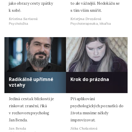
jako obrazy cesty zpátky
to ale vážnější. Nedokážu se
k sobě.
s tím vším smířit.
Kristina Sarisová
Kristýna Drozdová
Psycholožka
Psychoterapeutka, lékařka
Radikálně upřímné
Krok do prázdna
vztahy
Jediná cesta k blízkosti je
Při aplikování
riskovat zranění, říká
psychologických poznatků do
v rozhovoru psycholog
života musíme někdy
Jan Benda.
improvizovat.
Jan Benda
Jitka Cholastová