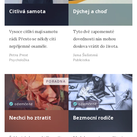
Citlivá samota
Dýchej a choď
Vysoce citliví mají samotu
Tyto dvě zapomenuté
rádi. Přesto se někdy cítí
dovednosti nás mohou
nepříjemně osaměle.
doslova vrátit do života.
Petra Prest
Jana Šulistová
Psycholožka
Publicistka
PORADNA
odemčené
odemčené
Nechci ho ztratit
Bezmocní rodiče