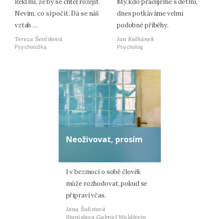
Řekl mi, že by se chtěl rozejít.
My, kdo pracujeme s dětmi,
Nevím, co si počít. Dá se náš
dnes potkáváme velmi
vztah …
podobné příběhy.
Tereza Ševčíková
Jan Kulhánek
Psycholožka
Psycholog
Neoživovat, prosím
I v bezmoci o sobě člověk
může rozhodovat, pokud se
připraví včas.
Jana Šulistová
Stanislava Gabriel Waldštejn