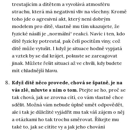
trestajícím a dítětem a vyvolává atmosféru
strachu, která má negativní vliv na všechny. Kromě
toho jde o agresivní akt, který není dobrým
modelem pro dítě, vlastně mu tím ukazujete, že
fyzické násilí je „normální“ reakcí. Navíc i ten, kdo
dítě fyzicky potrestal, pak čelí pocitům viny, což
dítě může vytušit. I když je situace hodně vypjatá
a vztek by se dal krájet, pokuste se zareagovat
jinak. Můžete řešit situaci až ve chvíli, kdy budete
mít chladnější hlavu.
Když dítě něco provede, chová se špatně, je na
vás zlé, mluvte s ním o tom.
Ptejte se ho, proč se
tak chová, jak se zrovna cítí, co vám vlastně chce
sdělit. Možná vám nebude úplně umět odpovědět,
ale i tak je důležité vyjádřit mu tak váš zájem o něj
a otázkami ho tak trochu směrovat. Říkejte mu
také to, jak se cítíte vy a jak jeho chování