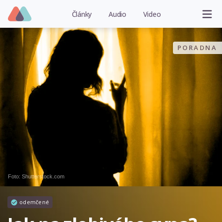
Články
Audio
Video
PORADNA
Foto: Shutterstock.com
odemčené