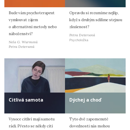
Bude vám psychoterapeut
Opravdu si rozumíme nejlíp,
vymlouvat zájem
když s druhým sdílíme stejnou
o alternativní metody nebo
zkušenost?
náboženství?
Petra Detersová
Psycholožka
Nela G. Wurmová
Petra Detersová
Citlivá samota
Dýchej a choď
Vysoce citliví mají samotu
Tyto dvě zapomenuté
rádi. Přesto se někdy cítí
dovednosti nás mohou