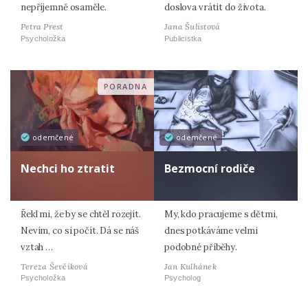
nepříjemně osaměle.
doslova vrátit do života.
Petra Prest
Jana Šulistová
Psycholožka
Publicistka
PORADNA
odemčené
odemčené
Nechci ho ztratit
Bezmocní rodiče
Řekl mi, že by se chtěl rozejít.
My, kdo pracujeme s dětmi,
Nevím, co si počít. Dá se náš
dnes potkáváme velmi
vztah …
podobné příběhy.
Tereza Ševčíková
Jan Kulhánek
Psycholožka
Psycholog