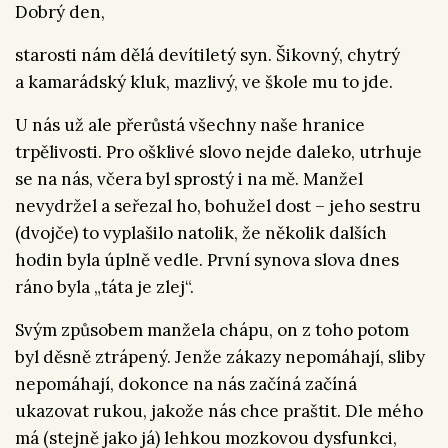
Dobrý den,
starosti nám dělá devítiletý syn. Šikovný, chytrý
a kamarádský kluk, mazlivý, ve škole mu to jde.
U nás už ale přerůstá všechny naše hranice
trpělivosti. Pro ošklivé slovo nejde daleko, utrhuje
se na nás, včera byl sprostý i na mě. Manžel
nevydržel a seřezal ho, bohužel dost – jeho sestru
(dvojče) to vyplašilo natolik, že několik dalších
hodin byla úplně vedle. První synova slova dnes
ráno byla „táta je zlej“.
Svým způsobem manžela chápu, on z toho potom
byl děsně ztrápený. Jenže zákazy nepomáhají, sliby
nepomáhají, dokonce na nás začíná začíná
ukazovat rukou, jakože nás chce praštit. Dle mého
má (stejně jako já) lehkou mozkovou dysfunkci,