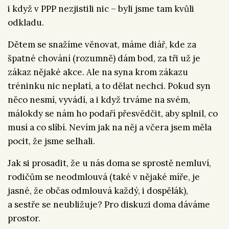
i když v PPP nezjistili nic – byli jsme tam kvůli
odkladu.
Dětem se snažíme věnovat, máme diář, kde za
špatné chování (rozumně) dám bod, za tři už je
zákaz nějaké akce. Ale na syna krom zákazu
tréninku nic neplatí, a to dělat nechci. Pokud syn
něco nesmí, vyvádí, a i když trváme na svém,
málokdy se nám ho podaří přesvědčit, aby splnil, co
musí a co slíbí. Nevím jak na něj a včera jsem měla
pocit, že jsme selhali.
Jak si prosadit, že u nás doma se sprostě nemluví,
rodičům se neodmlouvá (také v nějaké míře, je
jasné, že občas odmlouvá každý, i dospělák),
a sestře se neubližuje? Pro diskuzi doma dáváme
prostor.