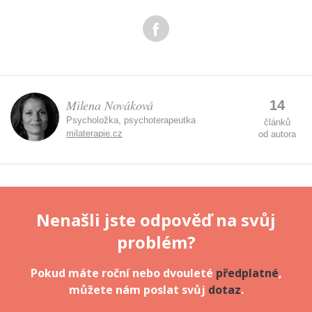
Zadáním e-mailu souhlasíte se zpracováním osobních
údajů.
Milena Nováková
14
Psycholožka, psychoterapeutka
článků
milaterapie.cz
od autora
Nenašli jste odpověď na svůj
problém?
Pokud máte roční nebo dvouleté
předplatné
,
můžete nám poslat svůj
dotaz
.