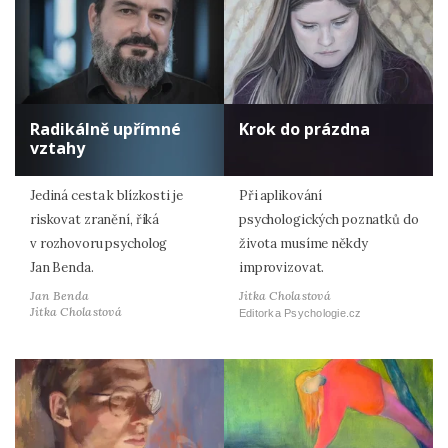
Radikálně upřímné
Krok do prázdna
vztahy
Jediná cesta k blízkosti je
Při aplikování
riskovat zranění, říká
psychologických poznatků do
v rozhovoru psycholog
života musíme někdy
Jan Benda.
improvizovat.
Jan Benda
Jitka Cholastová
Jitka Cholastová
Editorka Psychologie.cz