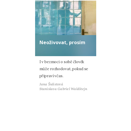
Neoživovat, prosím
I v bezmoci o sobě člověk
může rozhodovat, pokud se
připraví včas.
Jana Šulistová
Stanislava Gabriel Waldštejn