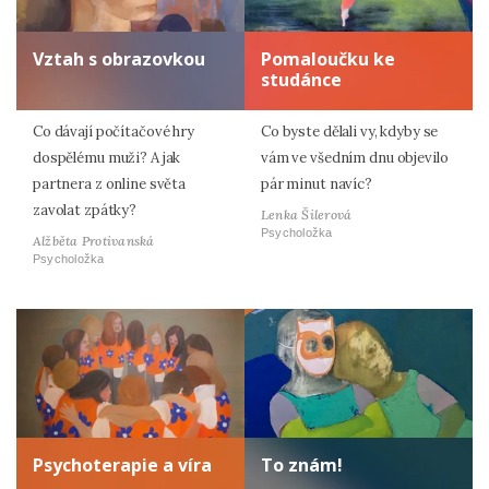
Vztah s obrazovkou
Pomaloučku ke
studánce
Co dávají počítačové hry
Co byste dělali vy, kdyby se
dospělému muži? A jak
vám ve všedním dnu objevilo
partnera z online světa
pár minut navíc?
zavolat zpátky?
Lenka Šilerová
Psycholožka
Alžběta Protivanská
Psycholožka
Psychoterapie a víra
To znám!