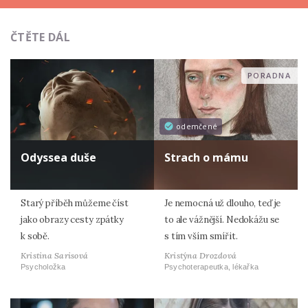
ČTĚTE DÁL
PORADNA
odemčené
Odyssea duše
Strach o mámu
Starý příběh můžeme číst
Je nemocná už dlouho, teď je
jako obrazy cesty zpátky
to ale vážnější. Nedokážu se
k sobě.
s tím vším smířit.
Kristina Sarisová
Kristýna Drozdová
Psycholožka
Psychoterapeutka, lékařka