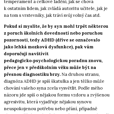
temperament a celkové ladění, jak se chová
k ostatním lidem, jak zvládá autoritu učitele, jak je
na tom s vrstevníky, jak tráví svůj volný čas atd.
Pokud si myslíte, že by syn mohl trpět některou
z poruch školních dovedností nebo poruchou
pozornosti, tedy ADHD (dříve se označovalo
jako lehká mozková dysfunkce), pak vám
doporučuji navštívit
pedagogicko‑psychologickou poradnu znovu,
přece jen v předškolním věku může být na
přesnou diagnostiku brzy.
Na druhou stranu,
diagnóza ADHD je spíš škatulka a jen těžko může
chování vašeho syna zcela vysvětlit. Podle mého
názoru jde spíš o nějakou formu vzdoru a zvýšenou
agresivitu, která vyjadřuje nějakou synovu
neuspokojenou potřebu nebo přání, případně