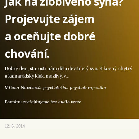
Jak na zlobivého syna?
Projevujte zájem
a oceňujte dobré
chování.
Dobrý den, starosti nám dělá devítiletý syn. Šikovný, chytrý
a kamarádský kluk, mazlivý, v…
Milena Nováková,
psycholožka, psychoterapeutka
Poradnu zveřejňujeme bez audio verze.
12. 6. 2014