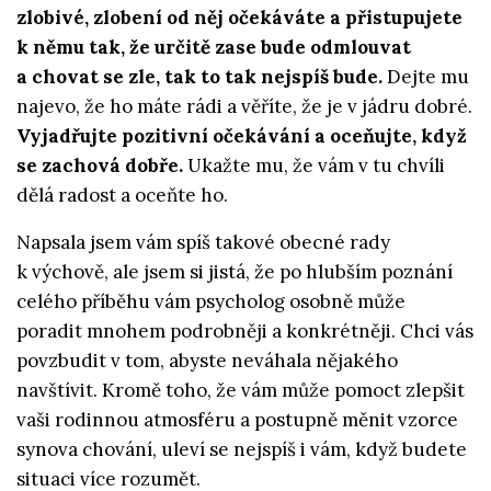
zlobivé, zlobení od něj očekáváte a přistupujete
k němu tak, že určitě zase bude odmlouvat
a chovat se zle, tak to tak nejspíš bude.
Dejte mu
najevo, že ho máte rádi a věříte, že je v jádru dobré.
Vyjadřujte pozitivní očekávání a oceňujte, když
se zachová dobře.
Ukažte mu, že vám v tu chvíli
dělá radost a oceňte ho.
Napsala jsem vám spíš takové obecné rady
k výchově, ale jsem si jistá, že po hlubším poznání
celého příběhu vám psycholog osobně může
poradit mnohem podrobněji a konkrétněji. Chci vás
povzbudit v tom, abyste neváhala nějakého
navštívit. Kromě toho, že vám může pomoct zlepšit
vaši rodinnou atmosféru a postupně měnit vzorce
synova chování, uleví se nejspíš i vám, když budete
situaci více rozumět.