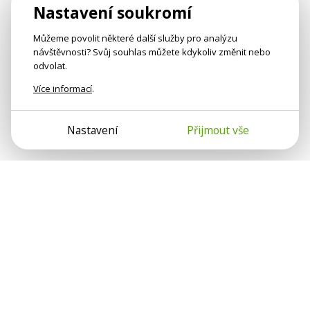
Nastavení soukromí
Můžeme povolit některé další služby pro analýzu
návštěvnosti? Svůj souhlas můžete kdykoliv změnit nebo
odvolat.
Více informací
.
Nastavení
Přijmout vše
Psychologové a psychoterapeuti na webu Psychologie.cz
sdílí své zkušenosti s lidmi, kterým se nemohou věnovat
osobně. Připojte se k nám, podporujeme se navzájem.
Díky.