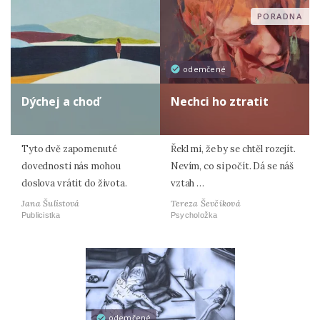
PORADNA
odemčené
Dýchej a choď
Nechci ho ztratit
Tyto dvě zapomenuté
Řekl mi, že by se chtěl rozejít.
dovednosti nás mohou
Nevím, co si počít. Dá se náš
doslova vrátit do života.
vztah …
Jana Šulistová
Tereza Ševčíková
Publicistka
Psycholožka
odemčené