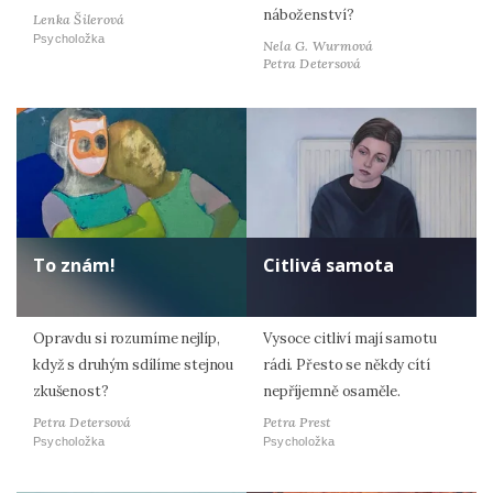
náboženství?
Lenka Šilerová
Psycholožka
Nela G. Wurmová
Petra Detersová
To znám!
Citlivá samota
Opravdu si rozumíme nejlíp,
Vysoce citliví mají samotu
když s druhým sdílíme stejnou
rádi. Přesto se někdy cítí
zkušenost?
nepříjemně osaměle.
Petra Detersová
Petra Prest
Psycholožka
Psycholožka