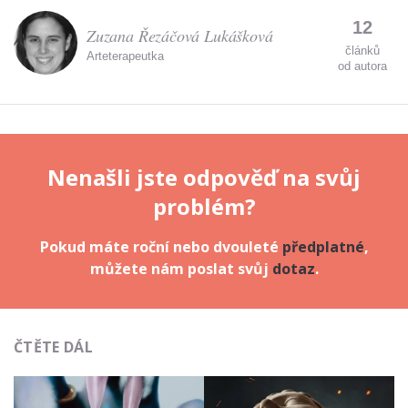
12
Zuzana Řezáčová Lukášková
článků
Arteterapeutka
od autora
Nenašli jste odpověď na svůj
problém?
Pokud máte roční nebo dvouleté
předplatné
,
můžete nám poslat svůj
dotaz
.
ČTĚTE DÁL