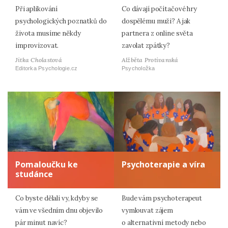
Při aplikování
Co dávají počítačové hry
psychologických poznatků do
dospělému muži? A jak
života musíme někdy
partnera z online světa
improvizovat.
zavolat zpátky?
Jitka Cholastová
Alžběta Protivanská
Editorka Psychologie.cz
Psycholožka
Pomaloučku ke
Psychoterapie a víra
studánce
Co byste dělali vy, kdyby se
Bude vám psychoterapeut
vám ve všedním dnu objevilo
vymlouvat zájem
pár minut navíc?
o alternativní metody nebo