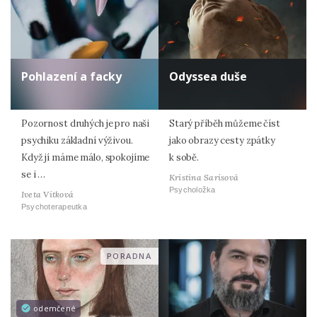
Pohlazení a facky
Odyssea duše
Pozornost druhých je pro naši
Starý příběh můžeme číst
psychiku základní výživou.
jako obrazy cesty zpátky
Když jí máme málo, spokojíme
k sobě.
se i …
Kristina Sarisová
Psycholožka
Iveta Vitková
Psychoterapeutka
PORADNA
odemčené