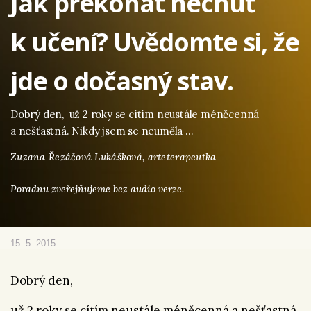
Jak překonat nechuť
k učení? Uvědomte si, že
jde o dočasný stav.
Dobrý den, už 2 roky se cítím neustále méněcenná
a nešťastná. Nikdy jsem se neuměla …
Zuzana Řezáčová Lukášková,
arteterapeutka
Poradnu zveřejňujeme bez audio verze.
15. 5. 2015
Dobrý den,
už 2 roky se cítím neustále méněcenná a nešťastná.