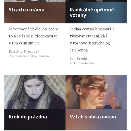
Strach o mámu
Radikálně upřímné
vztahy
Je nemocná už dlouho, teď je
Jediná cesta k blízkosti je
to ale vážnější. Nedokážu se
riskovat zranění, říká
s tím vším smířit.
v rozhovoru psycholog
Jan Benda.
Kristýna Drozdová
Psychoterapeutka, lékařka
Jan Benda
Jitka Cholastová
Krok do prázdna
Vztah s obrazovkou