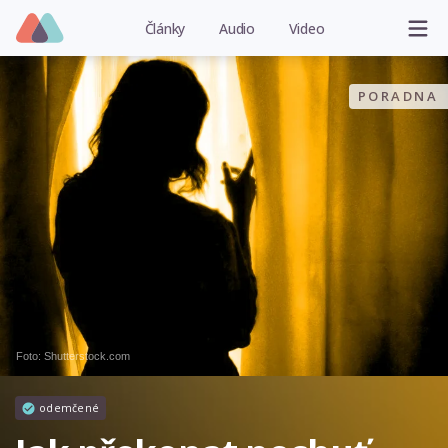
Články
Audio
Video
PORADNA
Foto: Shutterstock.com
odemčené