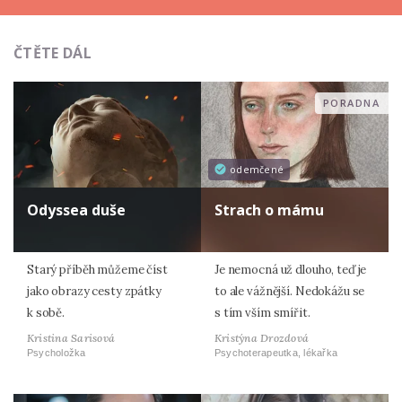
ČTĚTE DÁL
PORADNA
odemčené
Odyssea duše
Strach o mámu
Starý příběh můžeme číst
Je nemocná už dlouho, teď je
jako obrazy cesty zpátky
to ale vážnější. Nedokážu se
k sobě.
s tím vším smířit.
Kristina Sarisová
Kristýna Drozdová
Psycholožka
Psychoterapeutka, lékařka