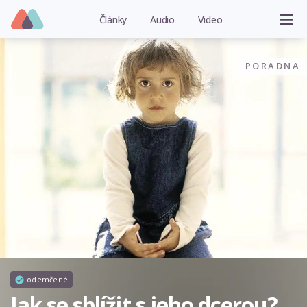
Články
Audio
Video
PORADNA
odemčené
Jak se sblížit s jeho dcerou?