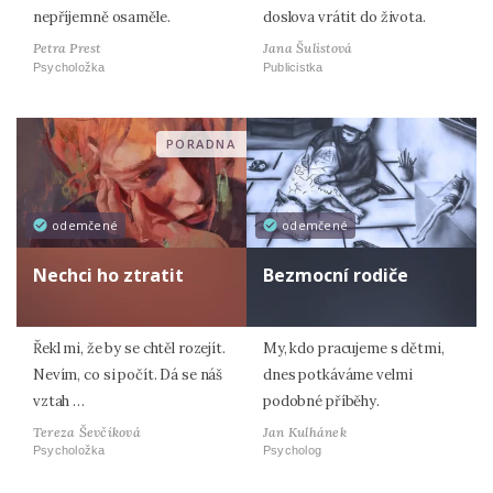
nepříjemně osaměle.
doslova vrátit do života.
Petra Prest
Jana Šulistová
Psycholožka
Publicistka
PORADNA
odemčené
odemčené
Nechci ho ztratit
Bezmocní rodiče
Řekl mi, že by se chtěl rozejít.
My, kdo pracujeme s dětmi,
Nevím, co si počít. Dá se náš
dnes potkáváme velmi
vztah …
podobné příběhy.
Tereza Ševčíková
Jan Kulhánek
Psycholožka
Psycholog