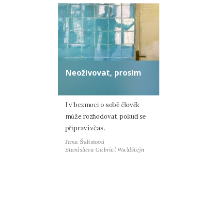
Neoživovat, prosím
I v bezmoci o sobě člověk
může rozhodovat, pokud se
připraví včas.
Jana Šulistová
Stanislava Gabriel Waldštejn