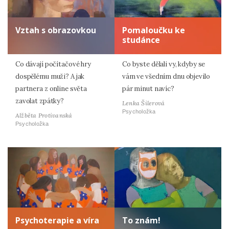
Vztah s obrazovkou
Pomaloučku ke
studánce
Co dávají počítačové hry
Co byste dělali vy, kdyby se
dospělému muži? A jak
vám ve všedním dnu objevilo
partnera z online světa
pár minut navíc?
zavolat zpátky?
Lenka Šilerová
Psycholožka
Alžběta Protivanská
Psycholožka
Psychoterapie a víra
To znám!