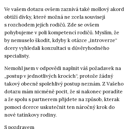
Ve vašem dotazu ovšem zaznívá také mollový akord
obtíží dívky, které možná ne zcela souvisejí
s rozchodem jejích rodičů. Zde se ovšem
pohybujeme v poli kompetencí rodičů. Myslím, že
by nemuselo škodit, kdyby k otázce „introverze“
dcery vyhledali konzultaci u důvěryhodného
specialisty.
Nemohl jsem v odpovědi naplnit váš požadavek na
„postup v jednotlivých krocích“, protože žádný
takový obecně spolehlivý postup neznám. Z Vašeho
dotazu mám nicméně pocit, že si nakonec poradíte
a že spolu s partnerem přijdete na způsob, kterak
pomoci dcerce uskutečnit ten náročný krok do
nové tatínkovy rodiny.
S pozdravem