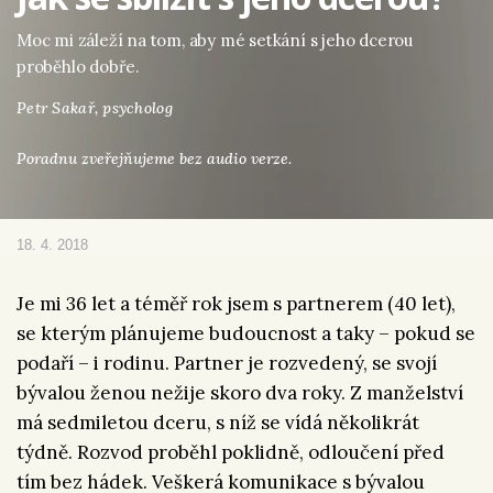
Moc mi záleží na tom, aby mé setkání s jeho dcerou
proběhlo dobře.
Petr Sakař,
psycholog
Poradnu zveřejňujeme bez audio verze.
18. 4. 2018
Je mi 36 let a téměř rok jsem s partnerem (40 let),
se kterým plánujeme budoucnost a taky – pokud se
podaří – i rodinu. Partner je rozvedený, se svojí
bývalou ženou nežije skoro dva roky. Z manželství
má sedmiletou dceru, s níž se vídá několikrát
týdně. Rozvod proběhl poklidně, odloučení před
tím bez hádek. Veškerá komunikace s bývalou