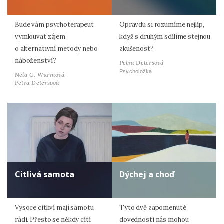
Bude vám psychoterapeut
Opravdu si rozumíme nejlíp,
vymlouvat zájem
když s druhým sdílíme stejnou
o alternativní metody nebo
zkušenost?
náboženství?
Petra Detersová
Psycholožka
Nela G. Wurmová
Petra Detersová
Citlivá samota
Dýchej a choď
Vysoce citliví mají samotu
Tyto dvě zapomenuté
rádi. Přesto se někdy cítí
dovednosti nás mohou