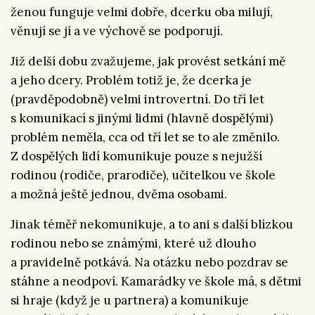
ženou funguje velmi dobře, dcerku oba milují,
věnují se jí a ve výchově se podporují.
Již delší dobu zvažujeme, jak provést setkání mě
a jeho dcery. Problém totiž je, že dcerka je
(pravděpodobně) velmi introvertní. Do tří let
s komunikací s jinými lidmi (hlavně dospělými)
problém neměla, cca od tří let se to ale změnilo.
Z dospělých lidí komunikuje pouze s nejužší
rodinou (rodiče, prarodiče), učitelkou ve škole
a možná ještě jednou, dvěma osobami.
Jinak téměř nekomunikuje, a to ani s další blízkou
rodinou nebo se známými, které už dlouho
a pravidelně potkává. Na otázku nebo pozdrav se
stáhne a neodpoví. Kamarádky ve škole má, s dětmi
si hraje (když je u partnera) a komunikuje