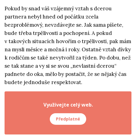
Pokud by snad váš vzájemný vztah s dcerou
partnera nebyl hned od počátku zcela
bezproblémový, nevzdávejte se. Jak sama píšete,
bude třeba trpělivosti a pochopení. A pokud
v takových situacích hovořím o trpělivosti, pak mám
na mysli měsíce a možná i roky. Ostatně vztah dívky
k rodičům se také nevytvořil za týden. Po dobu, než
se tak stane a vy si se svou „nevlastní dcerou“
padnete do oka, mělo by postačit, že se nějaký čas
budete jednoduše respektovat.
Využívejte celý web.
Předplatné