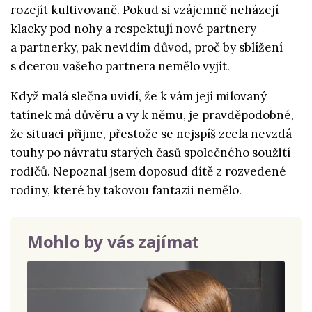
rozejít kultivovaně. Pokud si vzájemně neházejí
klacky pod nohy a respektují nové partnery
a partnerky, pak nevidím důvod, proč by sblížení
s dcerou vašeho partnera nemělo vyjít.
Když malá slečna uvidí, že k vám její milovaný
tatínek má důvěru a vy k němu, je pravděpodobné,
že situaci přijme, přestože se nejspíš zcela nevzdá
touhy po návratu starých časů společného soužití
rodičů. Nepoznal jsem doposud dítě z rozvedené
rodiny, které by takovou fantazii nemělo.
Mohlo by vás zajímat