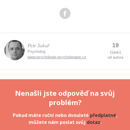
Zadáním e-mailu souhlasíte se zpracováním osobních
údajů.
Petr Sakař
19
Psycholog
článků
www.psychologie-psychoterapie.cz
od autora
Nenašli jste odpověď na svůj
problém?
Pokud máte roční nebo dvouleté
předplatné
,
můžete nám poslat svůj
dotaz
.