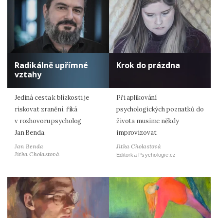
Radikálně upřímné
Krok do prázdna
vztahy
Jediná cesta k blízkosti je
Při aplikování
riskovat zranění, říká
psychologických poznatků do
v rozhovoru psycholog
života musíme někdy
Jan Benda.
improvizovat.
Jan Benda
Jitka Cholastová
Jitka Cholastová
Editorka Psychologie.cz