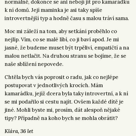
normálně, dokonce se ani nebojí jít pro kamarádku
k ní domů. Její maminka je asi taky spíše
introvertnější typ a hodně času s malou tráví sama.
Moc mi záleží na tom, aby setkání proběhlo co
nejlíp. Vím, co se malé líbí, co ji baví apod. Je mi
jasné, že budeme muset být trpěliví, empatičtí a na
malou netlačit. Na druhou stranu se bojíme, že se
naše sblížení nepovede.
Chtěla bych vás poprosit o radu, jak co nejlépe
postupovat v jednotlivých krocích. Mám
kamarádku, jejíž dcera byla taky introvertní, a k ní
se mi podařilo si cestu najít. Ovšem každé dítě je
jiné. Mohli byste mi, prosím, dát alespoň nějaké
tipy? Případně na koho bych se mohla obrátit?
Klára, 36 let