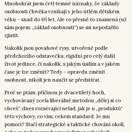
Mnohokrát jsem četl temné náznaky, že základy
osobnosti člověka vznikají v jeho útlém dětském
věku – snad do tří let. Ale co přesně to znamená (už
sám pojem: „základ osobnosti“) se mi nepodařilo
zjistit.
Nakolik jsou povahové rysy, utvořené podle
předchozího odstavečku, rigidní pro celý další
život jedince, či nakolik, s jakým úsilím a v jakém
čase je lze změnit? Tedy – opravdu změnit
osobnost, nikoli jen naučit se předstírat.
Proč se ptám: příčinou je dvacetiletý hoch,
vychovávaný zcela liberálně metodou „dělej si co
chceš“, dnes rozsévající nelad, jak je u „produktů“
této výchovy, co vím, cekem standard. Je mu
pomoci? Stačí strategické a taktické chování okolí,