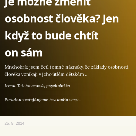
Je možné změnit
osobnost člověka? Jen
když to bude chtít
on sám
Mnohokrát jsem četl temné náznaky, že základy osobnosti
člověka vznikají v jeho útlém dětském …
Irena Teichmanová,
psycholožka
Poradnu zveřejňujeme bez audio verze.
26. 9. 2014