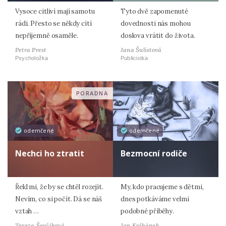
Vysoce citliví mají samotu
Tyto dvě zapomenuté
rádi. Přesto se někdy cítí
dovednosti nás mohou
nepříjemně osaměle.
doslova vrátit do života.
Petra Prest
Jana Šulistová
Psycholožka
Publicistka
PORADNA
odemčené
odemčené
Nechci ho ztratit
Bezmocní rodiče
Řekl mi, že by se chtěl rozejít.
My, kdo pracujeme s dětmi,
Nevím, co si počít. Dá se náš
dnes potkáváme velmi
vztah …
podobné příběhy.
Tereza Ševčíková
Jan Kulhánek