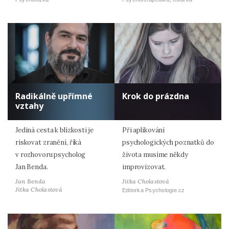
Radikálně upřímné
Krok do prázdna
vztahy
Jediná cesta k blízkosti je
Při aplikování
riskovat zranění, říká
psychologických poznatků do
v rozhovoru psycholog
života musíme někdy
Jan Benda.
improvizovat.
Jan Benda
Jitka Cholastová
Jitka Cholastová
Editorka Psychologie.cz