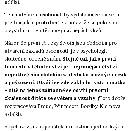
udělat.
Téma utváření osobnosti by vydalo na celou sérii
přednášek, a proto berte v potaz, že se pokusím
o vystihnutí jen těch nejhlavnějších vlivů.
Názor, že první tři roky života jsou obdobím pro
utváření základů osobnosti, je v psychologii
skutečně obecně znám.
Stejně tak jako první
trimestr v těhotenství je i nejranější dětství
nejcitlivějším obdobím z hlediska možných rizik
a poškození. Utváří se zde základní vztah matka
– dítě na jehož základně se odvíjí prvotní
zkušenost dítěte se světem a vztahy.
(Toto dobře
rozpracovává Freud, Winnicott, Bowlby, Kleinová
a další).
Abych se však nepouštěla do rozboru jednotlivých