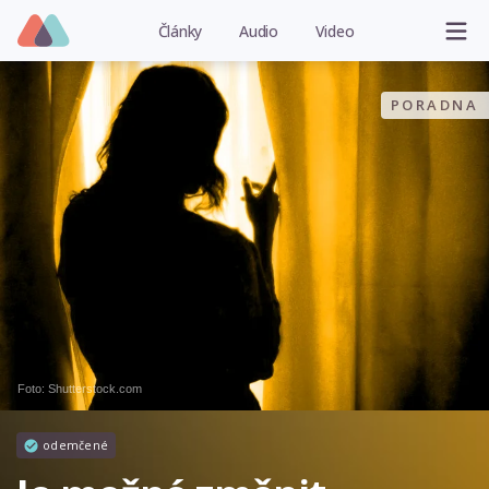
Články
Audio
Video
PORADNA
Foto: Shutterstock.com
odemčené