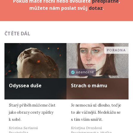
Pokud máte roční nebo dvouleté
předplatné
,
můžete nám poslat svůj
dotaz
.
ČTĚTE DÁL
PORADNA
odemčené
Odyssea duše
Strach o mámu
Starý příběh můžeme číst
Je nemocná už dlouho, teď je
jako obrazy cesty zpátky
to ale vážnější. Nedokážu se
k sobě.
s tím vším smířit.
Kristina Sarisová
Kristýna Drozdová
Psycholožka
Psychoterapeutka, lékařka