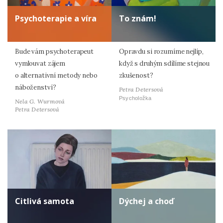
Psychoterapie a víra
To znám!
Bude vám psychoterapeut
Opravdu si rozumíme nejlíp,
vymlouvat zájem
když s druhým sdílíme stejnou
o alternativní metody nebo
zkušenost?
náboženství?
Petra Detersová
Psycholožka
Nela G. Wurmová
Petra Detersová
Citlivá samota
Dýchej a choď