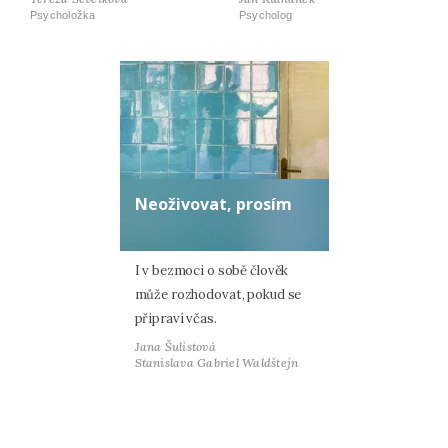
Psycholožka
Psycholog
Neoživovat, prosím
I v bezmoci o sobě člověk
může rozhodovat, pokud se
připraví včas.
Jana Šulistová
Stanislava Gabriel Waldštejn