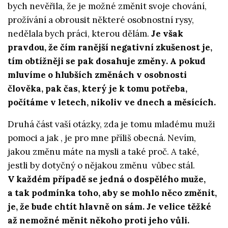
bych nevěřila, že je možné změnit svoje chování,
prožívání a obrousit některé osobnostní rysy,
nedělala bych práci, kterou dělám.
Je však
pravdou, že čím ranější negativní zkušenost je,
tím obtížněji se pak dosahuje změny. A pokud
mluvíme o hlubších změnách v osobnosti
člověka, pak čas, který je k tomu potřeba,
počítáme v letech, nikoliv ve dnech a měsících.
Druhá část vaší otázky, zda je tomu mladému muži
pomoci a jak , je pro mne příliš obecná. Nevím,
jakou změnu máte na mysli a také proč. A také,
jestli by dotyčný o nějakou změnu vůbec stál.
V každém případě se jedná o dospělého muže,
a tak podmínka toho, aby se mohlo něco změnit,
je, že bude chtít hlavně on sám. Je velice těžké
až nemožné měnit někoho proti jeho vůli.