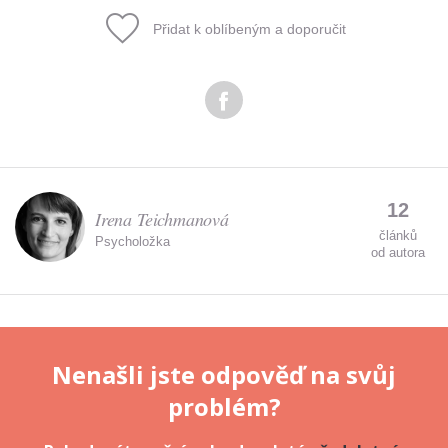
Přidat k oblíbeným a doporučit
Odeslat
Zadáním e-mailu souhlasíte se zpracováním osobních
údajů.
12
Irena Teichmanová
článků
Psycholožka
od autora
Nenašli jste odpověď na svůj
problém?