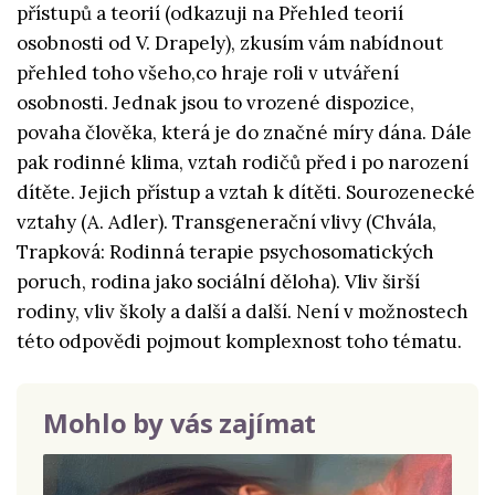
přístupů a teorií (odkazuji na Přehled teorií
osobnosti od V. Drapely), zkusím vám nabídnout
přehled toho všeho,co hraje roli v utváření
osobnosti. Jednak jsou to vrozené dispozice,
povaha člověka, která je do značné míry dána. Dále
pak rodinné klima, vztah rodičů před i po narození
dítěte. Jejich přístup a vztah k dítěti. Sourozenecké
vztahy (A. Adler). Transgenerační vlivy (Chvála,
Trapková: Rodinná terapie psychosomatických
poruch, rodina jako sociální děloha). Vliv širší
rodiny, vliv školy a další a další. Není v možnostech
této odpovědi pojmout komplexnost toho tématu.
Mohlo by vás zajímat