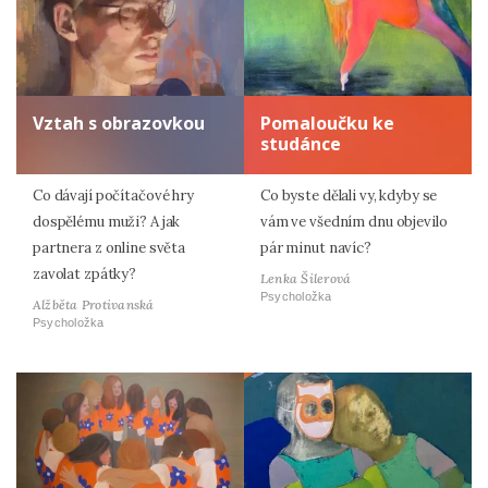
Vztah s obrazovkou
Pomaloučku ke
studánce
Co dávají počítačové hry
Co byste dělali vy, kdyby se
dospělému muži? A jak
vám ve všedním dnu objevilo
partnera z online světa
pár minut navíc?
zavolat zpátky?
Lenka Šilerová
Psycholožka
Alžběta Protivanská
Psycholožka