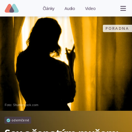
Články
Audio
Video
PORADNA
Foto: Shutterstock.com
odemčené