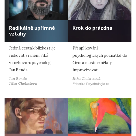
Radikálně upřímné
Krok do prázdna
vztahy
Jediná cesta k blízkosti je
Při aplikování
riskovat zranění, říká
psychologických poznatků do
v rozhovoru psycholog
života musíme někdy
Jan Benda.
improvizovat.
Jan Benda
Jitka Cholastová
Jitka Cholastová
Editorka Psychologie.cz