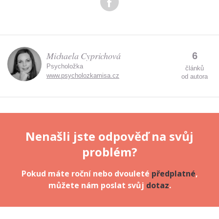
Michaela Cyprichová
6
Psycholožka
článků
www.psycholozkamisa.cz
od autora
Nenašli jste odpověď na svůj
problém?
Pokud máte roční nebo dvouleté
předplatné
,
můžete nám poslat svůj
dotaz
.