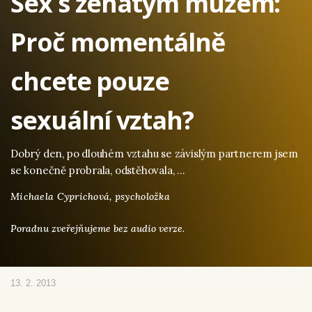
Sex s ženatým mužem:
Proč momentálně
chcete pouze
sexuální vztah?
Dobrý den, po dlouhém vztahu se závislým partnerem jsem
se konečně probrala, odstěhovala, …
Michaela Cyprichová,
psycholožka
Poradnu zveřejňujeme bez audio verze.
13. 2. 2013