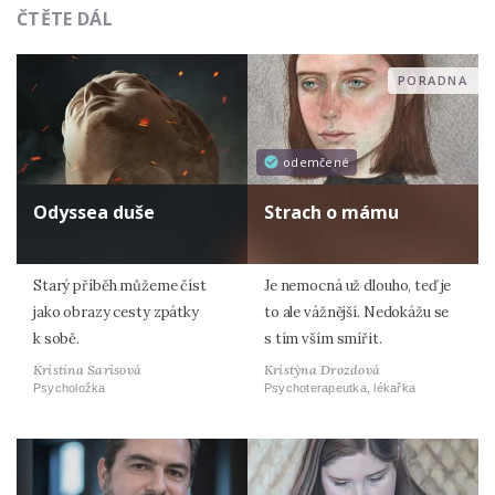
ČTĚTE DÁL
PORADNA
odemčené
Odyssea duše
Strach o mámu
Starý příběh můžeme číst
Je nemocná už dlouho, teď je
jako obrazy cesty zpátky
to ale vážnější. Nedokážu se
k sobě.
s tím vším smířit.
Kristina Sarisová
Kristýna Drozdová
Psycholožka
Psychoterapeutka, lékařka