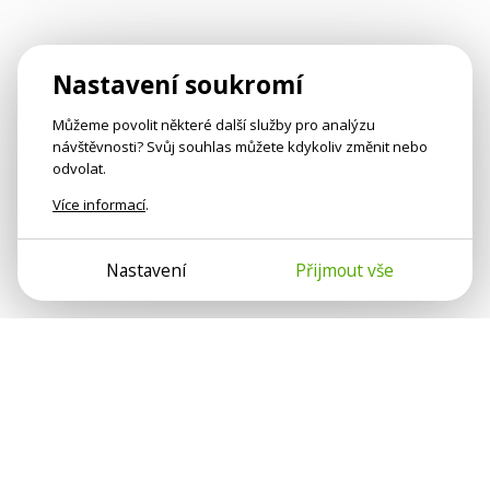
Nastavení soukromí
Můžeme povolit některé další služby pro analýzu
návštěvnosti? Svůj souhlas můžete kdykoliv změnit nebo
odvolat.
Více informací
.
Nastavení
Přijmout vše
Psychologové a psychoterapeuti na webu Psychologie.cz
sdílí své zkušenosti s lidmi, kterým se nemohou věnovat
osobně. Připojte se k nám, podporujeme se navzájem.