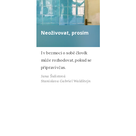
Neoživovat, prosím
I v bezmoci o sobě člověk
může rozhodovat, pokud se
připraví včas.
Jana Šulistová
Stanislava Gabriel Waldštejn