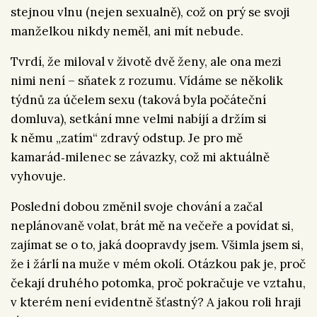
stejnou vlnu (nejen sexualně), což on prý se svoji
manželkou nikdy neměl, ani mít nebude.
Tvrdí, že miloval v životě dvě ženy, ale ona mezi
nimi není – sňatek z rozumu. Vídáme se několik
týdnů za účelem sexu (taková byla počáteční
domluva), setkání mne velmi nabíjí a držím si
k němu „zatím“ zdravý odstup. Je pro mě
kamarád‑milenec se závazky, což mi aktuálně
vyhovuje.
Poslední dobou změnil svoje chování a začal
neplánovaně volat, brát mě na večeře a povídat si,
zajímat se o to, jaká doopravdy jsem. Všimla jsem si,
že i žárlí na muže v mém okolí. Otázkou pak je, proč
čekají druhého potomka, proč pokračuje ve vztahu,
v kterém není evidentně šťastný? A jakou roli hraji