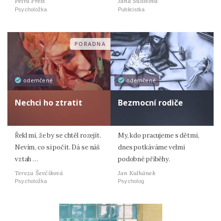
Petra Prest
Jana Šulistová
Psycholožka
Publicistka
PORADNA
odemčené
odemčené
Nechci ho ztratit
Bezmocní rodiče
Řekl mi, že by se chtěl rozejít.
My, kdo pracujeme s dětmi,
Nevím, co si počít. Dá se náš
dnes potkáváme velmi
vztah …
podobné příběhy.
Tereza Ševčíková
Jan Kulhánek
Psycholožka
Psycholog