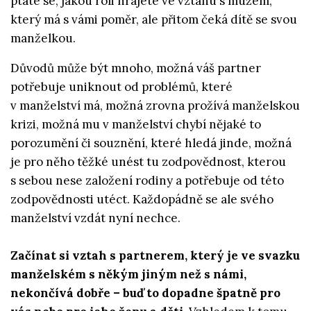
ptáte se, jakou roli hrajete ve vztahu s mužem,
který má s vámi poměr, ale přitom čeká dítě se svou
manželkou.
Důvodů může být mnoho, možná váš partner
potřebuje uniknout od problémů, které
v manželství má, možná zrovna prožívá manželskou
krizi, možná mu v manželství chybí nějaké to
porozumění či souznění, které hledá jinde, možná
je pro něho těžké unést tu zodpovědnost, kterou
s sebou nese založení rodiny a potřebuje od této
zodpovědnosti utéct. Každopádně se ale svého
manželství vzdát nyní nechce.
Začínat si vztah s partnerem, který je ve svazku
manželském s někým jiným než s námi,
nekončívá dobře – buď to dopadne špatně pro