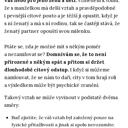
vás nebo pro jeho ženu a děti.
Vzhledem k tomu,
že s manželkou má delší vztah a pravděpodobně
i pevnější citové pouto a je těžší ji opustit, když je
s ní ženatý a má s ní rodinu, tak se častěji stává, že
ženatý partner opouští svou milenku.
Ptáte se, zda je možné mít s někým poměr
a nezamilovat se?
Domnívám se, že to není
přirozené s někým spát a přitom si držet
dlouhodobě citový odstup.
I když si můžeme
namlouvat, že se nám to daří, city v tom hrají roli
a výsledkem může být psychické zranění.
Takový vztah se může vyvinout v podstatě dvěma
směry:
Buď zjistíte, že váš vztah byl založený pouze na
fyzické přitažlivosti a jinak si spolu nerozumíte.