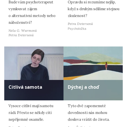
Bude vám psychoterapeut
Opravdu si rozumíme nejlíp,
vymlouvat zájem
když s druhým sdílíme stejnou
o alternativní metody nebo
zkušenost?
náboženství?
Petra Detersová
Psycholožka
Nela G. Wurmová
Petra Detersová
Citlivá samota
Dýchej a choď
Vysoce citliví mají samotu
Tyto dvě zapomenuté
rádi. Přesto se někdy cítí
dovednosti nás mohou
nepříjemně osaměle.
doslova vrátit do života.