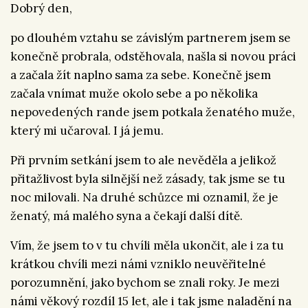
Dobrý den,
po dlouhém vztahu se závislým partnerem jsem se
konečně probrala, odstěhovala, našla si novou práci
a začala žít naplno sama za sebe. Konečně jsem
začala vnímat muže okolo sebe a po několika
nepovedených rande jsem potkala ženatého muže,
který mi učaroval. I já jemu.
Při prvním setkání jsem to ale nevěděla a jelikož
přitažlivost byla silnější než zásady, tak jsme se tu
noc milovali. Na druhé schůzce mi oznamil, že je
ženatý, má malého syna a čekají další dítě.
Vím, že jsem to v tu chvíli měla ukončit, ale i za tu
krátkou chvíli mezi námi vzniklo neuvěřitelné
porozumnění, jako bychom se znali roky. Je mezi
námi věkový rozdíl 15 let, ale i tak jsme naladění na