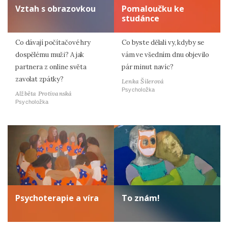
Vztah s obrazovkou
Pomaloučku ke
studánce
Co dávají počítačové hry
Co byste dělali vy, kdyby se
dospělému muži? A jak
vám ve všedním dnu objevilo
partnera z online světa
pár minut navíc?
zavolat zpátky?
Lenka Šilerová
Psycholožka
Alžběta Protivanská
Psycholožka
Psychoterapie a víra
To znám!