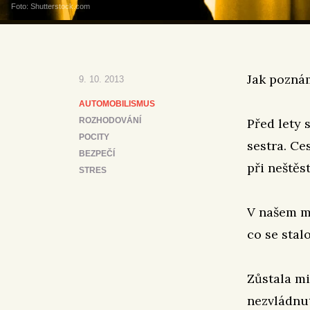
Foto: Shutterstock.com
Jak poznám
9. 10. 2013
AUTOMOBILISMUS
ROZHODOVÁNÍ
Před lety 
POCITY
sestra. Ce
BEZPEČÍ
při neštěs
STRES
V našem ma
co se stal
Zůstala mi
nezvládnut