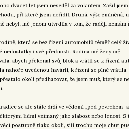
toho dvacet let jsem neseděl za volantem. Zažil jsem
ehodu, při které jsem neřídil. Druhá, výše zmíněná, u
ě nebyl, mě jenom utvrdila v tom, že raději nemám ř
 rodině, která se bez řízení automobilů téměř celý ži
é nedostatky i své přednosti. Rodina mé ženy mě
ala, abych překonal svůj blok a vrátil se k řízení au
la nahoře uvedenou havárii, k řízení se plně vrátila. 
řestalo okolí předhazovat, že jsem muž, který se n
u.
radice se ale stále drží ve vědomí „pod povrchem“ 
některými lidmi vnímaný jako slabost nebo lenost. S t
 věci postupně tlaku okolí, sílí trochu moje chuť pus