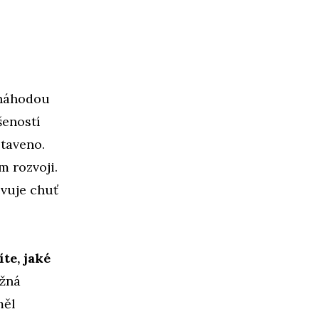
náhodou
šeností
taveno.
m rozvoji.
evuje chuť
íte, jaké
ožná
měl