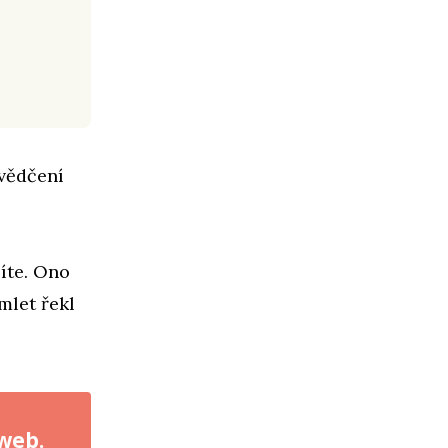
svědčení
síte. Ono
mlet řekl
 web.