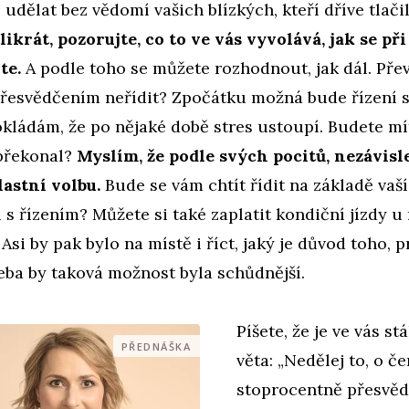
 udělat bez vědomí vašich blízkých, kteří dříve tlačil
likrát, pozorujte, co to ve vás vyvolává, jak se při
íte.
A podle toho se můžete rozhodnout, jak dál. Pře
přesvědčením neřídit? Zpočátku možná bude řízení st
kládám, že po nějaké době stres ustoupí. Budete mí
 překonal?
Myslím, že podle svých pocitů, nezávisle
lastní volbu.
Bude se vám chtít řídit na základě vaš
 s řízením? Můžete si také zaplatit kondiční jízdy u
Asi by pak bylo na místě i říct, jaký je důvod toho, p
řeba by taková možnost byla schůdnější.
Píšete, že je ve vás st
PŘEDNÁŠKA
věta: „Nedělej to, o č
stoprocentně přesvědč