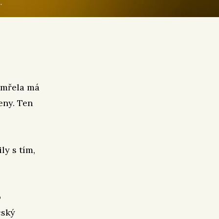
.
zemřela má
eny. Ten
ly s tím,
o
čský