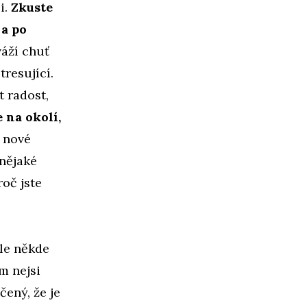
i.
Zkuste
 a po
váží chuť
resující.
t radost,
 na okolí,
í nové
 nějaké
roč jste
ále někde
em nejsi
ený, že je