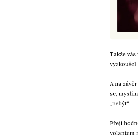
Takže vás 
vyzkoušel 
A na závěr
se, myslím
„nebýt“.
Přeji hodně
volantem n