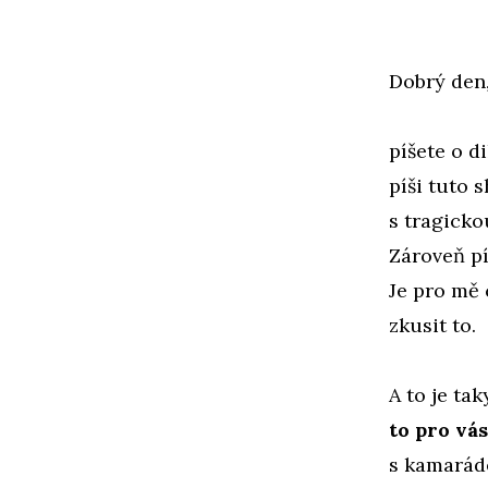
Dobrý den,
píšete o d
píši tuto 
s tragick
Zároveň píš
Je pro mě 
zkusit to.
A to je ta
to pro vás
s kamaráde