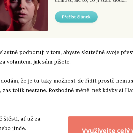
událost, ale to, co jí stále slouží.
Přečíst článek
vlastně podporuji v tom, abyste skutečně svoje pře
za volantem, jak sám píšete.
 dodám, že je tu taky možnost, že řídit prostě nemu
, zas tolik nestane. Rozhodně méně, než kdyby si Ha
 štěstí, ať už za
ebo jinde.
Využívejte celý