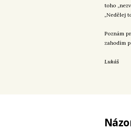
toho „nezv
„Nedělej t
Poznám pra
zahodím p
Lukáš
Názo