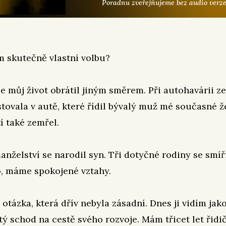
Poradnu zveřejňujeme bez audio verze
 skutečně vlastní volbu?
se můj život obrátil jiným směrem. Při autohavárii 
stovala v autě, které řídil bývalý muž mé současné ž
tí také zemřel.
nželství se narodil syn. Tři dotyčné rodiny se smíři
o, máme spokojené vztahy.
 otázka, která dřív nebyla zásadní. Dnes ji vidím jak
ý schod na cestě svého rozvoje. Mám třicet let řidi