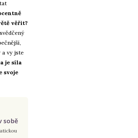
tat
rocentně
větě věřit?
esvědčený
pečnější,
a vy jste
a je síla
e svoje
v sobě
atickou