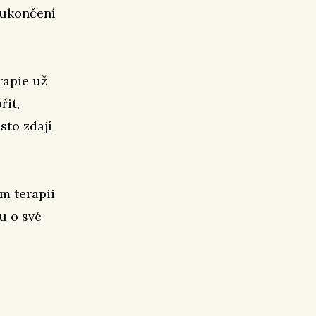
o ukončení
rapie už
řit,
sto zdají
m terapii
u o své