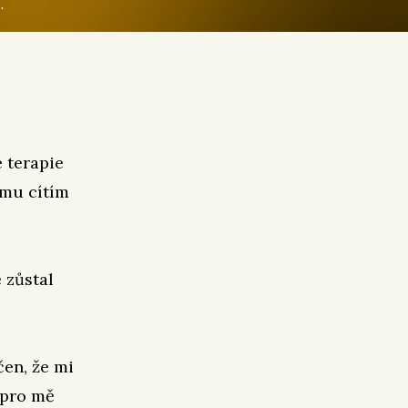
.
 terapie
ěmu cítím
 zůstal
en, že mi
 pro mě