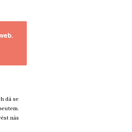
 web.
ch dá se
apeutem.
vést nás