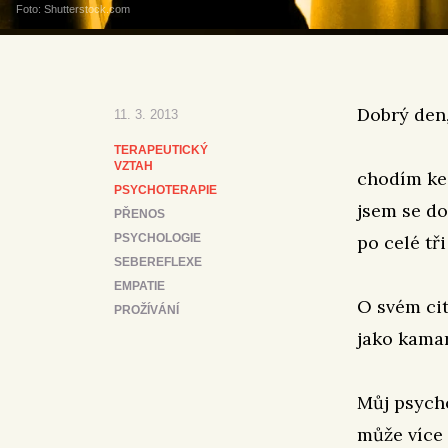
Foto: Shutterstock.com
Dobrý den
11. 3. 2013
TERAPEUTICKÝ
VZTAH
chodím ke 
PSYCHOTERAPIE
jsem se d
PŘENOS
PSYCHOLOGIE
po celé tři
SEBEREFLEXE
EMPATIE
O svém cit
PROŽÍVÁNÍ
jako kamar
Můj psych
může více 