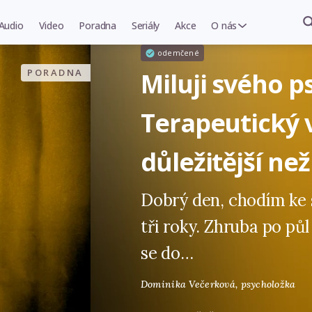
Audio
Video
Poradna
Seriály
Akce
O nás
odemčené
PORADNA
Miluji svého p
Terapeutický v
důležitější ne
Dobrý den, chodím ke
tři roky. Zhruba po půl
se do…
Dominika Večerková,
psycholožka