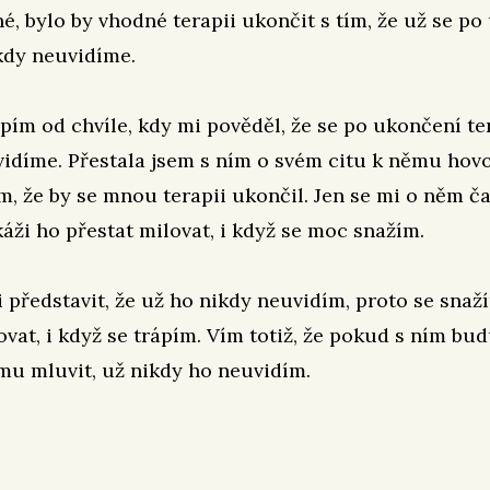
né, bylo by vhodné terapii ukončit s tím, že už se p
kdy neuvidíme.
pím od chvíle, kdy mi pověděl, že se po ukončení te
idíme. Přestala jsem s ním o svém citu k němu hovo
m, že by se mnou terapii ukončil. Jen se mi o něm ča
áži ho přestat milovat, i když se moc snažím.
představit, že už ho nikdy neuvidím, proto se snaží
ovat, i když se trápím. Vím totiž, že pokud s ním bud
mu mluvit, už nikdy ho neuvidím.