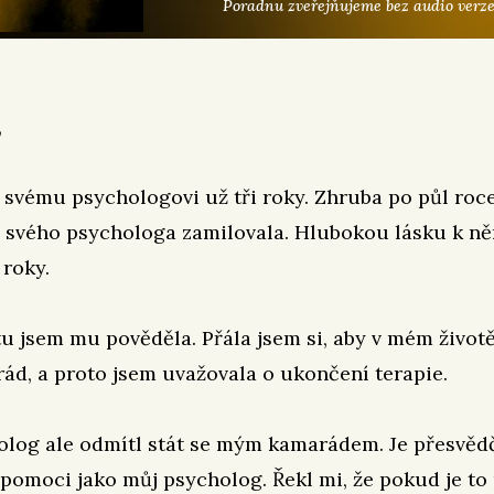
Poradnu zveřejňujeme bez audio verze
,
svému psychologovi už tři roky. Zhruba po půl roce
o svého psychologa zamilovala. Hlubokou lásku k n
 roky.
u jsem mu pověděla. Přála jsem si, aby v mém životě
ád, a proto jsem uvažovala o ukončení terapie.
olog ale odmítl stát se mým kamarádem. Je přesvědč
pomoci jako můj psycholog. Řekl mi, že pokud je to