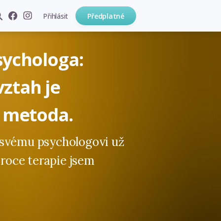
Přihlásit
Předplatné
sychologa:
ztah je
ž metoda.
 svému psychologovi už
 roce terapie jsem