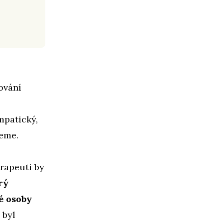
ování
mpatický,
jeme.
erapeuti by
rý
é osoby
 byl