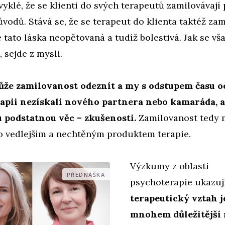
yklé, že se klienti do svých terapeutů zamilovávají
ůvodů. Stává se, že se terapeut do klienta taktéž zam
e tato láska neopětovaná a tudíž bolestivá. Jak se vša
, sejde z mysli.
ůže zamilovanost odeznít a my s odstupem času o
rapii nezískali nového partnera nebo kamaráda, al
u podstatnou věc – zkušenosti.
Zamilovanost tedy
o vedlejším a nechtěným produktem terapie.
Výzkumy z oblasti
PŘEDNÁŠKA
psychoterapie ukazují
terapeutický vztah j
mnohem důležitější 