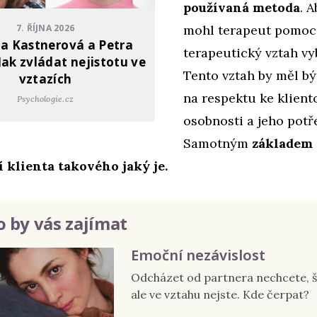
používaná metoda
. 
7. ŘÍJNA 2026
mohl terapeut pomoci
a Kastnerová a Petra
terapeutický vztah vy
Jak zvládat nejistotu ve
Tento vztah by měl bý
vztazích
na respektu ke klient
Psychologie.cz
osobnosti a jeho potř
Samotným
základem 
í klienta takového jaký je.
 by vás zajímat
Emoční nezávislost
Odcházet od partnera nechcete, š
ale ve vztahu nejste. Kde čerpat?