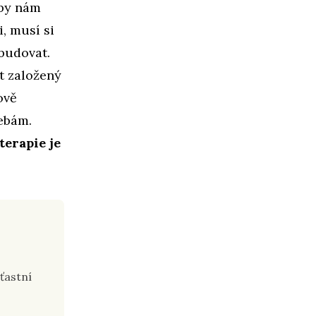
Aby nám
, musí si
budovat.
t založený
ově
ebám.
terapie je
ťastní