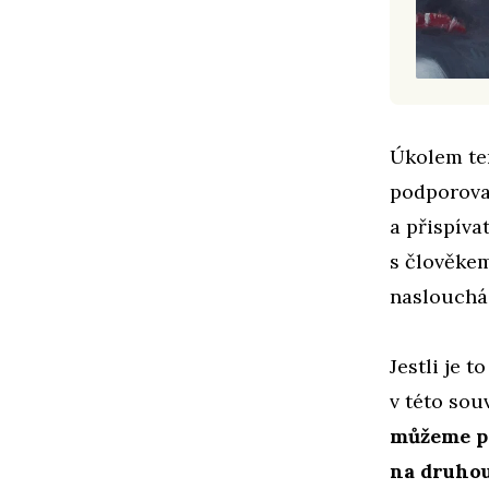
Úkolem ter
podporovat
a přispíva
s člověkem
naslouchá 
Jestli je 
v této souv
můžeme po
na druhou