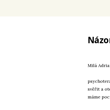
Názo
Milá Adria
psychoter
svěřit a o
máme poci