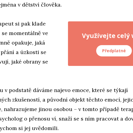
ejména v dětství člověka.
peut si pak klade
o se momentálně ve
Využívejte celý
mně opakuje, jaká
Předplatné
přání a úzkosti se
vují, jaké obrany se
u v podstatě dáváme najevo emoce, které se týkají
ých zkušeností, a původní objekt těchto emocí, jeji
ce, nahrazujeme jinou osobou – v tomto případě ter
ycholog o přenosu ví, snaží se s ním pracovat a do
ychom si jej uvědomili.