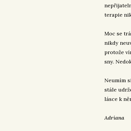
nepřijatel
terapie ni
Moc se trá
nikdy neuv
protože ví
sny. Nedok
Neumím si 
stále udrž
lásce k ně
Adriana