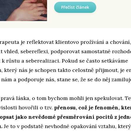
Přečíst článek
apeuta je reflektovat klientovo prožívání a chování,
 vhled, sebereflexi, podporovat samostatné rozhod
t k růstu a seberealizaci. Pokud se často setkáváme
, který nás je schopen takto celostně přijmout, je e
nám a podporuje nás, stane se, že se do něj zamilu
to pravá láska, o tom bychom mohli jen spekulovat. T
islosti hovořili o tzv.
přenosu, což je fenomén, kte
psat jako nevědomé přesměrování pocitů z jedn
.
Je to v podstatě nevhodné opakování vztahu, který