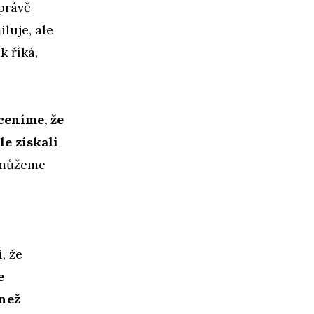
 právě
iluje, ale
k říká,
ceníme, že
e získali
 můžeme
, že
e
než