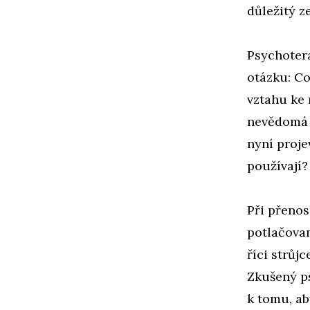
důležitý z
Psychotera
otázku: C
vztahu ke 
nevědomá 
nyní proje
používají?
Při přenos
potlačovan
říci strůj
Zkušený ps
k tomu, ab