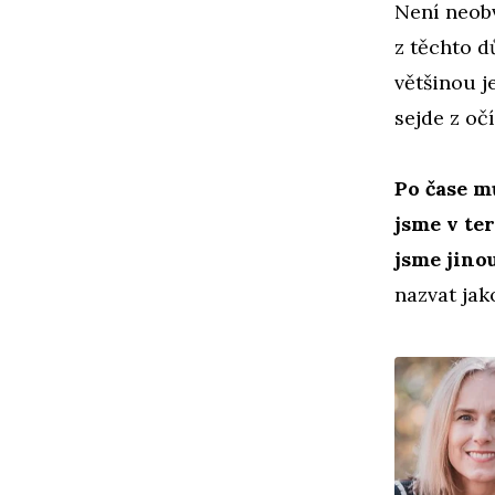
Není neobv
z těchto d
většinou j
sejde z očí
Po čase m
jsme v te
jsme jino
nazvat jak