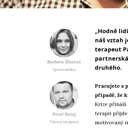
Foto:
Jan Majer
„Hodně lid
náš vztah j
terapeut Pa
partnerská 
Barbora Šťastná
druhého.
Spisovatelka
Pracujete s p
případě, že k
Krize přináší
terapii přijd
Pavel Rataj
Párový terapeut
motivovaný n