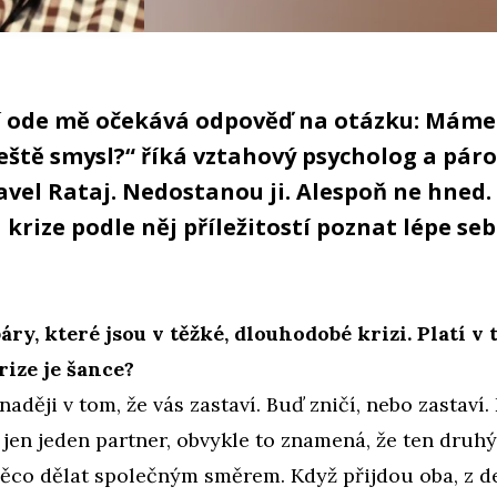
í ode mě očekává odpověď na otázku: Máme
eště smysl?“ říká vztahový psycholog a pár
vel Rataj. Nedostanou ji. Alespoň ne hned. 
krize podle něj příležitostí poznat lépe seb
áry, které jsou v těžké, dlouhodobé krizi. Platí v
rize je šance?
 naději v tom, že vás zastaví. Buď zničí, nebo zastaví.
e jen jeden partner, obvykle to znamená, že ten druhý
ěco dělat společným směrem. Když přijdou oba, z d