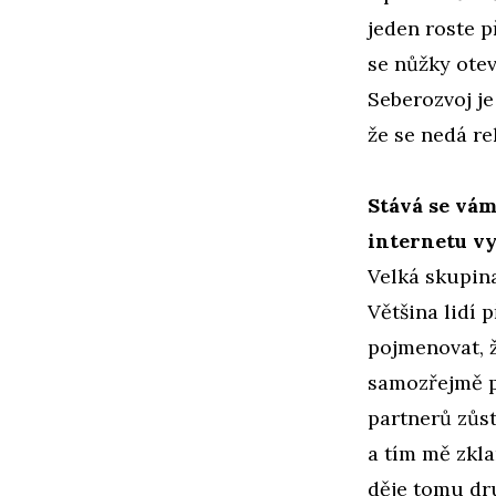
jeden roste p
se nůžky otev
Seberozvoj je
že se nedá re
Stává se vám,
internetu vy
Velká skupina
Většina lidí 
pojmenovat, ž
samozřejmě p
partnerů zůs
a tím mě zkla
děje tomu d