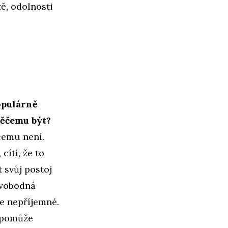
ě, odolnosti
opulárně
něčemu být?
čemu není.
cítí, že to
 svůj postoj
Svobodná
je nepříjemné.
 pomůže