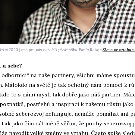
dzim 2020 jsme pro vás natočili přednášku Pavla Rataje
Slova ve vztahu 
 u sebe?
 „odborníci“ na naše partnery, všichni máme spoust
. Málokdo na světě je tak ochotný nám pomoci k rů
kdo to s námi myslí tak dobře jako náš partner. Má
 poznatků, postřehů a inspirací k našemu růstu jako 
obně seberozvoj nefunguje, nemůže pomáhat ani pa
. Tak jako čím dál méně věřím, že pouhý seberozvoj
že navodit velké změny ve vztahu. Často spíše sledu