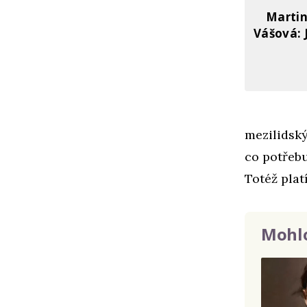
Martin
Vášová: 
mezilidský
co potřebu
Totéž plat
Mohlo