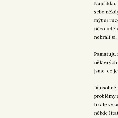
Například 
sebe někdy
mýt si ru
něco uděla
nehráli si,
Pamatuju s
některých
jsme, co j
Já osobně 
problémy s
to ale vyk
někde líta