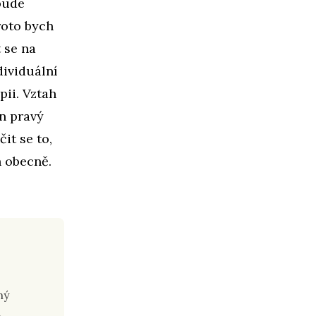
bude
roto bych
 se na
dividuální
ii. Vztah
en pravý
it se to,
h obecně.
hý
í