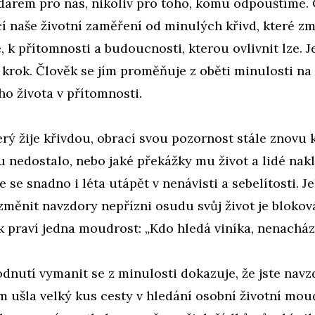
darem pro nás, nikoliv pro toho, komu odpouštíme.
cí naše životní zaměření od minulých křivd, které z
k přítomnosti a budoucnosti, kterou ovlivnit lze. J
 krok. Člověk se jím proměňuje z oběti minulosti na
ho života v přítomnosti.
erý žije křivdou, obrací svou pozornost stále znovu 
 nedostalo, nebo jaké překážky mu život a lidé nakl
e se snadno i léta utápět v nenávisti a sebelítosti. J
změnit navzdory nepřízni osudu svůj život je blokov
k praví jedna moudrost: „Kdo hledá viníka, nenachází
dnutí vymanit se z minulosti dokazuje, že jste navz
 ušla velký kus cesty v hledání osobní životní moud