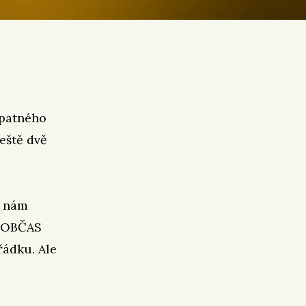
špatného
eště dvě
i nám
, OBČAS
řádku. Ale