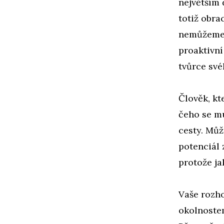
největším 
totiž obra
nemůžeme, 
proaktivní
tvůrce své
Člověk, kt
čeho se mu
cesty. Můž
potenciál 
protože ja
Vaše rozho
okolnostem