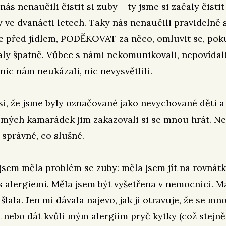
nás nenaučili čistit si zuby – ty jsme si začaly čisti
 ve dvanácti letech. Taky nás nenaučili pravidelně 
ce před jídlem, PODĚKOVAT za něco, omluvit se, pok
ly špatně. Vůbec s námi nekomunikovali, nepovídali
 nic nám neukázali, nic nevysvětlili.
i, že jsme byly označované jako nevychované děti a
 mých kamarádek jim zakazovali si se mnou hrát. N
e správné, co slušné.
jsem měla problém se zuby: měla jsem jít na rovnátk
 alergiemi. Měla jsem být vyšetřena v nemocnici. M
ašlala. Jen mi dávala najevo, jak ji otravuje, že se m
t nebo dát kvůli mým alergiím pryč kytky (což stejně