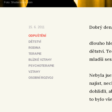
Foto: Shutterstock.com
Dobrý den
15. 6. 2011
ODPUŠTĚNÍ
DĚTSTVÍ
dlouho hl
RODINA
dětství. T
TERAPIE
mladší sest
BLÍZKÉ VZTAHY
PSYCHOTERAPIE
VZTAHY
Nebyla jse
OSOBNÍ ROZVOJ
najíst, ne
dohlídli, 
to bylo vše