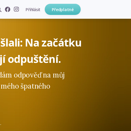
Přihlásit
Předplatné
šlali: Na začátku
jí odpuštění.
edám odpověď na můj
á mého špatného
.