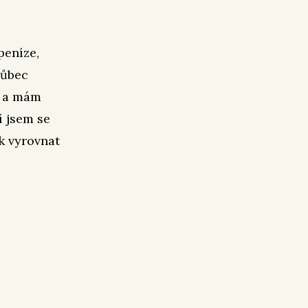
peníze,
vůbec
2 a mám
í jsem se
k vyrovnat