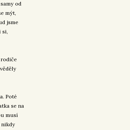
t samy od
se mýt,
ud jsme
 si,
 rodiče
evěděly
a. Poté
atka se na
nou musí
 nikdy