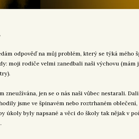
,
edám odpověď na můj problém, který se týká mého 
edy: moji rodiče velmi zanedbali naši výchovu (mám j
ry).
m zneužívána, jen se o nás naši vůbec nestarali. Dal
chodily jsme ve špinavém nebo roztrhaném oblečení
aby úkoly byly napsané a věci do školy tak nějak v po
.