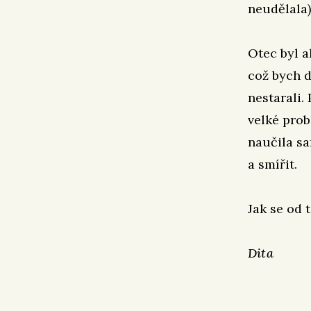
neudělala)
Otec byl a
což bych d
nestarali.
velké prob
naučila sa
a smířit.
Jak se od 
Dita