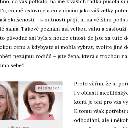
hno, co vás potkalo, na mě z vašich řádků působí sil
To, co mě oslovuje a co vnímám jako váš velký poten
vaší zkušeností – s nutností přijít si na většinu pods
otě sama. Takové poznání má velkou váhu a zaslouží 
to původně asi byla z nouze ctnost, že jste za tuto 
sokou cenu a kdybyste si mohla vybrat, zvolíte jiné dě
 obětí nezájmu rodičů – jste žena, která s trochou n
sama sebe“.
Proto věřím, že si por
PŘEDNÁŠKA
i v oblasti mezilidský
která je teď pro vás v
K tomu však potřebuj
odhodlání, ale i něko