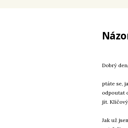
Názo
Dobrý den,
ptáte se, 
odpoutat o
jít. Klíčo
Jak už jse