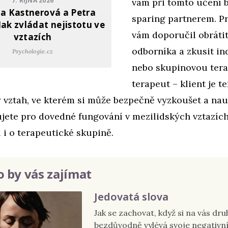
7. ŘÍJNA 2026
vám při tomto učení 
a Kastnerová a Petra
sparing partnerem. P
Jak zvládat nejistotu ve
vám doporučil obrátit
vztazích
odborníka a zkusit in
Psychologie.cz
nebo skupinovou terap
terapeut – klient je t
 vztah, ve kterém si může bezpečně vyzkoušet a nauč
jete pro dovedné fungování v mezilidských vztazíc
í i o terapeutické skupině.
 by vás zajímat
Jedovatá slova
Jak se zachovat, když si na vás dru
bezdůvodně vylévá svoje negativn