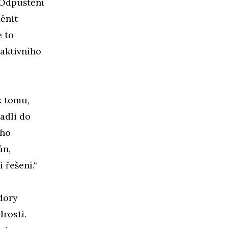
 Odpuštění
měnit
e to
 aktivního
k tomu,
adli do
eho
án,
 řešení.“
dory
rosti.