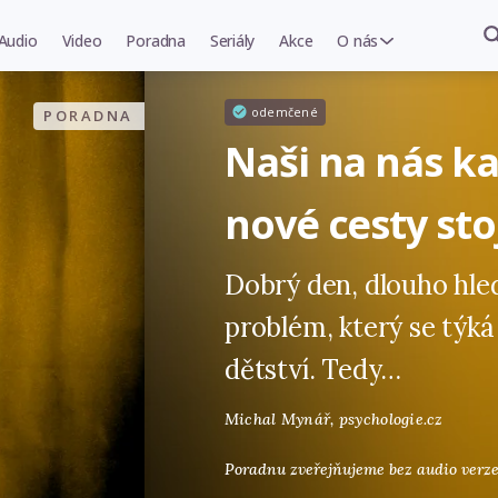
Audio
Video
Poradna
Seriály
Akce
O nás
odemčené
PORADNA
Naši na nás ka
nové cesty sto
Dobrý den, dlouho hl
problém, který se týk
dětství. Tedy…
Michal Mynář,
psychologie.cz
Poradnu zveřejňujeme bez audio verze