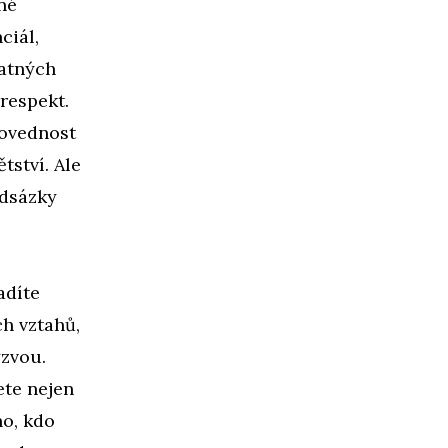
né
ciál,
tatných
respekt.
dovednost
tství. Ale
adsázky
adíte
ch vztahů,
ýzvou.
ete nejen
ho, kdo