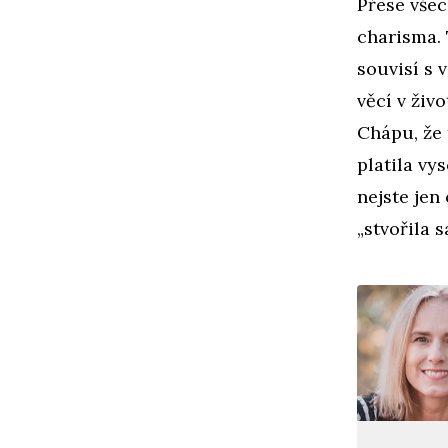
Přese všec
charisma. 
souvisí s 
věcí v živ
Chápu, že 
platila vy
nejste jen
„stvořila 