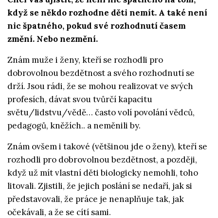
když se někdo rozhodne děti nemít. A také není
nic špatného, pokud své rozhodnutí časem
změní. Nebo nezmění.
Znám muže i ženy, kteří se rozhodli pro
dobrovolnou bezdětnost a svého rozhodnutí se
drží. Jsou rádi, že se mohou realizovat ve svých
profesích, dávat svou tvůrčí kapacitu
světu/lidstvu/vědě… často volí povolání vědců,
pedagogů, kněžích.. a neměnili by.
Znám ovšem i takové (většinou jde o ženy), kteří se
rozhodli pro dobrovolnou bezdětnost, a později,
když už mít vlastní děti biologicky nemohli, toho
litovali. Zjistili, že jejich poslání se nedaří, jak si
představovali, že práce je nenaplňuje tak, jak
očekávali, a že se cítí sami.