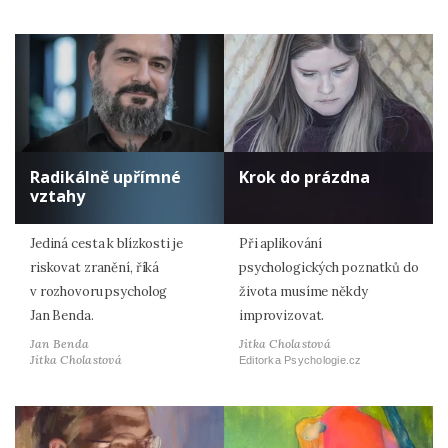
Radikálně upřímné
Krok do prázdna
vztahy
Jediná cesta k blízkosti je
Při aplikování
riskovat zranění, říká
psychologických poznatků do
v rozhovoru psycholog
života musíme někdy
Jan Benda.
improvizovat.
Jan Benda
Jitka Cholastová
Jitka Cholastová
Editorka Psychologie.cz