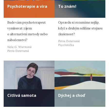
Psychoterapie a víra
To znám!
Bude vám psychoterapeut
Opravdu si rozumíme nejlíp,
vymlouvat zájem
když s druhým sdílíme stejnou
o alternativní metody nebo
zkušenost?
náboženství?
Petra Detersová
Psycholožka
Nela G. Wurmová
Petra Detersová
Citlivá samota
Dýchej a choď