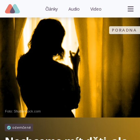
Články
Audio
Video
PORADNA
Foto: Shutterstock.com
odemčené