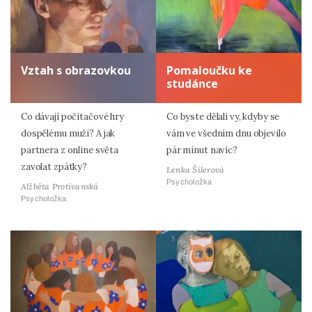
Vztah s obrazovkou
Pomaloučku ke
studánce
Co dávají počítačové hry
Co byste dělali vy, kdyby se
dospělému muži? A jak
vám ve všedním dnu objevilo
partnera z online světa
pár minut navíc?
zavolat zpátky?
Lenka Šilerová
Psycholožka
Alžběta Protivanská
Psycholožka