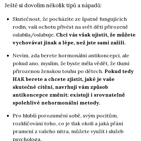
Ještě si dovolím několik tipů a nápadů:
Skutečnost, že pocházíte ze špatně fungujících
rodin, vaši ochotu přivést na svět děti přirozeně
oslabila/oslabuje.
Chci vás však ujistit, že můžete
vychovávat jinak a lépe, než jste sami zažili.
Nevím, zda berete hormonální antikoncepci, ale
pokud ano, myslím, že byste měla vědět, že tlumí
přirozenou ženskou touhu po dětech.
Pokud tedy
HAK berete a chcete zjistit, jaké je vaše
skutečné cítění, navrhuji vám způsob
antikoncepce změnit: existují i srovnatelně
spolehlivé nehormonální metody.
Pro hlubší porozumění sobě, svým pocitům,
rozklíčování toho, co je tlak okolí a jaká přání
pramení z vašeho nitra, můžete využít i služeb
psychologa.