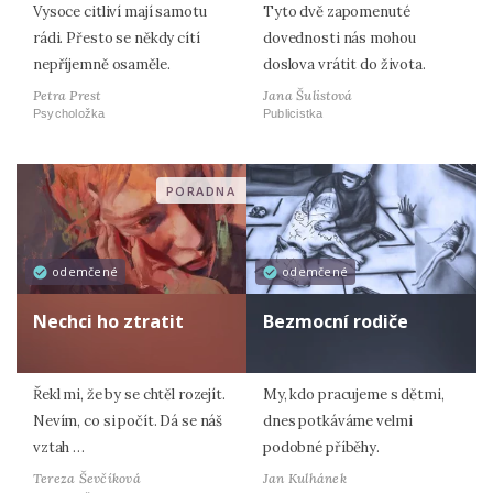
Vysoce citliví mají samotu
Tyto dvě zapomenuté
rádi. Přesto se někdy cítí
dovednosti nás mohou
nepříjemně osaměle.
doslova vrátit do života.
Petra Prest
Jana Šulistová
Psycholožka
Publicistka
PORADNA
odemčené
odemčené
Nechci ho ztratit
Bezmocní rodiče
Řekl mi, že by se chtěl rozejít.
My, kdo pracujeme s dětmi,
Nevím, co si počít. Dá se náš
dnes potkáváme velmi
vztah …
podobné příběhy.
Tereza Ševčíková
Jan Kulhánek