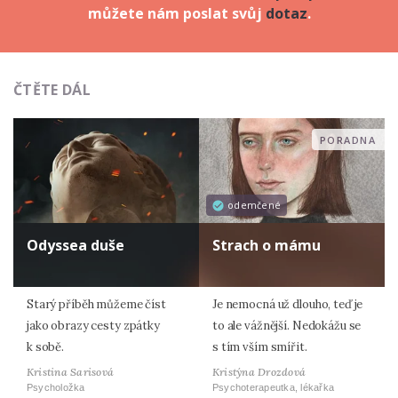
můžete nám poslat svůj
dotaz
.
ČTĚTE DÁL
PORADNA
odemčené
Odyssea duše
Strach o mámu
Starý příběh můžeme číst
Je nemocná už dlouho, teď je
jako obrazy cesty zpátky
to ale vážnější. Nedokážu se
k sobě.
s tím vším smířit.
Kristina Sarisová
Kristýna Drozdová
Psycholožka
Psychoterapeutka, lékařka