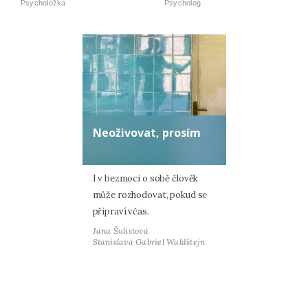
Psycholožka
Psycholog
Neoživovat, prosím
I v bezmoci o sobě člověk
může rozhodovat, pokud se
připraví včas.
Jana Šulistová
Stanislava Gabriel Waldštejn