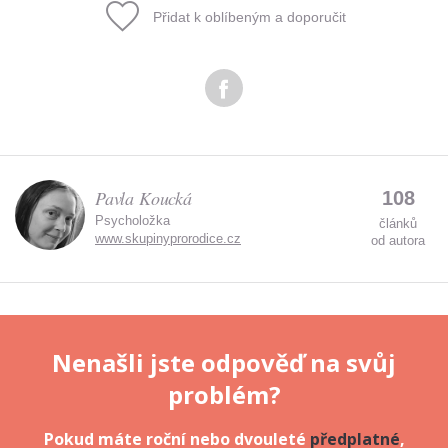
Přidat k oblíbeným a doporučit
Odeslat
Zadáním e-mailu souhlasíte se zpracováním osobních
údajů.
Pavla Koucká
108
Psycholožka
článků
www.skupinyprorodice.cz
od autora
Nenašli jste odpověď na svůj
problém?
Pokud máte roční nebo dvouleté
předplatné
,