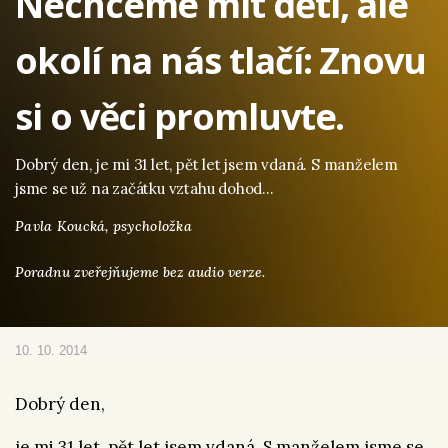
Nechceme mít děti, ale
okolí na nás tlačí: Znovu
si o věci promluvte.
Dobrý den, je mi 31 let, pět let jsem vdaná. S manželem
jsme se už na začátku vztahu dohod…
Pavla Koucká,
psycholožka
Poradnu zveřejňujeme bez audio verze.
10. 10. 2014
Dobrý den,
je mi 31 let, pět let jsem vdaná. S manželem jsme se