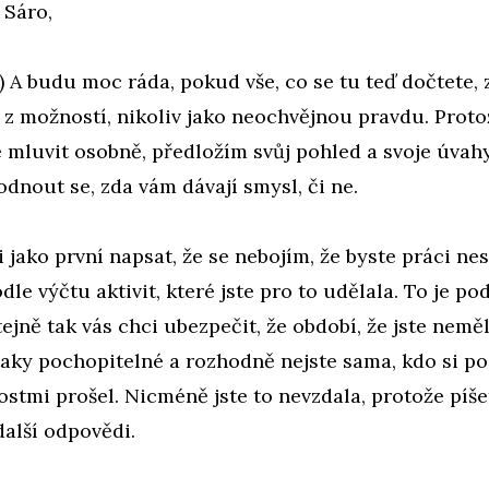
 Sáro,
) A budu moc ráda, pokud vše, co se tu teď dočtete, 
 z možností, nikoliv jako neochvějnou pravdu. Prot
luvit osobně, předložím svůj pohled a svoje úvahy
dnout se, zda vám dávají smysl, či ne.
 jako první napsat, že se nebojím, že byste práci ne
le výčtu aktivit, které jste pro to udělala. To je p
tejně tak vás chci ubezpečit, že období, že jste neměl
 taky pochopitelné a rozhodně nejste sama, kdo si 
stmi prošel. Nicméně jste to nevzdala, protože píš
další odpovědi.