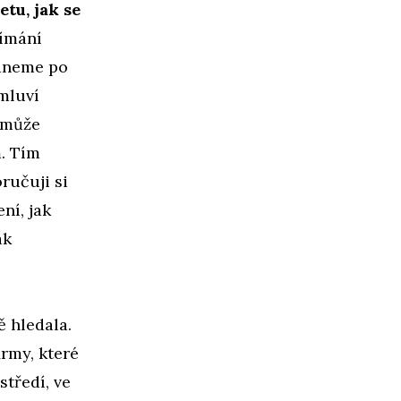
etu, jak se
jímání
edneme po
 mluví
e může
m. Tím
ručuji si
ní, jak
ak
ě hledala.
irmy, které
středí, ve