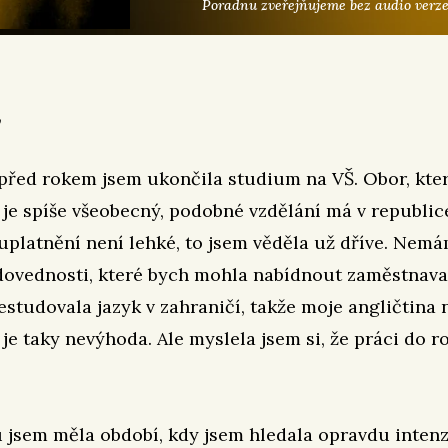
Poradnu zveřejňujeme bez audio verze
,
 před rokem jsem ukončila studium na VŠ. Obor, kte
 je spíše všeobecný, podobné vzdělání má v republi
ž uplatnění není lehké, to jsem věděla už dříve. Nem
dovednosti, které bych mohla nabídnout zaměstnavat
estudovala jazyk v zahraničí, takže moje angličtina
 je taky nevýhoda. Ale myslela jsem si, že práci do r
 jsem měla období, kdy jsem hledala opravdu inten