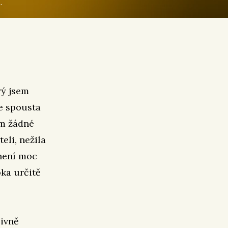
.
rý jsem
ce spousta
ám žádné
eli, nežila
 není moc
oka určitě
zivně