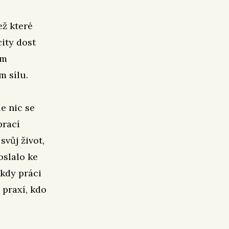
ež které
ity dost
em
m sílu.
e nic se
prací
svůj život,
oslalo ke
ikdy práci
 praxí, kdo