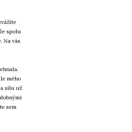
zvážíte
ože spolu
. Na vás
sehnala.
odle mého
a sílu už
podobnými
ete sem