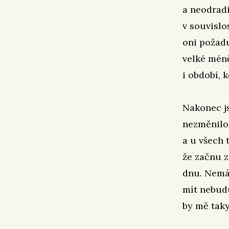
a neodradi
v souvislo
oni požadu
velké mén
i období, 
Nakonec js
nezměnilo
a u všech 
že začnu z
dnu. Nemám
mít nebudu
by mě taky