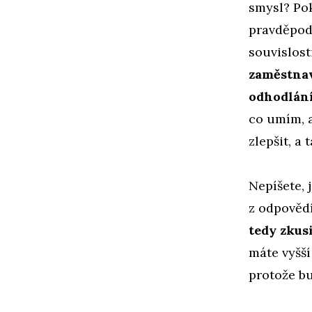
smysl? Pok
pravděpod
souvislost
zaměstnava
odhodlání,
co umím, a
zlepšit, a
Nepíšete, 
z odpovědí
tedy zkus
máte vyšší
protože bu