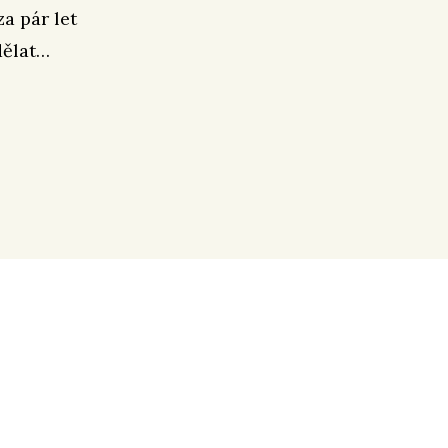
a pár let
dělat…