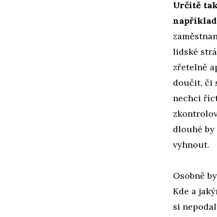
Určitě tak
například
zaměstnanc
lidské strá
zřetelně a
doučit, či
nechci říc
zkontrolov
dlouhé by
vyhnout.
Osobně by 
Kde a jaký
si nepodal