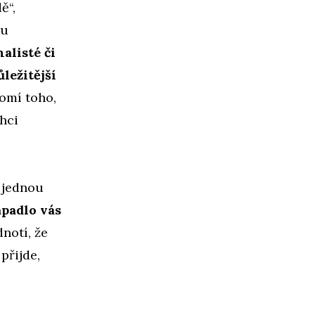
ě“,
ru
alisté či
ležitější
mí toho,
hci
 jednou
padlo vás
notí, že
přijde,