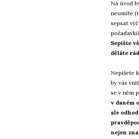
Na úvod by
neumíte (n
sepsat výč
požadavků,
Sepište vš
děláte rád
Nepíšete k
by vás vni
se v něm p
v daném o
ale odhod
pravděpod
nejen znal