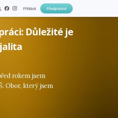
Přihlásit
Předplatné
ráci: Důležité je
jalita
 před rokem jsem
Š. Obor, který jsem