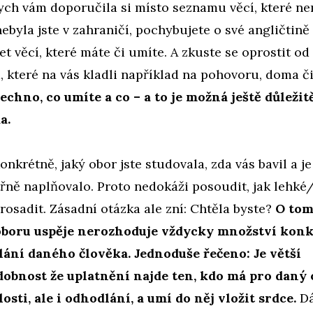
ch vám doporučila si místo seznamu věcí, které ne
ebyla jste v zahraničí, pochybujete o své angličtině 
et věcí, které máte či umíte. A zkuste se oprostit od
 které na vás kladli například na pohovoru, doma či
echno, co umíte a co – a to je možná ještě důležitě
a.
onkrétně, jaký obor jste studovala, zda vás bavil a je 
třně naplňovalo. Proto nedokáži posoudit, jak lehké/
rosadit. Zásadní otázka ale zní: Chtěla byste?
O tom
boru uspěje nerozhoduje vždycky množství konk
lání daného člověka. Jednoduše řečeno: Je větší
obnost že uplatnění najde ten, kdo má pro daný 
osti, ale i odhodlání, a umí do něj vložit srdce.
Dá