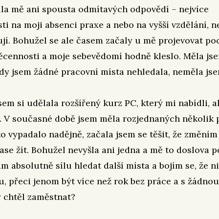
la mě ani spousta odmítavých odpovědí – nejvíce
sti na moji absenci praxe a nebo na vyšší vzdělání, n
jí. Bohužel se ale časem začaly u mě projevovat poc
ěcennosti a moje sebevědomí hodně kleslo. Měla js
kdy jsem žádné pracovní místa nehledala, neměla jse
em si udělala rozšířený kurz PC, který mi nabídli, al
. V současné době jsem měla rozjednaných několik 
to vypadalo nadějně, začala jsem se těšit, že změním 
ase žít. Bohužel nevyšla ani jedna a mě to doslova p
 absolutně sílu hledat další místa a bojím se, že n
, přeci jenom být více než rok bez práce a s žádnou
 chtěl zaměstnat?