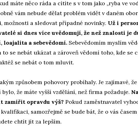
ud máte něco ráda a cítíte s v tom jako „ryba ve vod
obně vám nebude dělat problém vidět v daném obo
i, možnosti a sledovat případné novinky.
Už i person
telé si dnes více uvědomují, že než znalosti je dů
 loajalita a sebevědomí.
Sebevědomím myslím vědo
 to se nebát ukázat a zároveň vědomí toho, kde se c
 taktéž se nebát o tom mluvit.
jakým způsobem pohovory probíhaly. Je zajímavé, že
 bylo, že máte vyšší vzdělání, než firma požaduje.
Na
it zamířit opravdu výš?
Pokud zaměstnavatel vyhod
 kvalifikaci, samozřejmě se bude bát, že o vás časem 
dete chtít jít za lepším.