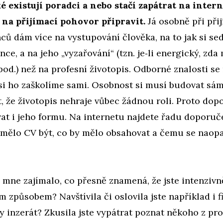
é existují poradci a nebo stačí zapátrat na intern
 na přijímací pohovor připravit.
Já osobně při při
ů dám více na vystupování člověka, na to jak si s
nce, a na jeho „vyzařování“ (tzn. je‑li energický, zda
pod.) než na profesní životopis. Odborné znalosti s
 si ho zaškolíme sami. Osobnost si musí budovat sá
t, že životopis nehraje vůbec žádnou roli. Proto dopo
at i jeho formu. Na internetu najdete řadu doporuče
 mělo CV být, co by mělo obsahovat a čemu se naop
mne zajímalo, co přesně znamená, že jste intenzivn
m způsobem? Navštívila či oslovila jste například i f
y inzerát? Zkusila jste vypátrat poznat někoho z pro