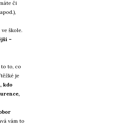
máte či
apod.),
 ve škole.
jší –
to to, co
těžké je
, kdo
urence,
obor
vá vám to