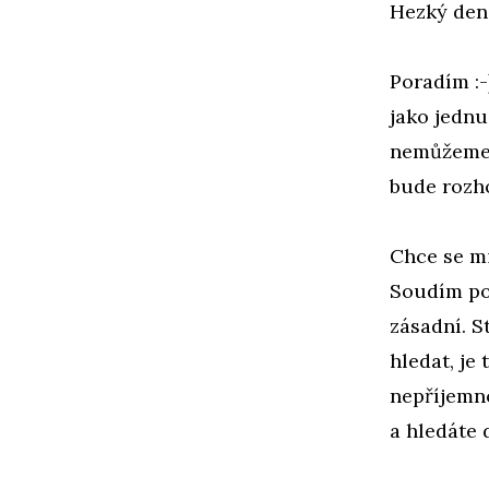
Hezký den
Poradím :-
jako jednu
nemůžeme m
bude rozho
Chce se mi
Soudím pod
zásadní. S
hledat, je
nepříjemno
a hledáte 