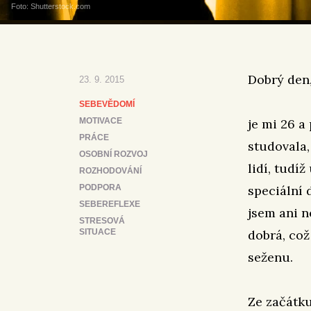
Foto: Shutterstock.com
Dobrý den
23. 9. 2015
SEBEVĚDOMÍ
MOTIVACE
je mi 26 a
PRÁCE
studovala,
OSOBNÍ ROZVOJ
lidí, tudí
ROZHODOVÁNÍ
PODPORA
speciální 
SEBEREFLEXE
jsem ani n
STRESOVÁ
SITUACE
dobrá, což
seženu.
Ze začátku