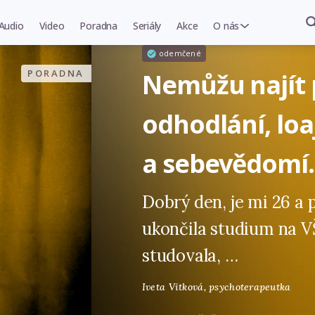
Audio
Video
Poradna
Seriály
Akce
O nás
odemčené
PORADNA
Nemůžu najít p
odhodlání, loa
a sebevědomí.
Dobrý den, je mi 26 a
ukončila studium na V
studovala, …
Iveta Vitková,
psychoterapeutka