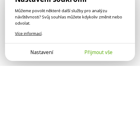
Můžeme povolit některé další služby pro analýzu
návštěvnosti? Svůj souhlas můžete kdykoliv změnit nebo
odvolat.
Více informací
.
Nastavení
Přijmout vše
Psychologové a psychoterapeuti na webu Psychologie.cz
sdílí své zkušenosti s lidmi, kterým se nemohou věnovat
osobně. Připojte se k nám, podporujeme se navzájem.
Díky.