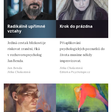
Radikálně upřímné
Krok do prázdna
vztahy
Jediná cesta k blízkosti je
Při aplikování
riskovat zranění, říká
psychologických poznatků do
v rozhovoru psycholog
života musíme někdy
Jan Benda.
improvizovat.
Jan Benda
Jitka Cholastová
Jitka Cholastová
Editorka Psychologie.cz