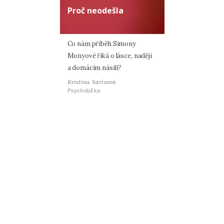
Proč neodešla
Co nám příběh Simony
Monyové říká o lásce, naději
a domácím násilí?
Kristina Sarisová
Psycholožka