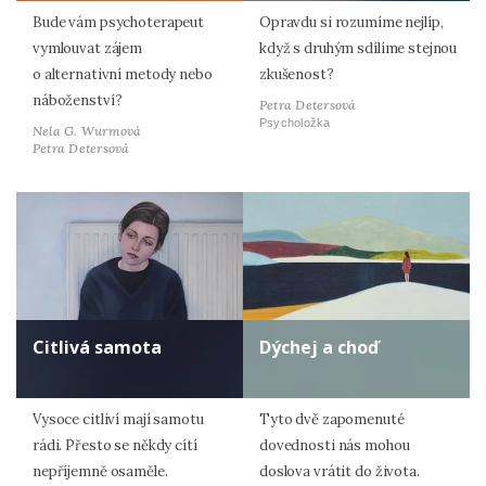
Bude vám psychoterapeut
Opravdu si rozumíme nejlíp,
vymlouvat zájem
když s druhým sdílíme stejnou
o alternativní metody nebo
zkušenost?
náboženství?
Petra Detersová
Psycholožka
Nela G. Wurmová
Petra Detersová
Citlivá samota
Dýchej a choď
Vysoce citliví mají samotu
Tyto dvě zapomenuté
rádi. Přesto se někdy cítí
dovednosti nás mohou
nepříjemně osaměle.
doslova vrátit do života.