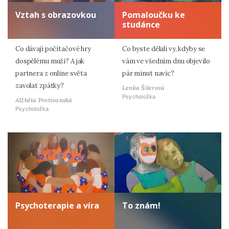
Vztah s obrazovkou
Pomaloučku ke
studánce
Co dávají počítačové hry
Co byste dělali vy, kdyby se
dospělému muži? A jak
vám ve všedním dnu objevilo
partnera z online světa
pár minut navíc?
zavolat zpátky?
Lenka Šilerová
Psycholožka
Alžběta Protivanská
Psycholožka
Psychoterapie a víra
To znám!