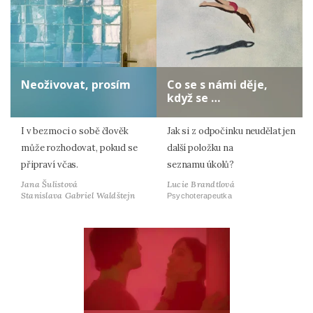
Neoživovat, prosím
Co se s námi děje,
když se …
I v bezmoci o sobě člověk
Jak si z odpočinku neudělat jen
může rozhodovat, pokud se
další položku na
připraví včas.
seznamu úkolů?
Jana Šulistová
Lucie Brandtlová
Stanislava Gabriel Waldštejn
Psychoterapeutka