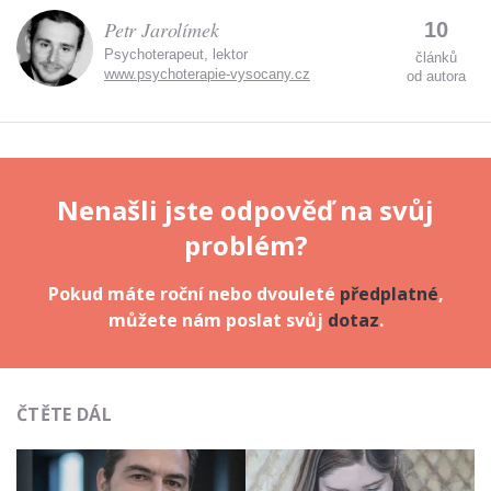
Petr Jarolímek
10
Psychoterapeut, lektor
článků
www.psychoterapie-vysocany.cz
od autora
Nenašli jste odpověď na svůj
problém?
Pokud máte roční nebo dvouleté
předplatné
,
můžete nám poslat svůj
dotaz
.
ČTĚTE DÁL