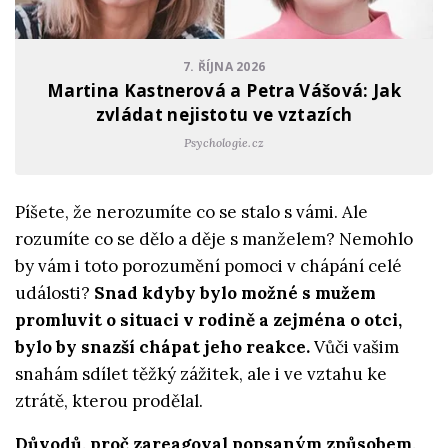
7. ŘÍJNA 2026
Martina Kastnerová a Petra Vášová: Jak
zvládat nejistotu ve vztazích
Psychologie.cz
Píšete, že nerozumíte co se stalo s vámi. Ale
rozumíte co se dělo a děje s manželem? Nemohlo
by vám i toto porozumění pomoci v chápání celé
události?
Snad kdyby bylo možné s mužem
promluvit o situaci v rodině a zejména o otci,
bylo by snazší chápat jeho reakce.
Vůči vašim
snahám sdílet těžký zážitek, ale i ve vztahu ke
ztrátě, kterou prodělal.
Důvodů, proč zareagoval popsaným způsobem,