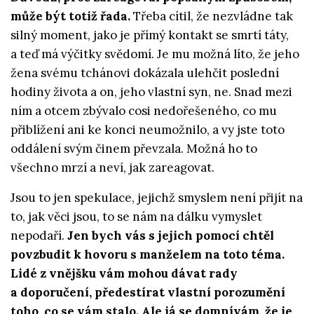
může být totiž řada.
Třeba cítil, že nezvládne tak
silný moment, jako je přímý kontakt se smrtí táty,
a teď má výčitky svědomí. Je mu možná líto, že jeho
žena svému tchánovi dokázala ulehčit poslední
hodiny života a on, jeho vlastní syn, ne. Snad mezi
ním a otcem zbývalo cosi nedořešeného, co mu
přiblížení ani ke konci neumožnilo, a vy jste toto
oddálení svým činem převzala. Možná ho to
všechno mrzí a neví, jak zareagovat.
Jsou to jen spekulace, jejichž smyslem není přijít na
to, jak věci jsou, to se nám na dálku vymyslet
nepodaří.
Jen bych vás s jejich pomocí chtěl
povzbudit k hovoru s manželem na toto téma.
Lidé z vnějšku vám mohou dávat rady
a doporučení, předestírat vlastní porozumění
toho, co se vám stalo. Ale já se domnívám, že je