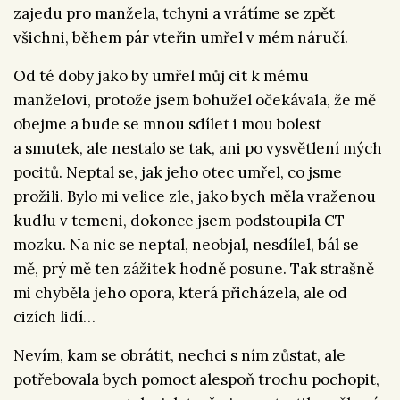
zajedu pro manžela, tchyni a vrátíme se zpět
všichni, během pár vteřin umřel v mém náručí.
Od té doby jako by umřel můj cit k mému
manželovi, protože jsem bohužel očekávala, že mě
obejme a bude se mnou sdílet i mou bolest
a smutek, ale nestalo se tak, ani po vysvětlení mých
pocitů. Neptal se, jak jeho otec umřel, co jsme
prožili. Bylo mi velice zle, jako bych měla vraženou
kudlu v temeni, dokonce jsem podstoupila CT
mozku. Na nic se neptal, neobjal, nesdílel, bál se
mě, prý mě ten zážitek hodně posune. Tak strašně
mi chyběla jeho opora, která přicházela, ale od
cizích lidí…
Nevím, kam se obrátit, nechci s ním zůstat, ale
potřebovala bych pomoct alespoň trochu pochopit,