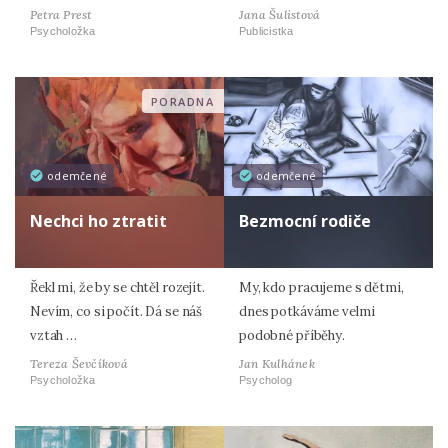
Petra Prest
Jana Šulistová
Psycholožka
Publicistka
PORADNA
odemčené
odemčené
Nechci ho ztratit
Bezmocní rodiče
Řekl mi, že by se chtěl rozejít.
My, kdo pracujeme s dětmi,
Nevím, co si počít. Dá se náš
dnes potkáváme velmi
vztah …
podobné příběhy.
Tereza Ševčíková
Jan Kulhánek
Psycholožka
Psycholog