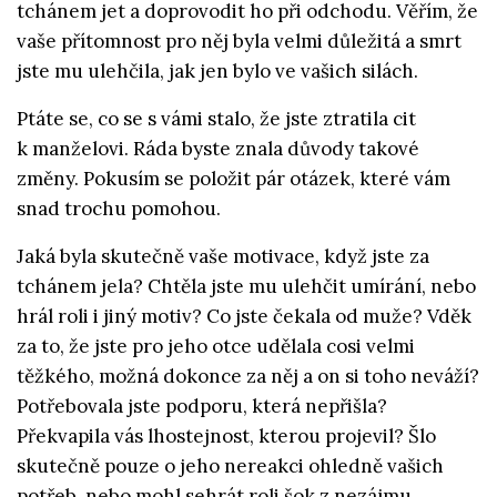
tchánem jet a doprovodit ho při odchodu. Věřím, že
vaše přítomnost pro něj byla velmi důležitá a smrt
jste mu ulehčila, jak jen bylo ve vašich silách.
Ptáte se, co se s vámi stalo, že jste ztratila cit
k manželovi. Ráda byste znala důvody takové
změny. Pokusím se položit pár otázek, které vám
snad trochu pomohou.
Jaká byla skutečně vaše motivace, když jste za
tchánem jela? Chtěla jste mu ulehčit umírání, nebo
hrál roli i jiný motiv? Co jste čekala od muže? Vděk
za to, že jste pro jeho otce udělala cosi velmi
těžkého, možná dokonce za něj a on si toho neváží?
Potřebovala jste podporu, která nepřišla?
Překvapila vás lhostejnost, kterou projevil? Šlo
skutečně pouze o jeho nereakci ohledně vašich
potřeb, nebo mohl sehrát roli šok z nezájmu