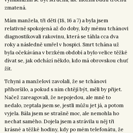
zmatená.
Mám manžela, tři děti (18, 16 a 7) a byla jsem
relativně spokojená až do doby, kdy mému tchánovi
diagnostikovali rakovinu, která se táhla cca dva
roky a následně umřel v hospici. Smrt tchána už
byla očekávána v brzkém období a bylo velice těžké
dívat se, jak odchází někdo, kdo má obrovskou chuť
žít.
Tchyni a manželovi zavolali, že se tchánovi
přihoršilo, a pokud s ním chtějí být, měli by přijet.
Načež zareagovali, že nepojedou, ale mně to
nedalo, zeptala jsem se, jestli můžu jet já, a potom
vyjela. Bála jsem se strašně moc, ale nemohla ho
nechat samého. Dojela jsem a strávila u něj tři
krásné a těžké hodiny, kdy po mém telefonátu, že