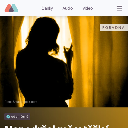
Články
Audio
Video
PORADNA
Foto: Shutterstock.com
odemčené