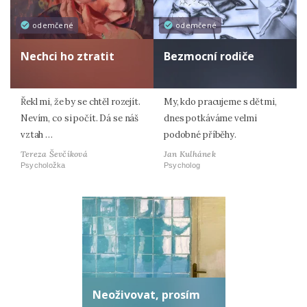
odemčené
odemčené
Nechci ho ztratit
Bezmocní rodiče
Řekl mi, že by se chtěl rozejít.
My, kdo pracujeme s dětmi,
Nevím, co si počít. Dá se náš
dnes potkáváme velmi
vztah …
podobné příběhy.
Tereza Ševčíková
Jan Kulhánek
Psycholožka
Psycholog
Neoživovat, prosím