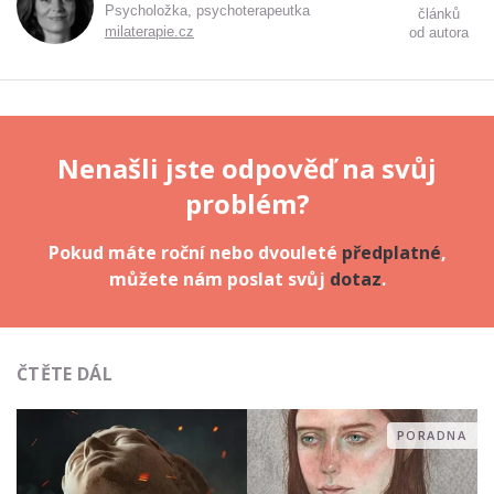
Psycholožka, psychoterapeutka
článků
milaterapie.cz
od autora
Nenašli jste odpověď na svůj
problém?
Pokud máte roční nebo dvouleté
předplatné
,
můžete nám poslat svůj
dotaz
.
ČTĚTE DÁL
PORADNA