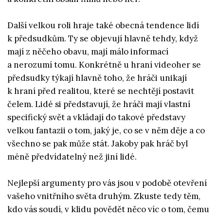
Další velkou roli hraje také obecná tendence lidí
k předsudkům. Ty se objevují hlavně tehdy, když
mají z něčeho obavu, mají málo informací
a nerozumí tomu. Konkrétně u hraní videoher se
předsudky týkají hlavně toho, že hráči unikají
k hraní před realitou, které se nechtějí postavit
čelem. Lidé si představují, že hráči mají vlastní
specifický svět a vkládají do takové představy
velkou fantazii o tom, jaký je, co se v něm děje a co
všechno se pak může stát. Jakoby pak hráč byl
méně předvídatelný než jiní lidé.
Nejlepší argumenty pro vás jsou v podobě otevření
vašeho vnitřního světa druhým. Zkuste tedy těm,
kdo vás soudí, v klidu povědět něco víc o tom, čemu