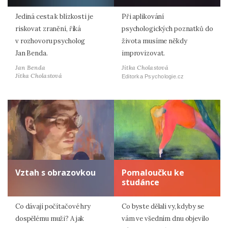
Jediná cesta k blízkosti je
Při aplikování
riskovat zranění, říká
psychologických poznatků do
v rozhovoru psycholog
života musíme někdy
Jan Benda.
improvizovat.
Jan Benda
Jitka Cholastová
Jitka Cholastová
Editorka Psychologie.cz
Vztah s obrazovkou
Pomaloučku ke
studánce
Co dávají počítačové hry
Co byste dělali vy, kdyby se
dospělému muži? A jak
vám ve všedním dnu objevilo