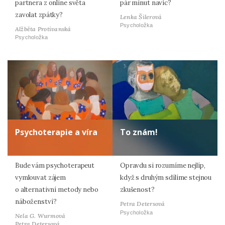
partnera z online světa
pár minut navíc?
zavolat zpátky?
Lenka Šilerová
Psycholožka
Alžběta Protivanská
Psycholožka
Psychoterapie a víra
To znám!
Bude vám psychoterapeut
Opravdu si rozumíme nejlíp,
vymlouvat zájem
když s druhým sdílíme stejnou
o alternativní metody nebo
zkušenost?
náboženství?
Petra Detersová
Psycholožka
Nela G. Wurmová
Petra Detersová