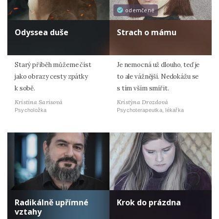
odemčené
Odyssea duše
Strach o mámu
Starý příběh můžeme číst
Je nemocná už dlouho, teď je
jako obrazy cesty zpátky
to ale vážnější. Nedokážu se
k sobě.
s tím vším smířit.
Kristina Sarisová
Kristýna Drozdová
Psycholožka
Psychoterapeutka, lékařka
Radikálně upřímné
Krok do prázdna
vztahy