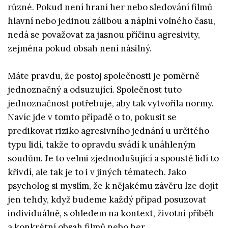
různé. Pokud není hraní her nebo sledování filmů
hlavní nebo jedinou zálibou a náplní volného času,
nedá se považovat za jasnou příčinu agresivity,
zejména pokud obsah není násilný.
Máte pravdu, že postoj společnosti je poměrně
jednoznačný a odsuzující. Společnost tuto
jednoznačnost potřebuje, aby tak vytvořila normy.
Navíc jde v tomto případě o to, pokusit se
predikovat riziko agresivního jednání u určitého
typu lidí, takže to opravdu svádí k unáhleným
soudům. Je to velmi zjednodušující a spoustě lidí to
křivdí, ale tak je to i v jiných tématech. Jako
psycholog si myslím, že k nějakému závěru lze dojít
jen tehdy, když budeme každý případ posuzovat
individuálně, s ohledem na kontext, životní příběh
a konkrétní obsah filmů nebo her.