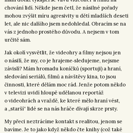
chování lidí. Někde jsem četl, že násilné pořady
mohou zvýšit míru agresivity u dětí mladších deseti
let, ale nic dalšího jsem nedohledal. Obracím se na
vás z jednoho prostého důvodu. A nejsem v tom
určitě sám.
Jak okolí vysvětlit, že videohry a filmy nejsou jen
o násilí, že my, co je hrajeme‑sledujeme, nejsme
závislí? Mám hromadu koníčků (sportuji) a hraní,
sledování seriálů, filmů a návštěvy kina, to jsou
činnosti, které dělám moc rád. Jenže potom někdo
v televizi uvidí hloupě udělanou reportáž
o videohrách a vraždě, ke které mělo hraní vést,
a „starší“ lidé se na nás hráče dívají skrze prsty.
My přeci neztrácíme kontakt s realitou, jenom se
bavíme. Je to jako když někdo čte knihy (což také