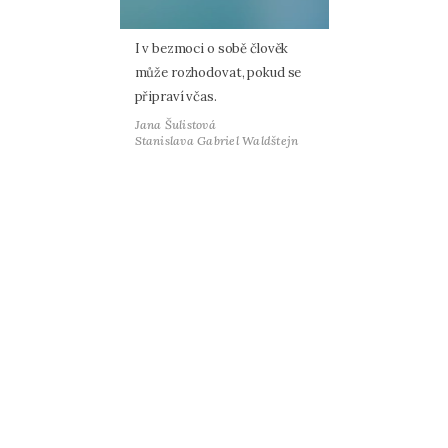
I v bezmoci o sobě člověk
může rozhodovat, pokud se
připraví včas.
Jana Šulistová
Stanislava Gabriel Waldštejn