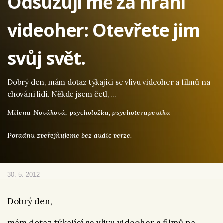
Odsuzují mě za hraní
videoher: Otevřete jim
svůj svět.
Dobrý den, mám dotaz týkající se vlivu videoher a filmů na
chování lidí. Někde jsem četl, …
Milena Nováková,
psycholožka, psychoterapeutka
Poradnu zveřejňujeme bez audio verze.
30. 5. 2012
Dobrý den,
mám dotaz týkající se vlivu videoher a filmů na