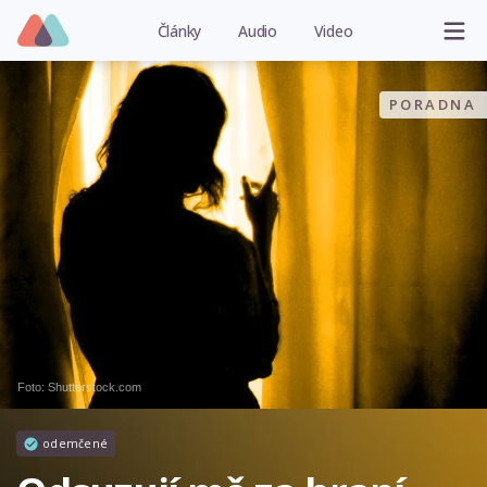
Články
Audio
Video
PORADNA
Foto: Shutterstock.com
odemčené