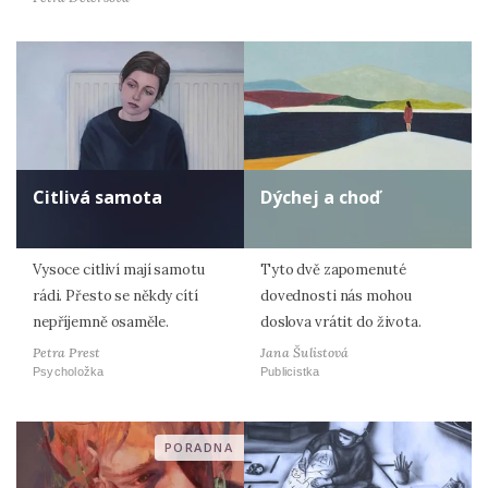
Citlivá samota
Dýchej a choď
Vysoce citliví mají samotu
Tyto dvě zapomenuté
rádi. Přesto se někdy cítí
dovednosti nás mohou
nepříjemně osaměle.
doslova vrátit do života.
Petra Prest
Jana Šulistová
Psycholožka
Publicistka
PORADNA