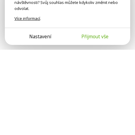
návštěvnosti? Svůj souhlas můžete kdykoliv změnit nebo
odvolat.
Více informací
.
Nastavení
Přijmout vše
Psychologové a psychoterapeuti na webu Psychologie.cz
sdílí své zkušenosti s lidmi, kterým se nemohou věnovat
osobně. Připojte se k nám, podporujeme se navzájem.
Díky.
Předplatné