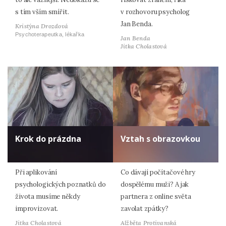
s tím vším smířit.
v rozhovoru psycholog
Jan Benda.
Kristýna Drozdová
Psychoterapeutka, lékařka
Jan Benda
Jitka Cholastová
Krok do prázdna
Vztah s obrazovkou
Při aplikování
Co dávají počítačové hry
psychologických poznatků do
dospělému muži? A jak
života musíme někdy
partnera z online světa
improvizovat.
zavolat zpátky?
Jitka Cholastová
Alžběta Protivanská