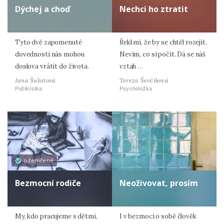
Dýchej a choď
Nechci ho ztratit
Tyto dvě zapomenuté
Řekl mi, že by se chtěl rozejít.
dovednosti nás mohou
Nevím, co si počít. Dá se náš
doslova vrátit do života.
vztah …
Jana Šulistová
Tereza Ševčíková
Publicistka
Psycholožka
odemčené
Bezmocní rodiče
Neoživovat, prosím
My, kdo pracujeme s dětmi,
I v bezmoci o sobě člověk