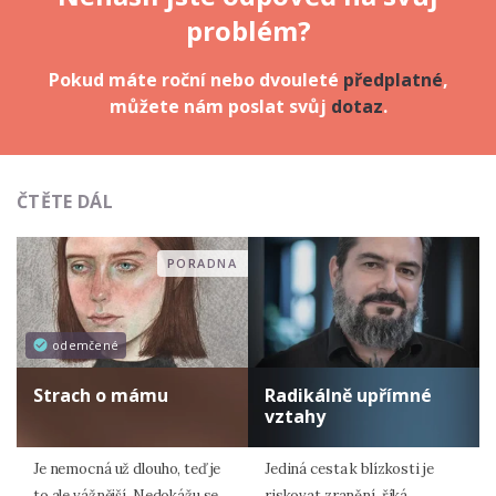
problém?
Pokud máte roční nebo dvouleté
předplatné
,
můžete nám poslat svůj
dotaz
.
ČTĚTE DÁL
PORADNA
odemčené
Strach o mámu
Radikálně upřímné
vztahy
Je nemocná už dlouho, teď je
Jediná cesta k blízkosti je
to ale vážnější. Nedokážu se
riskovat zranění, říká