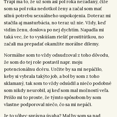
Trápi ma to, že už som asi pol roka nezadaný, čiže
som sa pol roka nedotkol ženy a začal som mať
silnú potrebu sexuálneho uspokojenia. Doteraz mi
stačila aj masturbácia, no teraz už nie. Vždy, keď
vidím ženu, doslova po nej dychtím. Napadla mi
taká vec, že to vyskúšam riešiť prostitútkou, no
začali ma prepadať okamžite morálne dilemy.
Normálne som to vždy odsudzoval z toho dôvodu,
že som do tej role postavil napr. moju
potencionálnu dcéru. Určite by sa mi nepáčilo,
keby si vybrala takýto job, a bol by som z toho
sklamaný, tak som to vždy odsúdil a niečo podobné
som nikdy neurobil, aj keď som mal možností veľa.
Prišlo mi to proste, že týmto spôsobom by som
vlastne podporoval niečo, čo sa mi nepáči.
Je to vôbec správna úvaha? Mal by som sa nad