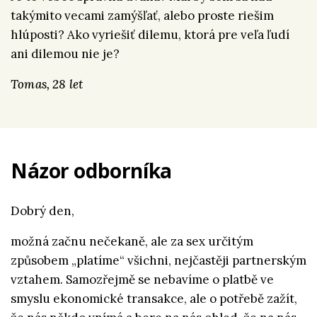
takýmito vecami zamýšľať, alebo proste riešim
hlúposti? Ako vyriešiť dilemu, ktorá pre veľa ľudí
ani dilemou nie je?
Tomas, 28 let
Názor odborníka
Dobrý den,
možná začnu nečekaně, ale za sex určitým
způsobem „platíme“ všichni, nejčastěji partnerským
vztahem. Samozřejmě se nebavíme o platbě ve
smyslu ekonomické transakce, ale o potřebě zažít,