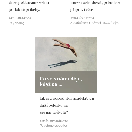
dnes potkáváme velmi
může rozhodovat, pokud se
podobné příběhy.
připraví včas.
Jan Kulhánek
Jana Šulistová
Stanislava Gabriel Waldštejn
Psycholog
Co se s námi děje,
když se …
Jak si z odpočinku neudělat jen
další položku na
seznamu úkolů?
Lucie Brandtlová
Psychoterapeutka