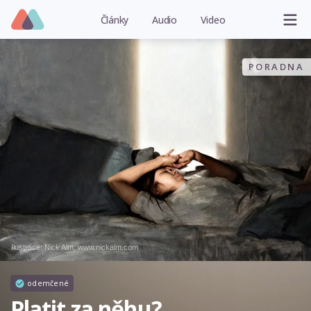
Články
Audio
Video
PORADNA
Ilustrace:
Nick Alm, www.nickalm.com
odemčené
Platit za něhu?