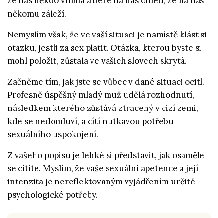
že nás někdo vnímá a bere na nás ohled, že na nás
někomu záleží.
Nemyslím však, že ve vaší situaci je namístě klást si
otázku, jestli za sex platit. Otázka, kterou byste si
mohl položit, zůstala ve vašich slovech skrytá.
Začněme tím, jak jste se vůbec v dané situaci ocitl.
Profesně úspěšný mladý muž udělá rozhodnutí,
následkem kterého zůstává ztracený v cizí zemi,
kde se nedomluví, a cítí nutkavou potřebu
sexuálního uspokojení.
Z vašeho popisu je lehké si představit, jak osaměle
se cítíte. Myslím, že vaše sexuální apetence a její
intenzita je nereflektovaným vyjádřením určité
psychologické potřeby.