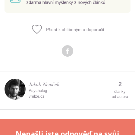
zdarma hlavní myšlenky z nových článků
Přidat k oblíbeným a doporučit
Odeslat
Zadáním e-mailu souhlasíte se zpracováním osobních
údajů.
Jakub Nemček
2
Psycholog
články
vmlze.cz
od autora
Nenašli jste odpověď na svůj