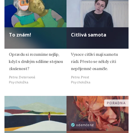
To znám!
Citlivá samota
Opravdu si rozumíme nejlíp,
Vysoce citliví mají samotu
když s druhým sdílíme stejnou
rádi. Přesto se někdy cítí
zkušenost?
nepříjemně osaměle.
Petra Detersová
Petra Prest
Psycholožka
Psycholožka
PORADNA
odemčené