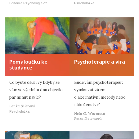
Editorka Psychologie.cz
Psycholožka
Pomaloučku ke
Psychoterapie a víra
studánce
Co byste dělali vy, kdyby se
Bude vám psychoterapeut
vám ve všedním dnu objevilo
vymlouvat zájem
pár minut navíc?
o alternativní metody nebo
náboženství?
Lenka Šilerová
Psycholožka
Nela G. Wurmová
Petra Detersová