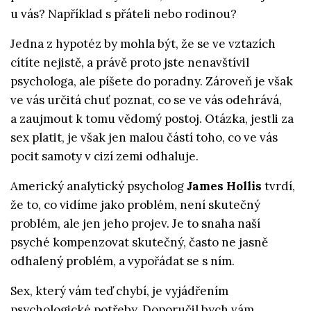
u vás? Například s přáteli nebo rodinou?
Jedna z hypotéz by mohla být, že se ve vztazích
cítíte nejistě, a právě proto jste nenavštívil
psychologa, ale píšete do poradny. Zároveň je však
ve vás určitá chuť poznat, co se ve vás odehrává,
a zaujmout k tomu vědomý postoj. Otázka, jestli za
sex platit, je však jen malou částí toho, co ve vás
pocit samoty v cizí zemi odhaluje.
Americký analytický psycholog
James Hollis
tvrdí,
že to, co vidíme jako problém, není skutečný
problém, ale jen jeho projev. Je to snaha naší
psyché kompenzovat skutečný, často ne jasně
odhalený problém, a vypořádat se s ním.
Sex, který vám teď chybí, je vyjádřením
psychologické potřeby. Doporučil bych vám