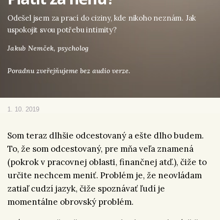
Odešel jsem za prací do ciziny, kde nikoho neznám. Jak
uspokojit svou potřebu intimity?
Jakub Nemček,
psycholog
Poradnu zveřejňujeme bez audio verze.
1. 10. 2019
Som teraz dlhšie odcestovaný a ešte dlho budem.
To, že som odcestovaný, pre mňa veľa znamená
(pokrok v pracovnej oblasti, finančnej atď.), čiže to
určite nechcem meniť. Problém je, že neovládam
zatiaľ cudzí jazyk, čiže spoznávať ľudí je
momentálne obrovský problém.