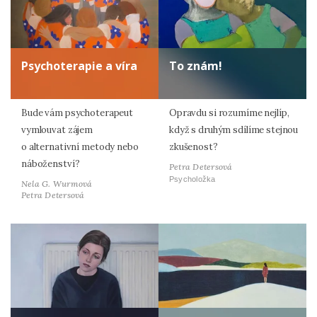
Psychoterapie a víra
To znám!
Bude vám psychoterapeut
Opravdu si rozumíme nejlíp,
vymlouvat zájem
když s druhým sdílíme stejnou
o alternativní metody nebo
zkušenost?
náboženství?
Petra Detersová
Psycholožka
Nela G. Wurmová
Petra Detersová