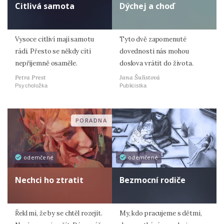
Citlivá samota
Dýchej a choď
Vysoce citliví mají samotu
Tyto dvě zapomenuté
rádi. Přesto se někdy cítí
dovednosti nás mohou
nepříjemně osaměle.
doslova vrátit do života.
Petra Prest
Jana Šulistová
Psycholožka
Publicistka
PORADNA
odemčené
odemčené
Nechci ho ztratit
Bezmocní rodiče
Řekl mi, že by se chtěl rozejít.
My, kdo pracujeme s dětmi,