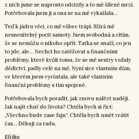
z nich jsme se naprosto odcizily a to mě šíleně mrzí.
Potřebovala jsem ji a ona se na mě vykašlala…
Teď k jádru věci, co mě vůbec trápí. Sžírá mě
nesnesitelný pocit samoty. Jsem svobodná a cítím,
že se nemůžu o nikoho opřít. Taťka se snaží, co jen
to jde, ale… Nechci ho zatěžovat s finančními
problémy, které kvůli tomu, že se mé sestry vzdaly
dědictví, padly celé na mě. Nyní sice vlastním dům,
ve kterém jsem vyrůstala, ale také vlastním
finanční problémy s tím spojené.
Potřebovala bych poradit, jak znovu nalézt naději.
Jak najít chuť do života? Chtěla bych si říct:
„Všechno bude zase fajn“. Chtěla bych umět vrátit
čas… Děkuji za radu.
Eliška