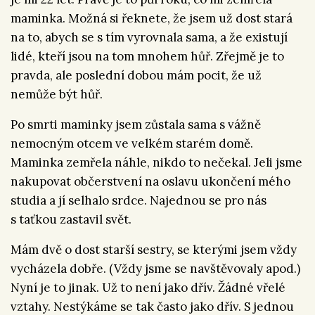
maminka. Možná si řeknete, že jsem už dost stará
na to, abych se s tím vyrovnala sama, a že existují
lidé, kteří jsou na tom mnohem hůř. Zřejmě je to
pravda, ale poslední dobou mám pocit, že už
nemůže být hůř.
Po smrti maminky jsem zůstala sama s vážně
nemocným otcem ve velkém starém domě.
Maminka zemřela náhle, nikdo to nečekal. Jeli jsme
nakupovat občerstvení na oslavu ukončení mého
studia a jí selhalo srdce. Najednou se pro nás
s taťkou zastavil svět.
Mám dvě o dost starší sestry, se kterými jsem vždy
vycházela dobře. (Vždy jsme se navštěvovaly apod.)
Nyní je to jinak. Už to není jako dřív. Žádné vřelé
vztahy. Nestýkáme se tak často jako dřív. S jednou