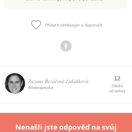
Přidat k oblíbeným a doporučit
Odeslat
Zadáním e-mailu souhlasíte se zpracováním osobních
údajů.
12
Zuzana Řezáčová Lukášková
článků
Arteterapeutka
od autora
Nenašli jste odpověď na svůj