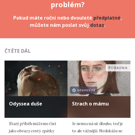
problém?
Pokud máte roční nebo dvouleté
předplatné
,
můžete nám poslat svůj
dotaz
.
ČTĚTE DÁL
PORADNA
odemčené
Odyssea duše
Strach o mámu
Starý příběh můžeme číst
Je nemocná už dlouho, teď je
jako obrazy cesty zpátky
to ale vážnější. Nedokážu se