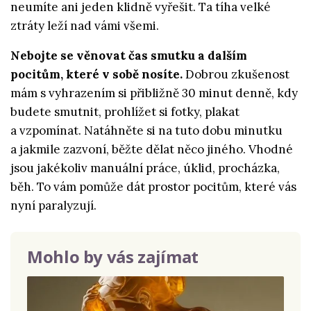
neumíte ani jeden klidně vyřešit. Ta tíha velké
ztráty leží nad vámi všemi.
Nebojte se věnovat čas smutku a dalším
pocitům, které v sobě nosíte.
Dobrou zkušenost
mám s vyhrazením si přibližně 30 minut denně, kdy
budete smutnit, prohlížet si fotky, plakat
a vzpomínat. Natáhněte si na tuto dobu minutku
a jakmile zazvoní, běžte dělat něco jiného. Vhodné
jsou jakékoliv manuální práce, úklid, procházka,
běh. To vám pomůže dát prostor pocitům, které vás
nyní paralyzují.
Mohlo by vás zajímat