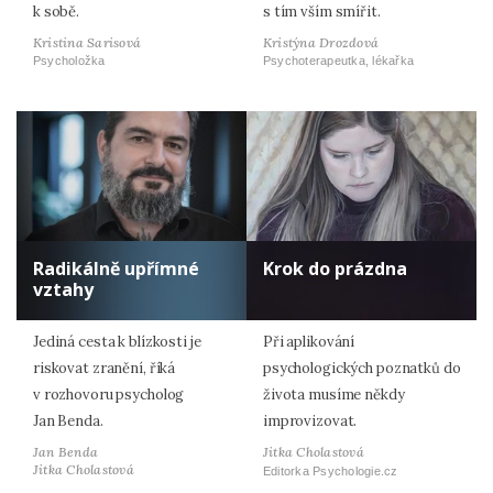
k sobě.
s tím vším smířit.
Kristina Sarisová
Kristýna Drozdová
Psycholožka
Psychoterapeutka, lékařka
Radikálně upřímné
Krok do prázdna
vztahy
Jediná cesta k blízkosti je
Při aplikování
riskovat zranění, říká
psychologických poznatků do
v rozhovoru psycholog
života musíme někdy
Jan Benda.
improvizovat.
Jan Benda
Jitka Cholastová
Jitka Cholastová
Editorka Psychologie.cz