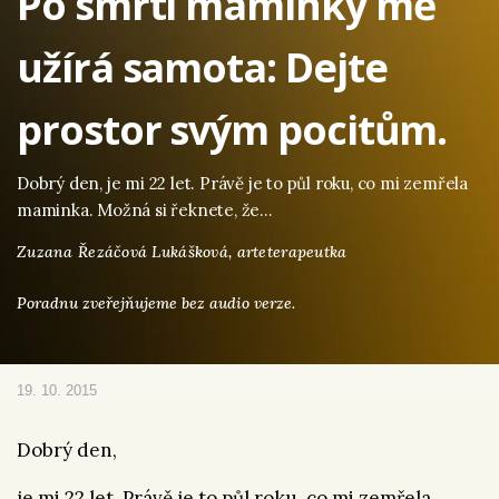
Po smrti maminky mě
užírá samota: Dejte
prostor svým pocitům.
Dobrý den, je mi 22 let. Právě je to půl roku, co mi zemřela
maminka. Možná si řeknete, že…
Zuzana Řezáčová Lukášková,
arteterapeutka
Poradnu zveřejňujeme bez audio verze.
19. 10. 2015
Dobrý den,
je mi 22 let. Právě je to půl roku, co mi zemřela