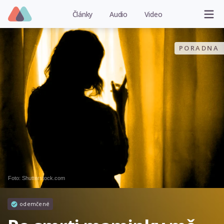
Články
Audio
Video
PORADNA
Foto: Shutterstock.com
odemčené