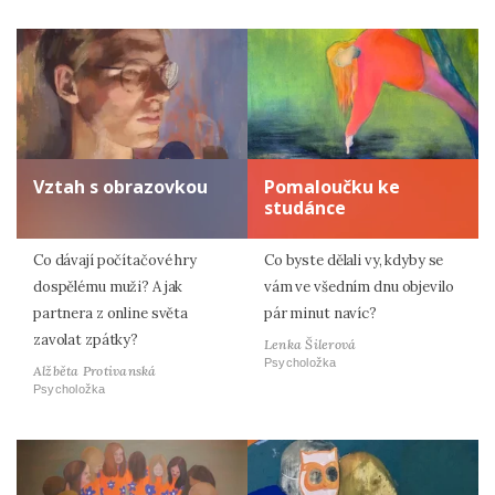
Vztah s obrazovkou
Pomaloučku ke
studánce
Co dávají počítačové hry
Co byste dělali vy, kdyby se
dospělému muži? A jak
vám ve všedním dnu objevilo
partnera z online světa
pár minut navíc?
zavolat zpátky?
Lenka Šilerová
Psycholožka
Alžběta Protivanská
Psycholožka