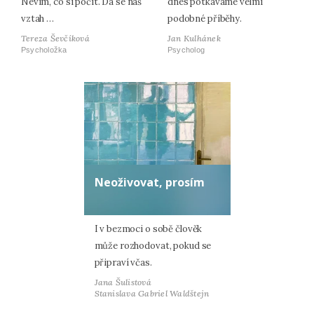
Nevím, co si počít. Dá se náš
dnes potkáváme velmi
vztah …
podobné příběhy.
Tereza Ševčíková
Jan Kulhánek
Psycholožka
Psycholog
Neoživovat, prosím
I v bezmoci o sobě člověk
může rozhodovat, pokud se
připraví včas.
Jana Šulistová
Stanislava Gabriel Waldštejn