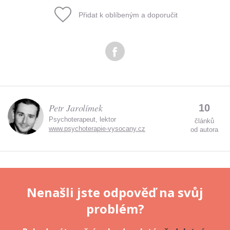
Přidat k oblíbeným a doporučit
Odeslat
Zadáním e-mailu souhlasíte se zpracováním osobních
údajů.
Petr Jarolímek
10
Psychoterapeut, lektor
článků
www.psychoterapie-vysocany.cz
od autora
Nenašli jste odpověď na svůj
problém?