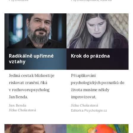
Radikálně upřímné
Krok do prázdna
vztahy
Jediná cesta k blízkosti je
Při aplikování
riskovat zranění, říká
psychologických poznatků do
v rozhovoru psycholog
života musíme někdy
Jan Benda.
improvizovat.
Jan Benda
Jitka Cholastová
Jitka Cholastová
Editorka Psychologie.cz