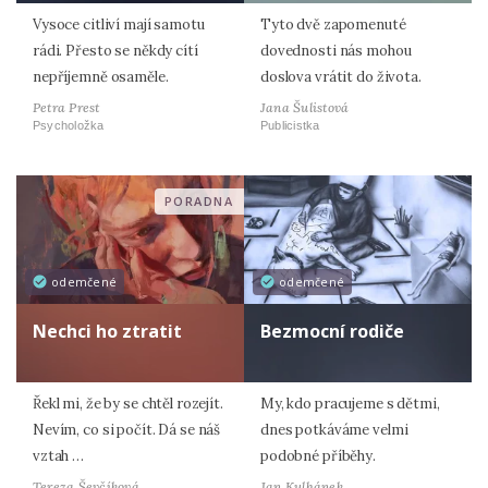
Vysoce citliví mají samotu
Tyto dvě zapomenuté
rádi. Přesto se někdy cítí
dovednosti nás mohou
nepříjemně osaměle.
doslova vrátit do života.
Petra Prest
Jana Šulistová
Psycholožka
Publicistka
PORADNA
odemčené
odemčené
Nechci ho ztratit
Bezmocní rodiče
Řekl mi, že by se chtěl rozejít.
My, kdo pracujeme s dětmi,
Nevím, co si počít. Dá se náš
dnes potkáváme velmi
vztah …
podobné příběhy.
Tereza Ševčíková
Jan Kulhánek