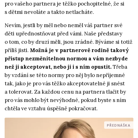
pro vašeho partnera je těžko pochopitelné, že si
s dětmi nevoláte a takto netlacháte.
Nevím, jestli by měl nebo neměl váš partner své
děti upřednostňovat před vámi. Naše představy
o tom, co by druzí měli, jsou zrádné. Býváme si totiž
příliš jisti.
Možná je v partnerově rodině takový
přístup nezměnitelnou normou a vám nezbyde
než ji akceptovat, nebo ji i s ním opustit.
Třeba
by vzdání se této normy pro něj bylo nepříjemné
tak, jako je pro vás těžko akceptovatelné ji snést
a tolerovat. Za každou cenu na partnera tlačit by
pro vás mohlo být nevýhodné, pokud byste s ním
chtěla ve vztahu úspěšně pokračovat.
PŘEDNÁŠKA