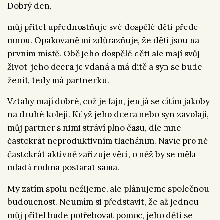
Dobrý den,
můj přítel upřednostňuje své dospělé děti přede
mnou. Opakovaně mi zdůrazňuje, že děti jsou na
prvním místě. Obě jeho dospělé děti ale mají svůj
život, jeho dcera je vdaná a má dítě a syn se bude
ženit, tedy má partnerku.
Vztahy mají dobré, což je fajn, jen já se cítím jakoby
na druhé koleji. Když jeho dcera nebo syn zavolají,
můj partner s nimi stráví plno času, dle mne
častokrát neproduktivním tlacháním. Navíc pro ně
častokrát aktivně zařizuje věci, o něž by se měla
mladá rodina postarat sama.
My zatím spolu nežijeme, ale plánujeme společnou
budoucnost. Neumím si představit, že až jednou
můj přítel bude potřebovat pomoc, jeho děti se