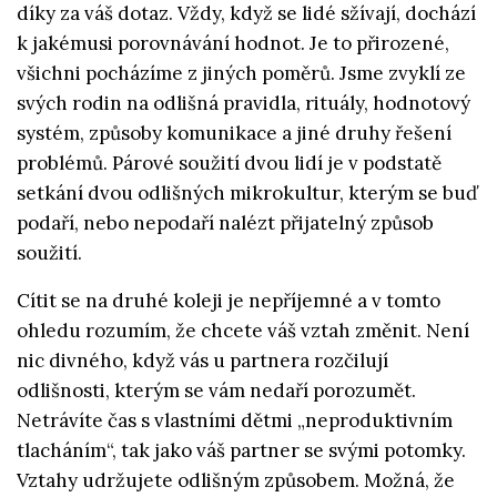
díky za váš dotaz. Vždy, když se lidé sžívají, dochází
k jakémusi porovnávání hodnot. Je to přirozené,
všichni pocházíme z jiných poměrů. Jsme zvyklí ze
svých rodin na odlišná pravidla, rituály, hodnotový
systém, způsoby komunikace a jiné druhy řešení
problémů. Párové soužití dvou lidí je v podstatě
setkání dvou odlišných mikrokultur, kterým se buď
podaří, nebo nepodaří nalézt přijatelný způsob
soužití.
Cítit se na druhé koleji je nepříjemné a v tomto
ohledu rozumím, že chcete váš vztah změnit. Není
nic divného, když vás u partnera rozčilují
odlišnosti, kterým se vám nedaří porozumět.
Netrávíte čas s vlastními dětmi „neproduktivním
tlacháním“, tak jako váš partner se svými potomky.
Vztahy udržujete odlišným způsobem. Možná, že