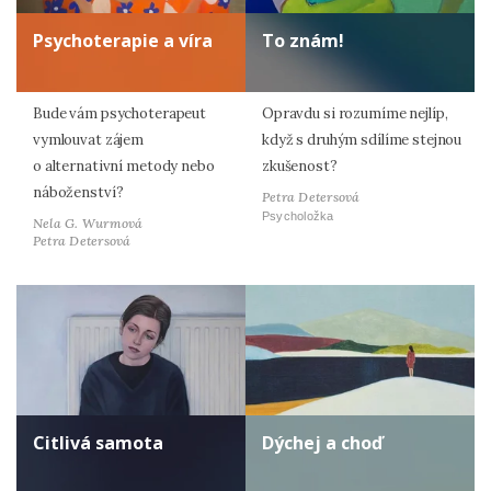
Psychoterapie a víra
To znám!
Bude vám psychoterapeut
Opravdu si rozumíme nejlíp,
vymlouvat zájem
když s druhým sdílíme stejnou
o alternativní metody nebo
zkušenost?
náboženství?
Petra Detersová
Psycholožka
Nela G. Wurmová
Petra Detersová
Citlivá samota
Dýchej a choď