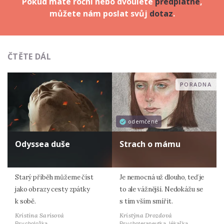
Pokud máte roční nebo dvouleté
předplatné
,
můžete nám poslat svůj
dotaz
.
ČTĚTE DÁL
PORADNA
odemčené
Odyssea duše
Strach o mámu
Starý příběh můžeme číst
Je nemocná už dlouho, teď je
jako obrazy cesty zpátky
to ale vážnější. Nedokážu se
k sobě.
s tím vším smířit.
Kristina Sarisová
Kristýna Drozdová
Psycholožka
Psychoterapeutka, lékařka