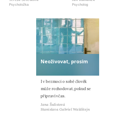
Psycholožka
Psycholog
Neoživovat, prosím
I v bezmoci o sobě člověk
může rozhodovat, pokud se
připraví včas.
Jana Šulistová
Stanislava Gabriel Waldštejn