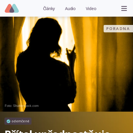
Články
Audio
Video
PORADNA
Foto: Shutterstock.com
odemčené