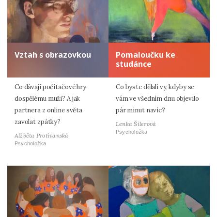
Vztah s obrazovkou
Pomaloučku ke
studánce
Co dávají počítačové hry
Co byste dělali vy, kdyby se
dospělému muži? A jak
vám ve všedním dnu objevilo
partnera z online světa
pár minut navíc?
zavolat zpátky?
Lenka Šilerová
Psycholožka
Alžběta Protivanská
Psycholožka