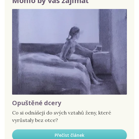
Mohlo by vás zajímat
Opuštěné dcery
Co si odnášejí do svých vztahů ženy, které
vyrůstaly bez otce?
Přečíst článek