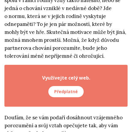
spolu v rámci rodiny vždy takto natěsno, nebo se
jedná o chování vzniklé v nedávné době? Jde
o normu, která se v jejich rodině vyskytuje
odnepaměti? To je jen pár možností, které by
mohly být ve hře. Skutečná motivace může být jiná,
možná mnohem prostší. Možná, že když důvodu
partnerova chování porozumíte, bude jeho
tolerování méně nepříjemné či ohrožující.
Využívejte celý web.
Předplatné
Doufám, že se vám podaří dosáhnout vzájemného
porozumění a svůj vztah opečujete tak, aby vám