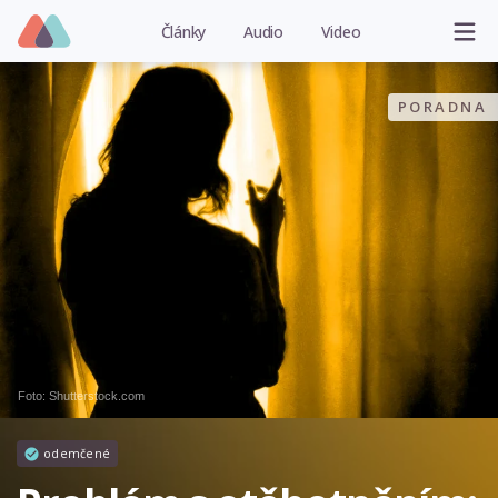
Články
Audio
Video
PORADNA
Foto: Shutterstock.com
odemčené