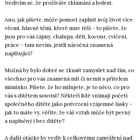
Nedivím se, že prožíváte zklamání a bolest.
Ano, jak píšete, může pomoci zaplnit svůj život více
věcmi, hlavně těmi, které mne těší – to píšete, že
jsou pro vás zájmy, chalupa, děti, kocour, cvičení,
práce – tam nevím, jestli náročná znamená
naplňující?
Možná by bylo dobré se zkusit zamyslet nad tím, co
všechno pro vás znamená mít či nemít s přítelem
miminko. Píšete, že ho milujete, je to něco, co pro
vás s dítětem souvisí? Někteří lidé vnímají početí
společného dítěte jako potvrzení vzájemné lásky –
jak to máte vy, věříte, že váš vztah může být pevný
a naplněný i bez dítěte?
A další otázky by vedly k celkovému zamyšlení nad