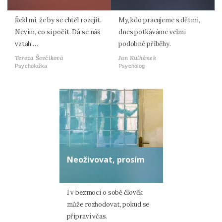
Řekl mi, že by se chtěl rozejít.
My, kdo pracujeme s dětmi,
Nevím, co si počít. Dá se náš
dnes potkáváme velmi
vztah …
podobné příběhy.
Tereza Ševčíková
Jan Kulhánek
Psycholožka
Psycholog
Neoživovat, prosím
I v bezmoci o sobě člověk
může rozhodovat, pokud se
připraví včas.