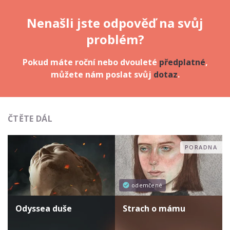
Nenašli jste odpověď na svůj
problém?
Pokud máte roční nebo dvouleté
předplatné
,
můžete nám poslat svůj
dotaz
.
ČTĚTE DÁL
PORADNA
odemčené
Odyssea duše
Strach o mámu