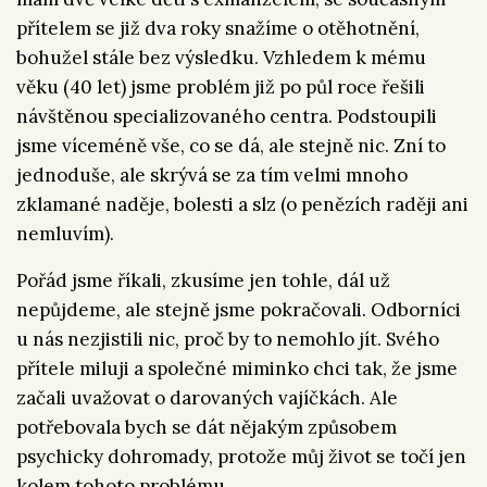
přítelem se již dva roky snažíme o otěhotnění,
bohužel stále bez výsledku. Vzhledem k mému
věku (40 let) jsme problém již po půl roce řešili
návštěnou specializovaného centra. Podstoupili
jsme víceméně vše, co se dá, ale stejně nic. Zní to
jednoduše, ale skrývá se za tím velmi mnoho
zklamané naděje, bolesti a slz (o penězích raději ani
nemluvím).
Pořád jsme říkali, zkusíme jen tohle, dál už
nepůjdeme, ale stejně jsme pokračovali. Odborníci
u nás nezjistili nic, proč by to nemohlo jít. Svého
přítele miluji a společné miminko chci tak, že jsme
začali uvažovat o darovaných vajíčkách. Ale
potřebovala bych se dát nějakým způsobem
psychicky dohromady, protože můj život se točí jen
kolem tohoto problému.