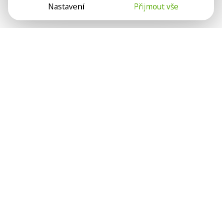
Nastavení
Přijmout vše
Psychologové a psychoterapeuti na webu Psychologie.cz
sdílí své zkušenosti s lidmi, kterým se nemohou věnovat
osobně. Připojte se k nám, podporujeme se navzájem.
Díky.
Předplatné
Darujte předplatné
Přihlásit