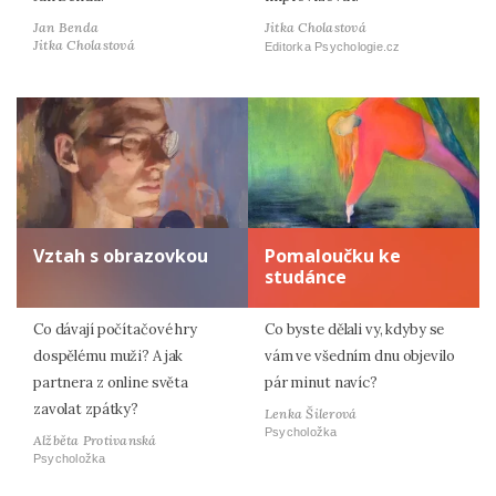
Jan Benda
Jitka Cholastová
Jitka Cholastová
Editorka Psychologie.cz
Vztah s obrazovkou
Pomaloučku ke
studánce
Co dávají počítačové hry
Co byste dělali vy, kdyby se
dospělému muži? A jak
vám ve všedním dnu objevilo
partnera z online světa
pár minut navíc?
zavolat zpátky?
Lenka Šilerová
Psycholožka
Alžběta Protivanská
Psycholožka