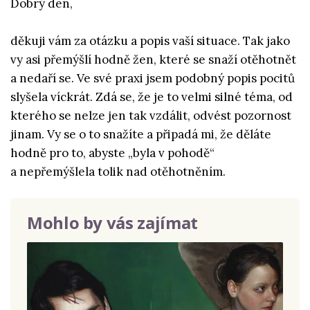
Dobrý den,
děkuji vám za otázku a popis vaší situace. Tak jako
vy asi přemýšlí hodně žen, které se snaží otěhotnět
a nedaří se. Ve své praxi jsem podobný popis pocitů
slyšela víckrát. Zdá se, že je to velmi silné téma, od
kterého se nelze jen tak vzdálit, odvést pozornost
jinam. Vy se o to snažíte a připadá mi, že děláte
hodně pro to, abyste „byla v pohodě“
a nepřemýšlela tolik nad otěhotněním.
Mohlo by vás zajímat