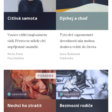
Citlivá samota
Dýchej a choď
Vysoce citliví mají samotu
Tyto dvě zapomenuté
rádi. Přesto se někdy cítí
dovednosti nás mohou
nepříjemně osaměle.
doslova vrátit do života.
Petra Prest
Jana Šulistová
Psycholožka
Publicistka
PORADNA
odemčené
odemčené
Nechci ho ztratit
Bezmocní rodiče