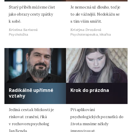
Starý příběh můžeme číst
Je nemocná už dlouho, teď je
jako obrazy cesty zpátky
to ale vážnější. Nedokážu se
k sobě.
s tím vším smířit.
Kristina Sarisová
Kristýna Drozdová
Psycholožka
Psychoterapeutka, lékařka
Radikálně upřímné
Krok do prázdna
vztahy
Jediná cesta k blízkosti je
Při aplikování
riskovat zranění, říká
psychologických poznatků do
v rozhovoru psycholog
života musíme někdy
Jan Benda.
improvizovat.