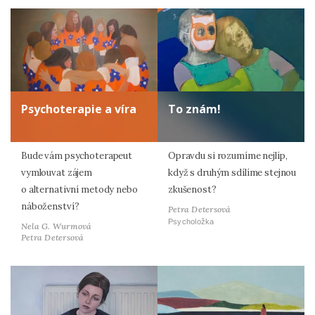
Psychoterapie a víra
To znám!
Bude vám psychoterapeut
Opravdu si rozumíme nejlíp,
vymlouvat zájem
když s druhým sdílíme stejnou
o alternativní metody nebo
zkušenost?
náboženství?
Petra Detersová
Psycholožka
Nela G. Wurmová
Petra Detersová