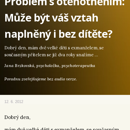
Problém s otěhotněním:
Může být váš vztah
naplněný i bez dítěte?
Dobrý den, mám dvě velké děti s exmanželem, se
současným přítelem se již dva roky snažíme …
Jana Brzkovská,
psycholožka, psychoterapeutka
Poradnu zveřejňujeme bez audio verze.
12. 6. 2012
Dobrý den,
mám dvě velké děti s exmanželem, se současným