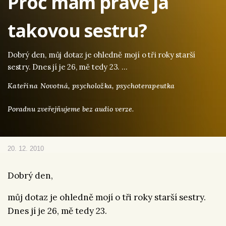
Proč mám právě já
takovou sestru?
Dobrý den, můj dotaz je ohledně mojí o tři roky starší
sestry. Dnes jí je 26, mě tedy 23. …
Kateřina Novotná,
psycholožka, psychoterapeutka
Poradnu zveřejňujeme bez audio verze.
20. 12. 2010
Dobrý den,
můj dotaz je ohledně mojí o tři roky starší sestry.
Dnes jí je 26, mě tedy 23.