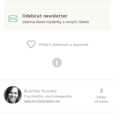
Odebírat newsletter
zdarma hlavní myšlenky z nových článků
Přidat k oblíbeným a doporučit
Odeslat
Zadáním e-mailu souhlasíte se zpracováním osobních
údajů.
Kateřina Novotná
2
Psycholožka, psychoterapeutka
články
www.psychoterapeut.org
od autora