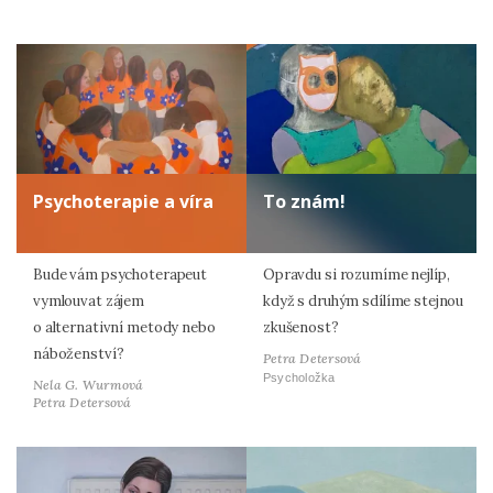
Psychoterapie a víra
To znám!
Bude vám psychoterapeut
Opravdu si rozumíme nejlíp,
vymlouvat zájem
když s druhým sdílíme stejnou
o alternativní metody nebo
zkušenost?
náboženství?
Petra Detersová
Psycholožka
Nela G. Wurmová
Petra Detersová