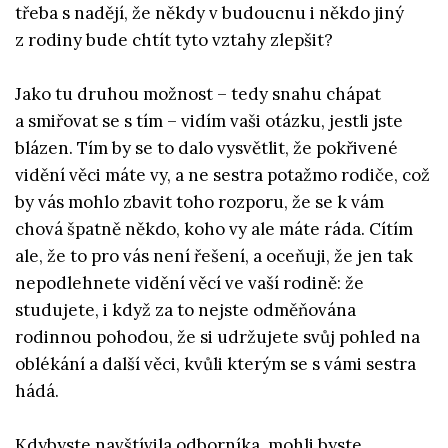
třeba s nadějí, že někdy v budoucnu i někdo jiný
z rodiny bude chtít tyto vztahy zlepšit?
Jako tu druhou možnost – tedy snahu chápat
a smiřovat se s tím – vidím vaši otázku, jestli jste
blázen. Tím by se to dalo vysvětlit, že pokřivené
vidění věci máte vy, a ne sestra potažmo rodiče, což
by vás mohlo zbavit toho rozporu, že se k vám
chová špatně někdo, koho vy ale máte ráda. Cítím
ale, že to pro vás není řešení, a oceňuji, že jen tak
nepodlehnete vidění věcí ve vaší rodině: že
studujete, i když za to nejste odměňována
rodinnou pohodou, že si udržujete svůj pohled na
oblékání a další věci, kvůli kterým se s vámi sestra
hádá.
Kdybyste navštívila odborníka, mohli byste