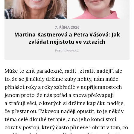
7. ŘÍJNA 2026
Martina Kastnerová a Petra Vášová: Jak
zvládat nejistotu ve vztazích
Psychologie.cz
Může to znít paradoxně, radit „ztratit naději“, ale
to, že se jí někdy držíme zuby nehty, nám může
přinášet roky a roky zabředlé v nepříjemnostech
jenom proto, že nás pořád a znova překvapují
a zraňují věci, o kterých si držíme kapičku naděje,
že přestanou. Takovou naději opustit, to je někdy
téma celé dlouhé terapie, a na jeho konci stojí
obrat v postoji, který často přinese i obrat v tom, co