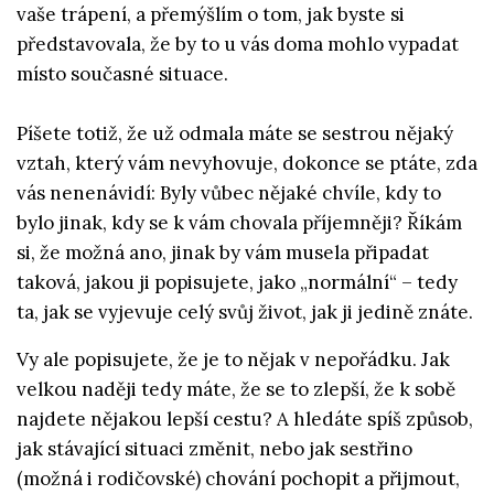
vaše trápení, a přemýšlím o tom, jak byste si
představovala, že by to u vás doma mohlo vypadat
místo současné situace.
Píšete totiž, že už odmala máte se sestrou nějaký
vztah, který vám nevyhovuje, dokonce se ptáte, zda
vás nenenávidí: Byly vůbec nějaké chvíle, kdy to
bylo jinak, kdy se k vám chovala příjemněji? Říkám
si, že možná ano, jinak by vám musela připadat
taková, jakou ji popisujete, jako „normální“ – tedy
ta, jak se vyjevuje celý svůj život, jak ji jedině znáte.
Vy ale popisujete, že je to nějak v nepořádku. Jak
velkou naději tedy máte, že se to zlepší, že k sobě
najdete nějakou lepší cestu? A hledáte spíš způsob,
jak stávající situaci změnit, nebo jak sestřino
(možná i rodičovské) chování pochopit a přijmout,