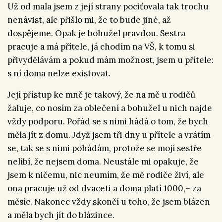
Už od mala jsem z její strany pociťovala tak trochu
nenávist, ale přišlo mi, že to bude jiné, až
dospějeme. Opak je bohužel pravdou. Sestra
pracuje a má přítele, já chodím na VŠ, k tomu si
přivydělávám a pokud mám možnost, jsem u přítele:
s ní doma nelze existovat.
Její přístup ke mně je takový, že na mě u rodičů
žaluje, co nosím za oblečení a bohužel u nich najde
vždy podporu. Pořád se s nimi hádá o tom, že bych
měla jít z domu. Jdyž jsem tři dny u přítele a vrátím
se, tak se s nimi pohádám, protože se mojí sestře
nelíbí, že nejsem doma. Neustále mi opakuje, že
jsem k ničemu, nic neumím, že mě rodiče živí, ale
ona pracuje už od dvaceti a doma platí 1000,– za
měsíc. Nakonec vždy skončí u toho, že jsem blázen
a měla bych jít do blázince.