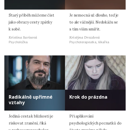
Starý příběh můžeme číst
Je nemocná už dlouho, teď je
jako obrazy cesty zpátky
to ale vážnější. Nedokážu se
k sobě.
s tím vším smířit.
Kristina Sarisová
Kristýna Drozdová
Psycholožka
Psychoterapeutka, lékařka
Radikálně upřímné
Krok do prázdna
vztahy
Jediná cesta k blízkosti je
Při aplikování
riskovat zranění, říká
psychologických poznatků do