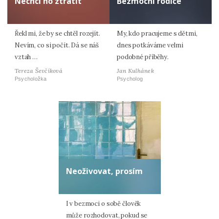
Nechci ho ztratit
Bezmocní rodiče
Řekl mi, že by se chtěl rozejít.
My, kdo pracujeme s dětmi,
Nevím, co si počít. Dá se náš
dnes potkáváme velmi
vztah …
podobné příběhy.
Tereza Ševčíková
Jan Kulhánek
Psycholožka
Psycholog
Neoživovat, prosím
I v bezmoci o sobě člověk
může rozhodovat, pokud se