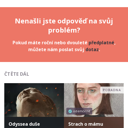
Nenašli jste odpověď na svůj
problém?
Pokud máte roční nebo dvouleté
předplatné
,
můžete nám poslat svůj
dotaz
.
ČTĚTE DÁL
PORADNA
odemčené
Odyssea duše
Strach o mámu