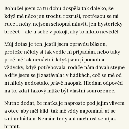
Bohužel jsem za tu dobu dospěla tak daleko, že
když mě něco jen trochu rozruší, roztřesou se mi
ruce i nohy, nejsem schopná mluvit, jen hystericky
brečet – ale u sebe v pokoji, aby to nikdo nevěděl.
Můj dotaz je ten, jestli jsem opravdu blázen,
protože někdy si tak vedle ní připadám, nebo taky
proč mě tak nenávidí, když jsem jí pomohla
vždycky, když potřebovala, rodiče nám dávali stejně
a dřív jsem se jí zastávala i v hádkách, což se mě od
ní nikdy nedostalo, právě naopak. Hledám odpověď
na to, zda i takový může být vlastní sourozenec.
Nutno dodat, že matka je naprosto pod jejím vlivem
a otec, aby měl klid, tak mě vždy napomíná, ať se
s ní nehádám. Nemám tedy ani možnost se nijak
bránit.