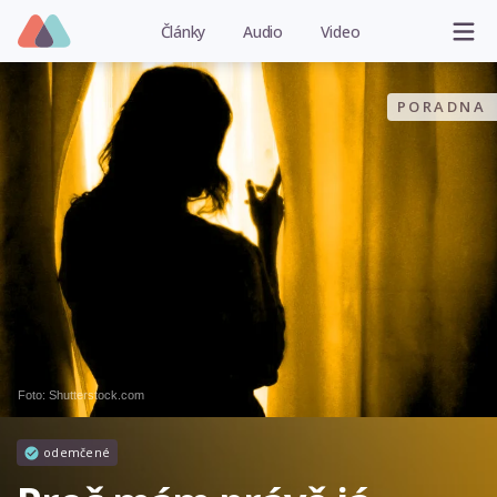
Články
Audio
Video
PORADNA
Foto: Shutterstock.com
odemčené