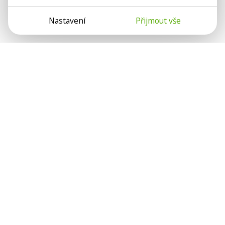
Nastavení
Přijmout vše
Psychologové a psychoterapeuti na webu Psychologie.cz
sdílí své zkušenosti s lidmi, kterým se nemohou věnovat
osobně. Připojte se k nám, podporujeme se navzájem.
Díky.
Předplatné
Darujte předplatné
Přihlásit