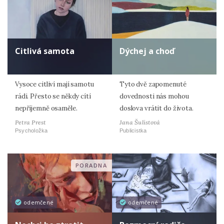
Citlivá samota
Dýchej a choď
Vysoce citliví mají samotu
Tyto dvě zapomenuté
rádi. Přesto se někdy cítí
dovednosti nás mohou
nepříjemně osaměle.
doslova vrátit do života.
Petra Prest
Jana Šulistová
Psycholožka
Publicistka
PORADNA
odemčené
odemčené