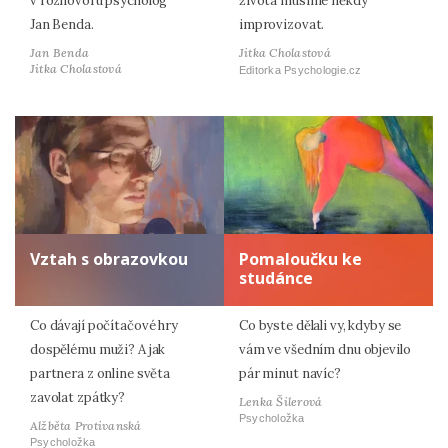
v rozhovoru psycholog
života musíme někdy
Jan Benda.
improvizovat.
Jan Benda
Jitka Cholastová
Jitka Cholastová
Editorka Psychologie.cz
Vztah s obrazovkou
Pomaloučku ke
studánce
Co dávají počítačové hry
Co byste dělali vy, kdyby se
dospělému muži? A jak
vám ve všedním dnu objevilo
partnera z online světa
pár minut navíc?
zavolat zpátky?
Lenka Šilerová
Psycholožka
Alžběta Protivanská
Psycholožka