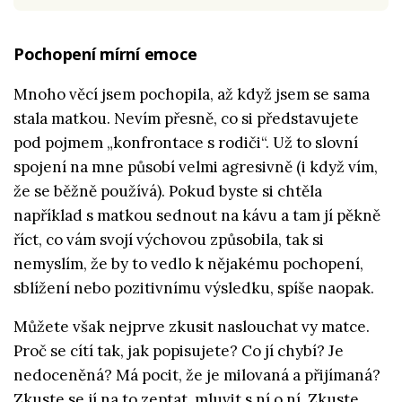
Pochopení mírní emoce
Mnoho věcí jsem pochopila, až když jsem se sama
stala matkou. Nevím přesně, co si představujete
pod pojmem „konfrontace s rodiči“. Už to slovní
spojení na mne působí velmi agresivně (i když vím,
že se běžně používá). Pokud byste si chtěla
například s matkou sednout na kávu a tam jí pěkně
říct, co vám svojí výchovou způsobila, tak si
nemyslím, že by to vedlo k nějakému pochopení,
sblížení nebo pozitivnímu výsledku, spíše naopak.
Můžete však nejprve zkusit naslouchat vy matce.
Proč se cítí tak, jak popisujete? Co jí chybí? Je
nedoceněná? Má pocit, že je milovaná a přijímaná?
Zkuste se jí na to zeptat, mluvit s ní o ní. Zkuste