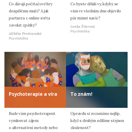
Co dávají počítačové hry
Co byste dělali vy, kdyby se
dospělému muži? A jak
vám ve všedním dnu objevilo
partnera z online světa
pár minut navíc?
zavolat zpátky?
Lenka Šilerová
Psycholožka
Alžběta Protivanská
Psycholožka
Psychoterapie a víra
To znám!
Bude vám psychoterapeut
Opravdu si rozumíme nejlíp,
vymlouvat zájem
když s druhým sdílíme stejnou
o alternativní metody nebo
zkušenost?