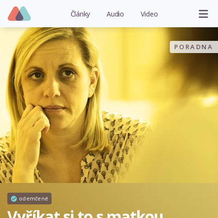
Články
Audio
Video
PORADNA
odemčené
Vyříkat si to s matkou