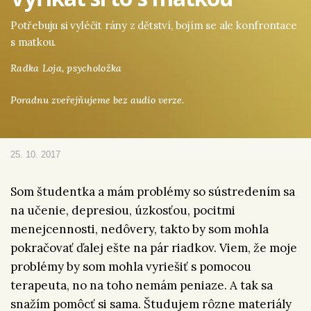
Potřebuju si vyléčit rány z dětství, bojím se ale konfrontace
s matkou.
Radka Loja,
psycholožka
Poradnu zveřejňujeme bez audio verze.
25. 10. 2017
Som študentka a mám problémy so sústredením sa
na učenie, depresiou, úzkosťou, pocitmi
menejcennosti, nedôvery, takto by som mohla
pokračovať ďalej ešte na pár riadkov. Viem, že moje
problémy by som mohla vyriešiť s pomocou
terapeuta, no na toho nemám peniaze. A tak sa
snažím pomôcť si sama. Študujem rôzne materiály