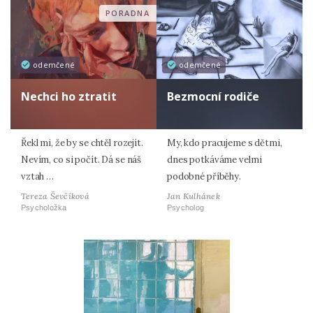
PORADNA
odemčené
odemčené
Nechci ho ztratit
Bezmocní rodiče
Řekl mi, že by se chtěl rozejít.
My, kdo pracujeme s dětmi,
Nevím, co si počít. Dá se náš
dnes potkáváme velmi
vztah …
podobné příběhy.
Tereza Ševčíková
Jan Kulhánek
Psycholožka
Psycholog