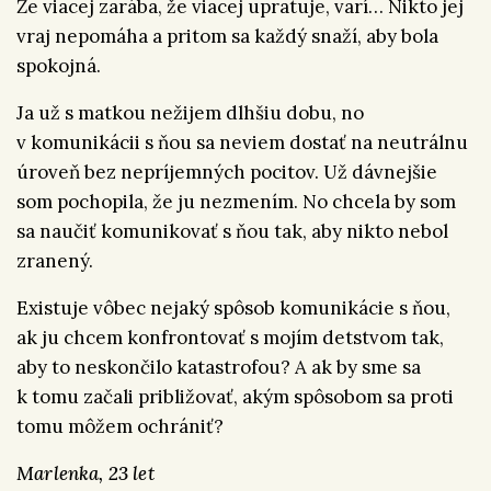
Že viacej zarába, že viacej upratuje, varí… Nikto jej
vraj nepomáha a pritom sa každý snaží, aby bola
spokojná.
Ja už s matkou nežijem dlhšiu dobu, no
v komunikácii s ňou sa neviem dostať na neutrálnu
úroveň bez nepríjemných pocitov. Už dávnejšie
som pochopila, že ju nezmením. No chcela by som
sa naučiť komunikovať s ňou tak, aby nikto nebol
zranený.
Existuje vôbec nejaký spôsob komunikácie s ňou,
ak ju chcem konfrontovať s mojím detstvom tak,
aby to neskončilo katastrofou? A ak by sme sa
k tomu začali približovať, akým spôsobom sa proti
tomu môžem ochrániť?
Marlenka, 23 let