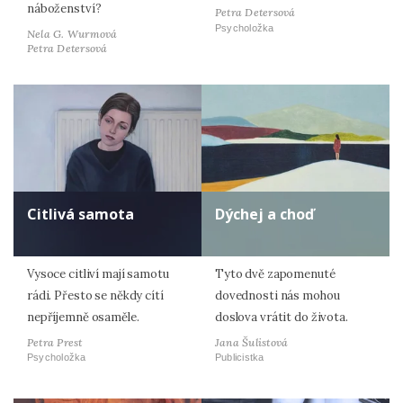
náboženství?
Petra Detersová
Psycholožka
Nela G. Wurmová
Petra Detersová
Citlivá samota
Dýchej a choď
Vysoce citliví mají samotu
Tyto dvě zapomenuté
rádi. Přesto se někdy cítí
dovednosti nás mohou
nepříjemně osaměle.
doslova vrátit do života.
Petra Prest
Jana Šulistová
Psycholožka
Publicistka