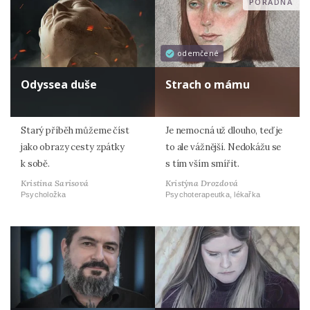
PORADNA
odemčené
Odyssea duše
Strach o mámu
Starý příběh můžeme číst
Je nemocná už dlouho, teď je
jako obrazy cesty zpátky
to ale vážnější. Nedokážu se
k sobě.
s tím vším smířit.
Kristina Sarisová
Kristýna Drozdová
Psycholožka
Psychoterapeutka, lékařka