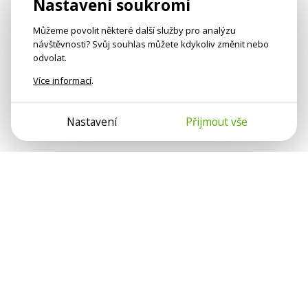
Nastavení soukromí
Můžeme povolit některé další služby pro analýzu
návštěvnosti? Svůj souhlas můžete kdykoliv změnit nebo
odvolat.
Více informací
.
Nastavení
Přijmout vše
Psychologové a psychoterapeuti na webu Psychologie.cz
sdílí své zkušenosti s lidmi, kterým se nemohou věnovat
osobně. Připojte se k nám, podporujeme se navzájem.
Díky.