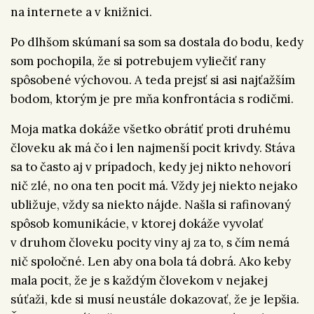
na internete a v knižnici.
Po dlhšom skúmaní sa som sa dostala do bodu, kedy
som pochopila, že si potrebujem vyliečiť rany
spôsobené výchovou. A teda prejsť si asi najťažším
bodom, ktorým je pre mňa konfrontácia s rodičmi.
Moja matka dokáže všetko obrátiť proti druhému
človeku ak má čo i len najmenší pocit krivdy. Stáva
sa to často aj v prípadoch, kedy jej nikto nehovorí
nič zlé, no ona ten pocit má. Vždy jej niekto nejako
ubližuje, vždy sa niekto nájde.
Našla si rafinovaný
spôsob komunikácie, v ktorej dokáže vyvolať
v druhom človeku pocity viny aj za to, s čím nemá
nič spoločné. Len aby ona bola tá dobrá. Ako keby
mala pocit, že je s každým človekom v nejakej
súťaži, kde si musí neustále dokazovať, že je lepšia.