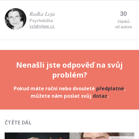
Radka Loja
30
Psycholožka
článků
vztahylepe.cz
od autora
Nenašli jste odpověď na svůj
problém?
Pokud máte roční nebo dvouleté
předplatné
,
můžete nám poslat svůj
dotaz
.
ČTĚTE DÁL