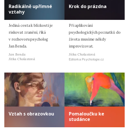
Radikálně upřímné
Krok do prázdna
vztahy
Jediná cesta k blízkosti je
Při aplikování
riskovat zranění, říká
psychologických poznatků do
v rozhovoru psycholog
života musíme někdy
Jan Benda.
improvizovat.
Jan Benda
Jitka Cholastová
Jitka Cholastová
Editorka Psychologie.cz
Vztah s obrazovkou
Pomaloučku ke
studánce