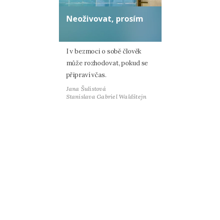
Neoživovat, prosím
I v bezmoci o sobě člověk
může rozhodovat, pokud se
připraví včas.
Jana Šulistová
Stanislava Gabriel Waldštejn