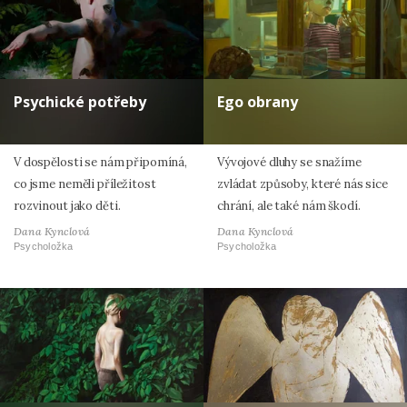
Psychické potřeby
Ego obrany
V dospělosti se nám připomíná,
Vývojové dluhy se snažíme
co jsme neměli příležitost
zvládat způsoby, které nás sice
rozvinout jako děti.
chrání, ale také nám škodí.
Dana Kynclová
Dana Kynclová
Psycholožka
Psycholožka