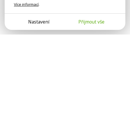
Více informací
.
Nastavení
Přijmout vše
Psychologové a psychoterapeuti na webu Psychologie.cz
sdílí své zkušenosti s lidmi, kterým se nemohou věnovat
osobně. Připojte se k nám, podporujeme se navzájem.
Díky.
Předplatné
Darujte předplatné
Přihlásit