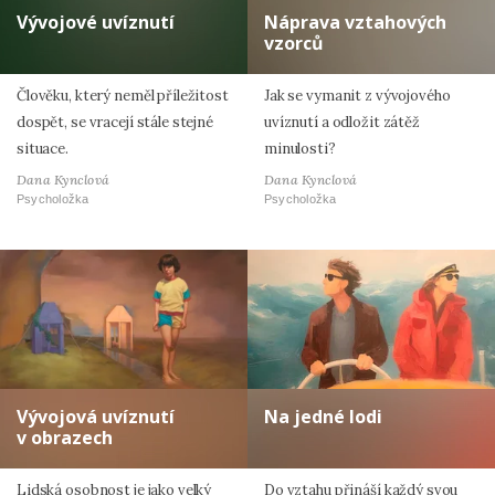
Vývojové uvíznutí
Náprava vztahových
vzorců
Člověku, který neměl příležitost
Jak se vymanit z vývojového
dospět, se vracejí stále stejné
uvíznutí a odložit zátěž
situace.
minulosti?
Dana Kynclová
Dana Kynclová
Psycholožka
Psycholožka
Vývojová uvíznutí
Na jedné lodi
v obrazech
Lidská osobnost je jako velký
Do vztahu přináší každý svou