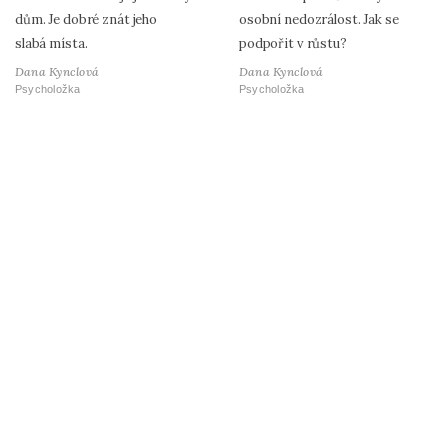
dům. Je dobré znát jeho
osobní nedozrálost. Jak se
slabá místa.
podpořit v růstu?
Dana Kynclová
Dana Kynclová
Psycholožka
Psycholožka