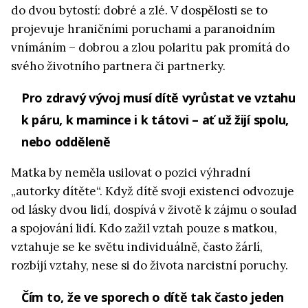
do dvou bytostí: dobré a zlé. V dospělosti se to
projevuje hraničními poruchami a paranoidním
vnímáním – dobrou a zlou polaritu pak promítá do
svého životního partnera či partnerky.
Pro zdravý vývoj musí dítě vyrůstat ve vztahu
k páru, k mamince i k tátovi – ať už žijí spolu,
nebo odděleně
Matka by neměla usilovat o pozici výhradní
„autorky dítěte“. Když dítě svoji existenci odvozuje
od lásky dvou lidí, dospívá v životě k zájmu o soulad
a spojování lidí. Kdo zažil vztah pouze s matkou,
vztahuje se ke světu individuálně, často žárlí,
rozbíjí vztahy, nese si do života narcistní poruchy.
Čím to, že ve sporech o dítě tak často jeden