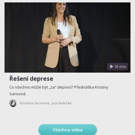
33 min
Řešení deprese
Co všechno může být „za“ depresí? Přednáška Kristiny
Sarisové.
Kristina Sarisová,
psycholožka
Všechna videa