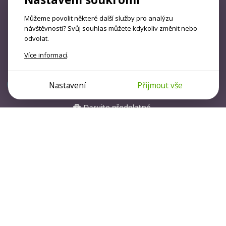
Psychologové a psychoterapeuti na webu Psychologie.cz
Můžeme povolit některé další služby pro analýzu
sdílí své zkušenosti s lidmi, kterým se nemohou věnovat
návštěvnosti? Svůj souhlas můžete kdykoliv změnit nebo
odvolat.
osobně. Připojte se k nám, podporujeme se navzájem.
Díky.
Více informací
.
Předplatné
Nastavení
Přijmout vše
Darujte předplatné
Přihlásit
OBSAH
O NÁS
Články
Kdo jsme
Audio
Pro autory