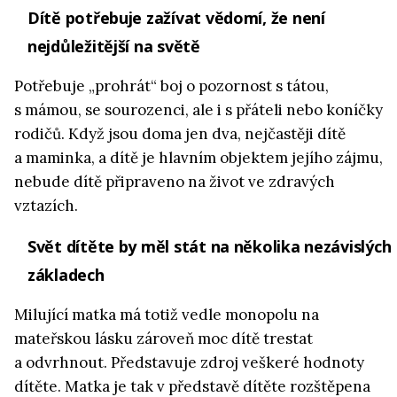
Dítě potřebuje zažívat vědomí, že není
nejdůležitější na světě
Potřebuje „prohrát“ boj o pozornost s tátou,
s mámou, se sourozenci, ale i s přáteli nebo koníčky
rodičů. Když jsou doma jen dva, nejčastěji dítě
a maminka, a dítě je hlavním objektem jejího zájmu,
nebude dítě připraveno na život ve zdravých
vztazích.
Svět dítěte by měl stát na několika nezávislých
základech
Milující matka má totiž vedle monopolu na
mateřskou lásku zároveň moc dítě trestat
a odvrhnout. Představuje zdroj veškeré hodnoty
dítěte. Matka je tak v představě dítěte rozštěpena