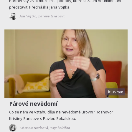
Partnerský život může mít i podoby, které si zatím neumíme ani
představit. Přednáška Jana Vojtka.
Jan Vojtko,
párový terapeut
35 min
Párové nevědomí
Co se nám ve vztahu děje na nevědomé úrovni? Rozhovor
Kristiny Sarisové s Pavlou Sokalskou.
Kristina Sarisová,
psycholožka