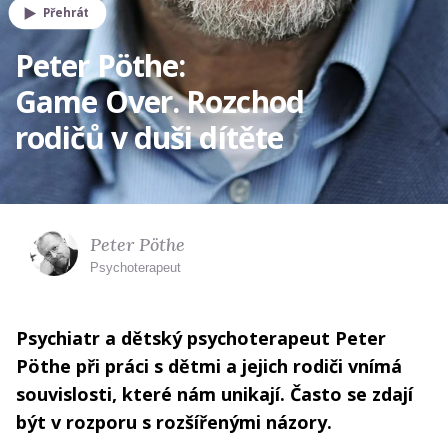
Přehrát
Peter Pöthe:
Game Over. Rozchod
rodičů v duši dítěte
Peter Pöthe
Psychoterapeut
Psychiatr a dětský psychoterapeut Peter
Pöthe při práci s dětmi a jejich rodiči vnímá
souvislosti, které nám unikají. Často se zdají
být v rozporu s rozšířenými názory.