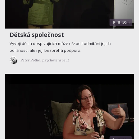
1h 50m
Dětská společnost
Vývoji dětí a dospívajících může uškodit odmítání jejich
odlišnosti, ale i její bezbřehá podpora.
Peter Pöthe,
psychoterapeut