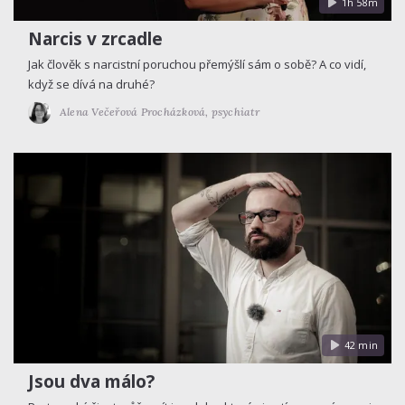
1h 58m
Narcis v zrcadle
Jak člověk s narcistní poruchou přemýšlí sám o sobě? A co vidí,
když se dívá na druhé?
Alena Večeřová Procházková,
psychiatr
42 min
Jsou dva málo?