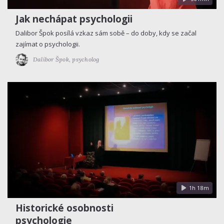
Jak nechápat psychologii
Dalibor Špok posílá vzkaz sám sobě – do doby, kdy se začal
zajímat o psychologii.
Dalibor Špok,
psycholog
1h 18m
Historické osobnosti
psychologie