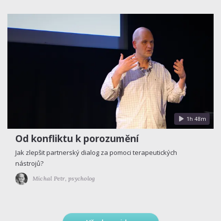
1h 48m
Od konfliktu k porozumění
Jak zlepšit partnerský dialog za pomoci terapeutických
nástrojů?
Michal Petr,
psycholog