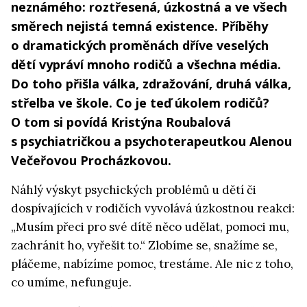
neznámého: roztřesená, úzkostná a ve všech
směrech nejistá temná existence. Příběhy
o dramatických proměnách dříve veselých
dětí vypráví mnoho rodičů a všechna média.
Do toho přišla válka, zdražování, druhá válka,
střelba ve škole. Co je teď úkolem rodičů?
O tom si povídá Kristýna Roubalová
s psychiatričkou a psychoterapeutkou Alenou
Večeřovou Procházkovou.
Náhlý výskyt psychických problémů u dětí či
dospívajících v rodičích vyvolává úzkostnou reakci:
„Musím přeci pro své dítě něco udělat, pomoci mu,
zachránit ho, vyřešit to.“ Zlobíme se, snažíme se,
pláčeme, nabízíme pomoc, trestáme. Ale nic z toho,
co umíme, nefunguje.