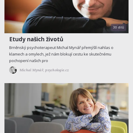
30 dílů
Etudy našich životů
Brněnský psychoterapeut Michal Mynář přemýšlí nahlas o
klamech a omylech, jež nám blokují cestu ke skutečnému
pochopení našich pro
Michal Mynář,
psychologie.cz