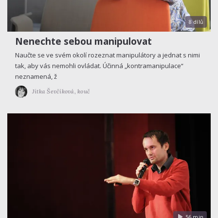
8 dílů
Nenechte sebou manipulovat
Naučte se ve svém okolí rozeznat manipulátory a jednat s nimi
tak, aby vás nemohli ovládat. Účinná „kontramanipulace“
neznamená, ž
Jitka Ševčíková,
kouč
56 min