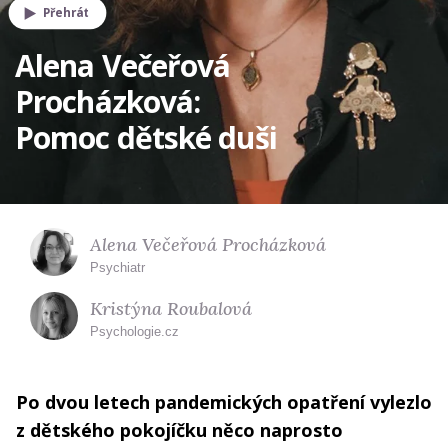
Přehrát
Alena Večeřová
Procházková:
Pomoc dětské duši
Alena Večeřová Procházková
Psychiatr
Kristýna Roubalová
Psychologie.cz
Po dvou letech pandemických opatření vylezlo
z dětského pokojíčku něco naprosto