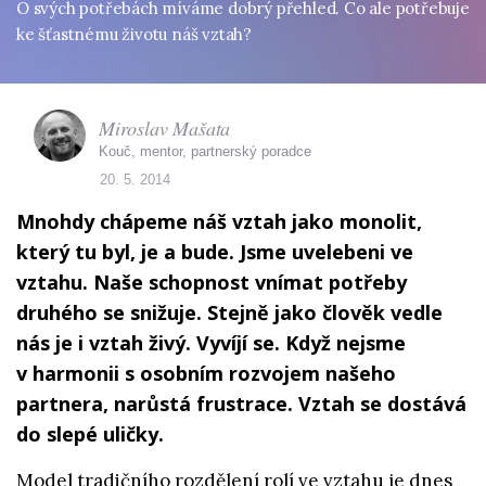
O svých potřebách míváme dobrý přehled. Co ale potřebuje
ke šťastnému životu náš vztah?
Miroslav Mašata
Kouč, mentor, partnerský poradce
20. 5. 2014
Mnohdy chápeme náš vztah jako monolit,
který tu byl, je a bude. Jsme uvelebeni ve
vztahu. Naše schopnost vnímat potřeby
druhého se snižuje. Stejně jako člověk vedle
nás je i vztah živý. Vyvíjí se. Když nejsme
v harmonii s osobním rozvojem našeho
partnera, narůstá frustrace. Vztah se dostává
do slepé uličky.
Model tradičního rozdělení rolí ve vztahu je dnes