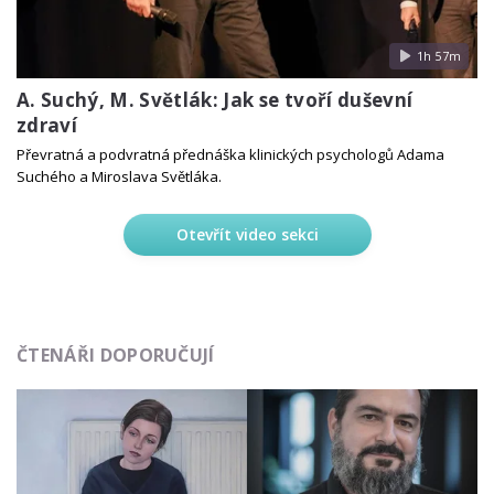
1h 57m
A. Suchý, M. Světlák: Jak se tvoří duševní
zdraví
Převratná a podvratná přednáška klinických psychologů Adama
Suchého a Miroslava Světláka.
Otevřít video sekci
ČTENÁŘI DOPORUČUJÍ