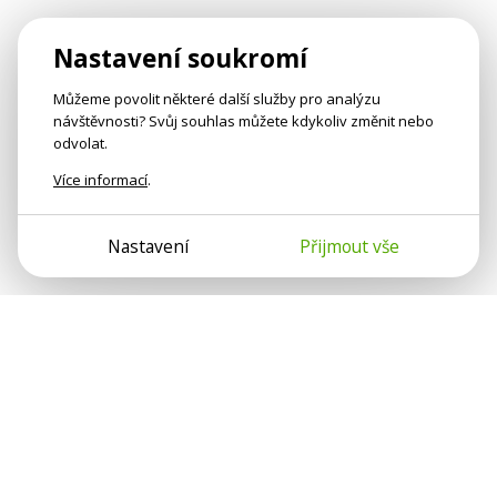
Nastavení soukromí
Můžeme povolit některé další služby pro analýzu
návštěvnosti? Svůj souhlas můžete kdykoliv změnit nebo
odvolat.
Více informací
.
Nastavení
Přijmout vše
Psychologové a psychoterapeuti na webu Psychologie.cz
sdílí své zkušenosti s lidmi, kterým se nemohou věnovat
osobně. Připojte se k nám, podporujeme se navzájem.
Díky.