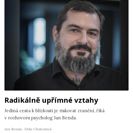
Radikálně upřímné vztahy
Jediná cesta k blízkosti je riskovat zranění, říká
v rozhovoru psycholog Jan Benda.
Jan Benda,
Jitka Cholastová