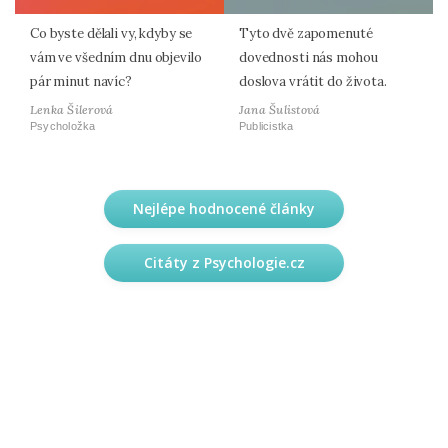
Co byste dělali vy, kdyby se
Tyto dvě zapomenuté
vám ve všedním dnu objevilo
dovednosti nás mohou
pár minut navíc?
doslova vrátit do života.
Lenka Šilerová
Jana Šulistová
Psycholožka
Publicistka
Nejlépe hodnocené články
Citáty z Psychologie.cz