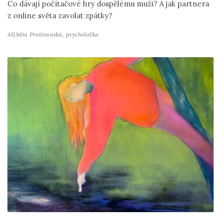
Co dávají počítačové hry dospělému muži? A jak partnera
z online světa zavolat zpátky?
Alžběta Protivanská,
psycholožka