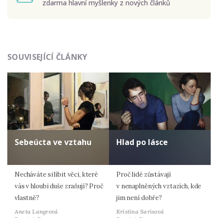
zdarma hlavní myšlenky z nových článků
Odeslat
SOUVISEJÍCÍ ČLÁNKY
Zadáním e-mailu souhlasíte se zpracováním osobních
údajů.
Sebeúcta ve vztahu
Hlad po lásce
Necháváte si líbit věci, které
Proč lidé zůstávají
vás v hloubi duše zraňují? Proč
v nenaplněných vztazích, kde
vlastně?
jim není dobře?
Aneta Langrová
Kristina Sarisová