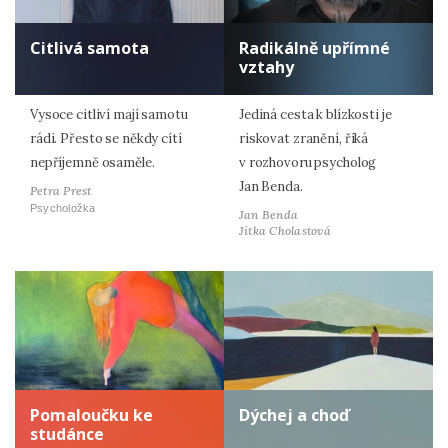
Citlivá samota
Radikálně upřímné
vztahy
Vysoce citliví mají samotu
Jediná cesta k blízkosti je
rádi. Přesto se někdy cítí
riskovat zranění, říká
nepříjemně osaměle.
v rozhovoru psycholog
Jan Benda.
Petra Prest
Psycholožka
Jan Benda
Jitka Cholastová
Pomaloučku ke
Dýchej a choď
studánce