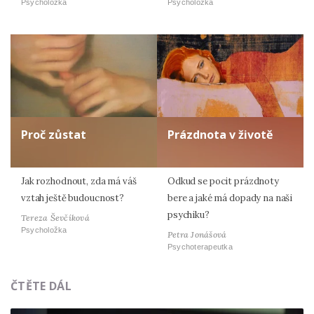
Psycholožka
Psycholožka
Proč zůstat
Prázdnota v životě
Jak rozhodnout, zda má váš
Odkud se pocit prázdnoty
vztah ještě budoucnost?
bere a jaké má dopady na naši
psychiku?
Tereza Ševčíková
Psycholožka
Petra Jonášová
Psychoterapeutka
ČTĚTE DÁL