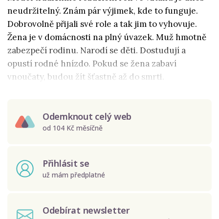
neudržitelný. Znám pár výjimek, kde to funguje.
Dobrovolně přijali své role a tak jim to vyhovuje.
Žena je v domácnosti na plný úvazek. Muž hmotně
zabezpečí rodinu. Narodí se děti. Dostudují a
opustí rodné hnízdo. Pokud se žena zabaví
vnoučaty, budou žít šťastně až do smrti.
Odemknout celý web
od 104 Kč měsíčně
Přihlásit se
už mám předplatné
Odebírat newsletter