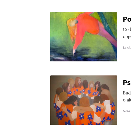
Po
Co 
obj
Lenk
Ps
Bud
o a
Nela