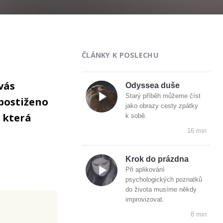
ČLÁNKY K POSLECHU
vás
Odyssea duše
Starý příběh můžeme číst
postiženo
jako obrazy cesty zpátky
 která
k sobě.
16 min
Krok do prázdna
Při aplikování
psychologických poznatků
do života musíme někdy
improvizovat.
8 min