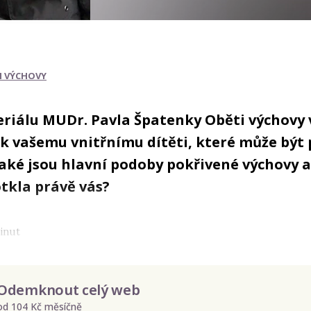
I VÝCHOVY
seriálu MUDr. Pavla Špatenky Oběti výchovy 
k vašemu vnitřnímu dítěti, které může být 
Jaké jsou hlavní podoby pokřivené výchovy a
otkla právě vás?
minut
Odemknout celý web
od 104 Kč měsíčně