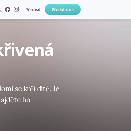
Přihlásit
Předplatné
okřivená
mí se krčí dítě. Je
ajděte ho