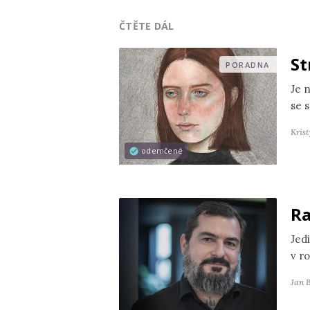
ČTĚTE DÁL
St
PORADNA
Je 
se s
Kris
odemčené
Ra
Jedi
v r
Jan 