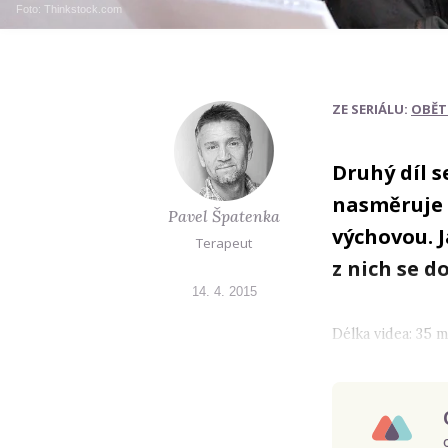
Foto: Thinkstock.com
ZE SERIÁLU:
OBĚT
Druhý díl 
nasměruje 
Pavel Špatenka
výchovou. 
Terapeut
z nich se d
14. 4. 2015
Délka videa: 35 