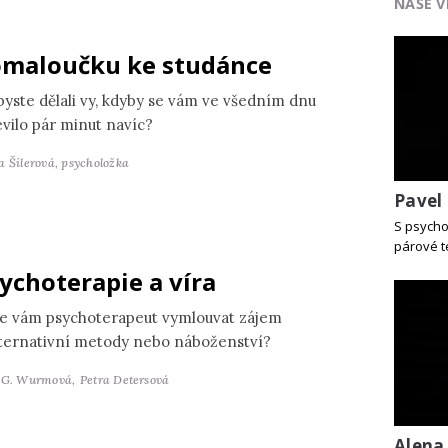
NAŠE V
maloučku ke studánce
byste dělali vy, kdyby se vám ve všedním dnu
evilo pár minut navíc?
a Šilerová,
psycholožka
Pavel
S psycho
párové t
ychoterapie a víra
e vám psychoterapeut vymlouvat zájem
lternativní metody nebo náboženství?
 G. Wurmová,
Petra Detersová
Alena 