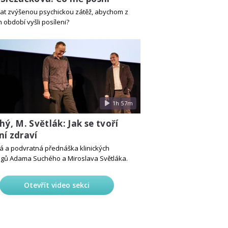
dat zvýšenou psychickou zátěž, abychom z
 období vyšli posíleni?
1h 57m
hý, M. Světlák: Jak se tvoří
ní zdraví
á a podvratná přednáška klinických
gů Adama Suchého a Miroslava Světláka.
Otevřít video sekci