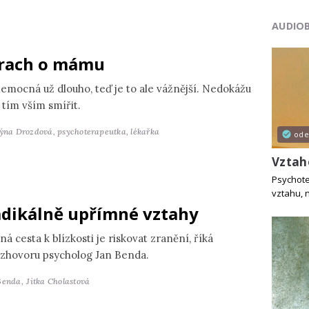
AUDIO
rach o mámu
nemocná už dlouho, teď je to ale vážnější. Nedokážu
 tím vším smířit.
týna Drozdová,
psychoterapeutka, lékařka
od
Vztah
Psychote
vztahu, 
dikálně upřímné vztahy
ná cesta k blízkosti je riskovat zranění, říká
ozhovoru psycholog Jan Benda.
Benda,
Jitka Cholastová