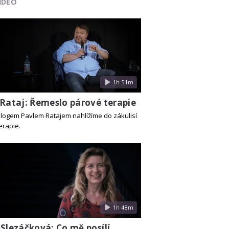
IDEO
1h 51m
 Rataj: Řemeslo párové terapie
logem Pavlem Ratajem nahlížíme do zákulisí
erapie.
1h 48m
Slezáčková: Co mě posílí