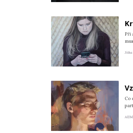
Kr
Při
mus
Jitk
Vz
Co 
par
Alžb