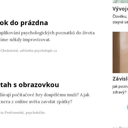
Vývoj
Člověku, 
ok do prázdna
stejné si
 aplikování psychologických poznatků do života
íme někdy improvizovat.
a Cholastová,
editorka psychologie.cz
Závis
tah s obrazovkou
Jak pozn
zdravý?
dávají počítačové hry dospělému muži? A jak
tnera z online světa zavolat zpátky?
ěta Protivanská,
psycholožka