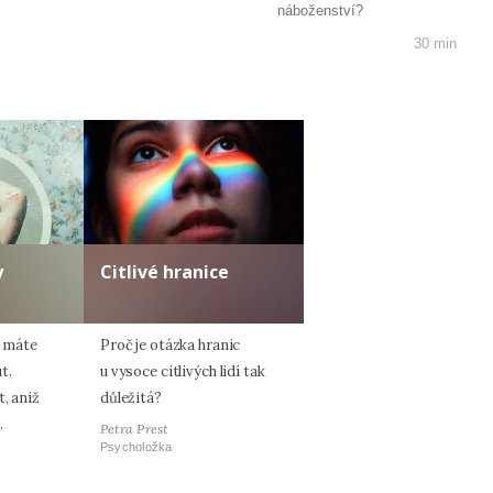
náboženství?
30 min
y
Citlivé hranice
í máte
Proč je otázka hranic
t.
u vysoce citlivých lidí tak
, aniž
důležitá?
.
Petra Prest
Psycholožka