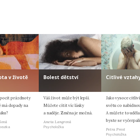
ta v životě
Bolest dětství
Citlivé vztah
pocit prázdnoty
Váš život může být lepší.
Jako vysoce citliv
ké má dopady na
Můžete cítit víc lásky
světu co nabídnou
hiku?
a naděje. Změna je možná.
A můžete to udělat
byste se vyčerpali
šová
Aneta Langrová
peutka
Psycholožka
Petra Prest
Psycholožka