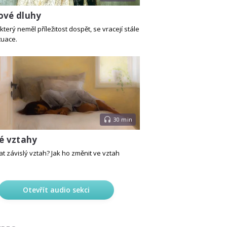
ové dluhy
který neměl příležitost dospět, se vracejí stále
tuace.
30 min
lé vztahy
at závislý vztah? Jak ho změnit ve vztah
Otevřít audio sekci