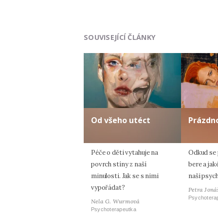
SOUVISEJÍCÍ ČLÁNKY
Od všeho utéct
Prázdno
Péče o děti vytahuje na
Odkud se 
povrch stíny z naší
bere a ja
minulosti. Jak se s nimi
naši psyc
vypořádat?
Petra Joná
Psychotera
Nela G. Wurmová
Psychoterapeutka