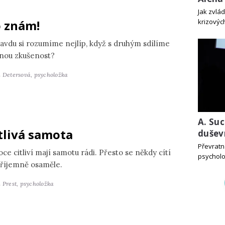
Jak zvlá
 znám!
krizových
avdu si rozumíme nejlíp, když s druhým sdílíme
jnou zkušenost?
a Detersová,
psycholožka
A. Suc
tlivá samota
dušev
Převratn
ce citliví mají samotu rádi. Přesto se někdy cítí
psycholo
říjemně osaměle.
 Prest,
psycholožka