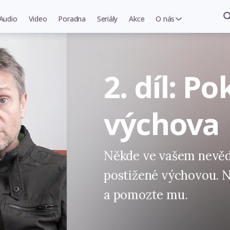
Audio
Video
Poradna
Seriály
Akce
O nás
2. díl: P
výchova
Někde ve vašem nevědo
postižené výchovou. N
a pomozte mu.