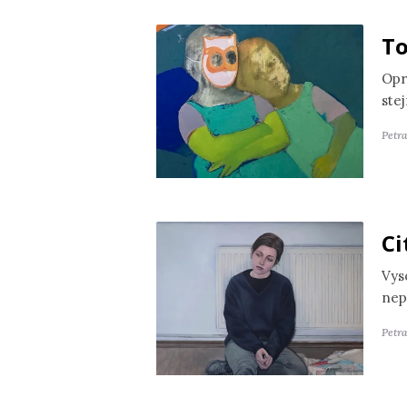
To
Opr
ste
Petr
Ci
Vyso
nep
Petra