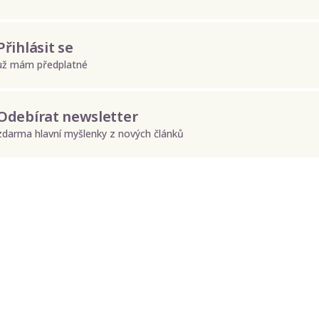
Přihlásit se
už mám předplatné
Odebírat newsletter
zdarma hlavní myšlenky z nových článků
Odeslat
Zadáním e-mailu souhlasíte se zpracováním osobních údajů.