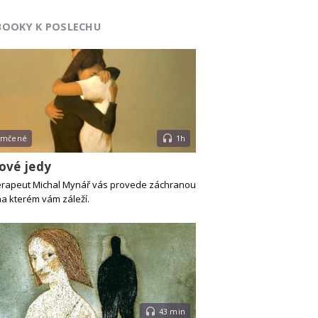
BOOKY K POSLECHU
emčené
1h
ové jedy
rapeut Michal Mynář vás provede záchranou
na kterém vám záleží.
43 min