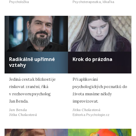
Psycholožka
Psychoterapeutka, lékařka
Radikálně upřímné
Krok do prázdna
vztahy
Jediná cesta k blízkosti je
Při aplikování
riskovat zranění, říká
psychologických poznatků do
v rozhovoru psycholog
života musíme někdy
Jan Benda.
improvizovat.
Jan Benda
Jitka Cholastová
Jitka Cholastová
Editorka Psychologie.cz