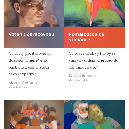
Vztah s obrazovkou
Pomaloučku ke
studánce
Co dávají počítačové hry
Co byste dělali vy, kdyby se
dospělému muži? A jak
vám ve všedním dnu objevilo
partnera z online světa
pár minut navíc?
zavolat zpátky?
Lenka Šilerová
Psycholožka
Alžběta Protivanská
Psycholožka