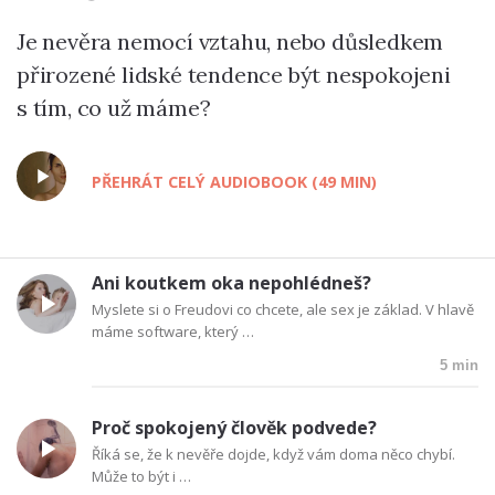
Je nevěra nemocí vztahu, nebo důsledkem
přirozené lidské tendence být nespokojeni
s tím, co už máme?
PŘEHRÁT CELÝ AUDIOBOOK (49 MIN)
Ani koutkem oka nepohlédneš?
Myslete si o Freudovi co chcete, ale sex je základ. V hlavě
máme software, který …
5 min
Proč spokojený člověk podvede?
Říká se, že k nevěře dojde, když vám doma něco chybí.
Může to být i …