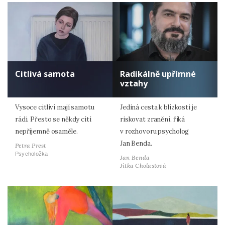
Citlivá samota
Radikálně upřímné
vztahy
Vysoce citliví mají samotu
Jediná cesta k blízkosti je
rádi. Přesto se někdy cítí
riskovat zranění, říká
nepříjemně osaměle.
v rozhovoru psycholog
Jan Benda.
Petra Prest
Psycholožka
Jan Benda
Jitka Cholastová