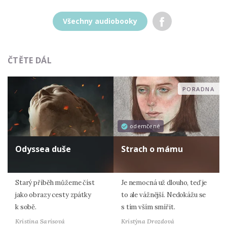
Všechny audiobooky
ČTĚTE DÁL
PORADNA
odemčené
Odyssea duše
Strach o mámu
Starý příběh můžeme číst
Je nemocná už dlouho, teď je
jako obrazy cesty zpátky
to ale vážnější. Nedokážu se
k sobě.
s tím vším smířit.
Kristina Sarisová
Kristýna Drozdová