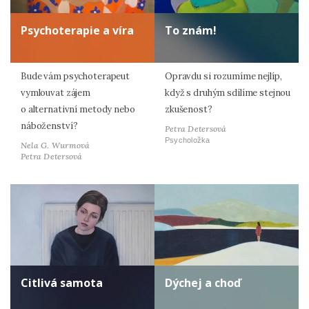
Psychoterapie a víra
To znám!
Bude vám psychoterapeut
Opravdu si rozumíme nejlíp,
vymlouvat zájem
když s druhým sdílíme stejnou
o alternativní metody nebo
zkušenost?
náboženství?
Petra Detersová
Psycholožka
Nela G. Wurmová
Petra Detersová
Citlivá samota
Dýchej a choď