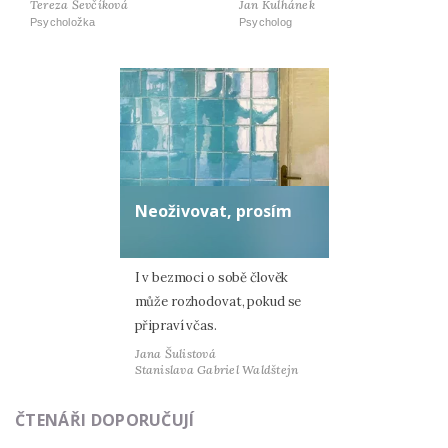
Tereza Ševčíková
Jan Kulhánek
Psycholožka
Psycholog
Neoživovat, prosím
I v bezmoci o sobě člověk
může rozhodovat, pokud se
připraví včas.
Jana Šulistová
Stanislava Gabriel Waldštejn
ČTENÁŘI DOPORUČUJÍ