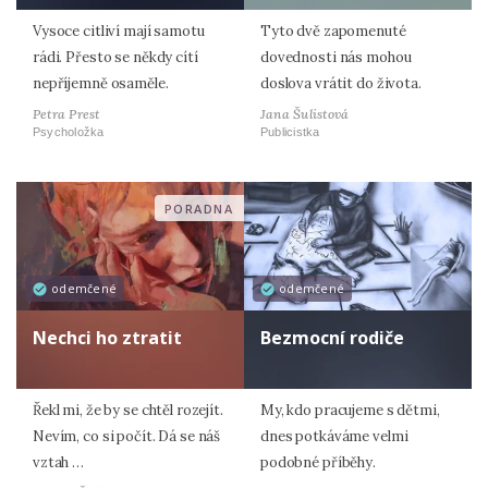
Vysoce citliví mají samotu
Tyto dvě zapomenuté
rádi. Přesto se někdy cítí
dovednosti nás mohou
nepříjemně osaměle.
doslova vrátit do života.
Petra Prest
Jana Šulistová
Psycholožka
Publicistka
PORADNA
odemčené
odemčené
Nechci ho ztratit
Bezmocní rodiče
Řekl mi, že by se chtěl rozejít.
My, kdo pracujeme s dětmi,
Nevím, co si počít. Dá se náš
dnes potkáváme velmi
vztah …
podobné příběhy.