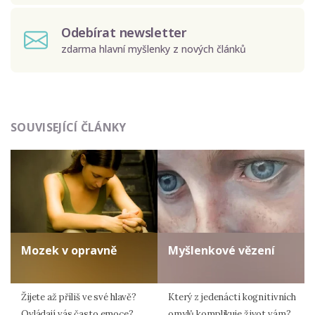
Odebírat newsletter
zdarma hlavní myšlenky z nových článků
Odeslat
SOUVISEJÍCÍ ČLÁNKY
Zadáním e-mailu souhlasíte se zpracováním osobních
údajů.
Mozek v opravně
Myšlenkové vězení
Žijete až příliš ve své hlavě?
Který z jedenácti kognitivních
Ovládají vás často emoce?
omylů komplikuje život vám?