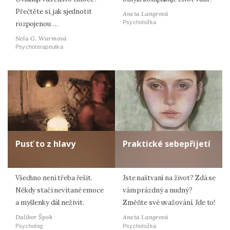
Přečtěte si, jak sjednotit
Aneta Langrová
Psycholožka
rozpojenou …
Nela G. Wurmová
Psychoterapeutka
Pusť to z hlavy
Praktické sebepřijetí
Všechno není třeba řešit.
Jste naštvaní na život? Zdá se
Někdy stačí nevítané emoce
vám prázdný a nudný?
a myšlenky dál neživit.
Změňte své uvažování. Jde to!
Dalibor Špok
Aneta Langrová
Psycholog
Psycholožka