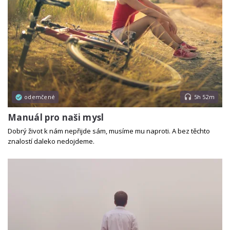
odemčené
5h 52m
Manuál pro naši mysl
Dobrý život k nám nepřijde sám, musíme mu naproti. A bez těchto
znalostí daleko nedojdeme.