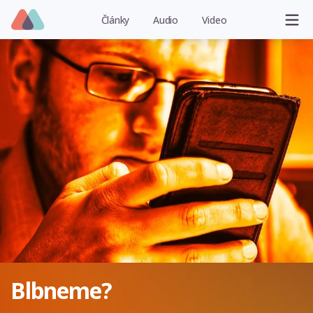
Články
Audio
Video
Blbneme?