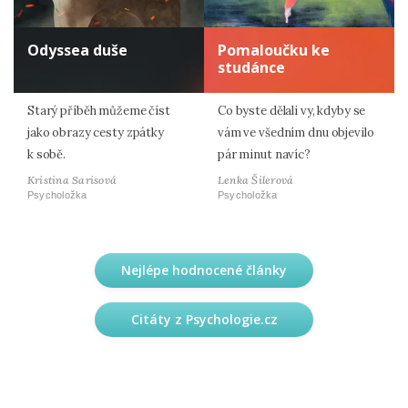
Odyssea duše
Pomaloučku ke
studánce
Starý příběh můžeme číst
Co byste dělali vy, kdyby se
jako obrazy cesty zpátky
vám ve všedním dnu objevilo
k sobě.
pár minut navíc?
Kristina Sarisová
Lenka Šilerová
Psycholožka
Psycholožka
Nejlépe hodnocené články
Citáty z Psychologie.cz