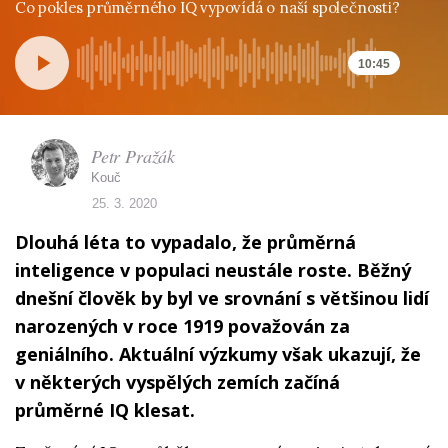
Co pokles průměrného IQ vypovídá o naší společnosti?
10:45
Petr Pražák
Kouč
25. 3. 2020
Dlouhá léta to vypadalo, že průměrná
inteligence v populaci neustále roste. Běžný
dnešní člověk by byl ve srovnání s většinou lidí
narozených v roce 1919 považován za
geniálního. Aktuální výzkumy však ukazují, že
v některých vyspělých zemích začíná
průměrné IQ klesat.