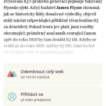
Zvyšování IQ v průběhu generací popisuje takzvaný
Flynnův efekt
. Když badatel
James Flynn
zkoumal,
jak se historicky lišily dosažené výsledky, objevil
stálý nárůst odpovídající přibližně třem bodům IQ
za desetiletí. Pokud tento jev platí, jsou rozdíly
ohromující: průměrný současník cestující časem
zpět do roku 1950 by tam dosáhl IQ 118. Kdyby se
vrátil až do roku 1910, měl by IQ 130, čímž by byl
chytřejší než 98 % tehdejší populace.
Odemknout celý web
od 104 Kč měsíčně
Přihlásit se
už mám předplatné