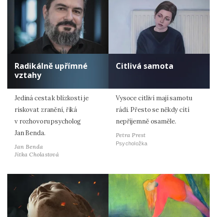
Radikálně upřímné
Citlivá samota
vztahy
Jediná cesta k blízkosti je
Vysoce citliví mají samotu
riskovat zranění, říká
rádi. Přesto se někdy cítí
v rozhovoru psycholog
nepříjemně osaměle.
Jan Benda.
Petra Prest
Psycholožka
Jan Benda
Jitka Cholastová