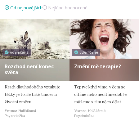
Od nejnovějších
Nejlépe hodnocené
odemčené
odemčené
Rozchod není konec
Změní mě terapie?
světa
Krach dlouhodobého vztahu je
Teprve když víme, v čem se
těžký, je to ale také šance na
cítíme nebo necítíme dobře,
životní změnu.
můžeme s tím něco dělat.
Yvonne Holčáková
Yvonne Holčáková
Psycholožka
Psycholožka