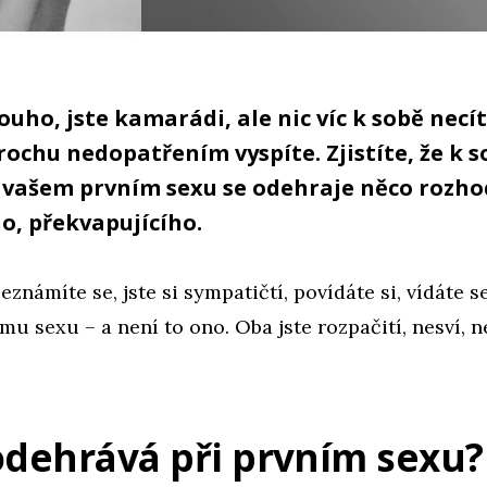
ouho, jste kamarádi, ale nic víc k sobě necít
rochu nedopatřením vyspíte. Zjistíte, že k 
i vašem prvním sexu se odehraje něco rozho
o, překvapujícího.
eznámíte se, jste si sympatičtí, povídáte si, vídáte s
mu sexu – a není to ono. Oba jste rozpačití, nesví, 
odehrává při prvním sexu?