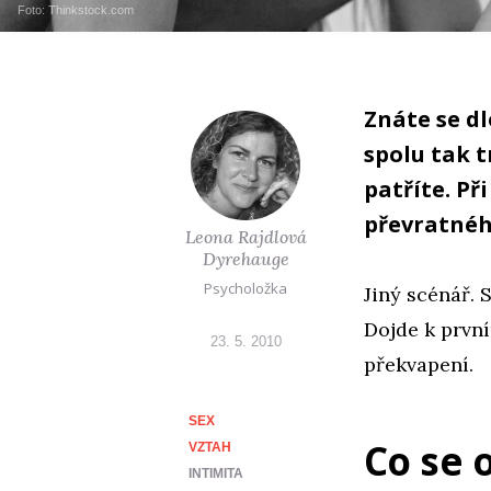
Foto: Thinkstock.com
Znáte se dl
spolu tak t
patříte. Př
převratnéh
Leona Rajdlová
Dyrehauge
Psycholožka
Jiný scénář. S
Dojde k první
23. 5. 2010
překvapení.
SEX
Co se 
VZTAH
INTIMITA