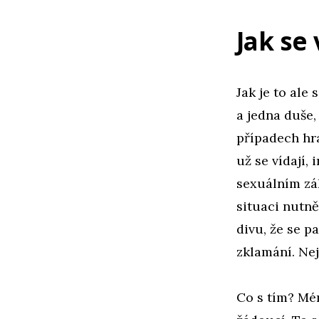
Jak se
Jak je to ale 
a jedna duše
případech hra
už se vídají,
sexuálním zák
situaci nutně
divu, že se p
zklamání. Nej
Co s tím? Mén