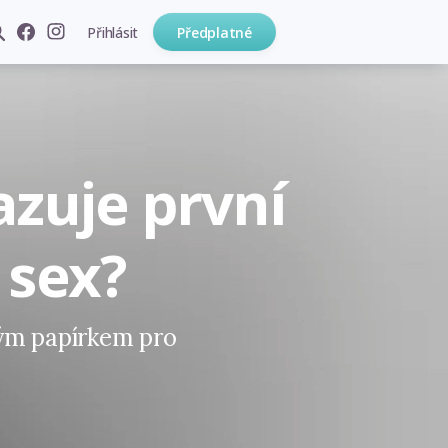
Přihlásit
Předplatné
azuje první
 sex?
vým papírkem pro