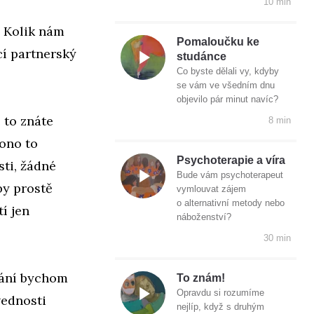
10 min
 Kolik nám
Pomaloučku ke
cí partnerský
studánce
Co byste dělali vy, kdyby
se vám ve všedním dnu
objevilo pár minut navíc?
 to znáte
8 min
 ono to
Psychoterapie a víra
sti, žádné
Bude vám psychoterapeut
by prostě
vymlouvat zájem
o alternativní metody nebo
í jen
náboženství?
30 min
ování bychom
To znám!
Opravdu si rozumíme
vednosti
nejlíp, když s druhým