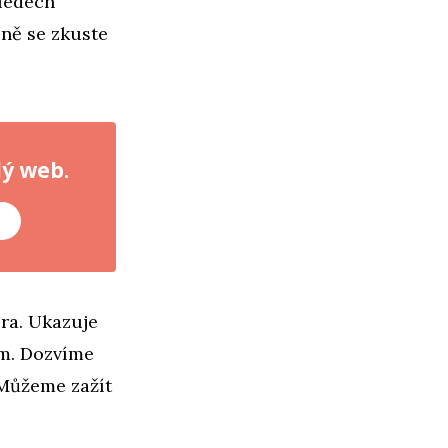
hledech
pně se zkuste
lý web.
é
era. Ukazuje
ým. Dozvíme
. Můžeme zažít