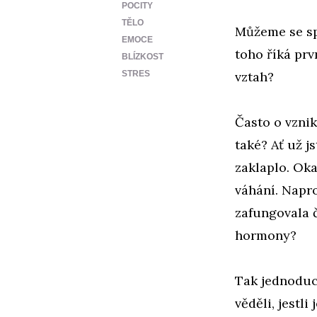
POCITY
TĚLO
Můžeme se sp
EMOCE
toho říká prv
BLÍZKOST
STRES
vztah?
Často o vznik
také? Ať už js
zaklaplo. Oka
váhání. Napr
zafungovala č
hormony?
Tak jednoduch
věděli, jestl