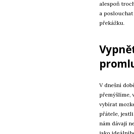
alespoň troch
a poslouchat 
překážku.
Vypnět
proml
V dnešní dob
přemýšlíme, v
vybírat mozk
přátele, jest
nám dávají n
jako ideálníh