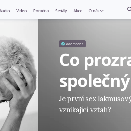
Audio
Video
Poradna
Seriály
Akce
O nás
odemčené
Co prozr
společný
Je první sex lakmuso
vznikající vztah?