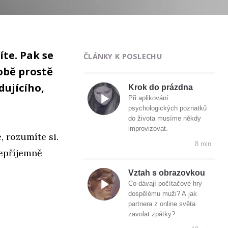
íte. Pak se
ČLÁNKY K POSLECHU
sobě prostě
dujícího,
Krok do prázdna
Při aplikování
psychologických poznatků
do života musíme někdy
improvizovat.
e, rozumíte si.
8 min
nepříjemně
Vztah s obrazovkou
Co dávají počítačové hry
dospělému muži? A jak
partnera z online světa
zavolat zpátky?