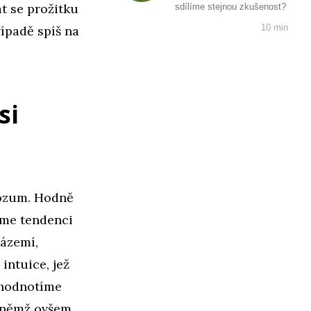
t se prožitku
sdílíme stejnou zkušenost?
10 min
řípadě spíš na
si
rozum. Hodně
áme tendenci
zázemí,
intuice, jež
yhodnotíme
v němž ovšem