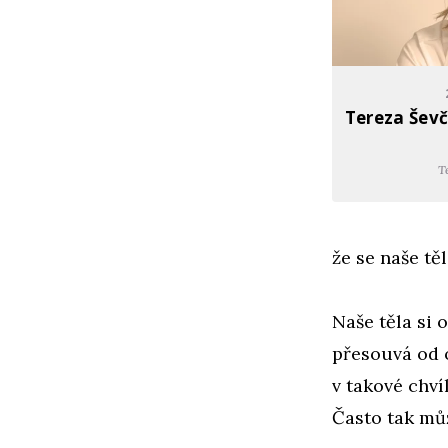
Tereza Ševč
T
že se naše tě
Naše těla si 
přesouvá od 
v takové chví
Často tak můž