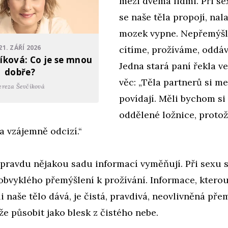
mezi dvěma lidmi. Při s
se naše těla propojí, nal
mozek vypne. Nepřemýšl
21. ZÁŘÍ 2026
cítíme, prožíváme, oddá
íková: Co je se mnou
Jedna stará paní řekla 
dobře?
věc: „Těla partnerů si m
ereza Ševčíková
povídají. Měli bychom si
oddělené ložnice, protož
la vzájemně odcizí.“
opravdu nějakou sadu informací vyměňují. Při sexu 
obvyklého přemýšlení k prožívání. Informace, ktero
li naše tělo dává, je čistá, pravdivá, neovlivněná př
e působit jako blesk z čistého nebe.