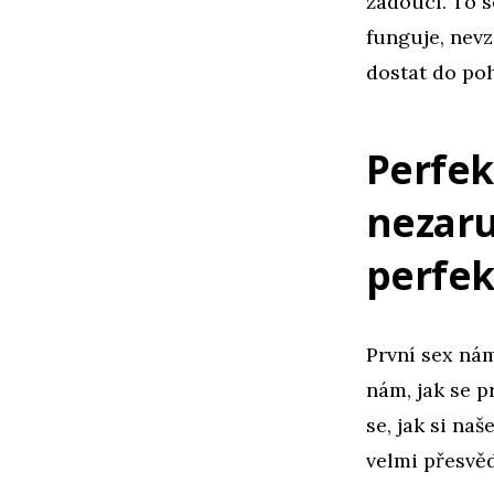
žádoucí. To s
funguje, nevz
dostat do po
Perfek
nezar
perfek
První sex nám
nám, jak se p
se, jak si na
velmi přesvěd