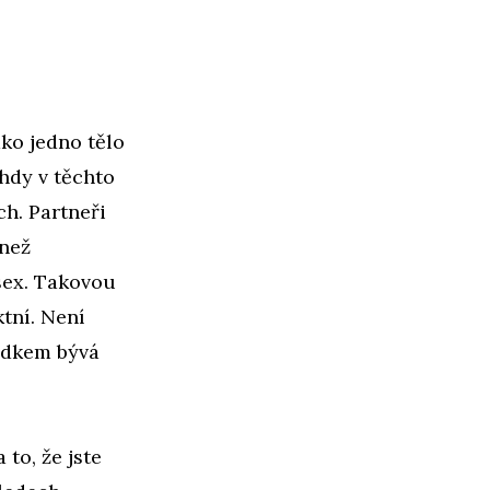
ako jedno tělo
hdy v těchto
ch. Partneři
 než
 sex. Takovou
ktní. Není
ledkem bývá
to, že jste