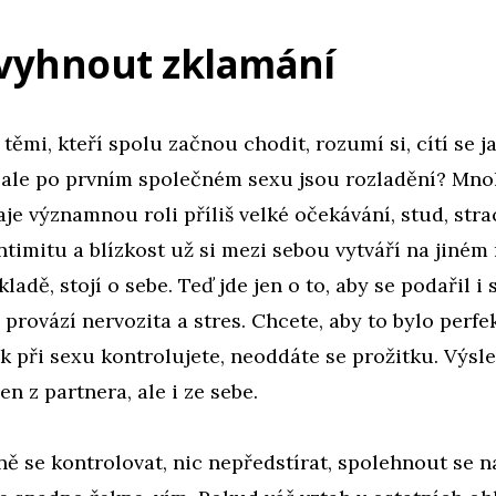
 vyhnout zklamání
s těmi, kteří spolu začnou chodit, rozumí si, cítí se j
, ale po prvním společném sexu jsou rozladění? Mno
je významnou roli příliš velké očekávání, stud, stra
 intimitu a blízkost už si mezi sebou vytváří na jiném
ladě, stojí o sebe. Teď jde jen o to, aby se podařil i
 provází nervozita a stres. Chcete, aby to bylo perfe
ak při sexu kontrolujete, neoddáte se prožitku. Výs
en z partnera, ale i ze sebe.
ě se kontrolovat, nic nepředstírat, spolehnout se na 