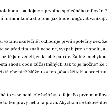
olehnout na dojmy z prvního společného milování?
ní intimní kontakt o tom, jak bude fungovat vznikají
u vztahu skutečně rozhoduje první společný sex. Že
te se před tím znali nebo ne, vyspali jste se spolu, a
mžitě jste věděli, že k sobě patříte. Žádné pochybno
ostá shoda obou zúčastněných. Jak to je možné? Že 
istá chemie? Můžou za ten „aha zážitek“ a procitnut
é to zase není. Ale bylo by to fajn. Po prvním mil
i je to ten pravý nebo ta pravá. Abychom se takové do