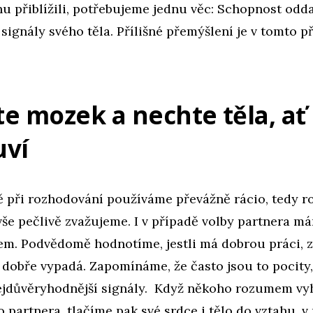
u přiblížili, potřebujeme jednu věc: Schopnost odda
signály svého těla. Přílišné přemýšlení je v tomto p
e mozek a nechte těla, ať 
uví
ě při rozhodování používáme převážně rácio, tedy 
še pečlivě zvažujeme. I v případě volby partnera m
em. Podvědomě hodnotíme, jestli má dobrou práci, 
li dobře vypadá. Zapomínáme, že často jsou to pocity, 
ejdůvěryhodnější signály. Když někoho rozumem v
o partnera, tlačíme pak své srdce i tělo do vztahu, 