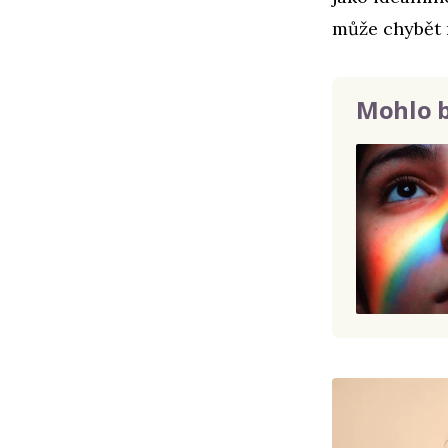
může chybět 
Mohlo b