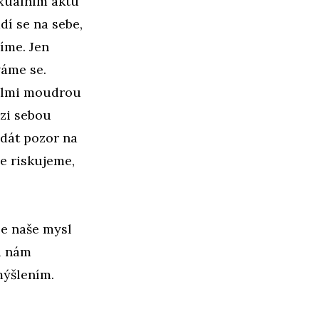
exuálním aktu
adí se na sebe,
íme. Jen
váme se.
velmi moudrou
ezi sebou
 dát pozor na
e riskujeme,
se naše mysl
u nám
emýšlením.