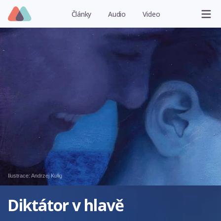
Články
Audio
Video
Ilustrace:
Andrzej Kulig
Diktátor v hlavě