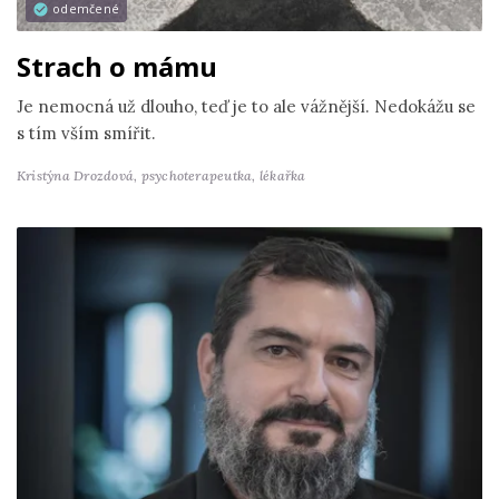
odemčené
Strach o mámu
Je nemocná už dlouho, teď je to ale vážnější. Nedokážu se
s tím vším smířit.
Kristýna Drozdová,
psychoterapeutka, lékařka