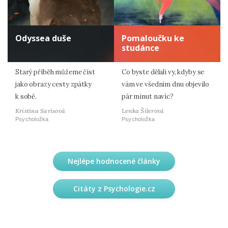
Odyssea duše
Pomaloučku ke
studánce
Starý příběh můžeme číst
Co byste dělali vy, kdyby se
jako obrazy cesty zpátky
vám ve všedním dnu objevilo
k sobě.
pár minut navíc?
Kristina Sarisová
Lenka Šilerová
Psycholožka
Psycholožka
Nejlépe hodnocené články
Citáty z Psychologie.cz