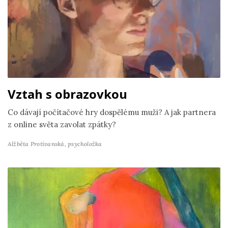
Vztah s obrazovkou
Co dávají počítačové hry dospělému muži? A jak partnera
z online světa zavolat zpátky?
Alžběta Protivanská,
psycholožka