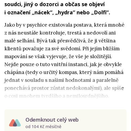
soudci, jiný o dozorci a občas se objeví
i označení „nácek“, „hydra“ nebo „Dolfi“.
Jako by v psychice existovala postava, která mnohé
z nás neustále kontroluje, trestá a nedovolí ani
malé selhání. Bývá tak přesvědčivá, že ji většina
klientů považuje za své svědomí. Při jejím bližším
mapování se však vyjevuje, že vše je složitější.
Nejde pouze o tuto vnitřní instanci, jak je obvykle
chápána (tedy o určitý kompas, který nám pomáhá
jednat v souladu s našimi hodnotami a paralelně
ponechává prostor zůstat nedokonalými), ale spíše
o cosi mnohem tvrdšího a nemilosrdnějšího.
Odemknout celý web
od 104 Kč měsíčně