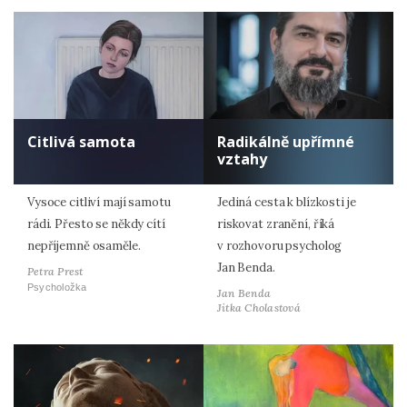
Citlivá samota
Radikálně upřímné
vztahy
Vysoce citliví mají samotu
Jediná cesta k blízkosti je
rádi. Přesto se někdy cítí
riskovat zranění, říká
nepříjemně osaměle.
v rozhovoru psycholog
Jan Benda.
Petra Prest
Psycholožka
Jan Benda
Jitka Cholastová