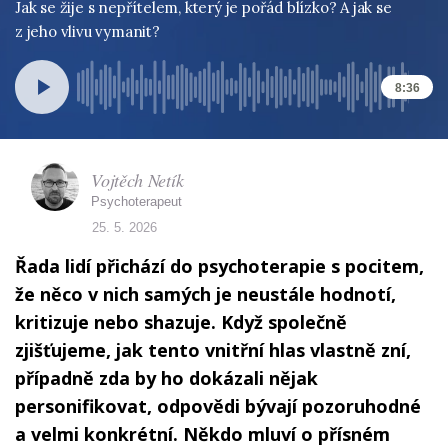
Jak se žije s nepřítelem, který je pořád blízko? A jak se
z jeho vlivu vymanit?
8:36
Vojtěch Netík
Psychoterapeut
25. 5. 2026
Řada lidí přichází do psychoterapie s pocitem,
že něco v nich samých je neustále hodnotí,
kritizuje nebo shazuje. Když společně
zjišťujeme, jak tento vnitřní hlas vlastně zní,
případně zda by ho dokázali nějak
personifikovat, odpovědi bývají pozoruhodné
a velmi konkrétní. Někdo mluví o přísném