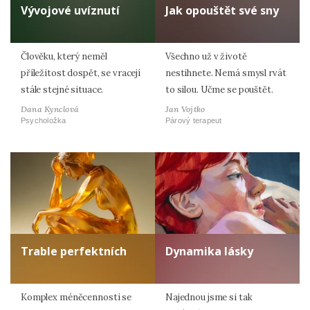
Vývojové uvíznutí
Jak opouštět své sny
Člověku, který neměl
Všechno už v životě
příležitost dospět, se vracejí
nestihnete. Nemá smysl rvát
stále stejné situace.
to silou. Učme se pouštět.
Dana Kynclová
Jan Vojtko
Psycholožka
Párový terapeut
Trable perfektních
Dynamika lásky
Komplex méněcennosti se
Najednou jsme si tak