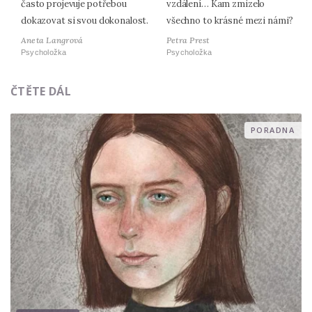
často projevuje potřebou
vzdálení… Kam zmizelo
dokazovat si svou dokonalost.
všechno to krásné mezi námi?
Aneta Langrová
Petra Prest
Psycholožka
Psycholožka
ČTĚTE DÁL
PORADNA