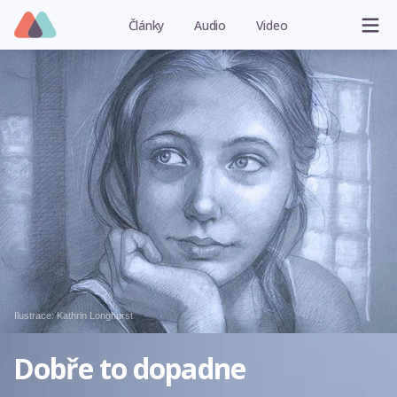
Články
Audio
Video
Ilustrace:
Kathrin Longhurst
Dobře to dopadne