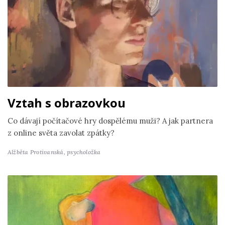
Vztah s obrazovkou
Co dávají počítačové hry dospělému muži? A jak partnera
z online světa zavolat zpátky?
Alžběta Protivanská,
psycholožka