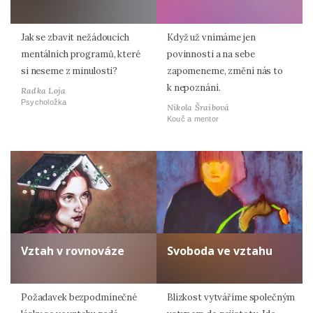
Jak se zbavit nežádoucích
Když už vnímáme jen
mentálních programů, které
povinnosti a na sebe
si neseme z minulosti?
zapomeneme, změní nás to
k nepoznání.
Radka Loja
Psycholožka
Nikola Šraibová
Kouč a mentor
Vztah v rovnováze
Svoboda ve vztahu
Požadavek bezpodmínečné
Blízkost vytváříme společným