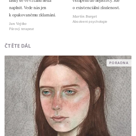
lásky se ve vztahu nedá
vstupem do nejistoty. Jde
naplnit. Vede nás jen
o existenciální zkušenost.
k opakovanému zklamání.
Martin Burget
Absolvent psychologie
Jan Vojtko
Párový terapeut
ČTĚTE DÁL
PORADNA