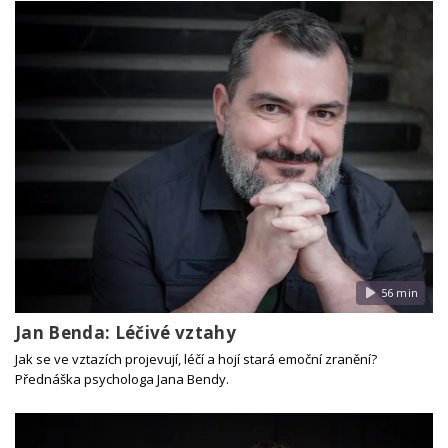
56 min
Jan Benda: Léčivé vztahy
Jak se ve vztazích projevují, léčí a hojí stará emoční zranění?
Přednáška psychologa Jana Bendy.