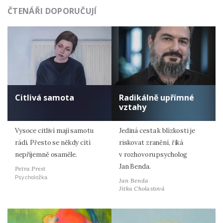
ČTENÁŘI DOPORUČUJÍ
Citlivá samota
Radikálně upřímné
vztahy
Vysoce citliví mají samotu
Jediná cesta k blízkosti je
rádi. Přesto se někdy cítí
riskovat zranění, říká
nepříjemně osaměle.
v rozhovoru psycholog
Jan Benda.
Petra Prest
Psycholožka
Jan Benda
Jitka Cholastová