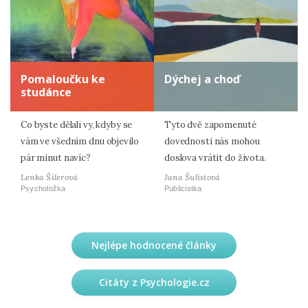
Pomaloučku ke
Dýchej a choď
studánce
Co byste dělali vy, kdyby se
Tyto dvě zapomenuté
vám ve všedním dnu objevilo
dovednosti nás mohou
pár minut navíc?
doslova vrátit do života.
Lenka Šilerová
Jana Šulistová
Psycholožka
Publicistka
Nejlépe hodnocené články
Citáty z Psychologie.cz