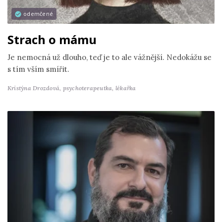
odemčené
Strach o mámu
Je nemocná už dlouho, teď je to ale vážnější. Nedokážu se
s tím vším smířit.
Kristýna Drozdová,
psychoterapeutka, lékařka