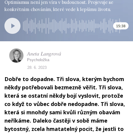
Optimismus není jen víra v budoucnost. Projevuje se
konkrétním chováním, které vede k lepšímu životu.
15:38
Aneta Langrová
Psycholožka
28. 6. 2023
Dobře to dopadne. Tři slova, kterým bychom
někdy potřebovali bezmezně věřit. Tři slova,
která se ostatní někdy bojí vyslovit, protože
co když to vůbec dobře nedopadne. Tři slova,
která si mnohdy sami kvůli různým obavám
neříkáme. Daleko častěji v sobě máme
bytostný, zcela hmatatelný pocit, že jestli to