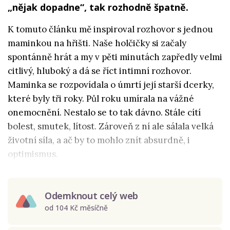
„nějak dopadne“, tak rozhodně špatně.
K tomuto článku mě inspiroval rozhovor s jednou
maminkou na hřišti. Naše holčičky si začaly
spontánně hrát a my v pěti minutách zapředly velmi
citlivý, hluboký a dá se říct intimní rozhovor.
Maminka se rozpovídala o úmrtí její starší dcerky,
které byly tři roky. Půl roku umírala na vážné
onemocnění. Nestalo se to tak dávno. Stále cítí
bolest, smutek, lítost. Zároveň z ní ale sálala velká
životní síla, a ač by to mohlo znít absurdně, i
optimismus.
Odemknout celý web
od 104 Kč měsíčně