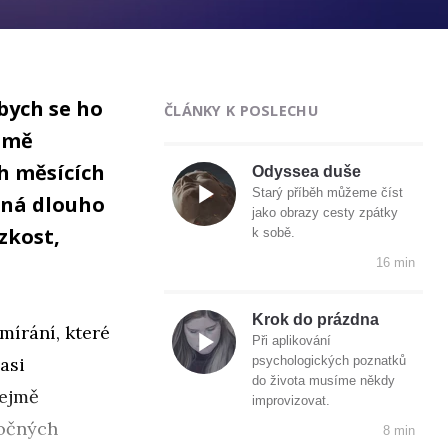
abych se ho
ČLÁNKY K POSLECHU
e mě
h měsících
Odyssea duše
Starý příběh můžeme číst
žná dlouho
jako obrazy cesty zpátky
zkost,
k sobě.
16 min
Krok do prázdna
mírání, které
Při aplikování
asi
psychologických poznatků
do života musíme někdy
řejmě
improvizovat.
ročných
8 min