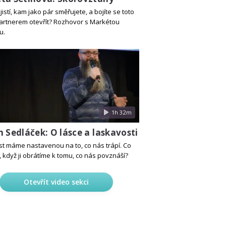
 jistí, kam jako pár směřujete, a bojíte se toto
artnerem otevřít? Rozhovor s Markétou
u.
1h 32m
 Sedláček: O lásce a laskavosti
t máme nastavenou na to, co nás trápí. Co
, když ji obrátíme k tomu, co nás povznáší?
Otevřít video sekci