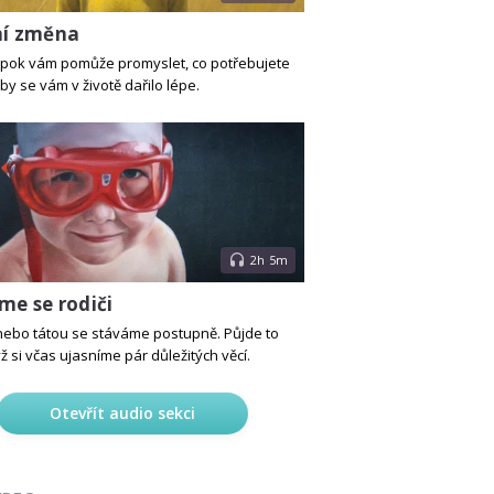
ní změna
Špok vám pomůže promyslet, co potřebujete
by se vám v životě dařilo lépe.
2h 5m
me se rodiči
bo tátou se stáváme postupně. Půjde to
ž si včas ujasníme pár důležitých věcí.
Otevřít audio sekci