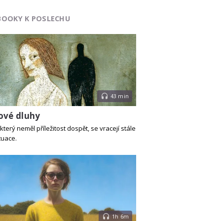
BOOKY K POSLECHU
43 min
ové dluhy
který neměl příležitost dospět, se vracejí stále
tuace.
1h 6m