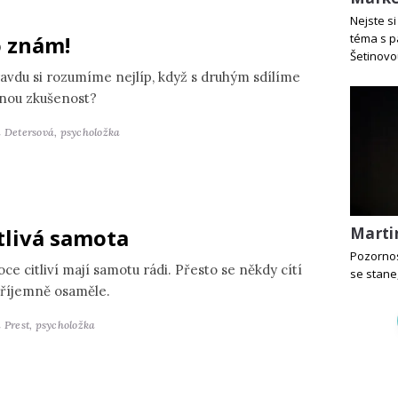
Nejste si
 znám!
téma s p
Šetinovo
avdu si rozumíme nejlíp, když s druhým sdílíme
jnou zkušenost?
a Detersová,
psycholožka
Martin
tlivá samota
Pozornos
ce citliví mají samotu rádi. Přesto se někdy cítí
se stane
říjemně osaměle.
 Prest,
psycholožka