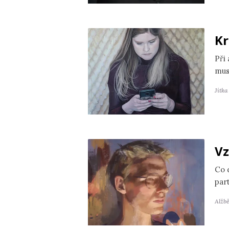
Kr
Při
mus
Jitk
Vz
Co 
par
Alžb