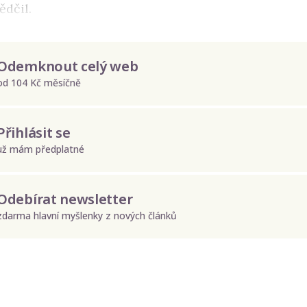
ědčil.
Odemknout celý web
od 104 Kč měsíčně
Přihlásit se
už mám předplatné
Odebírat newsletter
zdarma hlavní myšlenky z nových článků
Odeslat
Zadáním e-mailu souhlasíte se zpracováním osobních údajů.