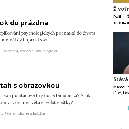
Život
Dalibor 
ok do prázdna
změnit, a
 aplikování psychologických poznatků do života
íme někdy improvizovat.
a Cholastová,
editorka psychologie.cz
Stává
tah s obrazovkou
Mámou ne
lépe, kdy
dávají počítačové hry dospělému muži? A jak
tnera z online světa zavolat zpátky?
ěta Protivanská,
psycholožka