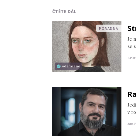
ČTĚTE DÁL
St
PORADNA
Je 
se s
Kris
odemčené
Ra
Jedi
v r
Jan 