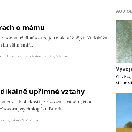
AUDIO
rach o mámu
nemocná už dlouho, teď je to ale vážnější. Nedokážu
 tím vším smířit.
týna Drozdová,
psychoterapeutka, lékařka
Vývoj
Člověku, 
stejné si
dikálně upřímné vztahy
ná cesta k blízkosti je riskovat zranění, říká
ozhovoru psycholog Jan Benda.
Benda,
Jitka Cholastová