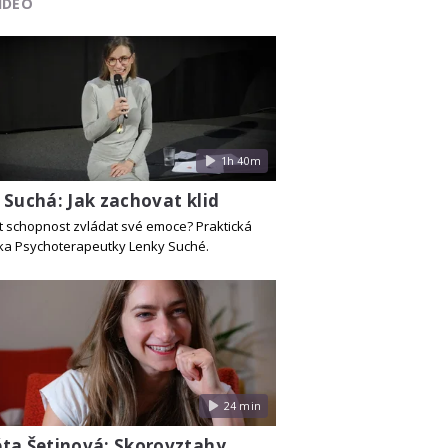
IDEO
1h 40m
 Suchá: Jak zachovat klid
lit schopnost zvládat své emoce? Praktická
a Psychoterapeutky Lenky Suché.
24 min
ta Šetinová: Skorovztahy