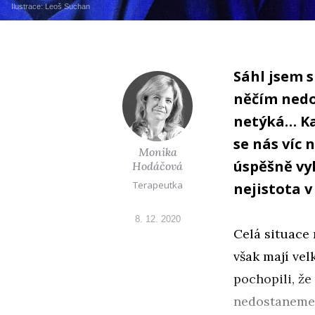
Ilustrace:
Leoš Suchan
Sáhl jsem s
něčím nedo
netýká… Ka
se nás víc
Monika
úspěšně vy
Hodáčová
Terapeutka
nejistota v
8. 12. 2020
Celá situace 
však mají vel
pochopili, že
nedostaneme,