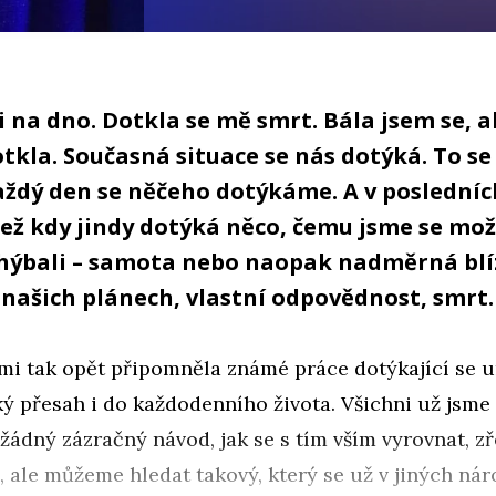
i na dno. Dotkla se mě smrt. Bála jsem se, 
tkla. Současná situace se nás dotýká. To s
ždý den se něčeho dotýkáme. A v posledníc
 než kdy jindy dotýká něco, čemu jsme se mo
hýbali – samota nebo naopak nadměrná blí
 našich plánech, vlastní odpovědnost, smrt.
mi tak opět připomněla známé práce dotýkající se u
ký přesah i do každodenního života. Všichni už jsme 
 žádný zázračný návod, jak se s tím vším vyrovnat, z
 ale můžeme hledat takový, který se už v jiných ná