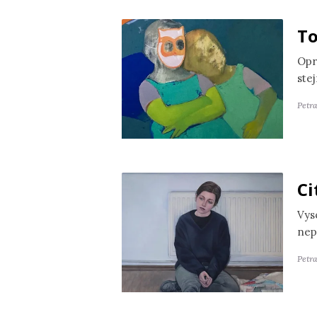
To
Opr
ste
Petr
Ci
Vyso
nep
Petra