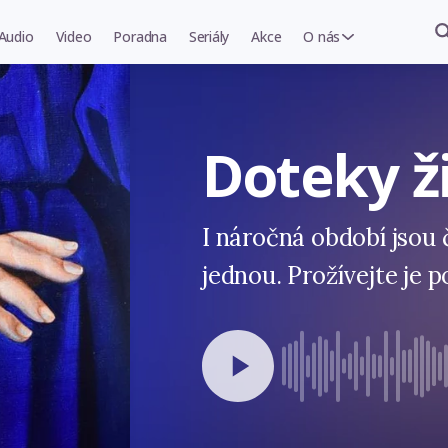
Audio
Video
Poradna
Seriály
Akce
O nás
Doteky ž
I náročná období jsou
jednou. Prožívejte je 