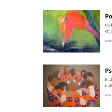
Po
Co 
obj
Lenk
Ps
Bud
o a
Nela