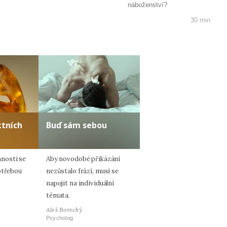
náboženství?
30 min
ktních
Buď sám sebou
nosti se
Aby novodobé přikázání
otřebou
nezůstalo frází, musí se
napojit na individuální
témata.
Aleš Borecký
Psycholog