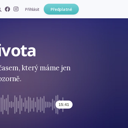
Přihlásit
Předplatné
ivota
 časem, který máme jen
pozorně.
15:41