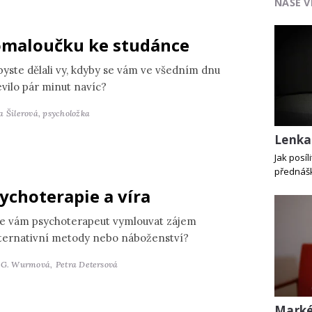
NAŠE V
maloučku ke studánce
byste dělali vy, kdyby se vám ve všedním dnu
evilo pár minut navíc?
a Šilerová,
psycholožka
Lenka
Jak posí
přednášk
ychoterapie a víra
e vám psychoterapeut vymlouvat zájem
lternativní metody nebo náboženství?
 G. Wurmová,
Petra Detersová
Marké