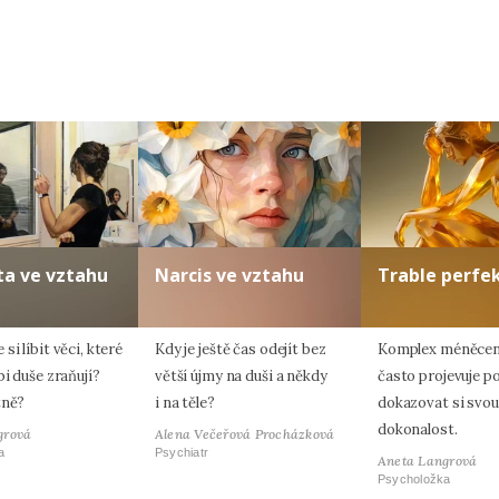
ta ve vztahu
Narcis ve vztahu
Trable perfe
si líbit věci, které
Kdy je ještě čas odejít bez
Komplex méněcen
bi duše zraňují?
větší újmy na duši a někdy
často projevuje p
tně?
i na těle?
dokazovat si svou
dokonalost.
grová
Alena Večeřová Procházková
a
Psychiatr
Aneta Langrová
Psycholožka