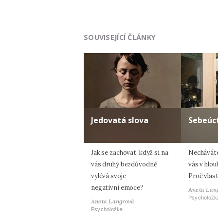
SOUVISEJÍCÍ ČLÁNKY
Jedovatá slova
Sebeúc
Jak se zachovat, když si na
Necháváte 
vás druhý bezdůvodně
vás v hlou
vylévá svoje
Proč vlas
negativní emoce?
Aneta Lan
Psycholožk
Aneta Langrová
Psycholožka