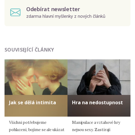
Odebírat newsletter
zdarma hlavní myšlenky z nových článků
Odeslat
SOUVISEJÍCÍ ČLÁNKY
Zadáním e-mailu souhlasíte se zpracováním osobních
údajů.
Jak se dělá intimita
Hra na nedostupnost
Všichni potřebujeme
Manipulace a vztahové hry
pohlazení, bojíme se ale ukázat
nejsou sexy. Zastírají