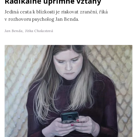
Radikálně upřímné vztahy
Jediná cesta k blízkosti je riskovat zranění, říká
v rozhovoru psycholog Jan Benda.
Jan Benda,
Jitka Cholastová