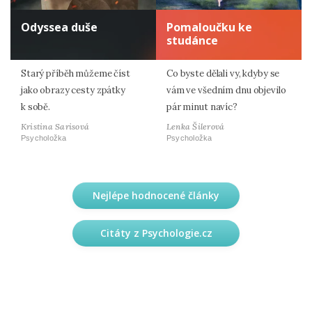
Odyssea duše
Pomaloučku ke
studánce
Starý příběh můžeme číst
Co byste dělali vy, kdyby se
jako obrazy cesty zpátky
vám ve všedním dnu objevilo
k sobě.
pár minut navíc?
Kristina Sarisová
Lenka Šilerová
Psycholožka
Psycholožka
Nejlépe hodnocené články
Citáty z Psychologie.cz