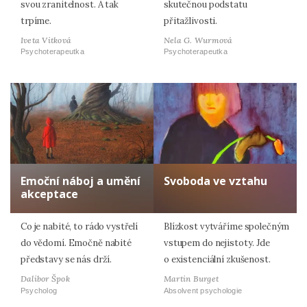
svou zranitelnost. A tak
skutečnou podstatu
trpíme.
přitažlivosti.
Iveta Vitková
Nela G. Wurmová
Psychoterapeutka
Psychoterapeutka
Emoční náboj a umění
Svoboda ve vztahu
akceptace
Co je nabité, to rádo vystřelí
Blízkost vytváříme společným
do vědomí. Emočně nabité
vstupem do nejistoty. Jde
představy se nás drží.
o existenciální zkušenost.
Dalibor Špok
Martin Burget
Psycholog
Absolvent psychologie