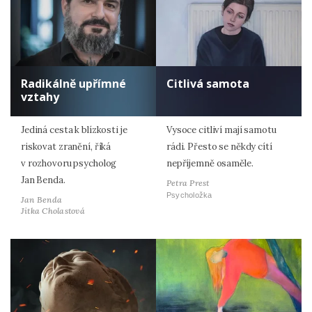
Radikálně upřímné
Citlivá samota
vztahy
Jediná cesta k blízkosti je
Vysoce citliví mají samotu
riskovat zranění, říká
rádi. Přesto se někdy cítí
v rozhovoru psycholog
nepříjemně osaměle.
Jan Benda.
Petra Prest
Psycholožka
Jan Benda
Jitka Cholastová