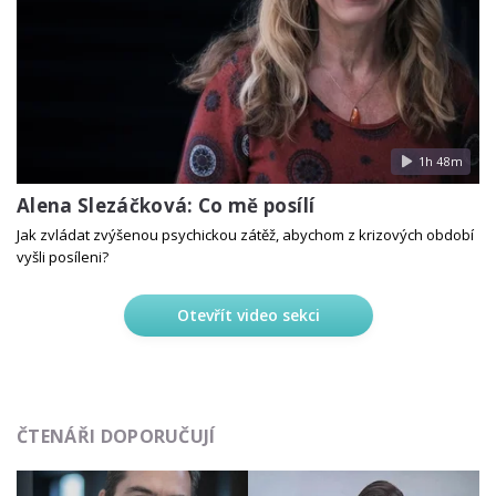
1h 48m
Alena Slezáčková: Co mě posílí
Jak zvládat zvýšenou psychickou zátěž, abychom z krizových období
vyšli posíleni?
Otevřít video sekci
ČTENÁŘI DOPORUČUJÍ