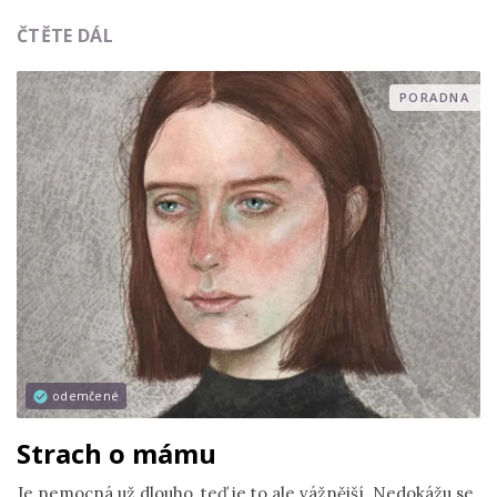
ČTĚTE DÁL
PORADNA
odemčené
Strach o mámu
Je nemocná už dlouho, teď je to ale vážnější. Nedokážu se