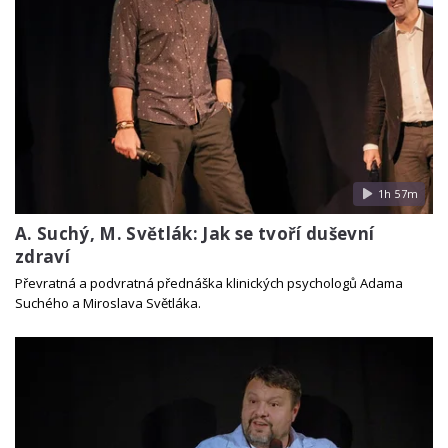
1h 57m
A. Suchý, M. Světlák: Jak se tvoří duševní
zdraví
Převratná a podvratná přednáška klinických psychologů Adama
Suchého a Miroslava Světláka.