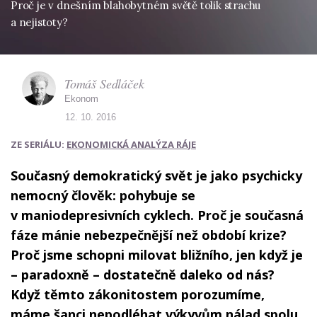
Proč je v dnešním blahobytném světě tolik strachu
a nejistoty?
Tomáš Sedláček
Ekonom
12. 10. 2016
ZE SERIÁLU:
EKONOMICKÁ ANALÝZA RÁJE
Současný demokratický svět je jako psychicky
nemocný člověk: pohybuje se
v maniodepresivních cyklech. Proč je současná
fáze mánie nebezpečnější než období krize?
Proč jsme schopni milovat bližního, jen když je
– paradoxně – dostatečně daleko od nás?
Když těmto zákonitostem porozumíme,
máme šanci nepodléhat výkyvům nálad spolu