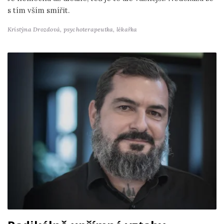
s tím vším smířit.
Kristýna Drozdová,
psychoterapeutka, lékařka