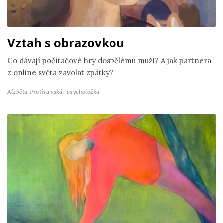
Vztah s obrazovkou
Co dávají počítačové hry dospělému muži? A jak partnera
z online světa zavolat zpátky?
Alžběta Protivanská,
psycholožka