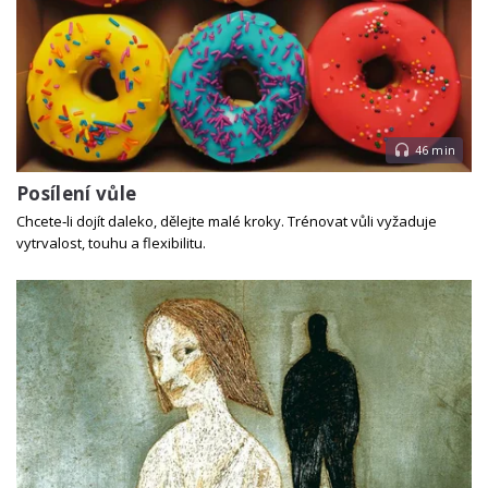
46 min
Posílení vůle
Chcete‑li dojít daleko, dělejte malé kroky. Trénovat vůli vyžaduje
vytrvalost, touhu a flexibilitu.