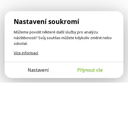
Nastavení soukromí
Můžeme povolit některé další služby pro analýzu
návštěvnosti? Svůj souhlas můžete kdykoliv změnit nebo
odvolat.
Více informací
.
Nastavení
Přijmout vše
Psychologové a psychoterapeuti na webu Psychologie.cz
sdílí své zkušenosti s lidmi, kterým se nemohou věnovat
osobně. Připojte se k nám, podporujeme se navzájem.