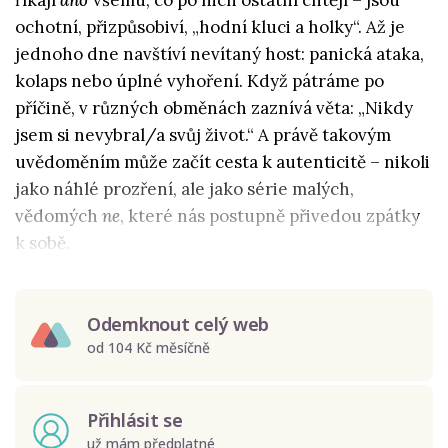
říkají
ano
všemu, co po nich ostatní chtějí – jsou
ochotní, přizpůsobiví, „hodní kluci a holky“. Až je
jednoho dne navštíví nevítaný host: panická ataka,
kolaps nebo úplné vyhoření. Když pátráme po
příčině, v různých obměnách zaznívá věta: „Nikdy
jsem si nevybral/a svůj život.“ A právě takovým
uvědoměním může začít cesta k autenticitě – nikoli
jako náhlé prozření, ale jako série malých,
vědomých
ne
, které nás postupně přivedou zpátky
k sobě.
Odemknout celý web
od 104 Kč měsíčně
Přihlásit se
už mám předplatné