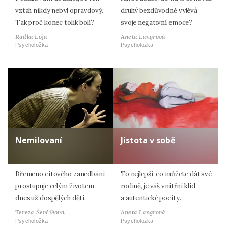
vztah nikdy nebyl opravdový.
druhý bezdůvodně vylévá
Tak proč konec tolik bolí?
svoje negativní emoce?
Radka Loja
Aneta Langrová
Psycholožka
Psycholožka
Nemilovaní
Jistota v sobě
Břemeno citového zanedbání
To nejlepší, co můžete dát své
prostupuje celým životem
rodině, je váš vnitřní klid
dnes už dospělých dětí.
a autentické pocity.
Tereza Ševčíková
Aneta Langrová
Psycholožka
Psycholožka