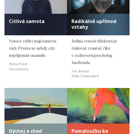
Citlivá samota
Radikálně upřímné
vztahy
Vysoce citliví mají samotu
Jediná cesta k blízkosti je
rádi. Přesto se někdy cítí
riskovat zranění, říká
nepříjemně osaměle.
v rozhovoru psycholog
Jan Benda.
Petra Prest
Psycholožka
Jan Benda
Jitka Cholastová
Dýchej a choď
Pomaloučku ke