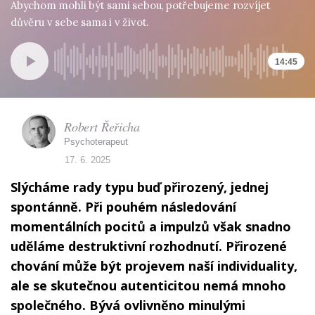
Abychom mohli být sami sebou, potřebujeme rozvíjet
důvěru v sebe sama i v život.
14:45
Robert Řeřicha
Psychoterapeut
17. 6. 2025
Slýcháme rady typu buď přirozený, jednej
spontánně. Při pouhém následování
momentálních pocitů a impulzů však snadno
uděláme destruktivní rozhodnutí. Přirozené
chování může být projevem naší individuality,
ale se skutečnou autenticitou nemá mnoho
společného. Bývá ovlivněno minulými