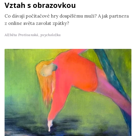
Vztah s obrazovkou
Co dávají počítačové hry dospělému muži? A jak partnera
z online světa zavolat zpátky?
Alžběta Protivanská,
psycholožka