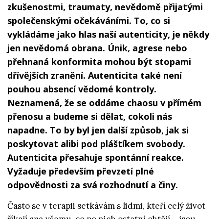
zkušenostmi, traumaty, nevědomě přijatými
společenskými očekáváními. To, co si
vykládáme jako hlas naší autenticity, je někdy
jen nevědomá obrana. Únik, agrese nebo
přehnaná konformita mohou být stopami
dřívějších zranění. Autenticita také není
pouhou absencí vědomé kontroly.
Neznamená, že se oddáme chaosu v přímém
přenosu a budeme si dělat, cokoli nás
napadne. To by byl jen další způsob, jak si
poskytovat alibi pod pláštíkem svobody.
Autenticita přesahuje spontánní reakce.
Vyžaduje především převzetí plné
odpovědnosti za svá rozhodnutí a činy.
Často se v terapii setkávám s lidmi, kteří celý život