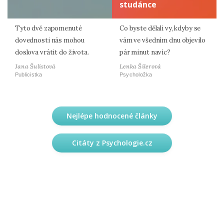
studánce
Tyto dvě zapomenuté
Co byste dělali vy, kdyby se
dovednosti nás mohou
vám ve všedním dnu objevilo
doslova vrátit do života.
pár minut navíc?
Jana Šulistová
Lenka Šilerová
Publicistka
Psycholožka
Nejlépe hodnocené články
Citáty z Psychologie.cz