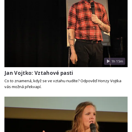
1h 15m
Jan Vojtko: Vztahové pasti
Co to znamená, když se ve vztahu nudíte? Odpověď Honzy Vojtka
vás možná překvapí.