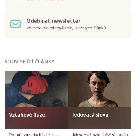
Odebírat newsletter
zdarma hlavní myšlenky z nových článků
Odeslat
SOUVISEJÍCÍ ČLÁNKY
Zadáním e-mailu souhlasíte se zpracováním osobních
údajů.
Vztahové iluze
Jedovatá slova
Pomalu vám dochází, že ten
Jak se zachovat, když si na vás