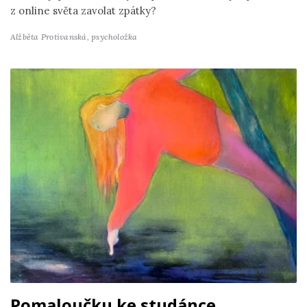
z online světa zavolat zpátky?
Alžběta Protivanská,
psycholožka
Pomaloučku ke studánce