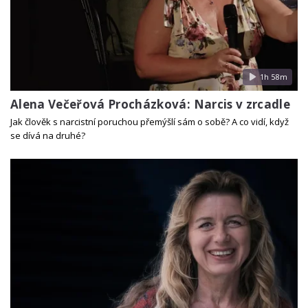
1h 58m
Alena Večeřová Procházková: Narcis v zrcadle
Jak člověk s narcistní poruchou přemýšlí sám o sobě? A co vidí, když
se dívá na druhé?