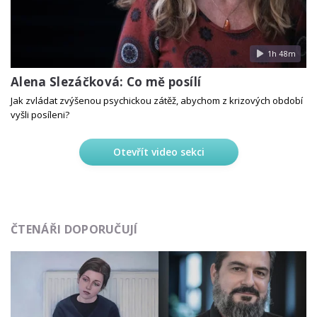
1h 48m
Alena Slezáčková: Co mě posílí
Jak zvládat zvýšenou psychickou zátěž, abychom z krizových období
vyšli posíleni?
Otevřít video sekci
ČTENÁŘI DOPORUČUJÍ