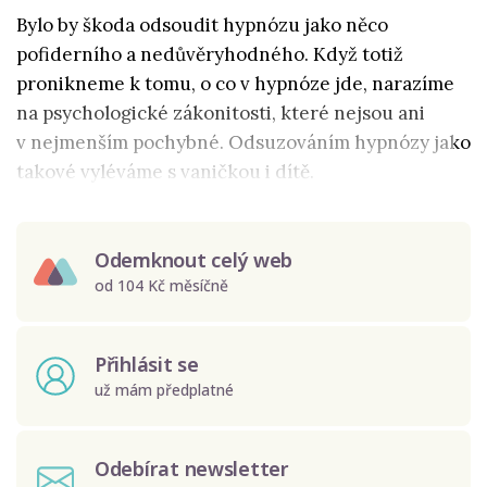
Bylo by škoda odsoudit hypnózu jako něco
pofiderního a nedůvěryhodného. Když totiž
pronikneme k tomu, o co v hypnóze jde, narazíme
na psychologické zákonitosti, které nejsou ani
v nejmenším pochybné. Odsuzováním hypnózy jako
takové vyléváme s vaničkou i dítě.
Odemknout celý web
od 104 Kč měsíčně
Přihlásit se
už mám předplatné
Odebírat newsletter