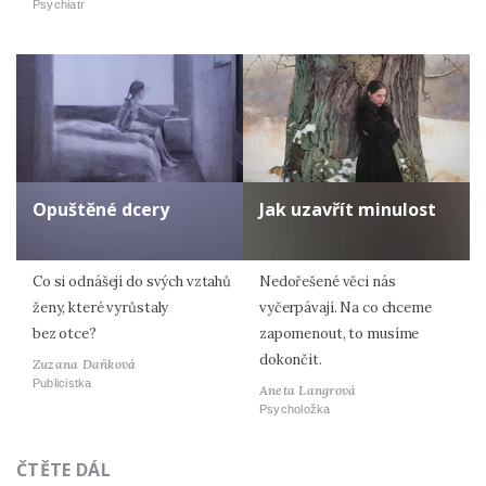
Psychiatr
Opuštěné dcery
Jak uzavřít minulost
Co si odnášejí do svých vztahů
Nedořešené věci nás
ženy, které vyrůstaly
vyčerpávají. Na co chceme
bez otce?
zapomenout, to musíme
dokončit.
Zuzana Daňková
Publicistka
Aneta Langrová
Psycholožka
ČTĚTE DÁL