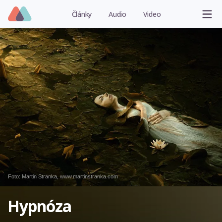
Články
Audio
Video
Foto:
Martin Stranka, www.martinstranka.com
Hypnóza