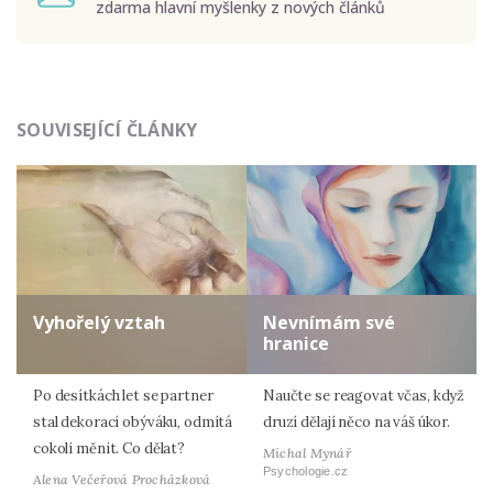
zdarma hlavní myšlenky z nových článků
Odeslat
SOUVISEJÍCÍ ČLÁNKY
Zadáním e-mailu souhlasíte se zpracováním osobních
údajů.
Vyhořelý vztah
Nevnímám své
hranice
Po desítkách let se partner
Naučte se reagovat včas, když
stal dekorací obýváku, odmítá
druzí dělají něco na váš úkor.
cokoli měnit. Co dělat?
Michal Mynář
Psychologie.cz
Alena Večeřová Procházková