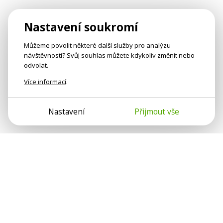
Nastavení soukromí
Můžeme povolit některé další služby pro analýzu
návštěvnosti? Svůj souhlas můžete kdykoliv změnit nebo
odvolat.
Více informací
.
Nastavení
Přijmout vše
Psychologové a psychoterapeuti na webu Psychologie.cz
sdílí své zkušenosti s lidmi, kterým se nemohou věnovat
osobně. Připojte se k nám, podporujeme se navzájem.