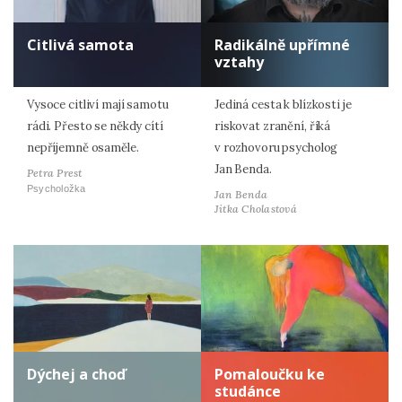
Citlivá samota
Radikálně upřímné
vztahy
Vysoce citliví mají samotu
Jediná cesta k blízkosti je
rádi. Přesto se někdy cítí
riskovat zranění, říká
nepříjemně osaměle.
v rozhovoru psycholog
Jan Benda.
Petra Prest
Psycholožka
Jan Benda
Jitka Cholastová
Dýchej a choď
Pomaloučku ke
studánce