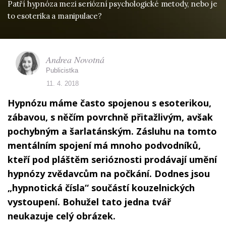
Patří hypnóza mezi seriózní psychologické metody, nebo je
to esoterika a manipulace?
Andrea Novotná
Publicistka
11. 4. 2018
Hypnózu máme často spojenou s esoterikou,
zábavou, s něčím povrchně přitažlivým, avšak
pochybným a šarlatánským. Zásluhu na tomto
mentálním spojení má mnoho podvodníků,
kteří pod pláštěm serióznosti prodávají umění
hypnózy zvědavcům na počkání. Dodnes jsou
„hypnotická čísla“ součástí kouzelnických
vystoupení. Bohužel tato jedna tvář
neukazuje celý obrázek.