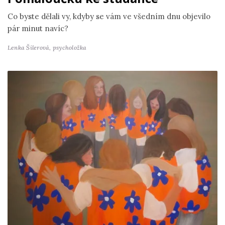
Co byste dělali vy, kdyby se vám ve všedním dnu objevilo
pár minut navíc?
Lenka Šilerová,
psycholožka