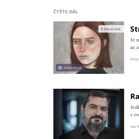
ČTĚTE DÁL
St
PORADNA
Je 
se s
Kris
odemčené
Ra
Jedi
v r
Jan 