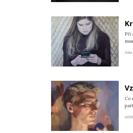
Kr
Při
mus
Jitk
Vz
Co 
par
Alžb