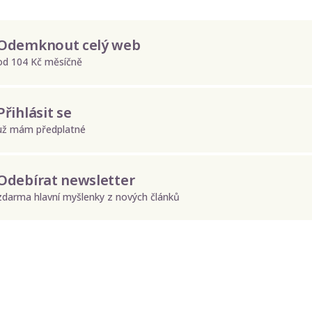
Odemknout celý web
od 104 Kč měsíčně
Přihlásit se
už mám předplatné
Odebírat newsletter
zdarma hlavní myšlenky z nových článků
Odeslat
Zadáním e-mailu souhlasíte se zpracováním osobních údajů.