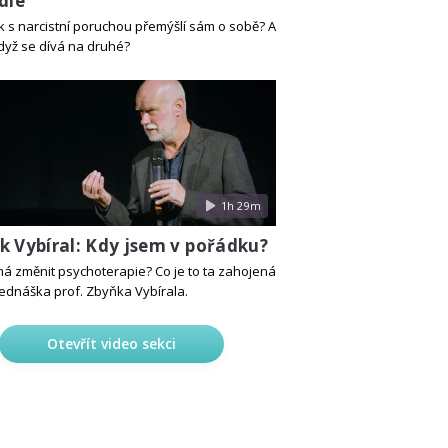
dle
ěk s narcistní poruchou přemýšlí sám o sobě? A
když se dívá na druhé?
1h 29m
k Vybíral: Kdy jsem v pořádku?
má změnit psychoterapie? Co je to ta zahojená
ednáška prof. Zbyňka Vybírala.
Otevřít video sekci