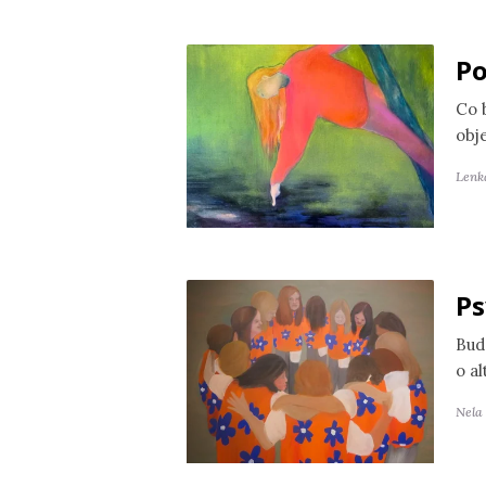
Po
Co 
obj
Lenk
Ps
Bud
o a
Nela