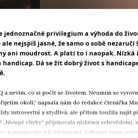
e jednoznačné privilegium a výhoda do živo
ale nejspíš jasné, že samo o sobě nezaručí š
y ani moudrost. A platí to i naopak. Nízká 
a handicap. Dá se žít dobrý život s handica
ě.
Q a nevím, co si počít se životem. Neumím se vyrov
řijetím okolí,“ napsala nám do redakce čtenářka Mar
ždy introvertní a stydlivá, ale přitom toužila najít p
é „hloupé chyby“ připisovala nízkému sebevědomí, al
o komentovaly její inteligenci. Odborné testy potvrd