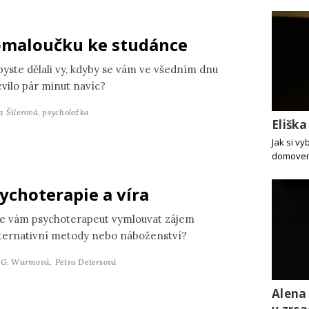
maloučku ke studánce
byste dělali vy, kdyby se vám ve všedním dnu
evilo pár minut navíc?
a Šilerová,
psycholožka
Elišk
Jak si v
domove
ychoterapie a víra
e vám psychoterapeut vymlouvat zájem
lternativní metody nebo náboženství?
 G. Wurmová,
Petra Detersová
Alena