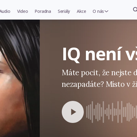
Audio
Video
Poradna
Seriály
Akce
O nás
IQ není 
Máte pocit, že nejste d
nezapadáte? Místo v ži