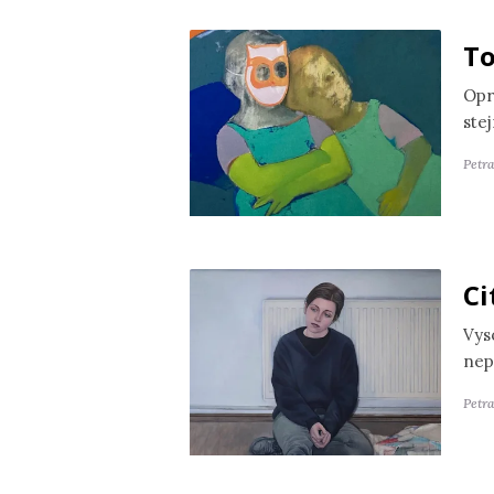
To
Opr
ste
Petr
Ci
Vyso
nep
Petra