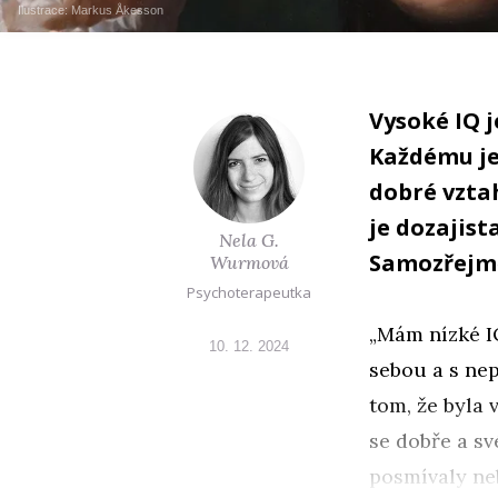
Ilustrace:
Markus Åkesson
Vysoké IQ j
Každému je 
dobré vztah
je dozajist
Nela G.
Samozřejm
Wurmová
Psychoterapeutka
„Mám nízké I
10. 12. 2024
sebou a s nep
tom, že byla v
se dobře a sv
posmívaly neb