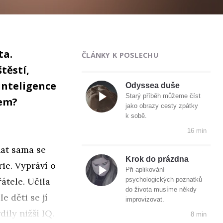
ta.
ČLÁNKY K POSLECHU
těstí,
inteligence
Odyssea duše
Starý příběh můžeme číst
pem?
jako obrazy cesty zpátky
k sobě.
16 min
nat sama se
Krok do prázdna
ie. Vypráví o
Při aplikování
řátele. Učila
psychologických poznatků
do života musíme někdy
e děti se jí
improvizovat.
ily nižší IQ.
8 min