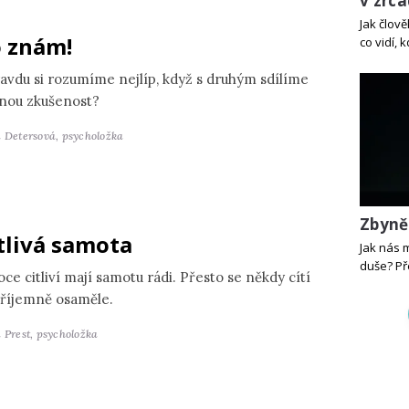
v zrca
Jak člov
 znám!
co vidí, 
avdu si rozumíme nejlíp, když s druhým sdílíme
jnou zkušenost?
a Detersová,
psycholožka
Zbyně
tlivá samota
Jak nás 
duše? Př
ce citliví mají samotu rádi. Přesto se někdy cítí
říjemně osaměle.
 Prest,
psycholožka