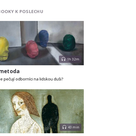
BOOKY K POSLECHU
1h 32m
 metoda
e pečují odborníci na lidskou duši?
43 min