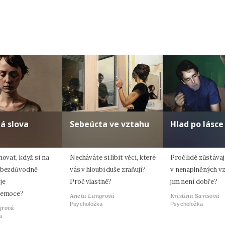
á slova
Sebeúcta ve vztahu
Hlad po lásce
hovat, když si na
Necháváte si líbit věci, které
Proč lidé zůstávaj
 bezdůvodně
vás v hloubi duše zraňují?
v nenaplněných vz
je
Proč vlastně?
jim není dobře?
 emoce?
Aneta Langrová
Kristina Sarisová
Psycholožka
Psycholožka
grová
a