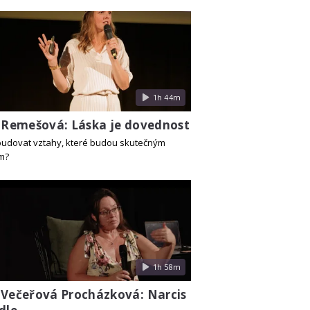
1h 44m
a Remešová: Láska je dovednost
ybudovat vztahy, které budou skutečným
m?
1h 58m
 Večeřová Procházková: Narcis