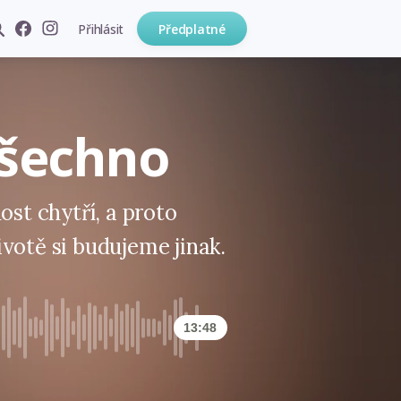
Přihlásit
Předplatné
všechno
ost chytří, a proto
votě si budujeme jinak.
13:48