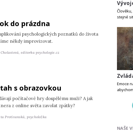
Vývoj
Člověku, 
stejné si
ok do prázdna
 aplikování psychologických poznatků do života
íme někdy improvizovat.
a Cholastová,
editorka psychologie.cz
Zvlád
Emoce ná
tah s obrazovkou
abychom 
dávají počítačové hry dospělému muži? A jak
tnera z online světa zavolat zpátky?
ěta Protivanská,
psycholožka
NAŠE V