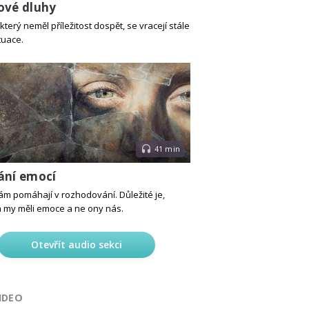
ové dluhy
který neměl příležitost dospět, se vracejí stále
tuace.
41 min
ání emocí
m pomáhají v rozhodování. Důležité je,
my měli emoce a ne ony nás.
Otevřít audio sekci
IDEO