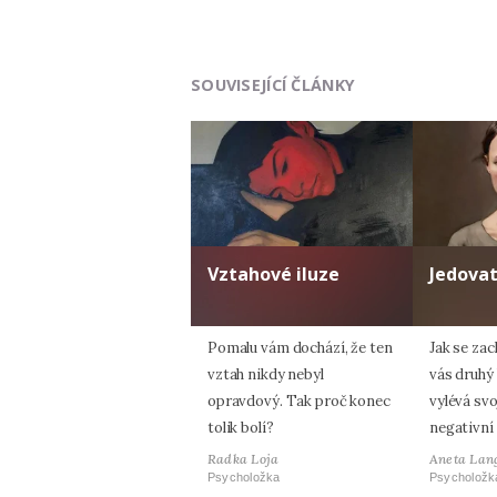
SOUVISEJÍCÍ ČLÁNKY
Vztahové iluze
Jedovat
Pomalu vám dochází, že ten
Jak se zac
vztah nikdy nebyl
vás druhý
opravdový. Tak proč konec
vylévá svo
tolik bolí?
negativní
Radka Loja
Aneta Lan
Psycholožka
Psycholožk