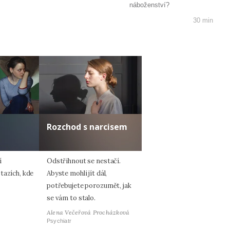
náboženství?
30 min
Rozchod s narcisem
í
Odstřihnout se nestačí.
tazích, kde
Abyste mohli jít dál,
potřebujete porozumět, jak
se vám to stalo.
Alena Večeřová Procházková
Psychiatr