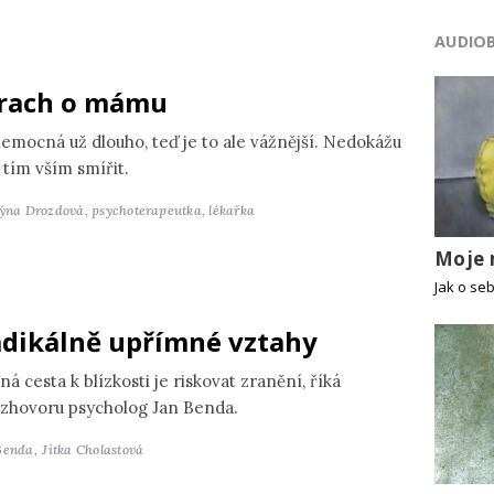
AUDIO
rach o mámu
nemocná už dlouho, teď je to ale vážnější. Nedokážu
 tím vším smířit.
týna Drozdová,
psychoterapeutka, lékařka
Moje
Jak o seb
dikálně upřímné vztahy
ná cesta k blízkosti je riskovat zranění, říká
ozhovoru psycholog Jan Benda.
Benda,
Jitka Cholastová