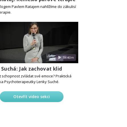
logem Pavlem Ratajem nahlížíme do zákulisí
erapie.
1h 40m
 Suchá: Jak zachovat klid
lit schopnost zvládat své emoce? Praktická
a Psychoterapeutky Lenky Suché.
Otevřít video sekci