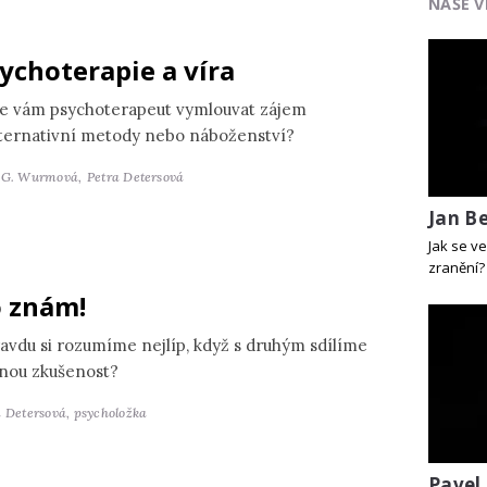
NAŠE V
ychoterapie a víra
e vám psychoterapeut vymlouvat zájem
lternativní metody nebo náboženství?
 G. Wurmová,
Petra Detersová
Jan B
Jak se ve
zranění?
 znám!
avdu si rozumíme nejlíp, když s druhým sdílíme
jnou zkušenost?
a Detersová,
psycholožka
Pavel