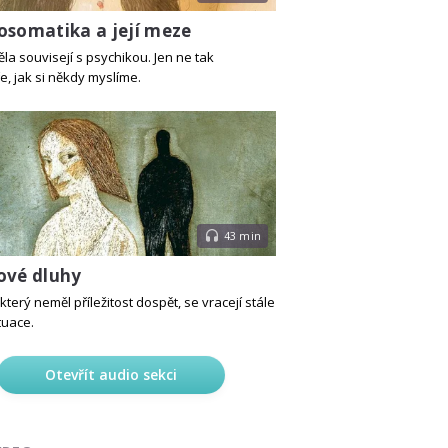
osomatika a její meze
la souvisejí s psychikou. Jen ne tak
e, jak si někdy myslíme.
43 min
ové dluhy
který neměl příležitost dospět, se vracejí stále
tuace.
Otevřít audio sekci