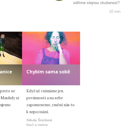
sdílíme stejnou zkušenost?
10 min
ranice
Chybím sama sobě
 proto se
Když už vnímáme jen
. Mnohdy si
povinnosti a na sebe
žujeme.
zapomeneme, změní nás to
k nepoznání.
Nikola Šraibová
Kouč a mentor