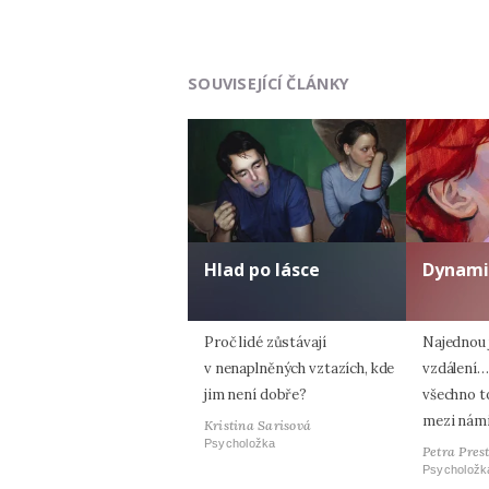
SOUVISEJÍCÍ ČLÁNKY
Hlad po lásce
Dynami
Proč lidé zůstávají
Najednou 
v nenaplněných vztazích, kde
vzdálení…
jim není dobře?
všechno t
mezi nám
Kristina Sarisová
Psycholožka
Petra Pres
Psycholožk