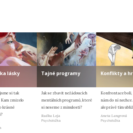
ka lásky
Tajné programy
Konflikty a h
jsme si tak
Jak se zbavit nežádoucích
Konfrontace bolí,
 Kam zmizelo
mentálních programů, které
nám do ní nechce
o krásné
si neseme z minulosti?
ale právě tím ubli
i?
Radka Loja
Aneta Langrová
Psycholožka
Psycholožka
t
a