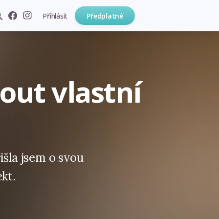
Přihlásit
Předplatné
out vlastní
išla jsem o svou
kt.