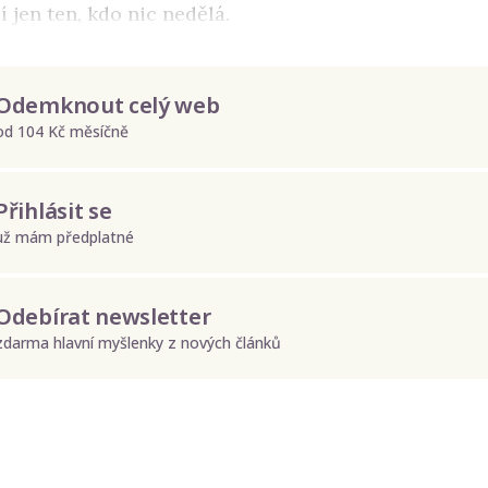
í jen ten, kdo nic nedělá.
Odemknout celý web
od 104 Kč měsíčně
Přihlásit se
už mám předplatné
Odebírat newsletter
zdarma hlavní myšlenky z nových článků
Odeslat
Zadáním e-mailu souhlasíte se zpracováním osobních údajů.