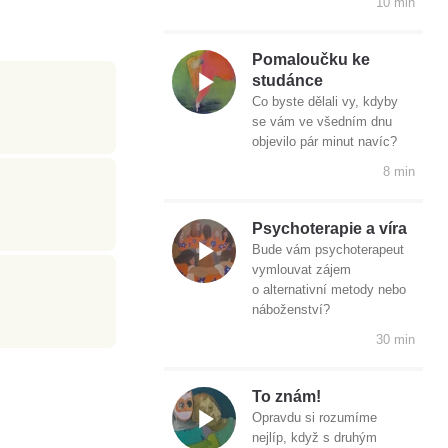
10 min
Pomaloučku ke
studánce
Co byste dělali vy, kdyby
se vám ve všedním dnu
objevilo pár minut navíc?
8 min
Psychoterapie a víra
Bude vám psychoterapeut
vymlouvat zájem
o alternativní metody nebo
náboženství?
30 min
To znám!
Opravdu si rozumíme
nejlíp, když s druhým