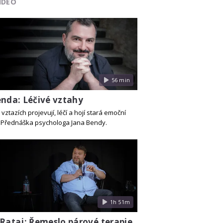
IDEO
56 min
enda: Léčivé vztahy
 vztazích projevují, léčí a hojí stará emoční
 Přednáška psychologa Jana Bendy.
1h 51m
 Rataj: Řemeslo párové terapie