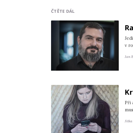
ČTĚTE DÁL
Ra
Jedi
v r
Jan 
Kr
Při
mus
Jitk