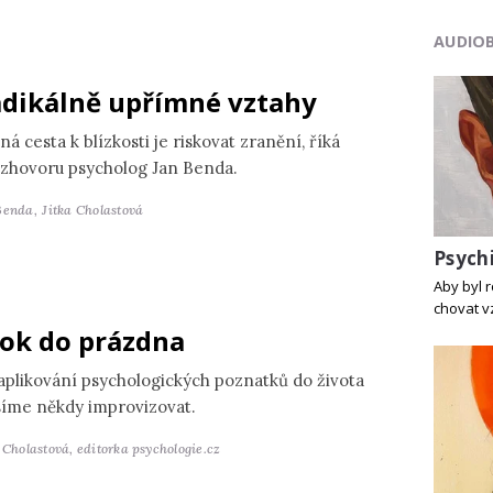
AUDIO
dikálně upřímné vztahy
ná cesta k blízkosti je riskovat zranění, říká
ozhovoru psycholog Jan Benda.
Benda,
Jitka Cholastová
Psych
Aby byl 
chovat v
ok do prázdna
 aplikování psychologických poznatků do života
íme někdy improvizovat.
a Cholastová,
editorka psychologie.cz