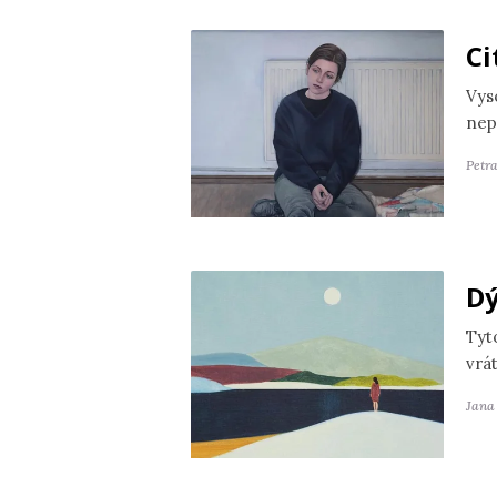
Ci
Vyso
nep
Petra
Dý
Tyt
vrát
Jana