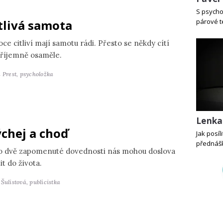
S psycho
tlivá samota
párové t
ce citliví mají samotu rádi. Přesto se někdy cítí
říjemně osaměle.
 Prest,
psycholožka
Lenka
chej a choď
Jak posí
přednášk
o dvě zapomenuté dovednosti nás mohou doslova
it do života.
 Šulistová,
publicistka