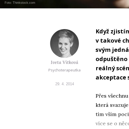
Foto: Thinkstock.com
Když zjistí
v takové c
svým jedná
odpuštěno –
Iveta Vitková
reálný scén
Psychoterapeutka
akceptace 
29. 4. 2014
Přes všechnu 
která svazuje
tím vším poci
více se o něc