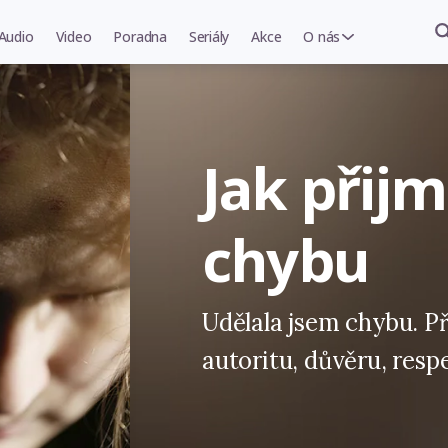
Audio
Video
Poradna
Seriály
Akce
O nás
Jak přijm
chybu
Udělala jsem chybu. Př
autoritu, důvěru, respe