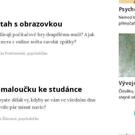
Psych
Nemoci tě
tah s obrazovkou
přímočař
dávají počítačové hry dospělému muži? A jak
tnera z online světa zavolat zpátky?
ěta Protivanská,
psycholožka
Vývoj
maloučku ke studánce
Člověku, 
stejné si
byste dělali vy, kdyby se vám ve všedním dnu
evilo pár minut navíc?
a Šilerová,
psycholožka