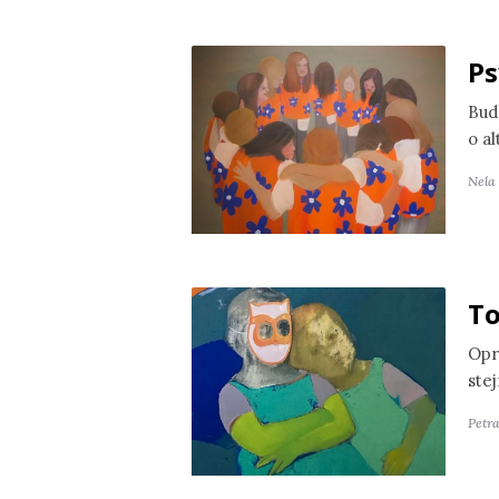
Ps
Bud
o a
Nela
To
Opr
ste
Petr