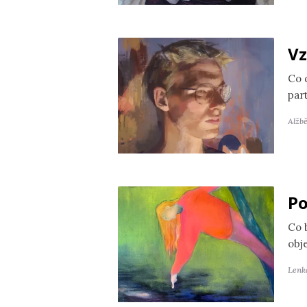
Vz
Co 
par
Alžb
Po
Co 
obj
Lenk