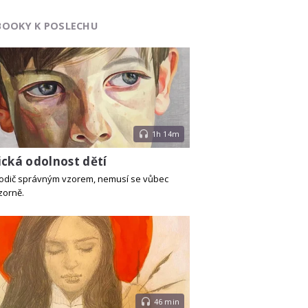
BOOKY K POSLECHU
1h 14m
ická odolnost dětí
rodič správným vzorem, nemusí se vůbec
zorně.
46 min