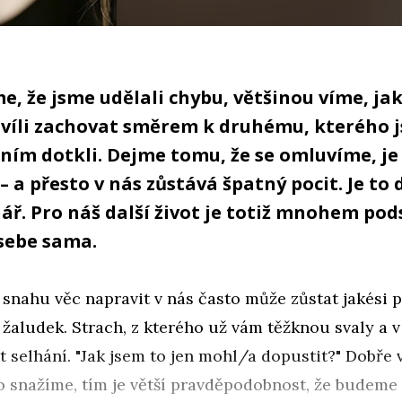
me, že jsme udělali chybu, většinou víme, jak
hvíli zachovat směrem k druhému, kterého 
ním dotkli. Dejme tomu, že se omluvíme, j
 a přesto v nás zůstává špatný pocit. Je to 
ář. Pro náš další život je totiž mnohem pod
sebe sama.
snahu věc napravit v nás často může zůstat jakési p
 žaludek. Strach, z kterého už vám těžknou svaly a v
t selhání. "Jak jsem to jen mohl/a dopustit?" Dobře 
o snažíme, tím je větší pravděpodobnost, že budeme 