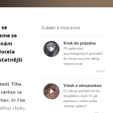
 se
ČLÁNKY K POSLECHU
jsme se
e nám
Krok do prázdna
Při aplikování
docela
psychologických poznatků
statnější
do života musíme někdy
improvizovat.
8 min
nutí. Tíha,
Vztah s obrazovkou
 závěsu za
Co dávají počítačové hry
dospělému muži? A jak
víme, že čím
partnera z online světa
zavolat zpátky?
dělat chyby.