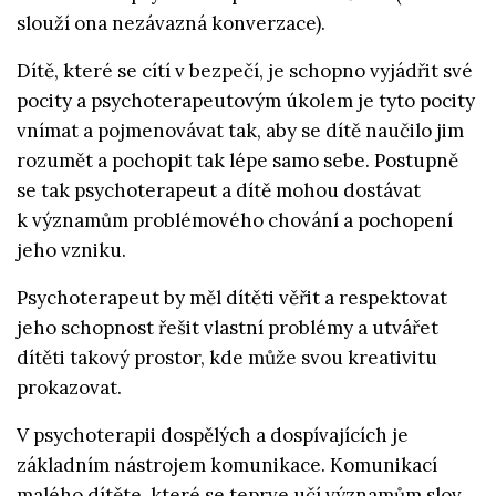
slouží ona nezávazná konverzace).
Dítě, které se cítí v bezpečí, je schopno vyjádřit své
pocity a psychoterapeutovým úkolem je tyto pocity
vnímat a pojmenovávat tak, aby se dítě naučilo jim
rozumět a pochopit tak lépe samo sebe. Postupně
se tak psychoterapeut a dítě mohou dostávat
k významům problémového chování a pochopení
jeho vzniku.
Psychoterapeut by měl dítěti věřit a respektovat
jeho schopnost řešit vlastní problémy a utvářet
dítěti takový prostor, kde může svou kreativitu
prokazovat.
V psychoterapii dospělých a dospívajících je
základním nástrojem komunikace. Komunikací
malého dítěte, které se teprve učí významům slov,