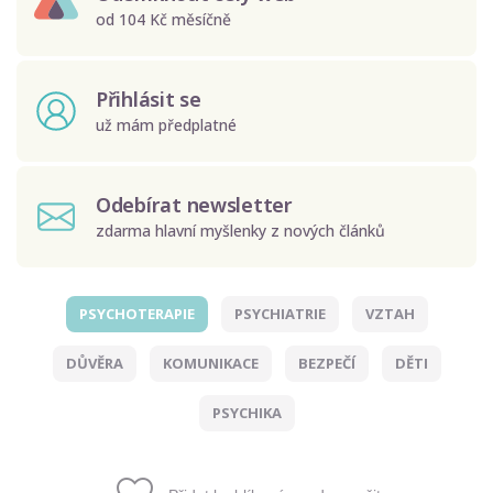
od 104 Kč měsíčně
Přihlásit se
už mám předplatné
Odebírat newsletter
zdarma hlavní myšlenky z nových článků
PSYCHOTERAPIE
PSYCHIATRIE
VZTAH
Odeslat
DŮVĚRA
KOMUNIKACE
BEZPEČÍ
DĚTI
Zadáním e-mailu souhlasíte se zpracováním osobních
údajů.
PSYCHIKA