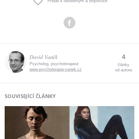
Přidat k oblíbeným a doporučit
David Vaněk
4
Psycholog, psychoterapeut
články
www.psychoterapie-vanek.cz
od autora
SOUVISEJÍCÍ ČLÁNKY