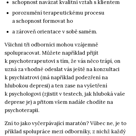
schopnost navázat kvalitní vztah s klientem
porozumění terapeutickému procesu
a schopnost formovat ho
a zároveň orientace v sobě samém.
Všichni tři odborníci mohou vzájemně
spolupracovat. Můžete například přijít
k psychoterapeutovi s tím, že vás něco trápí, on
uzná za vhodné odeslat vás ještě na konzultaci
k psychiatrovi (má například podezření na
hlubokou depresi) a ten zase na vyšetření
k psychologovi (zjistit v testech, jak hluboká vaše
deprese je) a přitom všem nadále chodíte na
psychoterapii.
Zní to jako vyčerpávající maratón? Vůbec ne, je to
příklad spolupráce mezi odborníky, z nichž každý