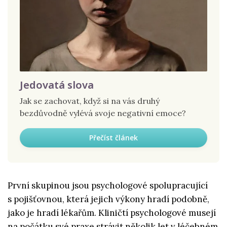
Jedovatá slova
Jak se zachovat, když si na vás druhý
bezdůvodně vylévá svoje negativní emoce?
Přečíst článek
První skupinou jsou psychologové spolupracující
s pojišťovnou, která jejich výkony hradí podobně,
jako je hradí lékařům. Kliničtí psychologové musejí
na počátku své praxe strávit několik let v léčebném