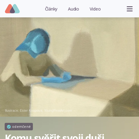
Články
Audio
Video
Ilustrace: Ester Knapová, YoungRealArt.com
odemčené
Komu svěřit svoji duši