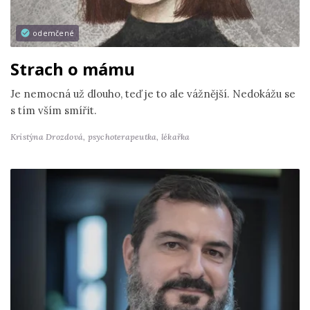
odemčené
Strach o mámu
Je nemocná už dlouho, teď je to ale vážnější. Nedokážu se
s tím vším smířit.
Kristýna Drozdová,
psychoterapeutka, lékařka