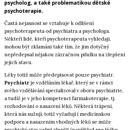
psycholog, a také problematikou dětské
psychoterapie.
Častá nejasnost se vztahuje k odlišení
psychoterapeuta od psychiatra a psychologa.
Někteří lidé, kteří psychoterapeuta vyhledají,
mohou být zklamáni také tím, že jim dotyčný
nepředepsal nějakou zázračnou pilulku na zlepšení
jejich stavu.
Léky totiž může předepisovat pouze psychiatr.
Psychiatr
je vzděláním lékař, který se v rámci
svého vzdělávání specializoval v oboru psychiatrie,
a tudíž je v jeho kompetenci farmakoterapie, tj.
rozhodování o nasazení léků. Některá trápení,
která nás sužují, totiž vyžadují i medicínskou
podporu a nasazením vhodných léků se může
psychický stav velmi zlepšit (například pro léčbu