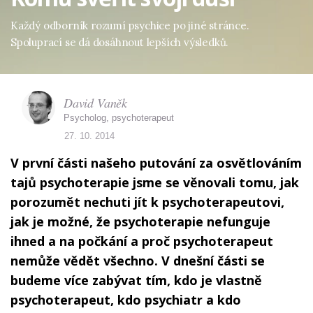
Každý odborník rozumí psychice po jiné stránce.
Spoluprací se dá dosáhnout lepších výsledků.
David Vaněk
Psycholog, psychoterapeut
27. 10. 2014
V první části našeho putování za osvětlováním
tajů psychoterapie jsme se věnovali tomu, jak
porozumět nechuti jít k psychoterapeutovi,
jak je možné, že psychoterapie nefunguje
ihned a na počkání a proč psychoterapeut
nemůže vědět všechno. V dnešní části se
budeme více zabývat tím, kdo je vlastně
psychoterapeut, kdo psychiatr a kdo