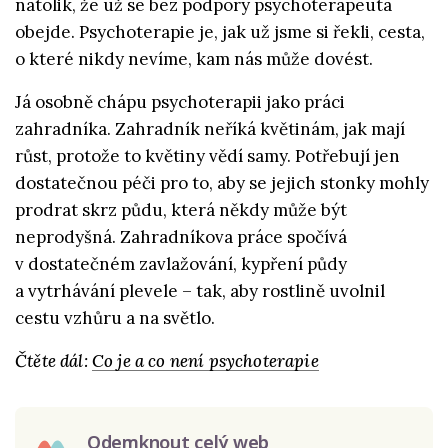
natolik, že už se bez podpory psychoterapeuta
obejde. Psychoterapie je, jak už jsme si řekli, cesta,
o které nikdy nevíme, kam nás může dovést.
Já osobně chápu psychoterapii jako práci
zahradníka. Zahradník neříká květinám, jak mají
růst, protože to květiny vědí samy. Potřebují jen
dostatečnou péči pro to, aby se jejich stonky mohly
prodrat skrz půdu, která někdy může být
neprodyšná. Zahradníkova práce spočívá
v dostatečném zavlažování, kypření půdy
a vytrhávání plevele – tak, aby rostlině uvolnil
cestu vzhůru a na světlo.
Čtěte dál:
Co je a co není psychoterapie
Odemknout celý web