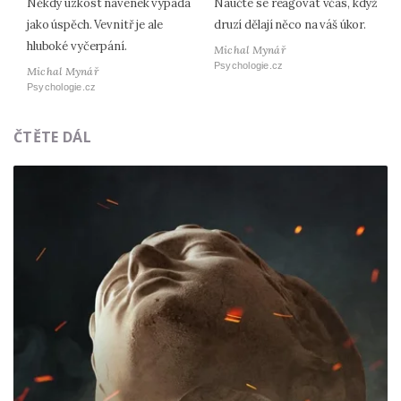
Někdy úzkost navenek vypadá
Naučte se reagovat včas, když
jako úspěch. Vevnitř je ale
druzí dělají něco na váš úkor.
hluboké vyčerpání.
Michal Mynář
Psychologie.cz
Michal Mynář
Psychologie.cz
ČTĚTE DÁL