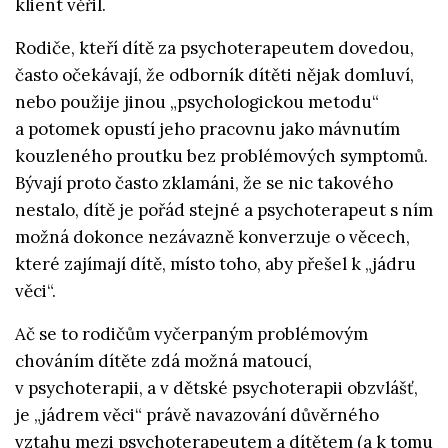
klient věřil.
Rodiče, kteří dítě za psychoterapeutem dovedou,
často očekávají, že odborník dítěti nějak domluví,
nebo použije jinou „psychologickou metodu“
a potomek opustí jeho pracovnu jako mávnutím
kouzleného proutku bez problémových symptomů.
Bývají proto často zklamáni, že se nic takového
nestalo, dítě je pořád stejné a psychoterapeut s ním
možná dokonce nezávazně konverzuje o věcech,
které zajímají dítě, místo toho, aby přešel k „jádru
věci“.
Ač se to rodičům vyčerpaným problémovým
chováním dítěte zdá možná matoucí,
v psychoterapii, a v dětské psychoterapii obzvlášť,
je „jádrem věci“ právě navazování důvěrného
vztahu mezi psychoterapeutem a dítětem (a k tomu