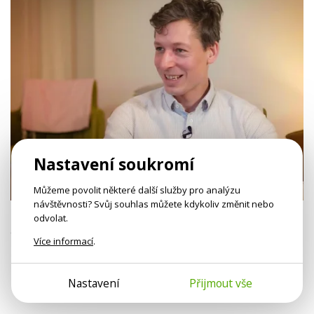
Nastavení soukromí
35 min
Můžeme povolit některé další služby pro analýzu
návštěvnosti? Svůj souhlas můžete kdykoliv změnit nebo
Petr Kačena: Může se partner změnit?
odvolat.
Co když se dvojice neshodne na něčem, co je pro oba důležité?
Více informací
.
Otevřít video sekci
Nastavení
Přijmout vše