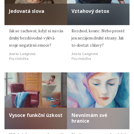
Jedovatá slova
Vztahový detox
Jak se zachovat, když si na vás
Rozchod, konec. Nebo prostě
druhý bezdůvodně vylévá
jen nezájem druhé strany. Jak
svoje negativní emoce?
to dostat z hlavy?
Aneta Langrová
Aneta Langrová
Psycholožka
Psycholožka
Vysoce funkční úzkost
Nevnímám své
hranice