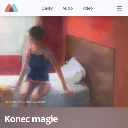
Články
Audio
Video
Ilustrace:
Alejandra Caballero
Konec magie