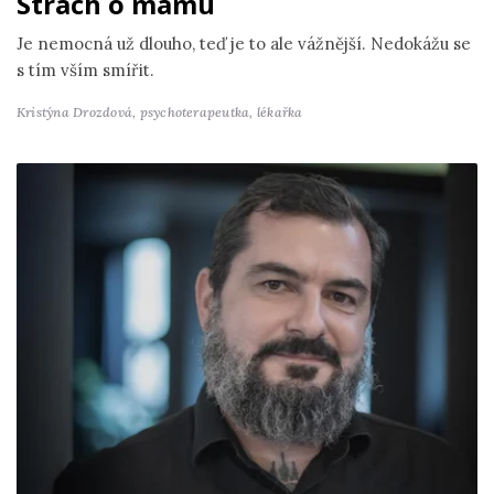
Strach o mámu
Je nemocná už dlouho, teď je to ale vážnější. Nedokážu se
s tím vším smířit.
Kristýna Drozdová,
psychoterapeutka, lékařka