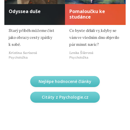
Odyssea duše
Pomaloučku ke
studánce
Starý příběh můžeme číst
Co byste dělali vy, kdyby se
jako obrazy cesty zpátky
vám ve všedním dnu objevilo
k sobě.
pár minut navíc?
Kristina Sarisová
Lenka Šilerová
Psycholožka
Psycholožka
Nejlépe hodnocené články
Citáty z Psychologie.cz