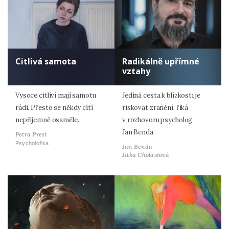
Citlivá samota
Radikálně upřímné
vztahy
Vysoce citliví mají samotu
Jediná cesta k blízkosti je
rádi. Přesto se někdy cítí
riskovat zranění, říká
nepříjemně osaměle.
v rozhovoru psycholog
Jan Benda.
Petra Prest
Psycholožka
Jan Benda
Jitka Cholastová