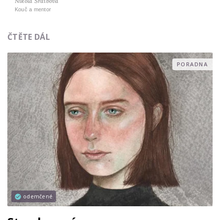
Nikola Šraibová
Kouč a mentor
ČTĚTE DÁL
PORADNA
odemčené