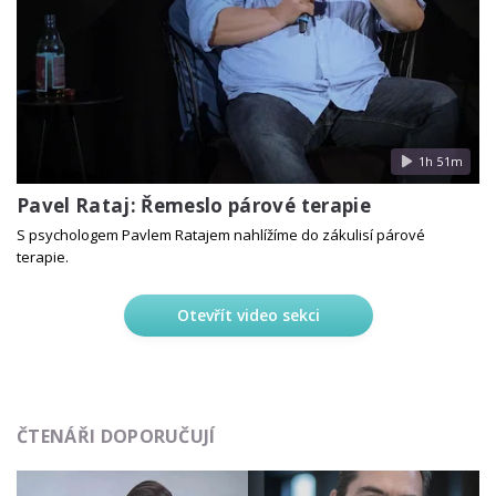
1h 51m
Pavel Rataj: Řemeslo párové terapie
S psychologem Pavlem Ratajem nahlížíme do zákulisí párové
terapie.
Otevřít video sekci
ČTENÁŘI DOPORUČUJÍ