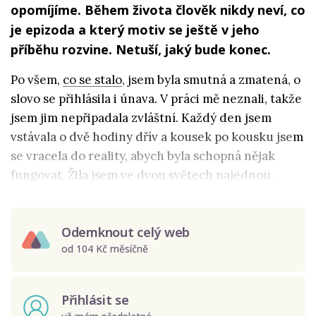
opomíjíme. Během života člověk nikdy neví, co
je epizoda a který motiv se ještě v jeho
příběhu rozvine. Netuší, jaký bude konec.
Po všem,
co se stalo
, jsem byla smutná a zmatená, o
slovo se přihlásila i únava. V práci mě neznali, takže
jsem jim nepřipadala zvláštní. Každý den jsem
vstávala o dvě hodiny dřív a kousek po kousku jsem
se vracela do reality, abych byla schopná nějak
fungovat. Žila jsem ve dvou světech najednou.
Odemknout celý web
od 104 Kč měsíčně
Přihlásit se