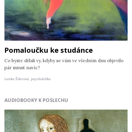
Pomaloučku ke studánce
Co byste dělali vy, kdyby se vám ve všedním dnu objevilo
pár minut navíc?
Lenka Šilerová,
psycholožka
AUDIOBOOKY K POSLECHU