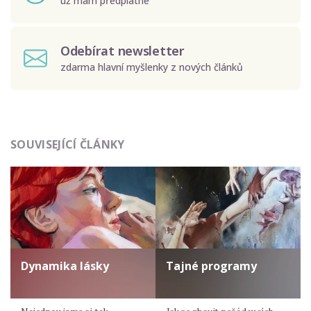
už mám předplatné
Odebírat newsletter
zdarma hlavní myšlenky z nových článků
Odeslat
SOUVISEJÍCÍ ČLÁNKY
Zadáním e-mailu souhlasíte se zpracováním osobních
údajů.
Dynamika lásky
Tajné programy