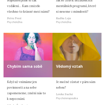
Najednou jsme si tak
Jak se zbavit nežádoucích
vzdálení… Kam zmizelo
mentálních programů, které
všechno to krásné mezi námi?
si neseme z minulosti?
Petra Prest
Radka Loja
Psycholožka
Psycholožka
Chybím sama sobě
Vědomý vztah
Když už vnímáme jen
Je možné zůstat v páru sám
povinnosti a na sebe
sebou?
zapomeneme, změní nás to
Lenka Suchá
Psychoterapeutka
k nepoznání.