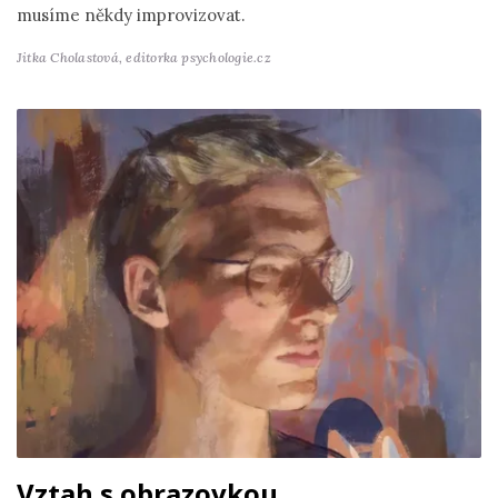
musíme někdy improvizovat.
Jitka Cholastová,
editorka psychologie.cz
Vztah s obrazovkou