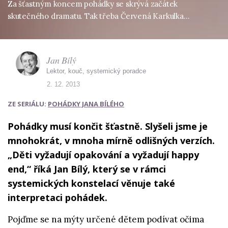
Za šťastným koncem pohádky se skrývá začátek
skutečného dramatu. Tak třeba Červená Karkulka…
Jan Bílý
Lektor, kouč, systemický poradce
2. 12. 2013
ZE SERIÁLU:
POHÁDKY JANA BÍLÉHO
Pohádky musí končit šťastně. Slyšeli jsme je
mnohokrát, v mnoha mírně odlišných verzích.
„Děti vyžadují opakování a vyžadují happy
end,“ říká Jan Bílý, který se v rámci
systemických konstelací věnuje také
interpretaci pohádek.
Pojďme se na mýty určené dětem podívat očima