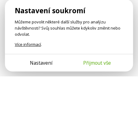
Nastavení soukromí
Můžeme povolit některé další služby pro analýzu
návštěvnosti? Svůj souhlas můžete kdykoliv změnit nebo
odvolat.
Více informací
.
Nastavení
Přijmout vše
Psychologové a psychoterapeuti na webu Psychologie.cz
sdílí své zkušenosti s lidmi, kterým se nemohou věnovat
osobně. Připojte se k nám, podporujeme se navzájem.
Díky.