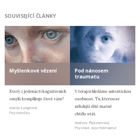
Odeslat
SOUVISEJÍCÍ ČLÁNKY
Zadáním e-mailu souhlasíte se zpracováním osobních
údajů.
Myšlenkové vězení
Pod nánosem
traumatu
Který z jedenácti kognitivních
V terapii hledáme autentickou
omylů komplikuje život vám?
osobnost. Tu, kterou se
někdejší dítě marně
Aneta Langrová
Psycholožka
chtělo stát.
Andrea Platznerová
Psychiatr, psychoterapeut