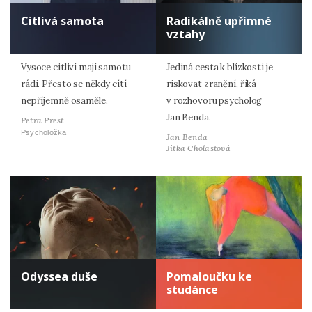
Citlivá samota
Radikálně upřímné
vztahy
Vysoce citliví mají samotu
Jediná cesta k blízkosti je
rádi. Přesto se někdy cítí
riskovat zranění, říká
nepříjemně osaměle.
v rozhovoru psycholog
Jan Benda.
Petra Prest
Psycholožka
Jan Benda
Jitka Cholastová
Odyssea duše
Pomaloučku ke
studánce