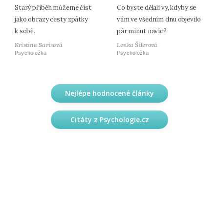
Starý příběh můžeme číst
Co byste dělali vy, kdyby se
jako obrazy cesty zpátky
vám ve všedním dnu objevilo
k sobě.
pár minut navíc?
Kristina Sarisová
Lenka Šilerová
Psycholožka
Psycholožka
Nejlépe hodnocené články
Citáty z Psychologie.cz