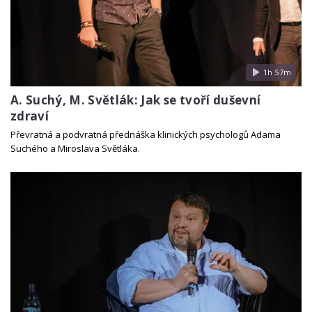
1h 57m
A. Suchý, M. Světlák: Jak se tvoří duševní
zdraví
Převratná a podvratná přednáška klinických psychologů Adama
Suchého a Miroslava Světláka.