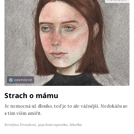
odemčené
Strach o mámu
Je nemocná už dlouho, teď je to ale vážnější. Nedokážu se
s tím vším smířit.
Kristýna Drozdová,
psychoterapeutka, lékařka