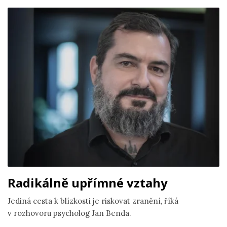
Radikálně upřímné vztahy
Jediná cesta k blízkosti je riskovat zranění, říká
v rozhovoru psycholog Jan Benda.