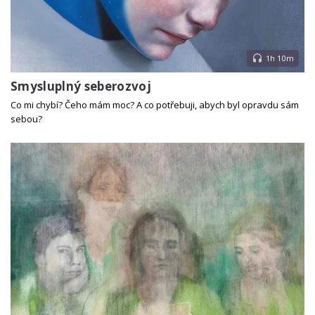
1h 10m
Smysluplný seberozvoj
Co mi chybí? Čeho mám moc? A co potřebuji, abych byl opravdu sám
sebou?