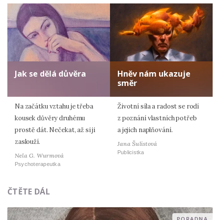
Jak se dělá důvěra
Hněv nám ukazuje
směr
Na začátku vztahu je třeba
Životní síla a radost se rodí
kousek důvěry druhému
z poznání vlastních potřeb
prostě dát. Nečekat, až si ji
a jejich naplňování.
zaslouží.
Jana Šulistová
Publicistka
Nela G. Wurmová
Psychoterapeutka
ČTĚTE DÁL
PORADNA