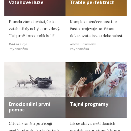
Vztahové iluze
Trable perfektních
Pomalu vám dochází, že ten
Komplex méněcennosti se
vztah nikdy nebyl opravdový.
často projevuje potřebou
Tak proč konec tolik bolí?
dokazovat si svou dokonalost.
Radka Loja
Aneta Langrová
Psycholožka
Psycholožka
Emocionální první
Tajné programy
pomoc
Citová zranění potřebují
Jak se zbavit nežádoucích
ošetřit stejně jako ta fyzická.
mentálních programů, které