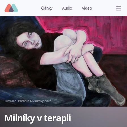
Články
Audio
Video
Ilustrace:
Barbora Myslikovjanová
Milníky v terapii