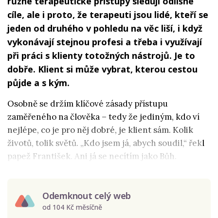
různé terapeutické přístupy sledují odlišné
cíle, ale i proto, že terapeuti jsou lidé, kteří se
jeden od druhého v pohledu na věc liší, i když
vykonávají stejnou profesi a třeba i využívají
při práci s klienty totožných nástrojů. Je to
dobře. Klient si může vybrat, kterou cestou
půjde a s kým.
Osobně se držím klíčové zásady přístupu
zaměřeného na člověka – tedy že jediným, kdo ví
nejlépe, co je pro něj dobré, je klient sám. Kolik
životů, tolik světů. „Kdo jsem já, abych soudil,“ řekl
papež František. Ani já se necítím jako Bůh.
Odemknout celý web
od 104 Kč měsíčně