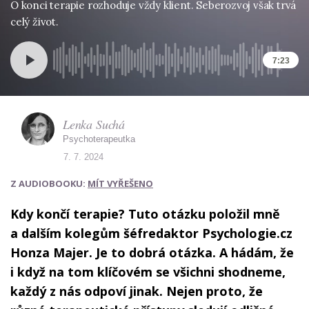
O konci terapie rozhoduje vždy klient. Seberozvoj však trvá
celý život.
7:23
Lenka Suchá
Psychoterapeutka
7. 7. 2024
Z AUDIOBOOKU:
MÍT VYŘEŠENO
Kdy končí terapie? Tuto otázku položil mně
a dalším kolegům šéfredaktor Psychologie.cz
Honza Majer. Je to dobrá otázka. A hádám, že
i když na tom klíčovém se všichni shodneme,
každý z nás odpoví jinak. Nejen proto, že