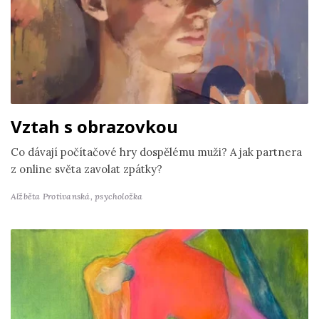
Vztah s obrazovkou
Co dávají počítačové hry dospělému muži? A jak partnera
z online světa zavolat zpátky?
Alžběta Protivanská,
psycholožka