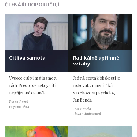
ČTENÁŘI DOPORUČUJÍ
Citlivá samota
Radikálně upřímné
vztahy
Vysoce citliví mají samotu
Jediná cesta k blízkosti je
rádi. Přesto se někdy cítí
riskovat zranění, říká
nepříjemně osaměle.
v rozhovoru psycholog
Jan Benda.
Petra Prest
Psycholožka
Jan Benda
Jitka Cholastová