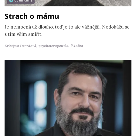
odemčené
Strach o mámu
Je nemocná už dlouho, teď je to ale vážnější. Nedokážu se
s tím vším smířit.
Kristýna Drozdová,
psychoterapeutka, lékařka