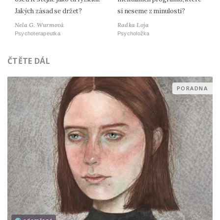
Jakých zásad se držet?
si neseme z minulosti?
Nela G. Wurmová
Radka Loja
Psychoterapeutka
Psycholožka
ČTĚTE DÁL
PORADNA