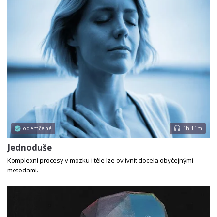
odemčené
1h 11m
Jednoduše
Komplexní procesy v mozku i těle lze ovlivnit docela obyčejnými
metodami.