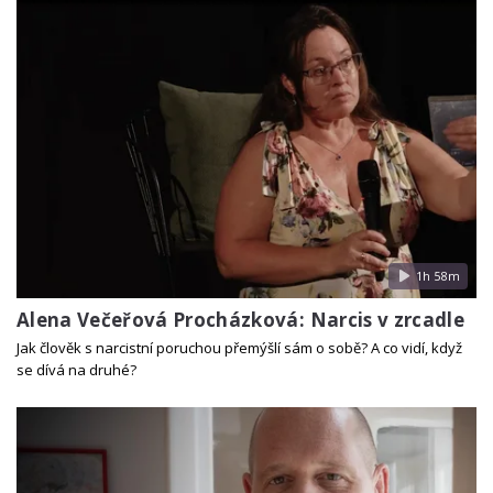
1h 58m
Alena Večeřová Procházková: Narcis v zrcadle
Jak člověk s narcistní poruchou přemýšlí sám o sobě? A co vidí, když
se dívá na druhé?