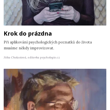
Krok do prázdna
Při aplikování psychologických poznatků do života
musíme někdy improvizovat.
Jitka Cholastová,
editorka psychologie.cz