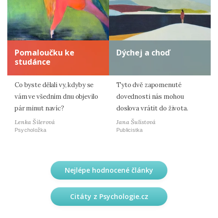
Pomaloučku ke
Dýchej a choď
studánce
Co byste dělali vy, kdyby se
Tyto dvě zapomenuté
vám ve všedním dnu objevilo
dovednosti nás mohou
pár minut navíc?
doslova vrátit do života.
Lenka Šilerová
Jana Šulistová
Psycholožka
Publicistka
Nejlépe hodnocené články
Citáty z Psychologie.cz