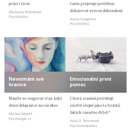
práci i život.
často projevuje potřebou
dokazovat si svou dokonalost.
Michaela Peterková
Psycholožka
Aneta Langrová
Psycholožka
Nevnímám své
Emocionální první
hranice
pomoc
Naučte se reagovat včas, když
Citová zranění potřebují
druzí dělají něco na váš úkor.
ošetřit stejně jako ta fyzická.
Jakých zásad se držet?
Michal Mynář
Psychologie.cz
Nela G. Wurmová
Psychoterapeutka