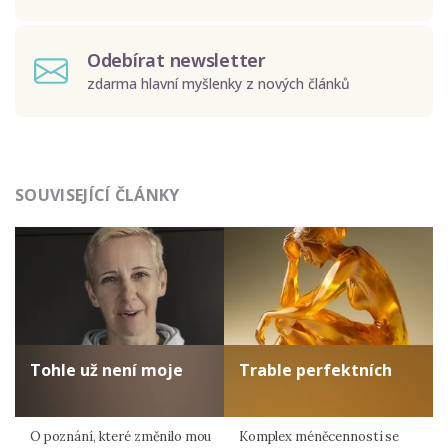
Odebírat newsletter
zdarma hlavní myšlenky z nových článků
Odeslat
SOUVISEJÍCÍ ČLÁNKY
Zadáním e-mailu souhlasíte se zpracováním osobních
údajů.
Tohle už není moje
Trable perfektních
O poznání, které změnilo mou
Komplex méněcennosti se