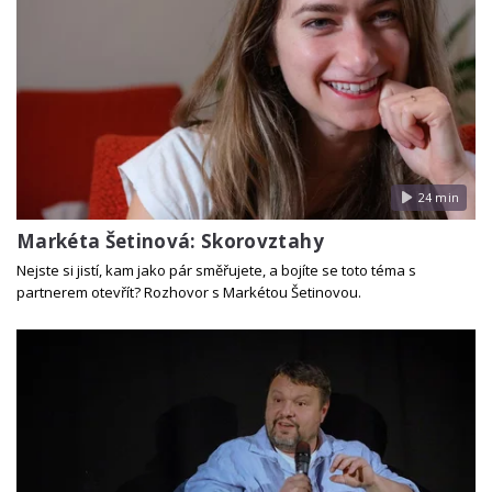
24 min
Markéta Šetinová: Skorovztahy
Nejste si jistí, kam jako pár směřujete, a bojíte se toto téma s
partnerem otevřít? Rozhovor s Markétou Šetinovou.