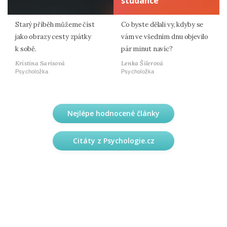
studánce
Starý příběh můžeme číst
Co byste dělali vy, kdyby se
jako obrazy cesty zpátky
vám ve všedním dnu objevilo
k sobě.
pár minut navíc?
Kristina Sarisová
Lenka Šilerová
Psycholožka
Psycholožka
Nejlépe hodnocené články
Citáty z Psychologie.cz