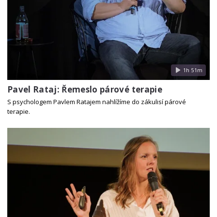
1h 51m
Pavel Rataj: Řemeslo párové terapie
S psychologem Pavlem Ratajem nahlížíme do zákulisí párové
terapie.