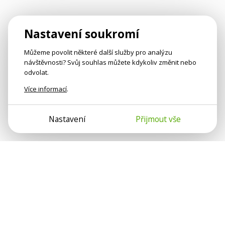
Nastavení soukromí
Můžeme povolit některé další služby pro analýzu
návštěvnosti? Svůj souhlas můžete kdykoliv změnit nebo
odvolat.
Více informací
.
Nastavení
Přijmout vše
Psychologové a psychoterapeuti na webu Psychologie.cz
sdílí své zkušenosti s lidmi, kterým se nemohou věnovat
osobně. Připojte se k nám, podporujeme se navzájem.