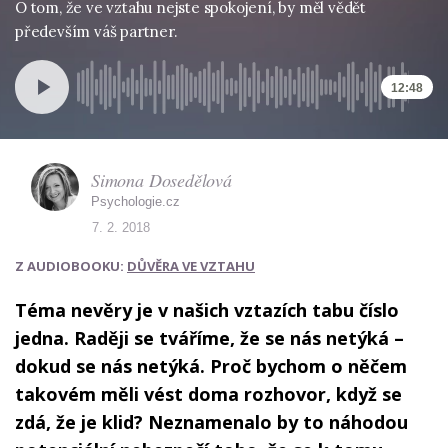
O tom, že ve vztahu nejste spokojení, by měl vědět
především váš partner.
12:48
Simona Dosedělová
Psychologie.cz
7. 2. 2018
Z AUDIOBOOKU:
DŮVĚRA VE VZTAHU
Téma nevěry je v našich vztazích tabu číslo
jedna. Raději se tváříme, že se nás netýká –
dokud se nás netýká. Proč bychom o něčem
takovém měli vést doma rozhovor, když se
zdá, že je klid? Neznamenalo by to náhodou