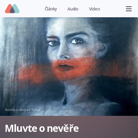
Články
Audio
Video
Ilustrace:
Andrea Solaja
Mluvte o nevěře