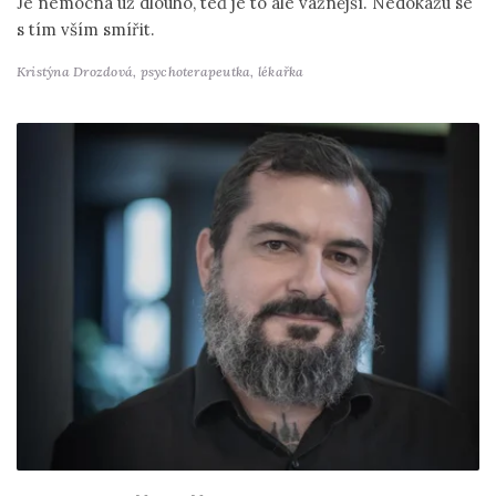
Je nemocná už dlouho, teď je to ale vážnější. Nedokážu se
s tím vším smířit.
Kristýna Drozdová,
psychoterapeutka, lékařka