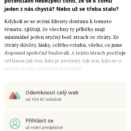
potenciální nebezpečí toho, že se k tomu
jeden z nás chystá? Nebo už se třeba stalo?
Kdykoli se se svými klienty dostanu k tomuto
tématu, zjišťuji, že všechny ty příběhy mají
minimálně jeden styčný bod: strach ze ztráty. Ze
ztráty důvěry, lásky, celého vztahu, všeho, co jsme
doposud společně budovali. A tento strach pociťuje
většinou jak ten, kdo je nevěrný, tak ten, kdo se o
nevěře svého partnera dozvěděl.
Odemknout celý web
od 104 Kč měsíčně
Přihlásit se
už mám předplatné