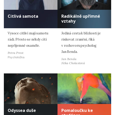
Citlivá samota
Radikálně upřímné
vztahy
Vysoce citliví mají samotu
Jediná cesta k blízkosti je
rádi. Přesto se někdy cítí
riskovat zranění, říká
nepříjemně osaměle.
v rozhovoru psycholog
Jan Benda.
Petra Prest
Psycholožka
Jan Benda
Jitka Cholastová
Odyssea duše
Pomaloučku ke