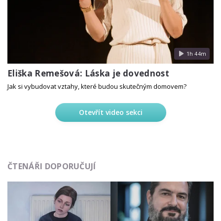
1h 44m
Eliška Remešová: Láska je dovednost
Jak si vybudovat vztahy, které budou skutečným domovem?
Otevřít video sekci
ČTENÁŘI DOPORUČUJÍ