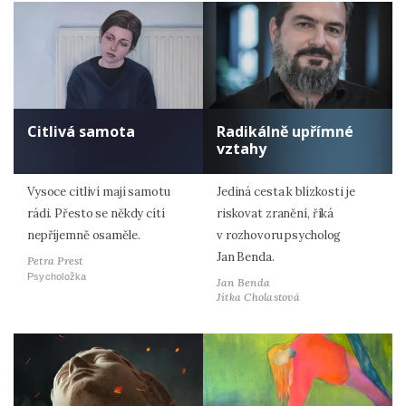
Citlivá samota
Radikálně upřímné
vztahy
Vysoce citliví mají samotu
Jediná cesta k blízkosti je
rádi. Přesto se někdy cítí
riskovat zranění, říká
nepříjemně osaměle.
v rozhovoru psycholog
Jan Benda.
Petra Prest
Psycholožka
Jan Benda
Jitka Cholastová