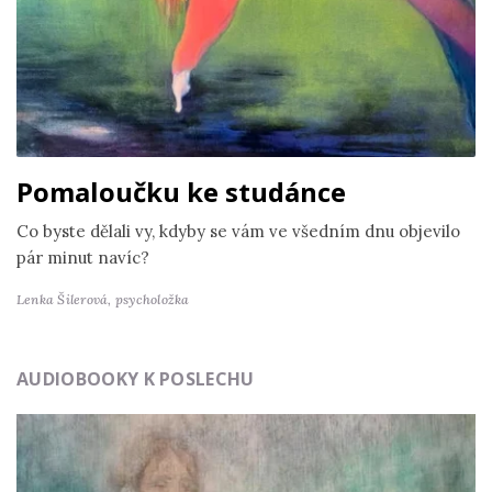
Pomaloučku ke studánce
Co byste dělali vy, kdyby se vám ve všedním dnu objevilo
pár minut navíc?
Lenka Šilerová,
psycholožka
AUDIOBOOKY K POSLECHU