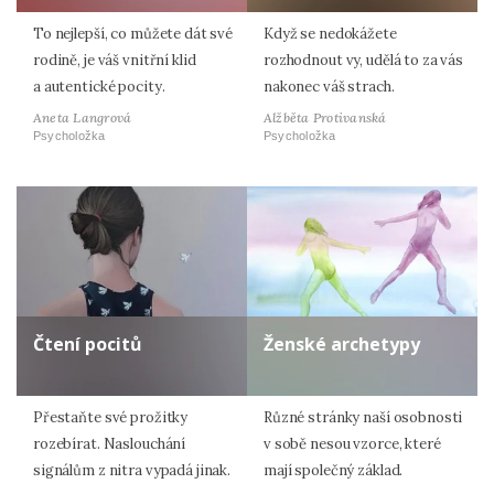
To nejlepší, co můžete dát své
Když se nedokážete
rodině, je váš vnitřní klid
rozhodnout vy, udělá to za vás
a autentické pocity.
nakonec váš strach.
Aneta Langrová
Alžběta Protivanská
Psycholožka
Psycholožka
Čtení pocitů
Ženské archetypy
Přestaňte své prožitky
Různé stránky naší osobnosti
rozebírat. Naslouchání
v sobě nesou vzorce, které
signálům z nitra vypadá jinak.
mají společný základ.