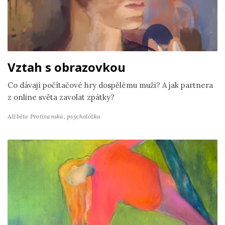
Vztah s obrazovkou
Co dávají počítačové hry dospělému muži? A jak partnera
z online světa zavolat zpátky?
Alžběta Protivanská,
psycholožka