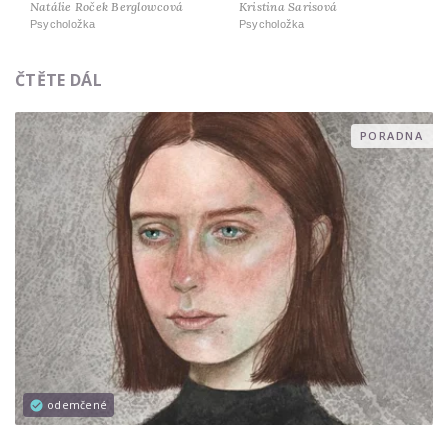
Natálie Roček Berglowcová
Kristina Sarisová
Psycholožka
Psycholožka
ČTĚTE DÁL
PORADNA
odemčené