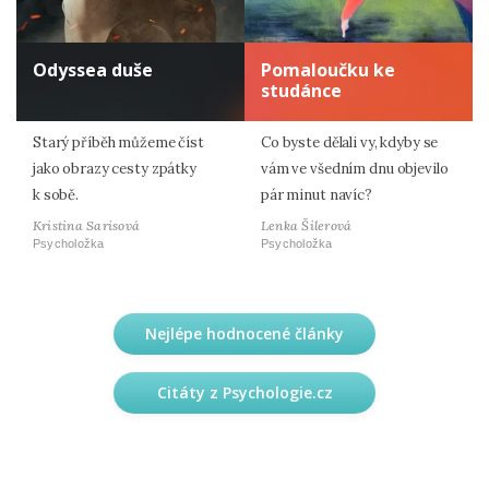
Odyssea duše
Pomaloučku ke
studánce
Starý příběh můžeme číst
Co byste dělali vy, kdyby se
jako obrazy cesty zpátky
vám ve všedním dnu objevilo
k sobě.
pár minut navíc?
Kristina Sarisová
Lenka Šilerová
Psycholožka
Psycholožka
Nejlépe hodnocené články
Citáty z Psychologie.cz