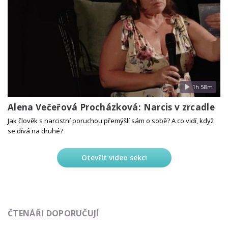
1h 58m
Alena Večeřová Procházková: Narcis v zrcadle
Jak člověk s narcistní poruchou přemýšlí sám o sobě? A co vidí, když
se dívá na druhé?
Otevřít video sekci
ČTENÁŘI DOPORUČUJÍ