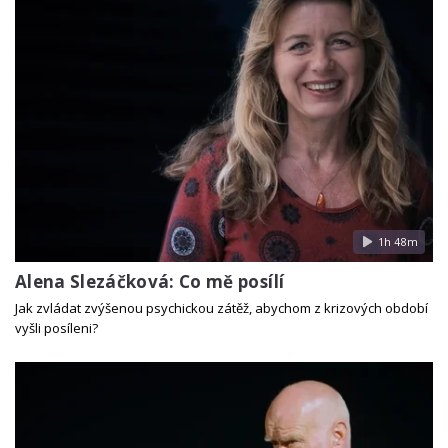
1h 48m
Alena Slezáčková: Co mě posílí
Jak zvládat zvýšenou psychickou zátěž, abychom z krizových období
vyšli posíleni?