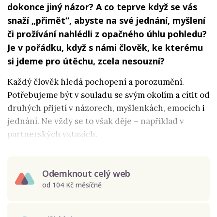
dokonce jiný názor? A co teprve když se vás
snaží „přimět“, abyste na své jednání, myšlení
či prožívání nahlédli z opačného úhlu pohledu?
Je v pořádku, když s námi člověk, ke kterému
si jdeme pro útěchu, zcela nesouzní?
Každý člověk hledá pochopení a porozumění.
Potřebujeme být v souladu se svým okolím a cítit od
druhých přijetí v názorech, myšlenkách, emocích i
jednání. Ne vždy se to však děje – například v
partnerských vztazích.
Odemknout celý web
od 104 Kč měsíčně