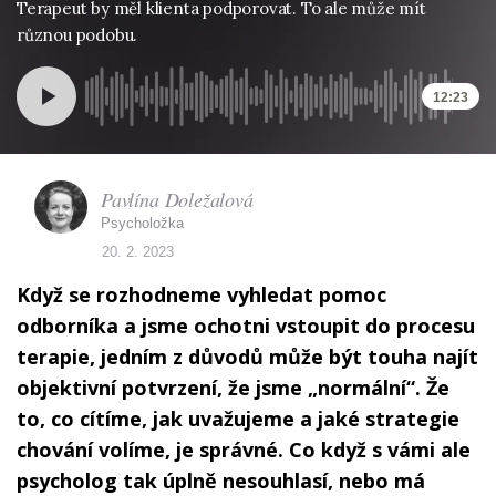
Terapeut by měl klienta podporovat. To ale může mít
různou podobu.
12:23
Pavlína Doležalová
Psycholožka
20. 2. 2023
Když se rozhodneme vyhledat pomoc
odborníka a jsme ochotni vstoupit do procesu
terapie, jedním z důvodů může být touha najít
objektivní potvrzení, že jsme „normální“. Že
to, co cítíme, jak uvažujeme a jaké strategie
chování volíme, je správné. Co když s vámi ale
psycholog tak úplně nesouhlasí, nebo má