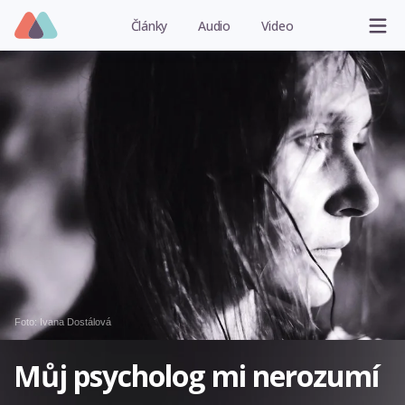
Články
Audio
Video
Foto:
Ivana Dostálová
Můj psycholog mi nerozumí