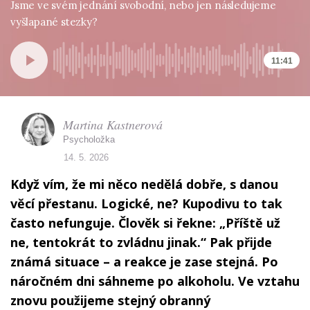
Jsme ve svém jednání svobodní, nebo jen následujeme
vyšlapané stezky?
11:41
Martina Kastnerová
Psycholožka
14. 5. 2026
Když vím, že mi něco nedělá dobře, s danou
věcí přestanu. Logické, ne? Kupodivu to tak
často nefunguje. Člověk si řekne: „Příště už
ne, tentokrát to zvládnu jinak.“ Pak přijde
známá situace – a reakce je zase stejná. Po
náročném dni sáhneme po alkoholu. Ve vztahu
znovu použijeme stejný obranný