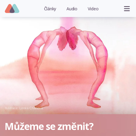
Články
Audio
Video
Ilustrace:
Lenka Chánová
Můžeme se změnit?