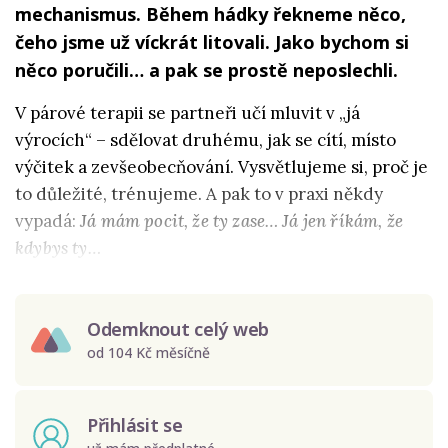
mechanismus. Během hádky řekneme něco,
čeho jsme už víckrát litovali. Jako bychom si
něco poručili… a pak se prostě neposlechli.
V párové terapii se partneři učí mluvit v „já
výrocích“ – sdělovat druhému, jak se cítí, místo
výčitek a zevšeobecňování. Vysvětlujeme si, proč je
to důležité, trénujeme. A pak to v praxi někdy
vypadá:
Já mám pocit, že ty zase…
Já jen říkám, že
kdybys ty…
Odemknout celý web
od 104 Kč měsíčně
Přihlásit se