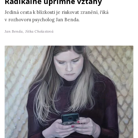
Radikálně upřímné vztahy
Jediná cesta k blízkosti je riskovat zranění, říká
v rozhovoru psycholog Jan Benda.
Jan Benda,
Jitka Cholastová