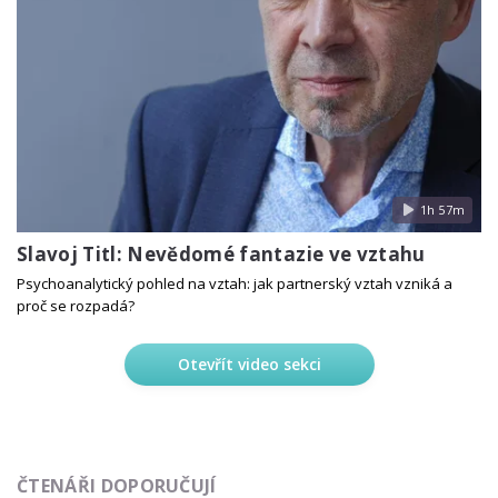
1h 57m
Slavoj Titl: Nevědomé fantazie ve vztahu
Psychoanalytický pohled na vztah: jak partnerský vztah vzniká a
proč se rozpadá?
Otevřít video sekci
ČTENÁŘI DOPORUČUJÍ