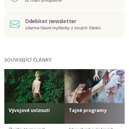
už mám předplatné
Odebírat newsletter
zdarma hlavní myšlenky z nových článků
Odeslat
SOUVISEJÍCÍ ČLÁNKY
Zadáním e-mailu souhlasíte se zpracováním osobních
údajů.
Vývojové uvíznutí
Tajné programy