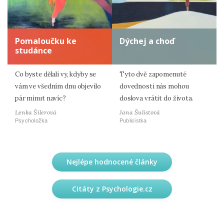
Pomaloučku ke
Dýchej a choď
studánce
Co byste dělali vy, kdyby se
Tyto dvě zapomenuté
vám ve všedním dnu objevilo
dovednosti nás mohou
pár minut navíc?
doslova vrátit do života.
Lenka Šilerová
Jana Šulistová
Psycholožka
Publicistka
Nejlépe hodnocené články
Citáty z Psychologie.cz