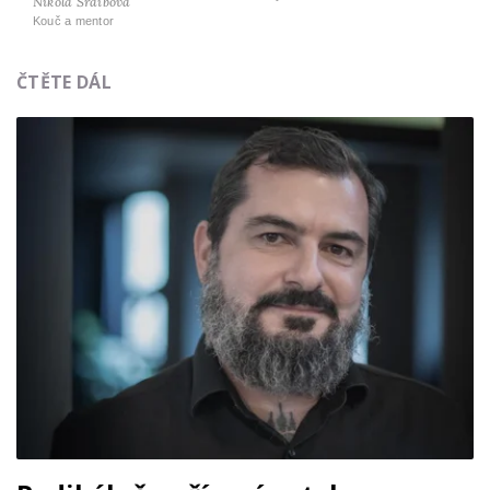
Nikola Šraibová
Kouč a mentor
ČTĚTE DÁL