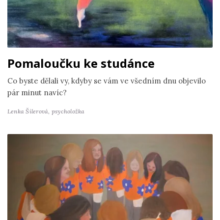
Pomaloučku ke studánce
Co byste dělali vy, kdyby se vám ve všedním dnu objevilo
pár minut navíc?
Lenka Šilerová,
psycholožka