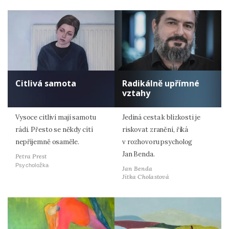
Citlivá samota
Radikálně upřímné
vztahy
Vysoce citliví mají samotu
Jediná cesta k blízkosti je
rádi. Přesto se někdy cítí
riskovat zranění, říká
nepříjemně osaměle.
v rozhovoru psycholog
Jan Benda.
Petra Prest
Psycholožka
Jan Benda
Jitka Cholastová