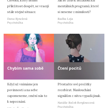
Člověku, který neměl
Jak se zbavit nežádoucích
příležitost dospět, se vracejí
mentálních programů, které
stále stejné situace.
si neseme z minulosti?
Dana Kynclová
Radka Loja
Psycholožka
Psycholožka
Chybím sama sobě
Čtení pocitů
Když už vnímáme jen
Přestaňte své prožitky
povinnosti a na sebe
rozebírat. Naslouchání
zapomeneme, změní nás to
signálům z nitra vypadá jinak.
k nepoznání.
Natálie Roček Berglowcová
Psycholožka