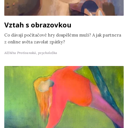
Vztah s obrazovkou
Co dávají počítačové hry dospělému muži? A jak partnera
z online světa zavolat zpátky?
Alžběta Protivanská,
psycholožka