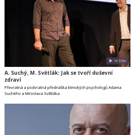
1h 57m
A. Suchý, M. Světlák: Jak se tvoří duševní
zdraví
Převratná a podvratná přednáška klinických psychologů Adama
Suchého a Miroslava Světláka.