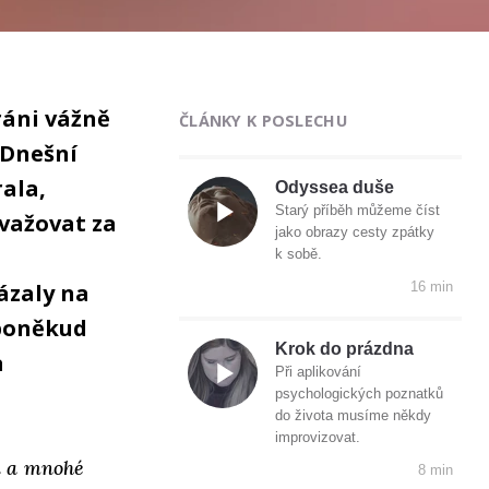
bráni vážně
ČLÁNKY K POSLECHU
 Dnešní
rala,
Odyssea duše
Starý příběh můžeme číst
ovažovat za
jako obrazy cesty zpátky
k sobě.
ázaly na
16 min
 poněkud
Krok do prázdna
a
Při aplikování
psychologických poznatků
do života musíme někdy
improvizovat.
ii a mnohé
8 min