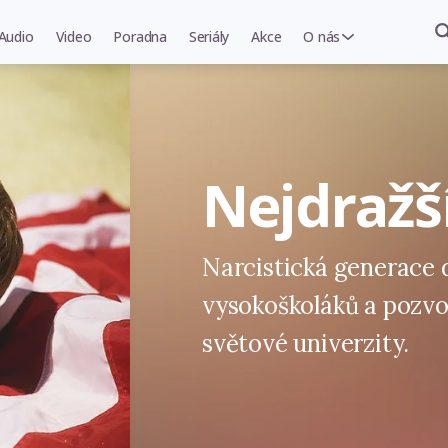
Audio
Video
Poradna
Seriály
Akce
O nás
Nejdražš
Narcistická generace 
vysokoškoláků a pozvo
světové univerzity.