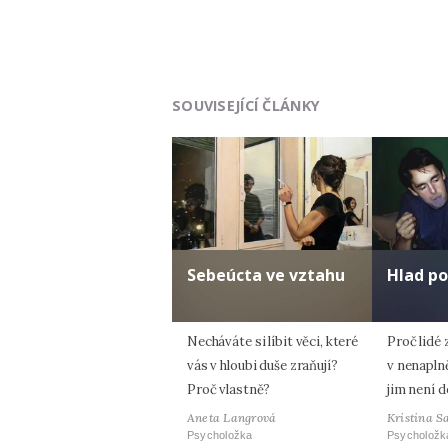
SOUVISEJÍCÍ ČLÁNKY
Sebeúcta ve vztahu
Hlad po
Necháváte si líbit věci, které
Proč lidé 
vás v hloubi duše zraňují?
v nenapln
Proč vlastně?
jim není 
Aneta Langrová
Kristina S
Psycholožka
Psycholožk