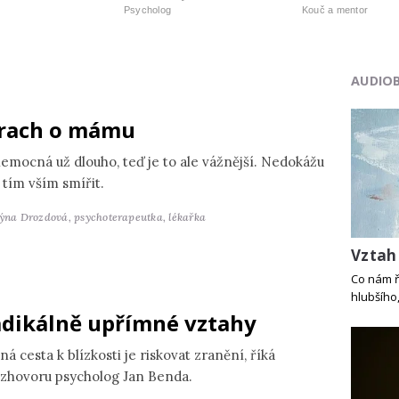
Psycholog
Kouč a mentor
AUDIO
rach o mámu
nemocná už dlouho, teď je to ale vážnější. Nedokážu
 tím vším smířit.
týna Drozdová,
psychoterapeutka, lékařka
Vztah
Co nám ř
hlubšího
dikálně upřímné vztahy
ná cesta k blízkosti je riskovat zranění, říká
ozhovoru psycholog Jan Benda.