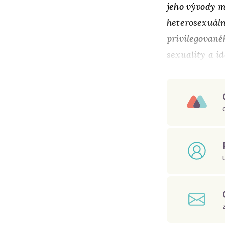
jeho vývody m
heterosexuáln
privilegované
sexuality a i