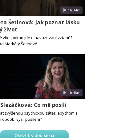
1h 34m
ta Šetinová: Jak poznat lásku
ý život
ě víte, pokud jde o navazování vztahů?
a Markéty Šetinové.
1h 48m
Slezáčková: Co mě posílí
dat zvýšenou psychickou zátěž, abychom z
 období vyšli posíleni?
Otevřít video sekci