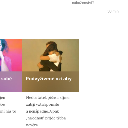
náboženství?
30 min
 sobě
Podvyživené vztahy
jen
Nedostatek péče a zájmu
ebe
zabíjí vztah pomalu
ní nás to
a nenápadně. A pak
„najednou“ přijde třeba
nevěra.