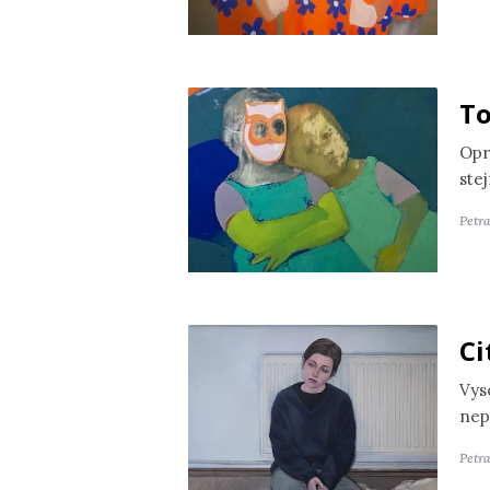
To
Opr
ste
Petr
Ci
Vyso
nep
Petra