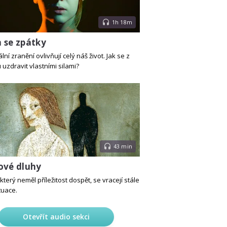
1h 18m
 se zpátky
ní zranění ovlivňují celý náš život. Jak se z
uzdravit vlastními silami?
43 min
ové dluhy
který neměl příležitost dospět, se vracejí stále
tuace.
Otevřít audio sekci