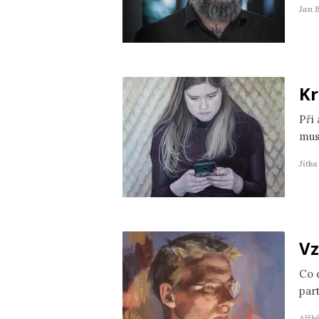
Jan 
Kr
Při
mus
Jitk
Vz
Co 
par
Alžb