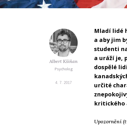
Mladí lidé 
a aby jim 
studenti na
a uráží je,
Albert Kšiňan
dospělé lid
Psycholog
kanadských
4. 7. 2017
určité cha
znepokojivý
kritického
Upozornění (t