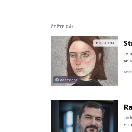
ČTĚTE DÁL
St
PORADNA
Je 
se s
Kris
odemčené
Ra
Jedi
v r