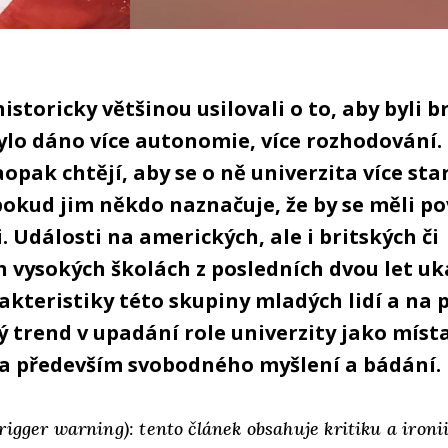
historicky většinou usilovali o to, aby byli 
bylo dáno více autonomie, více rozhodování.
opak chtějí, aby se o ně univerzita více sta
 pokud jim někdo naznačuje, že by se měli p
i. Události na amerických, ale i britských či
 vysokých školách z posledních dvou let uk
rakteristiky této skupiny mladých lidí a na
 trend v upadání role univerzity jako míst
 a především svobodného myšlení a bádání.
rigger warning): tento článek obsahuje kritiku a iron