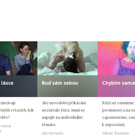
Odeslat
Zadáním e-mailu souhlasíte se zpracováním osobních údajů.
 lásce
Buď sám sebou
Chybím sama
zůstávají
Aby novodobé přikázání
Když už vnímáme 
ěných vztazích, kde
nezůstalo frází, musí se
povinnosti a na s
dobře?
napojit na individuální
zapomeneme, změ
témata.
k nepoznání.
arisová
a
Aleš Borecký
Nikola Šraibová