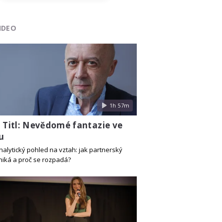
IDEO
1h 57m
j Titl: Nevědomé fantazie ve
u
alytický pohled na vztah: jak partnerský
niká a proč se rozpadá?