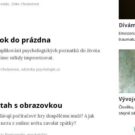
Benda,
Jitka Cholastová
Dívám
Emocionál
ok do prázdna
traumatu 
 aplikování psychologických poznatků do života
íme někdy improvizovat.
a Cholastová,
editorka psychologie.cz
Vývoj
tah s obrazovkou
Člověku, 
stejné si
dávají počítačové hry dospělému muži? A jak
tnera z online světa zavolat zpátky?
ěta Protivanská,
psycholožka