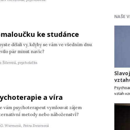
NAŠE V
maloučku ke studánce
byste dělali vy, kdyby se vám ve všedním dnu
evilo pár minut navíc?
a Šilerová,
psycholožka
Slavo
vztah
Psychoan
vztah vz
ychoterapie a víra
e vám psychoterapeut vymlouvat zájem
lternativní metody nebo náboženství?
 G. Wurmová,
Petra Detersová