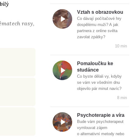
bílý
Vztah s obrazovkou
Co dávají počítačové hry
tématech rasy,
dospělému muži? A jak
partnera z online světa
zavolat zpátky?
10 min
Pomaloučku ke
studánce
Co byste dělali vy, kdyby
se vám ve všedním dnu
objevilo pár minut navíc?
8 min
Psychoterapie a víra
Bude vám psychoterapeut
vymlouvat zájem
o alternativní metody nebo