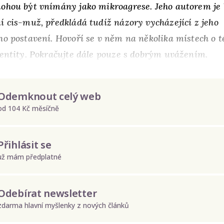
ohou být vnímány jako mikroagrese. Jeho autorem je 
í cis-muž, předkládá tudíž názory vycházející z jeho
ho postavení. Hovoří se v něm na několika místech o 
dentity. Pokračujte dále pouze s dobrým uvážením.
Odemknout celý web
od 104 Kč měsíčně
Přihlásit se
už mám předplatné
Odebírat newsletter
zdarma hlavní myšlenky z nových článků