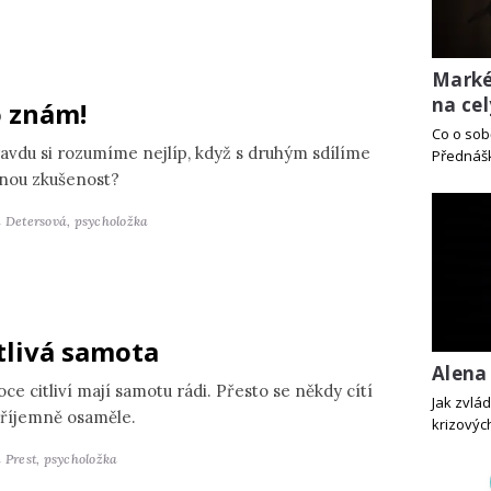
Marké
na cel
 znám!
Co o sob
avdu si rozumíme nejlíp, když s druhým sdílíme
Přednášk
jnou zkušenost?
a Detersová,
psycholožka
tlivá samota
Alena 
ce citliví mají samotu rádi. Přesto se někdy cítí
Jak zvlá
říjemně osaměle.
krizových
 Prest,
psycholožka