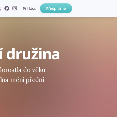
Přihlásit
Předplatné
í družina
dorostla do věku
lna mění přední