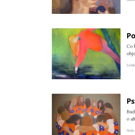
Po
Co 
obj
Lenk
Ps
Bud
o a
Nela