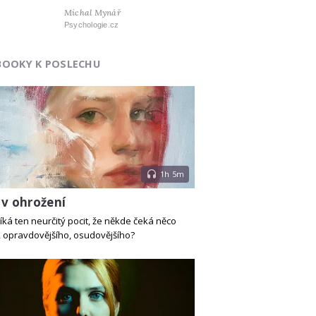
Michal Mynář
Psychologie.cz
BOOKY K POSLECHU
1h 5m
 v ohrožení
íká ten neurčitý pocit, že někde čeká něco
, opravdovějšího, osudovějšího?