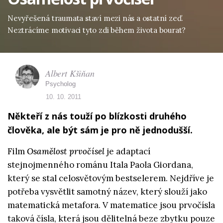
Nevyřešená traumata staví mezi nás a ostatní zeď.
Neztrácíme motivaci tyto zdi během života bourat?
Albert Kšiňan
Psycholog
10. 10. 2011
Někteří z nás touží po blízkosti druhého
člověka, ale být sám je pro ně jednodušší.
Film
Osamělost prvočísel
je adaptací
stejnojmenného románu Itala Paola Giordana,
který se stal celosvětovým bestselerem. Nejdříve je
potřeba vysvětlit samotný název, který slouží jako
matematická metafora. V matematice jsou prvočísla
taková čísla, která jsou dělitelná beze zbytku pouze