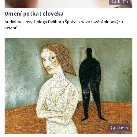
1h 7m
Umění potkat člověka
Audiobook psychologa Dalibora Špoka o navazování hlubokých
vztahů.
43 min