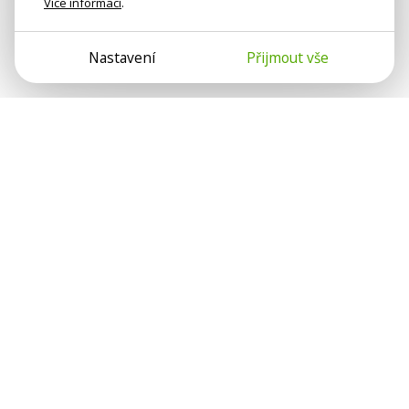
Více informací
.
Nastavení
Přijmout vše
Psychologové a psychoterapeuti na webu Psychologie.cz
sdílí své zkušenosti s lidmi, kterým se nemohou věnovat
osobně. Připojte se k nám, podporujeme se navzájem.
Díky.
Předplatné
Darujte předplatné
Přihlásit