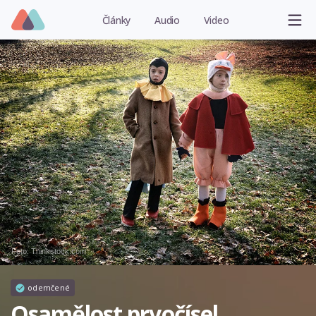
Články
Audio
Video
Foto: Thinkstock.com
odemčené
Osamělost prvočísel