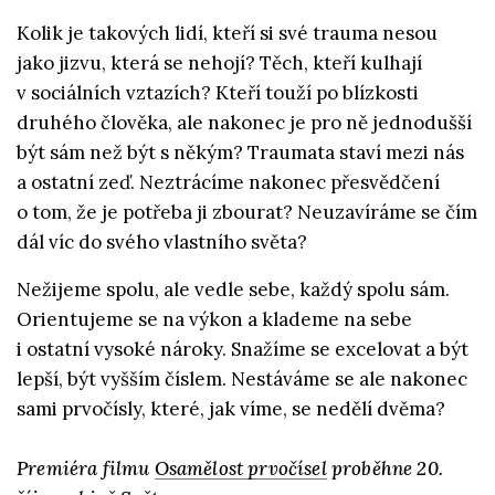
Kolik je takových lidí, kteří si své trauma nesou
jako jizvu, která se nehojí? Těch, kteří kulhají
v sociálních vztazích? Kteří touží po blízkosti
druhého člověka, ale nakonec je pro ně jednodušší
být sám než být s někým? Traumata staví mezi nás
a ostatní zeď. Neztrácíme nakonec přesvědčení
o tom, že je potřeba ji zbourat? Neuzavíráme se čím
dál víc do svého vlastního světa?
Nežijeme spolu, ale vedle sebe, každý spolu sám.
Orientujeme se na výkon a klademe na sebe
i ostatní vysoké nároky. Snažíme se excelovat a být
lepší, být vyšším číslem. Nestáváme se ale nakonec
sami prvočísly, které, jak víme, se nedělí dvěma?
Premiéra filmu
Osamělost prvočísel
proběhne 20.