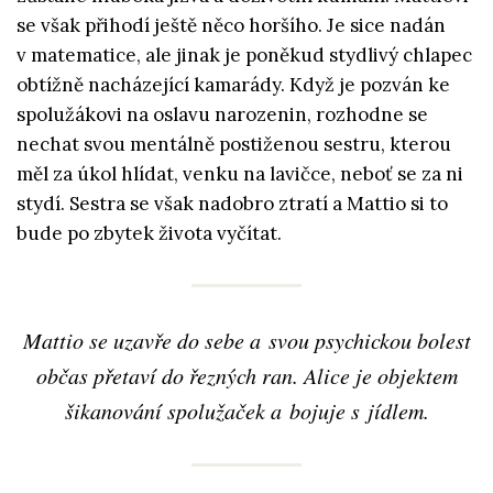
se však přihodí ještě něco horšího. Je sice nadán
v matematice, ale jinak je poněkud stydlivý chlapec
obtížně nacházející kamarády. Když je pozván ke
spolužákovi na oslavu narozenin, rozhodne se
nechat svou mentálně postiženou sestru, kterou
měl za úkol hlídat, venku na lavičce, neboť se za ni
stydí. Sestra se však nadobro ztratí a Mattio si to
bude po zbytek života vyčítat.
Mattio se uzavře do sebe a svou psychickou bolest
občas přetaví do řezných ran. Alice je objektem
šikanování spolužaček a bojuje s jídlem.