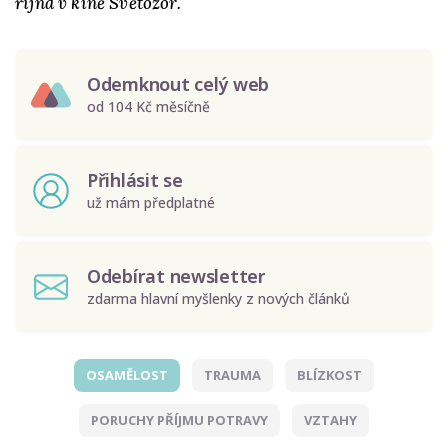
října v kině Světozor.
Odemknout celý web
od 104 Kč měsíčně
Přihlásit se
už mám předplatné
Odebírat newsletter
zdarma hlavní myšlenky z nových článků
OSAMĚLOST
TRAUMA
BLÍZKOST
Odeslat
PORUCHY PŘÍJMU POTRAVY
VZTAHY
Zadáním e-mailu souhlasíte se zpracováním osobních