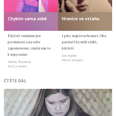
Chybím sama sobě
Hranice ve vztahu
Když už vnímáme jen
I páry mají svou hranici. Oba
povinnosti a na sebe
partneři by měli vědět,
zapomeneme, změní nás to
kde leží.
k nepoznání.
Jan Vojtko
Párový terapeut
Nikola Šraibová
Kouč a mentor
ČTĚTE DÁL