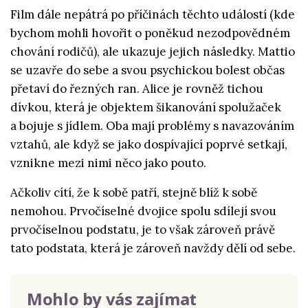
Film dále nepátrá po příčinách těchto událostí (kde
bychom mohli hovořit o poněkud nezodpovědném
chování rodičů), ale ukazuje jejich následky. Mattio
se uzavře do sebe a svou psychickou bolest občas
přetaví do řezných ran. Alice je rovněž tichou
dívkou, která je objektem šikanování spolužaček
a bojuje s jídlem. Oba mají problémy s navazováním
vztahů, ale když se jako dospívající poprvé setkají,
vznikne mezi nimi něco jako pouto.
Ačkoliv cítí, že k sobě patří, stejně blíž k sobě
nemohou. Prvočíselné dvojice spolu sdílejí svou
prvočíselnou podstatu, je to však zároveň právě
tato podstata, která je zároveň navždy dělí od sebe.
Mohlo by vás zajímat