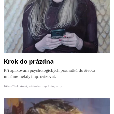
Krok do prázdna
Při aplikování psychologických poznatků do života
musíme někdy improvizovat.
Jitka Cholastová,
editorka psychologie.cz