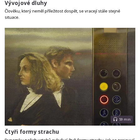
Vývojové dluhy
Člověku, který neměl příležitost dospět, se vracejí stále stejné
situace.
59 min
Čtyři formy strachu
Dynamiku našich vztahů ovlivňují čtyři formy strachu. Jak se projevují