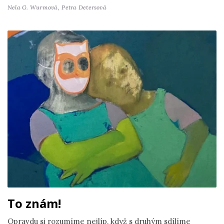
Nela G. Wurmová,
Petra Detersová
To znám!
Opravdu si rozumíme nejlíp, když s druhým sdílíme