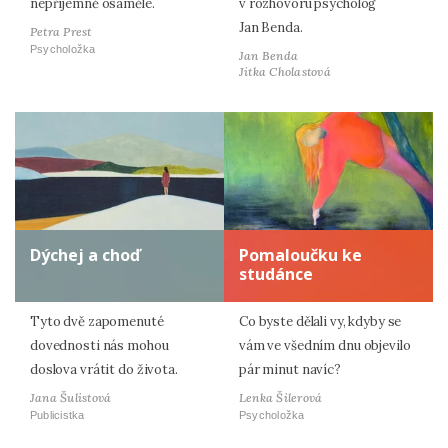
nepříjemně osaměle.
v rozhovoru psycholog
Jan Benda.
Petra Prest
Psycholožka
Jan Benda
Jitka Cholastová
Dýchej a choď
Pomaloučku ke
studánce
Tyto dvě zapomenuté
Co byste dělali vy, kdyby se
dovednosti nás mohou
vám ve všedním dnu objevilo
doslova vrátit do života.
pár minut navíc?
Jana Šulistová
Lenka Šilerová
Publicistka
Psycholožka