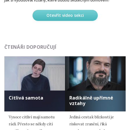
Jak si vybudovat vztahy, které budou skutečným domovem?
Otevřít video sekci
ČTENÁŘI DOPORUČUJÍ
Citlivá samota
Radikálně upřímné
vztahy
Vysoce citliví mají samotu
Jediná cesta k blízkosti je
rádi. Přesto se někdy cítí
riskovat zranění, říká