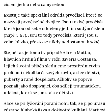
číslem jedna nebo samy sebou.
Existuje také speciální odrůda prvočísel, které se
nazývají prvočíselné dvojice. Jsou to dvě prvočísla,
které jsou od sebe odděleny jedním sudým číslem
(např. 5 a 7). Jsou to tedy prvočísla, která jsou si
velmi blízko, přesto se nikdy nedostanou k sobě.
Stejně tak je tomu i v případě Alice a Mattia,
hlavních hrdinů filmu v režii Saveria Costanza.
Jejich životní příběh sledujeme prostřednictvím
prolínání několika časových rovin, a sice dětství,
puberty a rané dospělosti. Ačkoliv se poprvé
poznali jako dospívající, oba sdílejí traumatickou
událost, která se jim stala v dětství.
Alice se při lyžování poraní nohu tak, že jí po úrazu
zůstane hluboká jizva a doživotní kulhání. Mattiovi