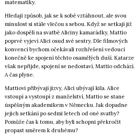
matematiky.
Hledají způsob, jak se k sobě vztáhnout, ale svou
minulost si stále vlečou s sebou. Když se setkají již
jako dospělí na svatbě Aliciny kamarádky, Mattio
poprvé vyjeví Alici osud své sestry. Dle filmových
konvencí bychom očekávali rozhřešení vedoucí
konečně ke spojení těchto osamělých duší. Katarze
však nepřijde, spojení se nedostaví, Mattio odchází.
A čas plyne.
Mattiovi přibývají jizvy, Alici ubývají kila. Alice
vstoupí a vystoupí z manželství, Mattio se stane
úspěšným akademikem v Německu. Jak dopadne
jejich setkání po sedmi letech od oné svatby?
Pomůže čas k tomu, aby byli schopni překročit
propast směrem k druhému?